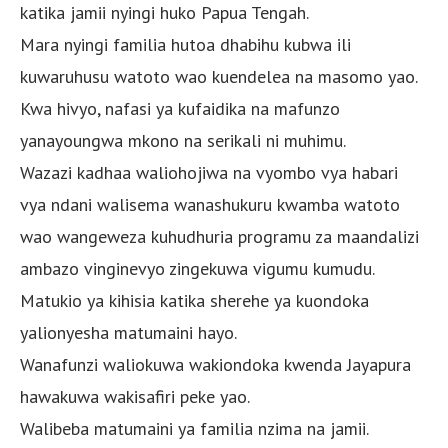
katika jamii nyingi huko Papua Tengah.
Mara nyingi familia hutoa dhabihu kubwa ili
kuwaruhusu watoto wao kuendelea na masomo yao.
Kwa hivyo, nafasi ya kufaidika na mafunzo
yanayoungwa mkono na serikali ni muhimu.
Wazazi kadhaa waliohojiwa na vyombo vya habari
vya ndani walisema wanashukuru kwamba watoto
wao wangeweza kuhudhuria programu za maandalizi
ambazo vinginevyo zingekuwa vigumu kumudu.
Matukio ya kihisia katika sherehe ya kuondoka
yalionyesha matumaini hayo.
Wanafunzi waliokuwa wakiondoka kwenda Jayapura
hawakuwa wakisafiri peke yao.
Walibeba matumaini ya familia nzima na jamii.