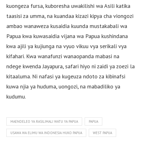
kuongeza fursa, kuboresha uwakilishi wa Asili katika
taasisi za umma, na kuandaa kizazi kipya cha viongozi
ambao wanaweza kusaidia kuunda mustakabali wa
Papua kwa kuwasaidia vijana wa Papua kushindana
kwa ajili ya kujiunga na vyuo vikuu vya serikali vya
kifahari. Kwa wanafunzi wanaopanda mabasi na
ndege kwenda Jayapura, safari hiyo ni zaidi ya zoezi la
kitaaluma. Ni nafasi ya kugeuza ndoto za kibinafsi
kuwa njia ya huduma, uongozi, na mabadiliko ya
kudumu.
MAENDELEO YA RASILIMALI WATU YA PAPUA
PAPUA
USAWA WA ELIMU WA INDONESIA HUKO PAPUA
WEST PAPUA