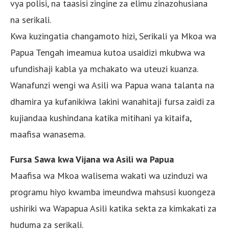
vya polisi, na taasisi zingine za elimu zinazohusiana
na serikali.
Kwa kuzingatia changamoto hizi, Serikali ya Mkoa wa
Papua Tengah imeamua kutoa usaidizi mkubwa wa
ufundishaji kabla ya mchakato wa uteuzi kuanza.
Wanafunzi wengi wa Asili wa Papua wana talanta na
dhamira ya kufanikiwa lakini wanahitaji fursa zaidi za
kujiandaa kushindana katika mitihani ya kitaifa,
maafisa wanasema.
Fursa Sawa kwa Vijana wa Asili wa Papua
Maafisa wa Mkoa walisema wakati wa uzinduzi wa
programu hiyo kwamba imeundwa mahsusi kuongeza
ushiriki wa Wapapua Asili katika sekta za kimkakati za
huduma za serikali.