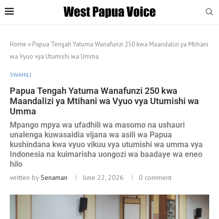
Home
»
Papua Tengah Yatuma Wanafunzi 250 kwa Maandalizi ya Mtihani
wa Vyuo vya Utumishi wa Umma
SWAHILI
Papua Tengah Yatuma Wanafunzi 250 kwa
Maandalizi ya Mtihani wa Vyuo vya Utumishi wa
Umma
Mpango mpya wa ufadhili wa masomo na ushauri
unalenga kuwasaidia vijana wa asili wa Papua
kushindana kwa vyuo vikuu vya utumishi wa umma vya
Indonesia na kuimarisha uongozi wa baadaye wa eneo
hilo
written by
Senaman
June 22, 2026
0 comment