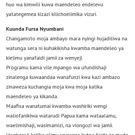
huo wa kimwili kuwa maendeleo endelevu
yatategemea kizazi kilichoelimika vizuri.
Kuunda Fursa Nyumbani
Changamoto moja ambayo mara nyingi hujadiliwa na
watunga sera ni kuhakikisha kwamba maendeleo ya
kielimu yanafaidi jamii za wenyeji.
Programu kama vile mpango wa ufundishaji
zinalenga kuwaandaa wanafunzi kwa kazi ambazo
zinaweza kuchangia moja kwa moja katika
maendeleo ya kikanda.
Maafisa wanatumai kwamba washiriki wengi
waliofanikiwa watarudi Papua kama wataalamu,
waelimishaji, wasimamizi, na viongozi wa jamii.
Uwekezaji katika elimu unaweza kutoa faida za muda