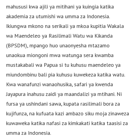
mahususi kwa ajili ya mitihani ya kuingia katika
akademia za utumishi wa umma za Indonesia.
Ikiungwa mkono na serikali ya mkoa kupitia Wakala
wa Maendeleo ya Rasilimali Watu wa Kikanda
(BPSDM), mpango huo unaonyesha mtazamo
unaokua miongoni mwa watunga sera kwamba
mustakabali wa Papua si tu kuhusu maendeleo ya
miundombinu bali pia kuhusu kuwekeza katika watu.
Kwa wanafunzi wanaohusika, safari ya kwenda
Jayapura inahusu zaidi ya maandalizi ya mtihani. Ni
fursa ya ushindani sawa, kupata rasilimali bora za
kujifunza, na kufuata kazi ambazo siku moja zinaweza
kuwaweka katika nafasi za kimkakati katika taasisi za
umma za Indonesia.