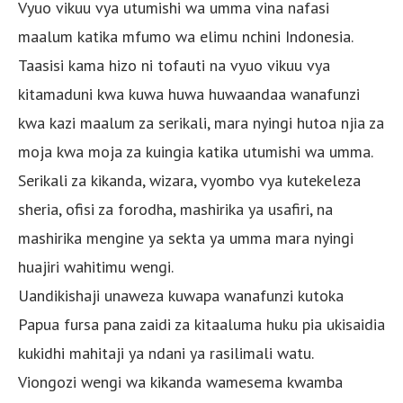
Vyuo vikuu vya utumishi wa umma vina nafasi
maalum katika mfumo wa elimu nchini Indonesia.
Taasisi kama hizo ni tofauti na vyuo vikuu vya
kitamaduni kwa kuwa huwa huwaandaa wanafunzi
kwa kazi maalum za serikali, mara nyingi hutoa njia za
moja kwa moja za kuingia katika utumishi wa umma.
Serikali za kikanda, wizara, vyombo vya kutekeleza
sheria, ofisi za forodha, mashirika ya usafiri, na
mashirika mengine ya sekta ya umma mara nyingi
huajiri wahitimu wengi.
Uandikishaji unaweza kuwapa wanafunzi kutoka
Papua fursa pana zaidi za kitaaluma huku pia ukisaidia
kukidhi mahitaji ya ndani ya rasilimali watu.
Viongozi wengi wa kikanda wamesema kwamba