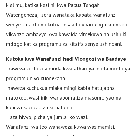
kielimu, katika kesi hii kwa Papua Tengah.
Watengenezaji sera wanataka kupata wanafunzi
wenye talanta na kutoa msaada unaolenga kuondoa
vikwazo ambavyo kwa kawaida vimekuwa na ushiriki
mdogo katika programu za kitaifa zenye ushindani.
Kutoka kwa Wanafunzi hadi Viongozi wa Baadaye
Inaweza kuchukua muda kwa athari ya muda mrefu ya
programu hiyo kuonekana.
Inaweza kuchukua miaka mingi kabla hatujaona
matokeo, washiriki wanapomaliza masomo yao na
kuanza kazi zao za kitaaluma.
Hata hivyo, picha ya jumla iko wazi.
Wanafunzi wa leo wanaweza kuwa wasimamizi,