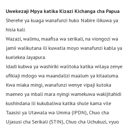
Uwekezaji Mpya katika Kizazi Kichanga cha Papua
Sherehe ya kuaga wanafunzi huko Nabire ilikuwa ya
hisia kali.
Wazazi, walimu, maafisa wa serikali, na viongozi wa
jamii walikutana ili kuwatia moyo wanafunzi kabla ya
kuelekea Jayapura.
Idadi kubwa ya washiriki walitoka katika wilaya zenye
ufikiaji mdogo wa maandalizi maalum ya kitaaluma.
Kwa miaka mingi, wanafunzi wenye vipaji kutoka
maeneo ya mbali mara nyingi wamekuwa wakijitahidi
kushindana ili kukubaliwa katika shule kama vile
Taasisi ya Utawala wa Umma (IPDN), Chuo cha
Ujasusi cha Serikali (STIN), Chuo cha Uchukuzi, vyuo