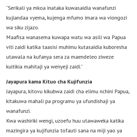
“Serikali ya mkoa inataka kuwasaidia wanafunzi
kujiandaa vyema, kujenga mfumo imara wa viongozi
wa siku zijazo.
Maafisa wanasema kuwapa watu wa asili wa Papua
viti zaidi katika taasisi muhimu kutasaidia kuboresha
utawala na kufanya sera za maendeleo ziweze
kuitikia mahitaji ya wenyeji zaidi.”
Jayapura kama Kituo cha Kujifunzia
Jayapura, kitovu kikubwa zaidi cha elimu nchini Papua,
kitakuwa mahali pa programu ya ufundishaji ya
wanafunzi.
Kwa washiriki wengi, uzoefu huu utawaweka katika
mazingira ya kujifunzia tofauti sana na miji yao ya