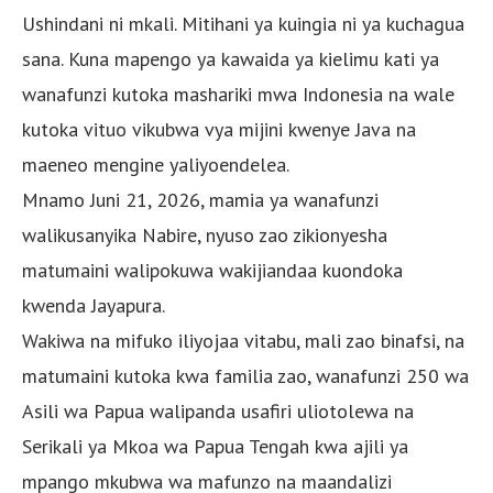
Ushindani ni mkali. Mitihani ya kuingia ni ya kuchagua
sana. Kuna mapengo ya kawaida ya kielimu kati ya
wanafunzi kutoka mashariki mwa Indonesia na wale
kutoka vituo vikubwa vya mijini kwenye Java na
maeneo mengine yaliyoendelea.
Mnamo Juni 21, 2026, mamia ya wanafunzi
walikusanyika Nabire, nyuso zao zikionyesha
matumaini walipokuwa wakijiandaa kuondoka
kwenda Jayapura.
Wakiwa na mifuko iliyojaa vitabu, mali zao binafsi, na
matumaini kutoka kwa familia zao, wanafunzi 250 wa
Asili wa Papua walipanda usafiri uliotolewa na
Serikali ya Mkoa wa Papua Tengah kwa ajili ya
mpango mkubwa wa mafunzo na maandalizi