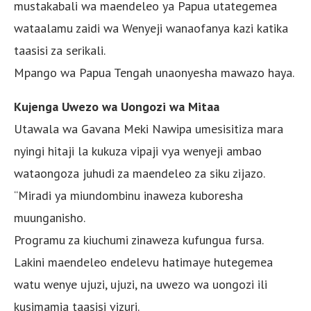
mustakabali wa maendeleo ya Papua utategemea
wataalamu zaidi wa Wenyeji wanaofanya kazi katika
taasisi za serikali.
Mpango wa Papua Tengah unaonyesha mawazo haya.
Kujenga Uwezo wa Uongozi wa Mitaa
Utawala wa Gavana Meki Nawipa umesisitiza mara
nyingi hitaji la kukuza vipaji vya wenyeji ambao
wataongoza juhudi za maendeleo za siku zijazo.
“Miradi ya miundombinu inaweza kuboresha
muunganisho.
Programu za kiuchumi zinaweza kufungua fursa.
Lakini maendeleo endelevu hatimaye hutegemea
watu wenye ujuzi, ujuzi, na uwezo wa uongozi ili
kusimamia taasisi vizuri.