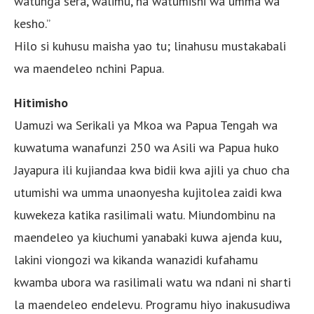
watunga sera, walimu, na watumishi wa umma wa
kesho.”
Hilo si kuhusu maisha yao tu; linahusu mustakabali
wa maendeleo nchini Papua.
Hitimisho
Uamuzi wa Serikali ya Mkoa wa Papua Tengah wa
kuwatuma wanafunzi 250 wa Asili wa Papua huko
Jayapura ili kujiandaa kwa bidii kwa ajili ya chuo cha
utumishi wa umma unaonyesha kujitolea zaidi kwa
kuwekeza katika rasilimali watu. Miundombinu na
maendeleo ya kiuchumi yanabaki kuwa ajenda kuu,
lakini viongozi wa kikanda wanazidi kufahamu
kwamba ubora wa rasilimali watu wa ndani ni sharti
la maendeleo endelevu. Programu hiyo inakusudiwa