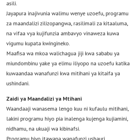
asili.
Jayapura inajivunia walimu wenye uzoefu, programu
za maandalizi zilizopangwa, rasilimali za kitaaluma,
na vifaa vya kujifunzia ambavyo vinaweza kuwa
vigumu kupata kwingineko.
Maafisa wa mkoa walichagua jiji kwa sababu ya
miundombinu yake ya elimu iliyopo na uzoefu katika
kuwaandaa wanafunzi kwa mitihani ya kitaifa ya
ushindani.
Zaidi ya Maandalizi ya Mtihani
Waandaaji wanasema lengo kuu ni kufaulu mitihani,
lakini programu hiyo pia inalenga kujenga kujiamini,
nidhamu, na ukuaji wa kibinafsi.
Programu hiyo itawapa wanafunzi ushauri,