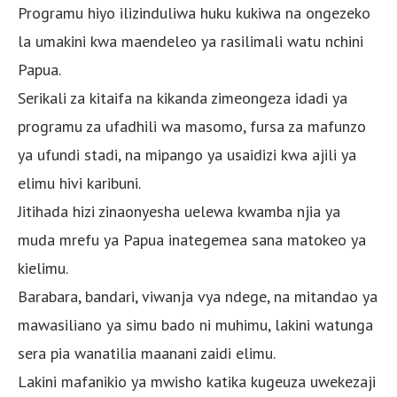
Programu hiyo ilizinduliwa huku kukiwa na ongezeko
la umakini kwa maendeleo ya rasilimali watu nchini
Papua.
Serikali za kitaifa na kikanda zimeongeza idadi ya
programu za ufadhili wa masomo, fursa za mafunzo
ya ufundi stadi, na mipango ya usaidizi kwa ajili ya
elimu hivi karibuni.
Jitihada hizi zinaonyesha uelewa kwamba njia ya
muda mrefu ya Papua inategemea sana matokeo ya
kielimu.
Barabara, bandari, viwanja vya ndege, na mitandao ya
mawasiliano ya simu bado ni muhimu, lakini watunga
sera pia wanatilia maanani zaidi elimu.
Lakini mafanikio ya mwisho katika kugeuza uwekezaji