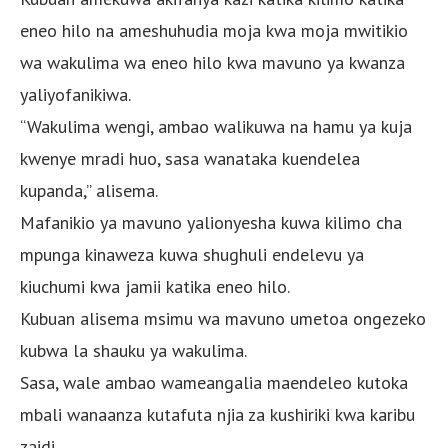
eneo hilo na ameshuhudia moja kwa moja mwitikio
wa wakulima wa eneo hilo kwa mavuno ya kwanza
yaliyofanikiwa.
“Wakulima wengi, ambao walikuwa na hamu ya kuja
kwenye mradi huo, sasa wanataka kuendelea
kupanda,” alisema.
Mafanikio ya mavuno yalionyesha kuwa kilimo cha
mpunga kinaweza kuwa shughuli endelevu ya
kiuchumi kwa jamii katika eneo hilo.
Kubuan alisema msimu wa mavuno umetoa ongezeko
kubwa la shauku ya wakulima.
Sasa, wale ambao wameangalia maendeleo kutoka
mbali wanaanza kutafuta njia za kushiriki kwa karibu
zaidi.