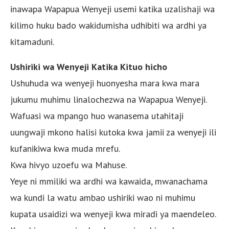
inawapa Wapapua Wenyeji usemi katika uzalishaji wa
kilimo huku bado wakidumisha udhibiti wa ardhi ya
kitamaduni.
Ushiriki wa Wenyeji Katika Kituo hicho
Ushuhuda wa wenyeji huonyesha mara kwa mara
jukumu muhimu linalochezwa na Wapapua Wenyeji.
Wafuasi wa mpango huo wanasema utahitaji
uungwaji mkono halisi kutoka kwa jamii za wenyeji ili
kufanikiwa kwa muda mrefu.
Kwa hivyo uzoefu wa Mahuse.
Yeye ni mmiliki wa ardhi wa kawaida, mwanachama
wa kundi la watu ambao ushiriki wao ni muhimu
kupata usaidizi wa wenyeji kwa miradi ya maendeleo.