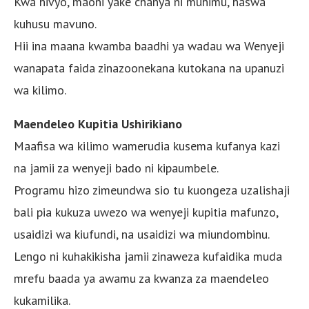
Kwa hivyo, maoni yake chanya ni muhimu, haswa
kuhusu mavuno.
Hii ina maana kwamba baadhi ya wadau wa Wenyeji
wanapata faida zinazoonekana kutokana na upanuzi
wa kilimo.
Maendeleo Kupitia Ushirikiano
Maafisa wa kilimo wamerudia kusema kufanya kazi
na jamii za wenyeji bado ni kipaumbele.
Programu hizo zimeundwa sio tu kuongeza uzalishaji
bali pia kukuza uwezo wa wenyeji kupitia mafunzo,
usaidizi wa kiufundi, na usaidizi wa miundombinu.
Lengo ni kuhakikisha jamii zinaweza kufaidika muda
mrefu baada ya awamu za kwanza za maendeleo
kukamilika.