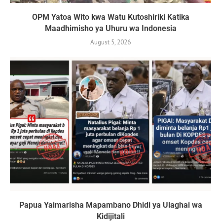
OPM Yatoa Wito kwa Watu Kutoshiriki Katika
Maadhimisho ya Uhuru wa Indonesia
August 5, 2026
Papua Yaimarisha Mapambano Dhidi ya Ulaghai wa
Kidijitali