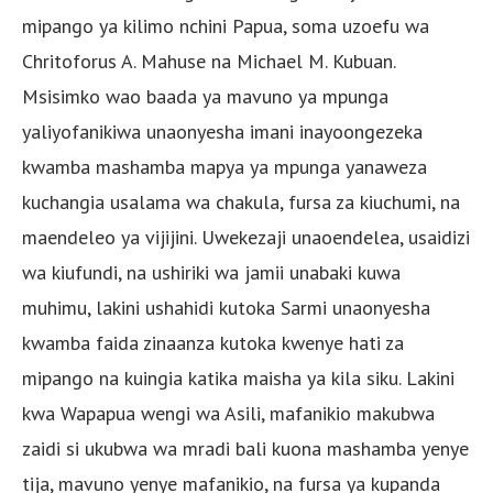
mipango ya kilimo nchini Papua, soma uzoefu wa
Chritoforus A. Mahuse na Michael M. Kubuan.
Msisimko wao baada ya mavuno ya mpunga
yaliyofanikiwa unaonyesha imani inayoongezeka
kwamba mashamba mapya ya mpunga yanaweza
kuchangia usalama wa chakula, fursa za kiuchumi, na
maendeleo ya vijijini. Uwekezaji unaoendelea, usaidizi
wa kiufundi, na ushiriki wa jamii unabaki kuwa
muhimu, lakini ushahidi kutoka Sarmi unaonyesha
kwamba faida zinaanza kutoka kwenye hati za
mipango na kuingia katika maisha ya kila siku. Lakini
kwa Wapapua wengi wa Asili, mafanikio makubwa
zaidi si ukubwa wa mradi bali kuona mashamba yenye
tija, mavuno yenye mafanikio, na fursa ya kupanda