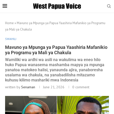
Home
»
Mavuno ya Mpunga ya Papua Yaashiria Mafanikio ya Programu
ya Mali ya Chakula
SWAHILI
Mavuno ya Mpunga ya Papua Yaashiria Mafanikio
ya Programu ya Mali ya Chakula
Wamiliki wa ardhi wa asili na wakulima wa eneo hilo
huko Papua wanasema mashamba mapya ya mpunga
yanatoa matokeo halisi, yanaunda ajira, yanaboresha
usalama wa chakula, na yanabadilisha mitazamo
kuhusu kilimo mashariki mwa Indonesia
written by
Senaman
June 21, 2026
0 comment