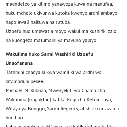
maendeleo ya kilimo yanaweza kuwa na manufaa,
huku mchele ukivunwa kutoka kwenye ardhi ambayo
hapo awali haikuwa na rutuba.
Uzoefu huo umewatia moyo wakulima kushiriki zaidi
na kuongeza matumaini ya mavuno yajayo.
Wakulima huko Sarmi Washiriki Uzoefu
Unaofanana
Tathmini chanya si kwa wamiliki wa ardhi wa
kitamaduni pekee.
Michael M. Kubuan, Mwenyekiti wa Chama cha
Wakulima (Gapoktan) katika Kijiji cha Ketom Jaya,
Wilaya ya Bonggo, Sarmi Regency, alishiriki mtazamo
huo huo.
Kubuan amekuwa akifanya kazi katika kilimo katika