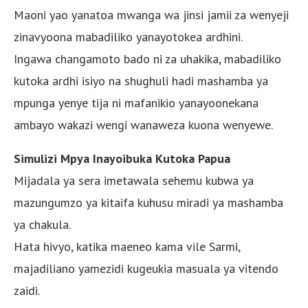
Maoni yao yanatoa mwanga wa jinsi jamii za wenyeji
zinavyoona mabadiliko yanayotokea ardhini.
Ingawa changamoto bado ni za uhakika, mabadiliko
kutoka ardhi isiyo na shughuli hadi mashamba ya
mpunga yenye tija ni mafanikio yanayoonekana
ambayo wakazi wengi wanaweza kuona wenyewe.
Simulizi Mpya Inayoibuka Kutoka Papua
Mijadala ya sera imetawala sehemu kubwa ya
mazungumzo ya kitaifa kuhusu miradi ya mashamba
ya chakula.
Hata hivyo, katika maeneo kama vile Sarmi,
majadiliano yamezidi kugeukia masuala ya vitendo
zaidi.