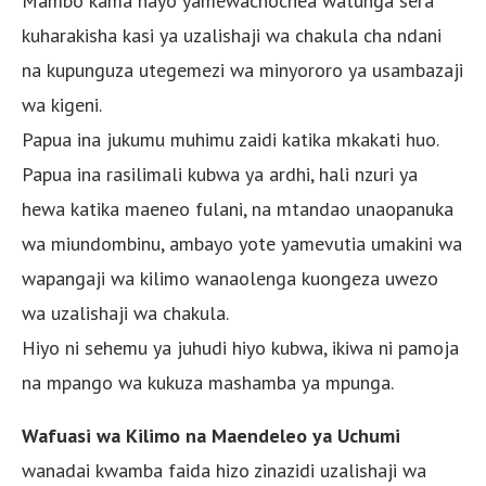
Mambo kama hayo yamewachochea watunga sera
kuharakisha kasi ya uzalishaji wa chakula cha ndani
na kupunguza utegemezi wa minyororo ya usambazaji
wa kigeni.
Papua ina jukumu muhimu zaidi katika mkakati huo.
Papua ina rasilimali kubwa ya ardhi, hali nzuri ya
hewa katika maeneo fulani, na mtandao unaopanuka
wa miundombinu, ambayo yote yamevutia umakini wa
wapangaji wa kilimo wanaolenga kuongeza uwezo
wa uzalishaji wa chakula.
Hiyo ni sehemu ya juhudi hiyo kubwa, ikiwa ni pamoja
na mpango wa kukuza mashamba ya mpunga.
Wafuasi wa Kilimo na Maendeleo ya Uchumi
wanadai kwamba faida hizo zinazidi uzalishaji wa