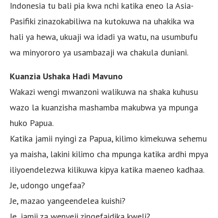
Indonesia tu bali pia kwa nchi katika eneo la Asia-
Pasifiki zinazokabiliwa na kutokuwa na uhakika wa
hali ya hewa, ukuaji wa idadi ya watu, na usumbufu
wa minyororo ya usambazaji wa chakula duniani.
Kuanzia Ushaka Hadi Mavuno
Wakazi wengi mwanzoni walikuwa na shaka kuhusu
wazo la kuanzisha mashamba makubwa ya mpunga
huko Papua.
Katika jamii nyingi za Papua, kilimo kimekuwa sehemu
ya maisha, lakini kilimo cha mpunga katika ardhi mpya
iliyoendelezwa kilikuwa kipya katika maeneo kadhaa.
Je, udongo ungefaa?
Je, mazao yangeendelea kuishi?
Je, jamii za wenyeji zingefaidika kweli?