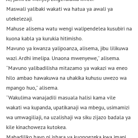
Maswali yalibaki wakati wa hatua ya awali ya
utekelezaji.
Mahuse alisema watu wengi walipendelea kusubiri na
kuona kabla ya kurukia hitimisho.
Mavuno ya kwanza yalipoanza, alisema, jibu lilikuwa
wazi. Ardhi imelipa. Unaona mwenyewe,” alisema.
“Mavuno yalibadilisha mitazamo ya wakazi wa eneo
hilo ambao hawakuwa na uhakika kuhusu uwezo wa
mpango huo,” alisema.
“Wakulima wanajadili masuala halisi kama vile
wakati wa kupanda, upatikanaji wa mbegu, usimamizi
wa umwagiliaji, na uzalishaji wa siku zijazo badala ya
kile kinachoweza kutokea.
Mabadiliko hayo ni ishara ya kuongezeka kwa imani