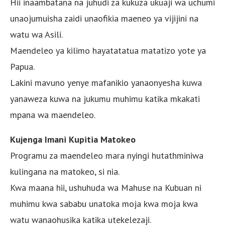
Hii inaambatana na juhudi za kukuza ukuaji wa uchumi
unaojumuisha zaidi unaofikia maeneo ya vijijini na
watu wa Asili.
Maendeleo ya kilimo hayatatatua matatizo yote ya
Papua.
Lakini mavuno yenye mafanikio yanaonyesha kuwa
yanaweza kuwa na jukumu muhimu katika mkakati
mpana wa maendeleo.
Kujenga Imani Kupitia Matokeo
Programu za maendeleo mara nyingi hutathminiwa
kulingana na matokeo, si nia.
Kwa maana hii, ushuhuda wa Mahuse na Kubuan ni
muhimu kwa sababu unatoka moja kwa moja kwa
watu wanaohusika katika utekelezaji.