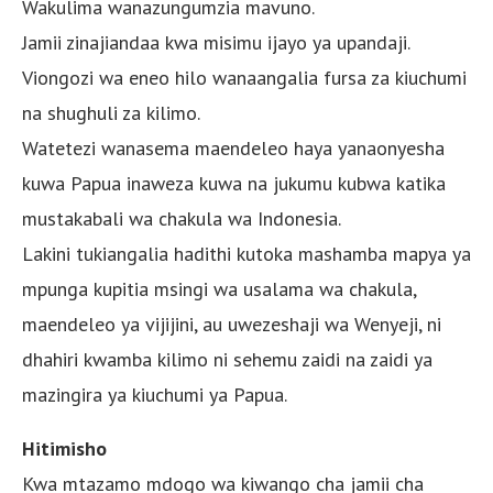
Wakulima wanazungumzia mavuno.
Jamii zinajiandaa kwa misimu ijayo ya upandaji.
Viongozi wa eneo hilo wanaangalia fursa za kiuchumi
na shughuli za kilimo.
Watetezi wanasema maendeleo haya yanaonyesha
kuwa Papua inaweza kuwa na jukumu kubwa katika
mustakabali wa chakula wa Indonesia.
Lakini tukiangalia hadithi kutoka mashamba mapya ya
mpunga kupitia msingi wa usalama wa chakula,
maendeleo ya vijijini, au uwezeshaji wa Wenyeji, ni
dhahiri kwamba kilimo ni sehemu zaidi na zaidi ya
mazingira ya kiuchumi ya Papua.
Hitimisho
Kwa mtazamo mdogo wa kiwango cha jamii cha