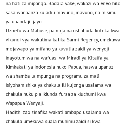
na hati za mipango. Badala yake, wakazi wa eneo hilo
sasa wanaanza kujadili mavuno, mavuno, na misimu
ya upandaji ijayo.
Uzoefu wa Mahuse, pamoja na ushuhuda kutoka kwa
vikundi vya wakulima katika Sarmi Regency, umekuwa
mojawapo ya mifano ya kuvutia zaidi ya wenyeji
inayotumiwa na wafuasi wa Miradi ya Kitaifa ya
Kimkakati ya Indonesia huko Papua, haswa upanuzi
wa shamba la mpunga na programu za mali
isiyohamishika ya chakula ili kujenga usalama wa
chakula huku pia ikiunda fursa za kiuchumi kwa
Wapapua Wenyeji.
Hadithi zao zinafika wakati ambapo usalama wa
chakula umekuwa suala muhimu zaidi si kwa