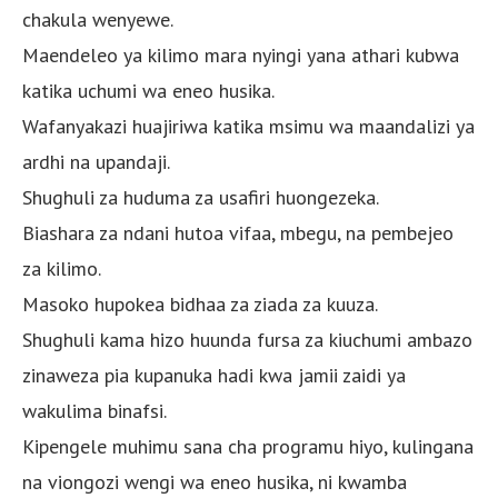
chakula wenyewe.
Maendeleo ya kilimo mara nyingi yana athari kubwa
katika uchumi wa eneo husika.
Wafanyakazi huajiriwa katika msimu wa maandalizi ya
ardhi na upandaji.
Shughuli za huduma za usafiri huongezeka.
Biashara za ndani hutoa vifaa, mbegu, na pembejeo
za kilimo.
Masoko hupokea bidhaa za ziada za kuuza.
Shughuli kama hizo huunda fursa za kiuchumi ambazo
zinaweza pia kupanuka hadi kwa jamii zaidi ya
wakulima binafsi.
Kipengele muhimu sana cha programu hiyo, kulingana
na viongozi wengi wa eneo husika, ni kwamba