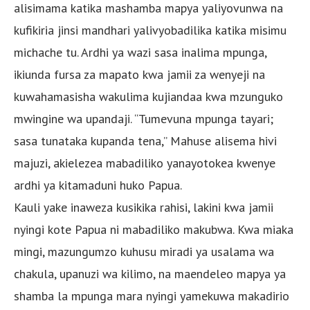
alisimama katika mashamba mapya yaliyovunwa na
kufikiria jinsi mandhari yalivyobadilika katika misimu
michache tu. Ardhi ya wazi sasa inalima mpunga,
ikiunda fursa za mapato kwa jamii za wenyeji na
kuwahamasisha wakulima kujiandaa kwa mzunguko
mwingine wa upandaji. “Tumevuna mpunga tayari;
sasa tunataka kupanda tena,” Mahuse alisema hivi
majuzi, akielezea mabadiliko yanayotokea kwenye
ardhi ya kitamaduni huko Papua.
Kauli yake inaweza kusikika rahisi, lakini kwa jamii
nyingi kote Papua ni mabadiliko makubwa. Kwa miaka
mingi, mazungumzo kuhusu miradi ya usalama wa
chakula, upanuzi wa kilimo, na maendeleo mapya ya
shamba la mpunga mara nyingi yamekuwa makadirio