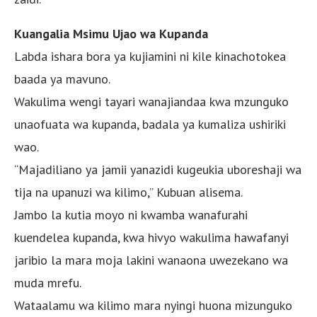
Kuangalia Msimu Ujao wa Kupanda
Labda ishara bora ya kujiamini ni kile kinachotokea
baada ya mavuno.
Wakulima wengi tayari wanajiandaa kwa mzunguko
unaofuata wa kupanda, badala ya kumaliza ushiriki
wao.
“Majadiliano ya jamii yanazidi kugeukia uboreshaji wa
tija na upanuzi wa kilimo,” Kubuan alisema.
Jambo la kutia moyo ni kwamba wanafurahi
kuendelea kupanda, kwa hivyo wakulima hawafanyi
jaribio la mara moja lakini wanaona uwezekano wa
muda mrefu.
Wataalamu wa kilimo mara nyingi huona mizunguko