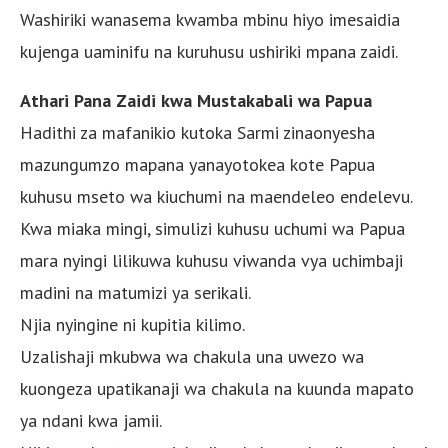
Washiriki wanasema kwamba mbinu hiyo imesaidia
kujenga uaminifu na kuruhusu ushiriki mpana zaidi.
Athari Pana Zaidi kwa Mustakabali wa Papua
Hadithi za mafanikio kutoka Sarmi zinaonyesha
mazungumzo mapana yanayotokea kote Papua
kuhusu mseto wa kiuchumi na maendeleo endelevu.
Kwa miaka mingi, simulizi kuhusu uchumi wa Papua
mara nyingi lilikuwa kuhusu viwanda vya uchimbaji
madini na matumizi ya serikali.
Njia nyingine ni kupitia kilimo.
Uzalishaji mkubwa wa chakula una uwezo wa
kuongeza upatikanaji wa chakula na kuunda mapato
ya ndani kwa jamii.