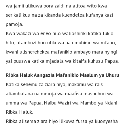
wa jamii ulikuwa bora zaidi na alitoa wito kwa
serikali kuu na za kikanda kuendelea kufanya kazi
pamoja.
Kwa wakazi wa eneo hilo walioshiriki katika tukio
hilo, utambuzi huo ulikuwa na umuhimu wa mfano,
kwani ulisherehekea mafanikio ambayo mara nyingi
yalipuuzwa katika mjadala wa kitaifa kuhusu Papua.
Ribka Haluk Aangazia Mafanikio Maalum ya Uhuru
Katika sehemu za ziara hiyo, makamu wa rais
aliambatana na mmoja wa maafisa mashuhuri wa
umma wa Papua, Naibu Waziri wa Mambo ya Ndani
Ribka Haluk.
Ribka alisema ziara hiyo ilikuwa fursa ya kuonyesha