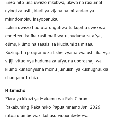
Eneo hilo lina uwezo mkubwa, likiwa na rasilimali
nyingi za asili, idadi ya vijana na mitandao ya
miundombinu inayopanuka.
Lakini uwezo huo utafunguliwa tu kupitia uwekezaji
endelevu katika rasilimali watu, huduma za afya,
elimu, kilimo na taasisi za kiuchumi za mitaa.
Kuzingatia programu za lishe, vyama vya ushirika vya
vijiji, vituo vya huduma za afya, na uboreshaji wa
kilimo kunaonyesha mbinu jumuishi ya kushughulikia
changamoto hizo.
Hitimisho
Ziara ya kikazi ya Makamu wa Rais Gibran
Rakabuming Raka huko Papua mnamo Juni 2026
ilitoa ujumbe wazi kuhusu vipaumbele vya