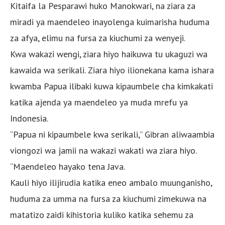
Kitaifa la Pesparawi huko Manokwari, na ziara za
miradi ya maendeleo inayolenga kuimarisha huduma
za afya, elimu na fursa za kiuchumi za wenyeji.
Kwa wakazi wengi, ziara hiyo haikuwa tu ukaguzi wa
kawaida wa serikali. Ziara hiyo ilionekana kama ishara
kwamba Papua ilibaki kuwa kipaumbele cha kimkakati
katika ajenda ya maendeleo ya muda mrefu ya
Indonesia.
“Papua ni kipaumbele kwa serikali,” Gibran aliwaambia
viongozi wa jamii na wakazi wakati wa ziara hiyo.
“Maendeleo hayako tena Java.
Kauli hiyo ilijirudia katika eneo ambalo muunganisho,
huduma za umma na fursa za kiuchumi zimekuwa na
matatizo zaidi kihistoria kuliko katika sehemu za