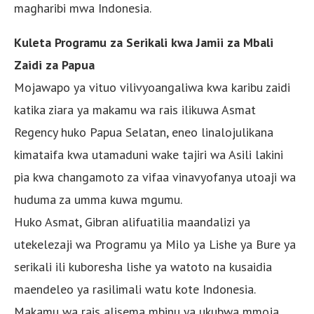
magharibi mwa Indonesia.
Kuleta Programu za Serikali kwa Jamii za Mbali
Zaidi za Papua
Mojawapo ya vituo vilivyoangaliwa kwa karibu zaidi
katika ziara ya makamu wa rais ilikuwa Asmat
Regency huko Papua Selatan, eneo linalojulikana
kimataifa kwa utamaduni wake tajiri wa Asili lakini
pia kwa changamoto za vifaa vinavyofanya utoaji wa
huduma za umma kuwa mgumu.
Huko Asmat, Gibran alifuatilia maandalizi ya
utekelezaji wa Programu ya Milo ya Lishe ya Bure ya
serikali ili kuboresha lishe ya watoto na kusaidia
maendeleo ya rasilimali watu kote Indonesia.
Makamu wa rais alisema mbinu ya ukubwa mmoja