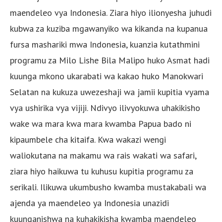
maendeleo vya Indonesia. Ziara hiyo ilionyesha juhudi
kubwa za kuziba mgawanyiko wa kikanda na kupanua
fursa mashariki mwa Indonesia, kuanzia kutathmini
programu za Milo Lishe Bila Malipo huko Asmat hadi
kuunga mkono ukarabati wa kakao huko Manokwari
Selatan na kukuza uwezeshaji wa jamii kupitia vyama
vya ushirika vya vijiji. Ndivyo ilivyokuwa uhakikisho
wake wa mara kwa mara kwamba Papua bado ni
kipaumbele cha kitaifa. Kwa wakazi wengi
waliokutana na makamu wa rais wakati wa safari,
ziara hiyo haikuwa tu kuhusu kupitia programu za
serikali. Ilikuwa ukumbusho kwamba mustakabali wa
ajenda ya maendeleo ya Indonesia unazidi
kuunganishwa na kuhakikisha kwamba maendeleo