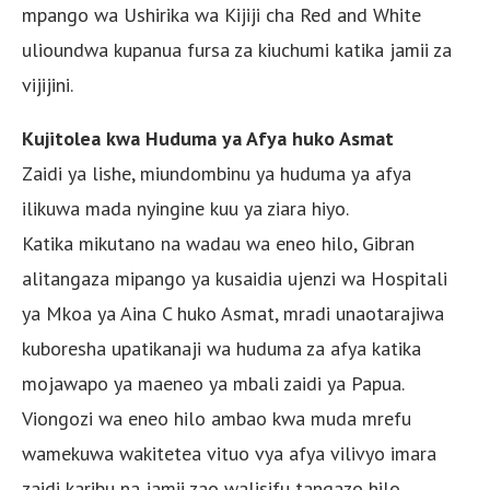
mpango wa Ushirika wa Kijiji cha Red and White
ulioundwa kupanua fursa za kiuchumi katika jamii za
vijijini.
Kujitolea kwa Huduma ya Afya huko Asmat
Zaidi ya lishe, miundombinu ya huduma ya afya
ilikuwa mada nyingine kuu ya ziara hiyo.
Katika mikutano na wadau wa eneo hilo, Gibran
alitangaza mipango ya kusaidia ujenzi wa Hospitali
ya Mkoa ya Aina C huko Asmat, mradi unaotarajiwa
kuboresha upatikanaji wa huduma za afya katika
mojawapo ya maeneo ya mbali zaidi ya Papua.
Viongozi wa eneo hilo ambao kwa muda mrefu
wamekuwa wakitetea vituo vya afya vilivyo imara
zaidi karibu na jamii zao walisifu tangazo hilo.