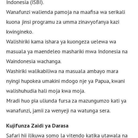
Indonesia (ISBI).
Wanafunzi walienda pamoja na maafisa wa serikali
kuona jinsi programu za umma zinavyofanya kazi
kwingineko.
Walishiriki kama ishara ya kuongeza uelewa wa
masuala ya maendeleo mashariki mwa Indonesia na
Waindonesia wachanga.
Washiriki walikabiliwa na masuala ambayo mara
nyingi hupokea umakini mdogo nje ya Papua, kwani
walishuhudia hali moja kwa moja.
Mradi huo pia uliunda fursa za mazungumzo kati ya
wanafunzi, jamii za wenyeji na watunga sera.
Kujifunza Zaidi ya Darasa
Safari hii ilikuwa somo la vitendo katika utawala na