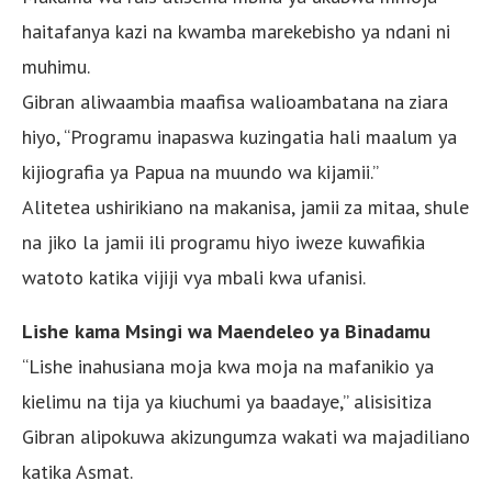
haitafanya kazi na kwamba marekebisho ya ndani ni
muhimu.
Gibran aliwaambia maafisa walioambatana na ziara
hiyo, “Programu inapaswa kuzingatia hali maalum ya
kijiografia ya Papua na muundo wa kijamii.”
Alitetea ushirikiano na makanisa, jamii za mitaa, shule
na jiko la jamii ili programu hiyo iweze kuwafikia
watoto katika vijiji vya mbali kwa ufanisi.
Lishe kama Msingi wa Maendeleo ya Binadamu
“Lishe inahusiana moja kwa moja na mafanikio ya
kielimu na tija ya kiuchumi ya baadaye,” alisisitiza
Gibran alipokuwa akizungumza wakati wa majadiliano
katika Asmat.