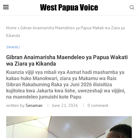
Home
»
Gibran Anaimarisha Maendeleo ya Papua Wakati wa Ziara ya
Kikanda
SWAHILI
Gibran Anaimarisha Maendeleo ya Papua Wakati
wa Ziara ya Kikanda
Kuanzia vijiji vya mbali vya Asmat hadi mashamba ya
kakao huko Manokwari, ziara ya Makamu wa Rais
Gibran Rakabuming Raka ya Juni 2026 ilisisitiza
kujitolea kwa Jakarta kwa lishe, uwezeshaji wa vijijini,
na maendeleo jumuishi kote Papu
written by
Senaman
June 21, 2026
0 comment