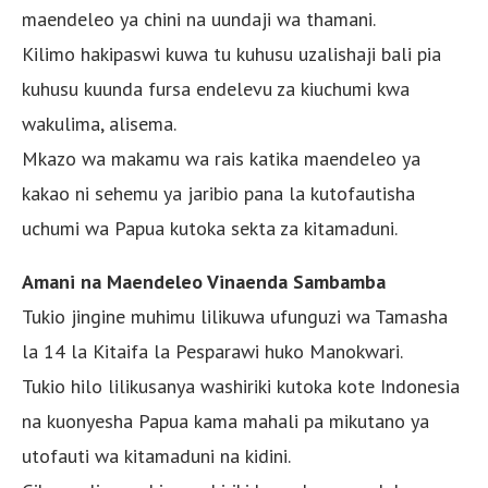
maendeleo ya chini na uundaji wa thamani.
Kilimo hakipaswi kuwa tu kuhusu uzalishaji bali pia
kuhusu kuunda fursa endelevu za kiuchumi kwa
wakulima, alisema.
Mkazo wa makamu wa rais katika maendeleo ya
kakao ni sehemu ya jaribio pana la kutofautisha
uchumi wa Papua kutoka sekta za kitamaduni.
Amani na Maendeleo Vinaenda Sambamba
Tukio jingine muhimu lilikuwa ufunguzi wa Tamasha
la 14 la Kitaifa la Pesparawi huko Manokwari.
Tukio hilo lilikusanya washiriki kutoka kote Indonesia
na kuonyesha Papua kama mahali pa mikutano ya
utofauti wa kitamaduni na kidini.