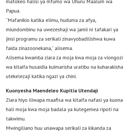
matokeo halisi ya mfumo wa Uhuru Maalum wa
Papua.
“Mafanikio katika elimu, huduma za afya,
miundombinu na uwezeshaji wa jamii ni tafakari ya
jinsi programu za serikali zinavyobadilishwa kuwa
faida zinazoonekana,” alisema.
Alisema kwamba ziara za moja kwa moja za viongozi
wa kitaifa husaidia kuimarisha uratibu na kuharakisha
utekelezaji katika ngazi ya chini.
Kuonyesha Maendeleo Kupitia Utendaji
Ziara hiyo iliwapa maafisa wa kitaifa nafasi ya kuona
hali moja kwa moja badala ya kutegemea ripoti na
takwimu.
Mwingiliano huu unawapa serikali za kikanda za