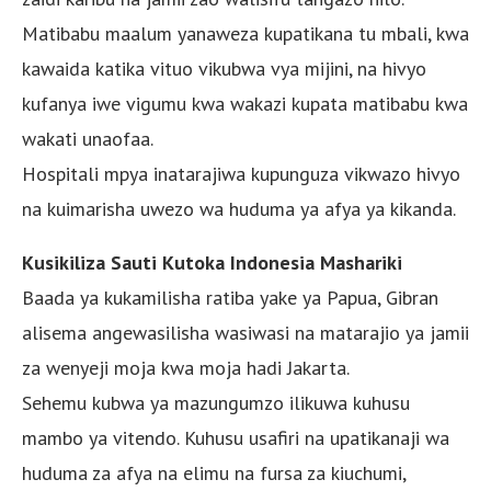
Matibabu maalum yanaweza kupatikana tu mbali, kwa
kawaida katika vituo vikubwa vya mijini, na hivyo
kufanya iwe vigumu kwa wakazi kupata matibabu kwa
wakati unaofaa.
Hospitali mpya inatarajiwa kupunguza vikwazo hivyo
na kuimarisha uwezo wa huduma ya afya ya kikanda.
Kusikiliza Sauti Kutoka Indonesia Mashariki
Baada ya kukamilisha ratiba yake ya Papua, Gibran
alisema angewasilisha wasiwasi na matarajio ya jamii
za wenyeji moja kwa moja hadi Jakarta.
Sehemu kubwa ya mazungumzo ilikuwa kuhusu
mambo ya vitendo. Kuhusu usafiri na upatikanaji wa
huduma za afya na elimu na fursa za kiuchumi,