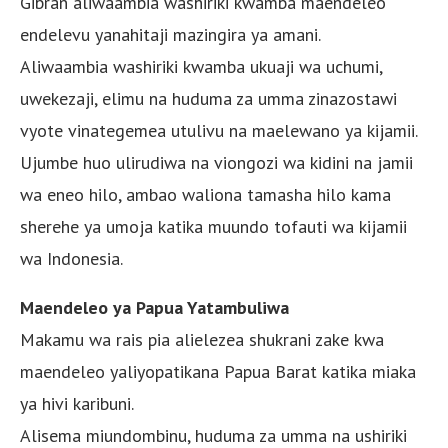
Gibran aliwaambia washiriki kwamba maendeleo
endelevu yanahitaji mazingira ya amani.
Aliwaambia washiriki kwamba ukuaji wa uchumi,
uwekezaji, elimu na huduma za umma zinazostawi
vyote vinategemea utulivu na maelewano ya kijamii.
Ujumbe huo ulirudiwa na viongozi wa kidini na jamii
wa eneo hilo, ambao waliona tamasha hilo kama
sherehe ya umoja katika muundo tofauti wa kijamii
wa Indonesia.
Maendeleo ya Papua Yatambuliwa
Makamu wa rais pia alielezea shukrani zake kwa
maendeleo yaliyopatikana Papua Barat katika miaka
ya hivi karibuni.
Alisema miundombinu, huduma za umma na ushiriki