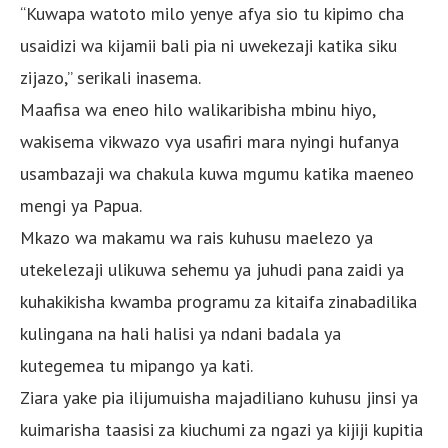
“Kuwapa watoto milo yenye afya sio tu kipimo cha
usaidizi wa kijamii bali pia ni uwekezaji katika siku
zijazo,” serikali inasema.
Maafisa wa eneo hilo walikaribisha mbinu hiyo,
wakisema vikwazo vya usafiri mara nyingi hufanya
usambazaji wa chakula kuwa mgumu katika maeneo
mengi ya Papua.
Mkazo wa makamu wa rais kuhusu maelezo ya
utekelezaji ulikuwa sehemu ya juhudi pana zaidi ya
kuhakikisha kwamba programu za kitaifa zinabadilika
kulingana na hali halisi ya ndani badala ya
kutegemea tu mipango ya kati.
Ziara yake pia ilijumuisha majadiliano kuhusu jinsi ya
kuimarisha taasisi za kiuchumi za ngazi ya kijiji kupitia