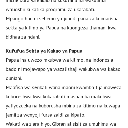
miche bora ya kakao na kukutana na wakulima
walioshiriki katika programu za ukarabati.
Mpango huu ni sehemu ya juhudi pana za kuimarisha
sekta ya kilimo ya Papua na kuongeza thamani kwa
bidhaa za ndani.
Kufufua Sekta ya Kakao ya Papua
Papua ina uwezo mkubwa wa kilimo, na Indonesia
bado ni mojawapo ya wazalishaji wakubwa wa kakao
duniani.
Maafisa wa serikali wana maoni kwamba tija inaweza
kuboreshwa kwa kukarabati mashamba makubwa
yaliyozeeka na kuboresha mbinu za kilimo na kuwapa
jamii za wenyeji fursa zaidi za kipato.
Wakati wa ziara hiyo, Gibran alisisitiza umuhimu wa