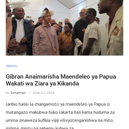
SWAHILI
Gibran Anaimarisha Maendeleo ya Papua
Wakati wa Ziara ya Kikanda
by
Senaman
June 21, 2026
Jaribio halisi la changamoto ya maendeleo ya Papua si
matangazo makubwa huko Jakarta bali kama huduma za
umma zinaweza kufikia vijiji vilivyotenganishwa na mito,
milima, misitu na sehemu kubwa za …