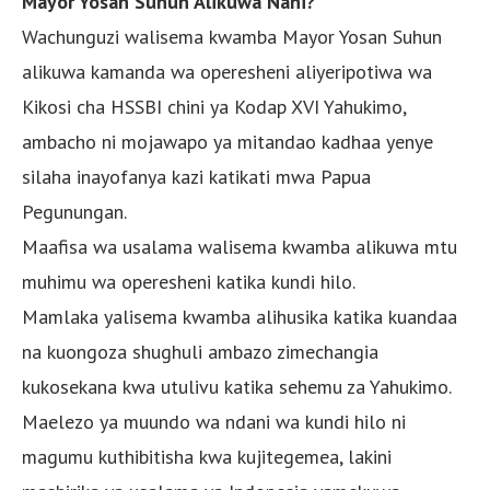
Mayor Yosan Suhun Alikuwa Nani?
Wachunguzi walisema kwamba Mayor Yosan Suhun
alikuwa kamanda wa operesheni aliyeripotiwa wa
Kikosi cha HSSBI chini ya Kodap XVI Yahukimo,
ambacho ni mojawapo ya mitandao kadhaa yenye
silaha inayofanya kazi katikati mwa Papua
Pegunungan.
Maafisa wa usalama walisema kwamba alikuwa mtu
muhimu wa operesheni katika kundi hilo.
Mamlaka yalisema kwamba alihusika katika kuandaa
na kuongoza shughuli ambazo zimechangia
kukosekana kwa utulivu katika sehemu za Yahukimo.
Maelezo ya muundo wa ndani wa kundi hilo ni
magumu kuthibitisha kwa kujitegemea, lakini