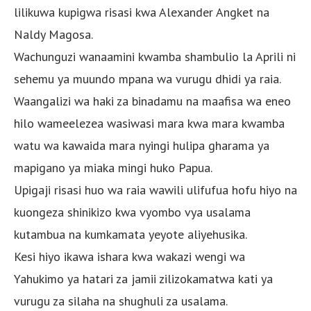
lilikuwa kupigwa risasi kwa Alexander Angket na
Naldy Magosa.
Wachunguzi wanaamini kwamba shambulio la Aprili ni
sehemu ya muundo mpana wa vurugu dhidi ya raia.
Waangalizi wa haki za binadamu na maafisa wa eneo
hilo wameelezea wasiwasi mara kwa mara kwamba
watu wa kawaida mara nyingi hulipa gharama ya
mapigano ya miaka mingi huko Papua.
Upigaji risasi huo wa raia wawili ulifufua hofu hiyo na
kuongeza shinikizo kwa vyombo vya usalama
kutambua na kumkamata yeyote aliyehusika.
Kesi hiyo ikawa ishara kwa wakazi wengi wa
Yahukimo ya hatari za jamii zilizokamatwa kati ya
vurugu za silaha na shughuli za usalama.