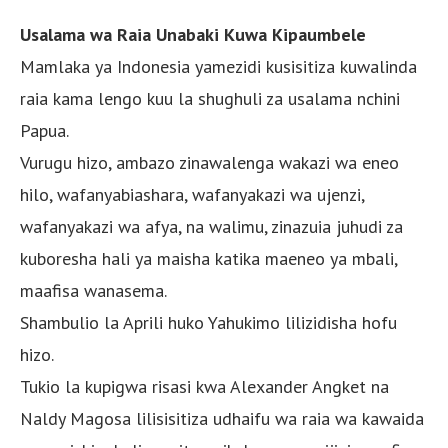
Usalama wa Raia Unabaki Kuwa Kipaumbele
Mamlaka ya Indonesia yamezidi kusisitiza kuwalinda
raia kama lengo kuu la shughuli za usalama nchini
Papua.
Vurugu hizo, ambazo zinawalenga wakazi wa eneo
hilo, wafanyabiashara, wafanyakazi wa ujenzi,
wafanyakazi wa afya, na walimu, zinazuia juhudi za
kuboresha hali ya maisha katika maeneo ya mbali,
maafisa wanasema.
Shambulio la Aprili huko Yahukimo lilizidisha hofu
hizo.
Tukio la kupigwa risasi kwa Alexander Angket na
Naldy Magosa lilisisitiza udhaifu wa raia wa kawaida