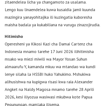
zitaendelea licha ya changamoto za usalama.
Lengo kuu linaendelea kuwa kusaidia jamii kuunda
mazingira yanayohitajika ili kuzingatia kuboresha
maisha badala ya kukabiliana na vurugu zinazojirudia.
Hitimisho
Operesheni ya Kikosi Kazi cha Damai Cartenz cha
Indonesia mnamo tarehe 17 Juni 2026 ilihitimisha
msako wa miezi miwili wa Mayor Yosan Suhun
almaarufu Y, kamanda mkuu wa mtandao wa kundi
lenye silaha la HSSBI huko Yahukimo. Mshukiwa
alihusishwa na kupigwa risasi kwa raia Alexander
Angket na Naldy Magosa mnamo tarehe 28 Aprili
2026, kesi iliyozua wasiwasi mkubwa kote Papua
Pegunungan, mamlaka ilisema.