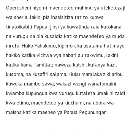
Operesheni hiyo ni maendeleo muhimu ya utekelezaji
wa sheria, lakini pia inasisitiza tatizo kubwa
linaloikabili Papua: jinsi ya kuwalinda raia kutokana
na vurugu na pia kusaidia katika maendeleo ya muda
mrefu. Huko Yahukimo, kipimo cha usalama hatimaye
hakiko katika vichwa vya habari au takwimu, lakini
katika kama familia zinaweza kuishi, kufanya kazi,
kusoma, na kusafiri salama. Huku mamlaka zikijaribu
kuweka mambo sawa, wakazi wengi wanatumaini
kwamba kupungua kwa vurugu kutaleta umakini zaidi
kwa elimu, maendeleo ya kiuchumi, na ubora wa
maisha katika maeneo ya Papua Pegunungan.