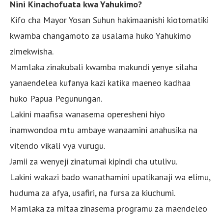
Nini Kinachofuata kwa Yahukimo?
Kifo cha Mayor Yosan Suhun hakimaanishi kiotomatiki
kwamba changamoto za usalama huko Yahukimo
zimekwisha.
Mamlaka zinakubali kwamba makundi yenye silaha
yanaendelea kufanya kazi katika maeneo kadhaa
huko Papua Pegunungan.
Lakini maafisa wanasema operesheni hiyo
inamwondoa mtu ambaye wanaamini anahusika na
vitendo vikali vya vurugu.
Jamii za wenyeji zinatumai kipindi cha utulivu.
Lakini wakazi bado wanathamini upatikanaji wa elimu,
huduma za afya, usafiri, na fursa za kiuchumi.
Mamlaka za mitaa zinasema programu za maendeleo