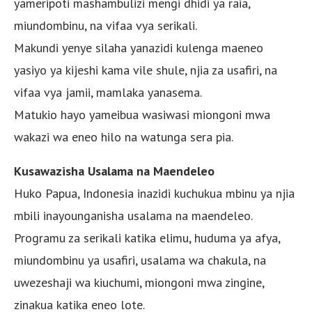
yameripoti mashambulizi mengi dhidi ya raia,
miundombinu, na vifaa vya serikali.
Makundi yenye silaha yanazidi kulenga maeneo
yasiyo ya kijeshi kama vile shule, njia za usafiri, na
vifaa vya jamii, mamlaka yanasema.
Matukio hayo yameibua wasiwasi miongoni mwa
wakazi wa eneo hilo na watunga sera pia.
Kusawazisha Usalama na Maendeleo
Huko Papua, Indonesia inazidi kuchukua mbinu ya njia
mbili inayounganisha usalama na maendeleo.
Programu za serikali katika elimu, huduma ya afya,
miundombinu ya usafiri, usalama wa chakula, na
uwezeshaji wa kiuchumi, miongoni mwa zingine,
zinakua katika eneo lote.