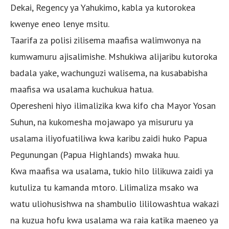
Dekai, Regency ya Yahukimo, kabla ya kutorokea
kwenye eneo lenye msitu.
Taarifa za polisi zilisema maafisa walimwonya na
kumwamuru ajisalimishe. Mshukiwa alijaribu kutoroka
badala yake, wachunguzi walisema, na kusababisha
maafisa wa usalama kuchukua hatua.
Operesheni hiyo ilimalizika kwa kifo cha Mayor Yosan
Suhun, na kukomesha mojawapo ya misururu ya
usalama iliyofuatiliwa kwa karibu zaidi huko Papua
Pegunungan (Papua Highlands) mwaka huu.
Kwa maafisa wa usalama, tukio hilo lilikuwa zaidi ya
kutuliza tu kamanda mtoro. Lilimaliza msako wa
watu uliohusishwa na shambulio lililowashtua wakazi
na kuzua hofu kwa usalama wa raia katika maeneo ya