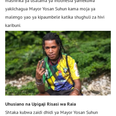
mashirika ya usalama ya Indonesia yamekuwa
yakiichagua Mayor Yosan Suhun kama moja ya
malengo yao ya kipaumbele katika shughuli za hivi
karibuni.
Uhusiano na Upigaji Risasi wa Raia
Shtaka kubwa zaidi dhidi ya Mayor Yosan Suhun