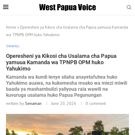
Home
»
Operesheni ya Kikosi cha Usalama cha Papua yamuua Kamanda
wa TPNPB OPM huko Yahukimo
SWAHILI
Operesheni ya Kikosi cha Usalama cha Papua
yamuua Kamanda wa TPNPB OPM huko
Yahukimo
Kamanda wa kundi lenye silaha anayetafutwa huko
Yahukimo auawa, na kukomesha msako wa miezi miwili
baada ya mashambulizi yaliyoua raia wawili na
kuvuruga usalama huko Papua Pegunungan
written by
Senaman
June 20, 2026
0 comment