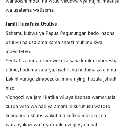
wanaoishi mbali na vituo vikubwa vya mijini, maafisa
wa usalama walisema.
Jamii Hutafuta Utulivu
Sehemu kubwa ya Papua Pegunungan bado inaona
utulivu na usalama kama sharti muhimu kwa
maendeleo.
Serikali za mitaa zimewekeza sana katika kuboresha
elimu, huduma za afya, usafiri, na huduma za umma.
Lakini vurugu zinapozuka, mara nyingi huzuia juhudi
hizo.
Viongozi wa jamii katika wilaya kadhaa wamerudia
kutoa wito wa hali ya amani ili kuruhusu watoto
kuhudhuria shule, wakulima kufikia masoko, na
wafanyakazi wa afya kufikia vijiji vya mbali.