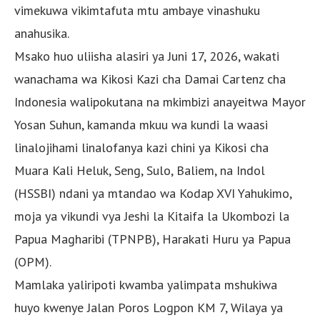
vimekuwa vikimtafuta mtu ambaye vinashuku
anahusika.
Msako huo uliisha alasiri ya Juni 17, 2026, wakati
wanachama wa Kikosi Kazi cha Damai Cartenz cha
Indonesia walipokutana na mkimbizi anayeitwa Mayor
Yosan Suhun, kamanda mkuu wa kundi la waasi
linalojihami linalofanya kazi chini ya Kikosi cha
Muara Kali Heluk, Seng, Sulo, Baliem, na Indol
(HSSBI) ndani ya mtandao wa Kodap XVI Yahukimo,
moja ya vikundi vya Jeshi la Kitaifa la Ukombozi la
Papua Magharibi (TPNPB), Harakati Huru ya Papua
(OPM).
Mamlaka yaliripoti kwamba yalimpata mshukiwa
huyo kwenye Jalan Poros Logpon KM 7, Wilaya ya