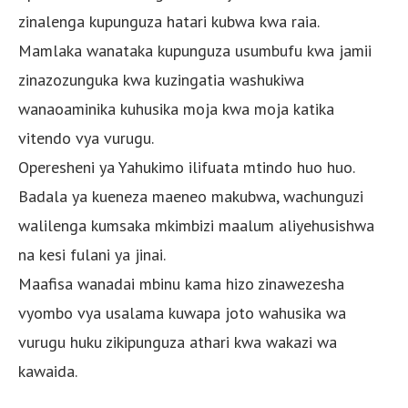
zinalenga kupunguza hatari kubwa kwa raia.
Mamlaka wanataka kupunguza usumbufu kwa jamii
zinazozunguka kwa kuzingatia washukiwa
wanaoaminika kuhusika moja kwa moja katika
vitendo vya vurugu.
Operesheni ya Yahukimo ilifuata mtindo huo huo.
Badala ya kueneza maeneo makubwa, wachunguzi
walilenga kumsaka mkimbizi maalum aliyehusishwa
na kesi fulani ya jinai.
Maafisa wanadai mbinu kama hizo zinawezesha
vyombo vya usalama kuwapa joto wahusika wa
vurugu huku zikipunguza athari kwa wakazi wa
kawaida.