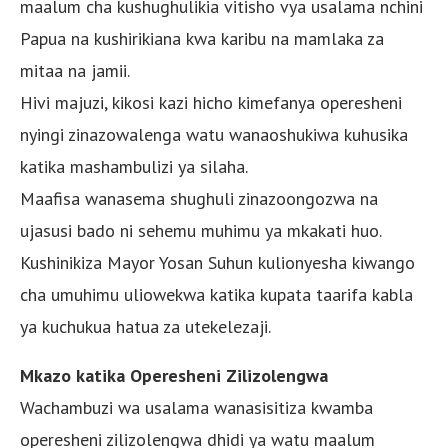
maalum cha kushughulikia vitisho vya usalama nchini
Papua na kushirikiana kwa karibu na mamlaka za
mitaa na jamii.
Hivi majuzi, kikosi kazi hicho kimefanya operesheni
nyingi zinazowalenga watu wanaoshukiwa kuhusika
katika mashambulizi ya silaha.
Maafisa wanasema shughuli zinazoongozwa na
ujasusi bado ni sehemu muhimu ya mkakati huo.
Kushinikiza Mayor Yosan Suhun kulionyesha kiwango
cha umuhimu uliowekwa katika kupata taarifa kabla
ya kuchukua hatua za utekelezaji.
Mkazo katika Operesheni Zilizolengwa
Wachambuzi wa usalama wanasisitiza kwamba
operesheni zilizolengwa dhidi ya watu maalum