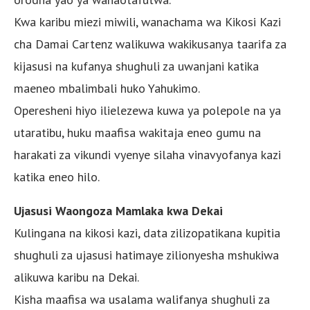
Kwa karibu miezi miwili, wanachama wa Kikosi Kazi
cha Damai Cartenz walikuwa wakikusanya taarifa za
kijasusi na kufanya shughuli za uwanjani katika
maeneo mbalimbali huko Yahukimo.
Operesheni hiyo ilielezewa kuwa ya polepole na ya
utaratibu, huku maafisa wakitaja eneo gumu na
harakati za vikundi vyenye silaha vinavyofanya kazi
katika eneo hilo.
Ujasusi Waongoza Mamlaka kwa Dekai
Kulingana na kikosi kazi, data zilizopatikana kupitia
shughuli za ujasusi hatimaye zilionyesha mshukiwa
alikuwa karibu na Dekai.
Kisha maafisa wa usalama walifanya shughuli za