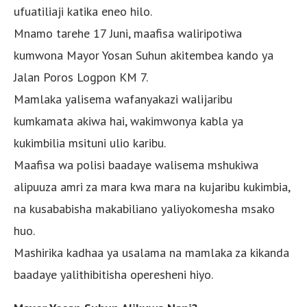
ufuatiliaji katika eneo hilo.
Mnamo tarehe 17 Juni, maafisa waliripotiwa
kumwona Mayor Yosan Suhun akitembea kando ya
Jalan Poros Logpon KM 7.
Mamlaka yalisema wafanyakazi walijaribu
kumkamata akiwa hai, wakimwonya kabla ya
kukimbilia msituni ulio karibu.
Maafisa wa polisi baadaye walisema mshukiwa
alipuuza amri za mara kwa mara na kujaribu kukimbia,
na kusababisha makabiliano yaliyokomesha msako
huo.
Mashirika kadhaa ya usalama na mamlaka za kikanda
baadaye yalithibitisha operesheni hiyo.