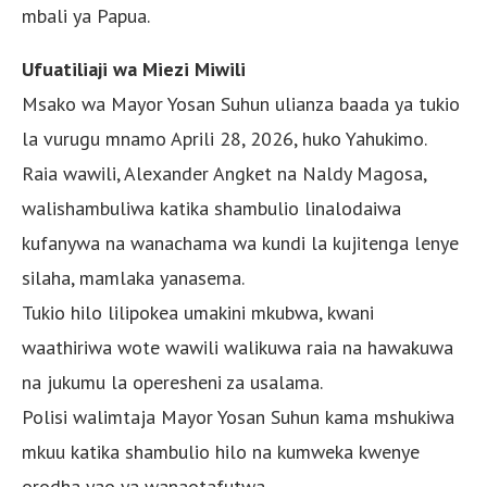
mbali ya Papua.
Ufuatiliaji wa Miezi Miwili
Msako wa Mayor Yosan Suhun ulianza baada ya tukio
la vurugu mnamo Aprili 28, 2026, huko Yahukimo.
Raia wawili, Alexander Angket na Naldy Magosa,
walishambuliwa katika shambulio linalodaiwa
kufanywa na wanachama wa kundi la kujitenga lenye
silaha, mamlaka yanasema.
Tukio hilo lilipokea umakini mkubwa, kwani
waathiriwa wote wawili walikuwa raia na hawakuwa
na jukumu la operesheni za usalama.
Polisi walimtaja Mayor Yosan Suhun kama mshukiwa
mkuu katika shambulio hilo na kumweka kwenye
orodha yao ya wanaotafutwa.