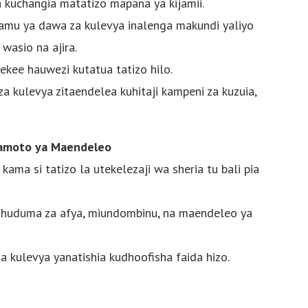
na kuchangia matatizo mapana ya kijamii.
amu ya dawa za kulevya inalenga makundi yaliyo
 wasio na ajira.
ee hauwezi kutatua tatizo hilo.
a kulevya zitaendelea kuhitaji kampeni za kuzuia,
amoto ya Maendeleo
kama si tatizo la utekelezaji wa sheria tu bali pia
, huduma za afya, miundombinu, na maendeleo ya
kulevya yanatishia kudhoofisha faida hizo.