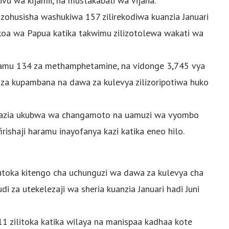
vu wa kijamii, na mustakabali wa vijana.
zohusisha washukiwa 157 zilirekodiwa kuanzia Januari
Mkoa wa Papua katika takwimu zilizotolewa wakati wa
 gramu 134 za methamphetamine, na vidonge 3,745 vya
a kupambana na dawa za kulevya zilizoripotiwa huko
gazia ukubwa wa changamoto na uamuzi wa vyombo
rishaji haramu inayofanya kazi katika eneo hilo.
utoka kitengo cha uchunguzi wa dawa za kulevya cha
i za utekelezaji wa sheria kuanzia Januari hadi Juni
1 zilitoka katika wilaya na manispaa kadhaa kote