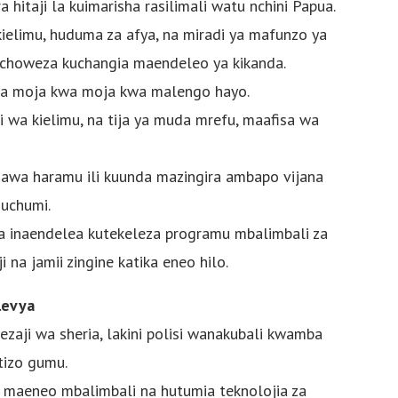
 hitaji la kuimarisha rasilimali watu nchini Papua.
elimu, huduma za afya, na miradi ya mafunzo ya
inachoweza kuchangia maendeleo ya kikanda.
 la moja kwa moja kwa malengo hayo.
i wa kielimu, na tija ya muda mrefu, maafisa wa
awa haramu ili kuunda mazingira ambapo vijana
iuchumi.
ua inaendelea kutekeleza programu mbalimbali za
a jamii zingine katika eneo hilo.
levya
zaji wa sheria, lakini polisi wanakubali kwamba
tizo gumu.
a maeneo mbalimbali na hutumia teknolojia za