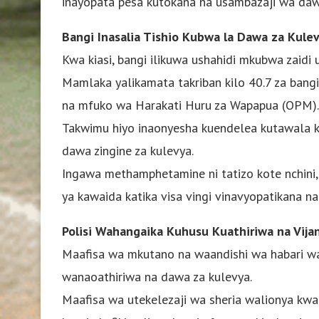
inayopata pesa kutokana na usambazaji wa daw
Bangi Inasalia Tishio Kubwa la Dawa za Kule
Kwa kiasi, bangi ilikuwa ushahidi mkubwa zaidi
Mamlaka yalikamata takriban kilo 40.7 za bangi 
na mfuko wa Harakati Huru za Wapapua (OPM).
Takwimu hiyo inaonyesha kuendelea kutawala k
dawa zingine za kulevya.
Ingawa methamphetamine ni tatizo kote nchini,
ya kawaida katika visa vingi vinavyopatikana n
Polisi Wahangaika Kuhusu Kuathiriwa na Vija
Maafisa wa mkutano na waandishi wa habari w
wanaoathiriwa na dawa za kulevya.
Maafisa wa utekelezaji wa sheria walionya k