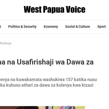
t
Politics & Security
Economy
Social & Culture
Sport
 Kulevya
a na Usafirishaji wa Dawa za
levya na kuwakamata washukiwa 157 katika nusu
a kuhusu athari za dawa za kulevya kwa kizazi