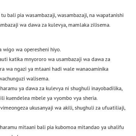
tu bali pia wasambazaji, wasambazaji, na wapatanishi
bazaji wa dawa za kulevya, mamlaka zilisema.
wigo wa operesheni hiyo.
auti katika mnyororo wa usambazaji wa dawa za
hara wa ngazi ya mtaani hadi wale wanaoaminika
 wachunguzi walisema.
 haramu ya dawa za kulevya ni shughuli inayobadilika,
 ili kuendelea mbele ya vyombo vya sheria.
vimeongeza ukusanyaji wa akili, shughuli za ufuatiliaji,
haramu mitaani bali pia kubomoa mitandao ya uhalifu