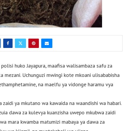
polisi huko Jayapura, maafisa walisambaza safu za
pita mezani. Uchunguzi mwingi kote mkoani ulisababisha
 methamphetamine, na maelfu ya vidonge haramu vya
wa zaidi ya mkutano wa kawaida na waandishi wa habari.
uzuia dawa za kulevya kuanzisha uwepo mkubwa zaidi
kwa mara kwamba matumizi mabaya ya dawa za