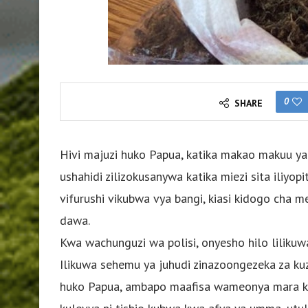
0
SHARE
Hivi majuzi huko Papua, katika makao makuu ya 
ushahidi zilizokusanywa katika miezi sita iliyo
vifurushi vikubwa vya bangi, kiasi kidogo cha
dawa.
Kwa wachunguzi wa polisi, onyesho hilo liliku
Ilikuwa sehemu ya juhudi zinazoongezeka za k
huko Papua, ambapo maafisa wameonya mara 