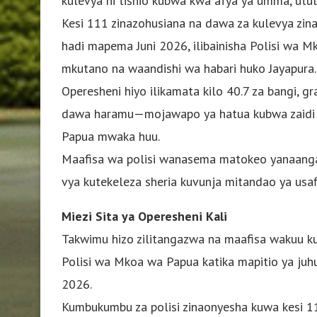
kulevya ni tishio kubwa kwa afya ya umma, utuli
Kesi 111 zinazohusiana na dawa za kulevya zina
hadi mapema Juni 2026, ilibainisha Polisi wa 
mkutano na waandishi wa habari huko Jayapura.
Operesheni hiyo ilikamata kilo 40.7 za bangi,
dawa haramu—mojawapo ya hatua kubwa zaidi z
Papua mwaka huu.
Maafisa wa polisi wanasema matokeo yanaan
vya kutekeleza sheria kuvunja mitandao ya usafi
Miezi Sita ya Operesheni Kali
Takwimu hizo zilitangazwa na maafisa wakuu k
Polisi wa Mkoa wa Papua katika mapitio ya juhud
2026.
Kumbukumbu za polisi zinaonyesha kuwa kesi 11