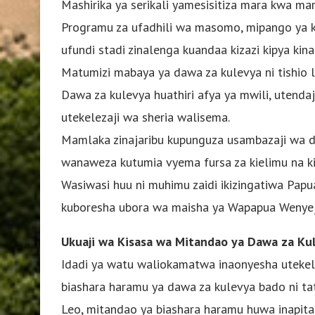
Mashirika ya serikali yamesisitiza mara kwa mara
Programu za ufadhili wa masomo, mipango ya ki
ufundi stadi zinalenga kuandaa kizazi kipya k
Matumizi mabaya ya dawa za kulevya ni tishio
Dawa za kulevya huathiri afya ya mwili, utendaj
utekelezaji wa sheria walisema.
Mamlaka zinajaribu kupunguza usambazaji wa d
wanaweza kutumia vyema fursa za kielimu na k
Wasiwasi huu ni muhimu zaidi ikizingatiwa Pap
kuboresha ubora wa maisha ya Wapapua Wenyeji n
Ukuaji wa Kisasa wa Mitandao ya Dawa za Ku
Idadi ya watu waliokamatwa inaonyesha utekele
biashara haramu ya dawa za kulevya bado ni ta
Leo, mitandao ya biashara haramu huwa inapit