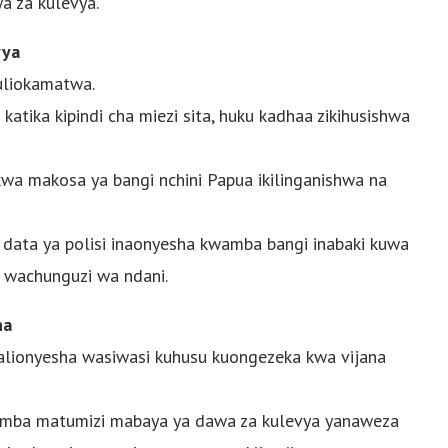
a za kulevya.
vya
 uliokamatwa.
katika kipindi cha miezi sita, huku kadhaa zikihusishwa
wa makosa ya bangi nchini Papua ikilinganishwa na
 data ya polisi inaonyesha kwamba bangi inabaki kuwa
a wachunguzi wa ndani.
na
alionyesha wasiwasi kuhusu kuongezeka kwa vijana
wamba matumizi mabaya ya dawa za kulevya yanaweza