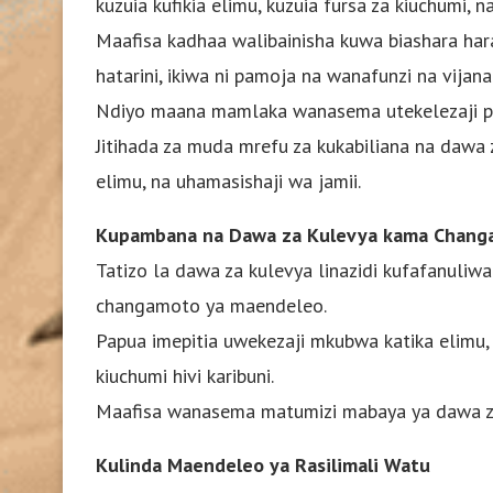
kuzuia kufikia elimu, kuzuia fursa za kiuchumi, 
Maafisa kadhaa walibainisha kuwa biashara har
hatarini, ikiwa ni pamoja na wanafunzi na vijana
Ndiyo maana mamlaka wanasema utekelezaji pek
Jitihada za muda mrefu za kukabiliana na dawa z
elimu, na uhamasishaji wa jamii.
Kupambana na Dawa za Kulevya kama Chang
Tatizo la dawa za kulevya linazidi kufafanuliwa 
changamoto ya maendeleo.
Papua imepitia uwekezaji mkubwa katika elimu
kiuchumi hivi karibuni.
Maafisa wanasema matumizi mabaya ya dawa za 
Kulinda Maendeleo ya Rasilimali Watu