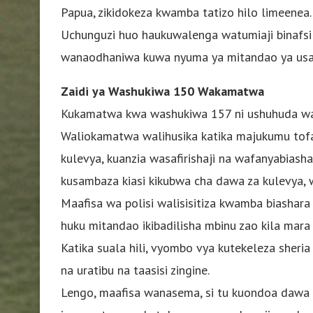
Papua, zikidokeza kwamba tatizo hilo limeenea.
Uchunguzi huo haukuwalenga watumiaji binafsi 
wanaodhaniwa kuwa nyuma ya mitandao ya usam
Zaidi ya Washukiwa 150 Wakamatwa
Kukamatwa kwa washukiwa 157 ni ushuhuda wa 
Waliokamatwa walihusika katika majukumu tof
kulevya, kuanzia wasafirishaji na wafanyabias
kusambaza kiasi kikubwa cha dawa za kulevya,
Maafisa wa polisi walisisitiza kwamba biashara
huku mitandao ikibadilisha mbinu zao kila mara
Katika suala hili, vyombo vya kutekeleza sheria 
na uratibu na taasisi zingine.
Lengo, maafisa wanasema, si tu kuondoa dawa 