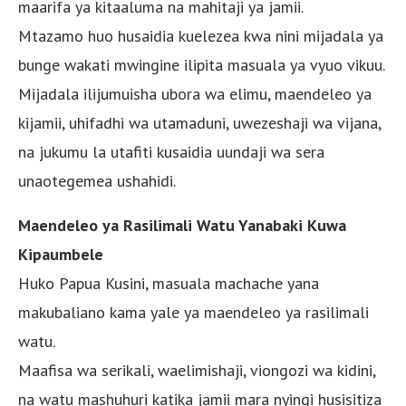
maarifa ya kitaaluma na mahitaji ya jamii.
Mtazamo huo husaidia kuelezea kwa nini mijadala ya
bunge wakati mwingine ilipita masuala ya vyuo vikuu.
Mijadala ilijumuisha ubora wa elimu, maendeleo ya
kijamii, uhifadhi wa utamaduni, uwezeshaji wa vijana,
na jukumu la utafiti kusaidia uundaji wa sera
unaotegemea ushahidi.
Maendeleo ya Rasilimali Watu Yanabaki Kuwa
Kipaumbele
Huko Papua Kusini, masuala machache yana
makubaliano kama yale ya maendeleo ya rasilimali
watu.
Maafisa wa serikali, waelimishaji, viongozi wa kidini,
na watu mashuhuri katika jamii mara nyingi husisitiza