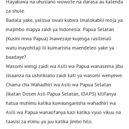
Hayakuwa na uhusiano wowote na darasa au kalenda
za shule.
Badala yake, yalizua swali kubwa linalokabili moja ya
majimbo mapya zaidi ya Indonesia: Papua Selatan
(Kusini mwa Papua) inawezaje kujenga rasilimali
watu inayohitaji ili kuimarisha maendeleo yake ya
baadaye?
Wasomi wengi zaidi wa Asili wa Papua wanasema jibu
linaanza na ushirikiano zaidi kati ya wasomi wenyewe.
Chama cha Wahadhiri wa Asili wa Papua Selatan
(Ikatan Dosen Asli Papua Selatan, IDAPS) kilifanya
hatua muhimu katika kuwaunganisha wahadhiri wa
Asili wa Papua wanaofanya kazi katika vyuo vikuu na
taasisi za elimu ya juu katika jimbo hilo.