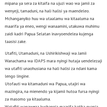
mipana ya sera za kitaifa na ujuzi wao wa jamii za
wenyeji, tamaduni, na hali halisi ya maendeleo.
Mchanganyiko huu wa utaalamu wa kitaaluma na
maarifa ya eneo, wengi wanaamini, utakuwa muhimu
zaidi kadri Papua Selatan inavyoendelea kujenga
taasisi zake.
Utafiti, Utamaduni, na Ushirikishwaji wa Jamii
Wanachama wa IDAPS mara nyingi hutaja uendelezaji
wa utafiti unaohusiana na hali halisi za ndani kama
lengo lingine.
Utofauti wa kitamaduni wa Papua, utajiri wa
mazingira, na mienendo ya kijamii hutoa fursa nyingi
za masomo ya kitaaluma.
Watafiti wanaweza kuchangia maarifa katika nyanja