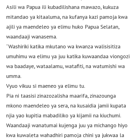
Asili wa Papua ili kubadilishana mawazo, kukuza
mitandao ya kitaaluma, na kufanya kazi pamoja kwa
ajili ya maendeleo ya elimu huko Papua Selatan,
waandaaji wanasema.
“Washiriki katika mkutano wa kwanza walisisitiza
umuhimu wa elimu ya juu katika kuwaandaa viongozi
wa baadaye, wataalamu, watafiti, na watumishi wa
umma.
Vyuo vikuu si maeneo ya elimu tu.
Pia ni taasisi zinazozalisha maarifa, zinazounga
mkono maendeleo ya sera, na kusaidia jamii kupata
njia yao kupitia mabadiliko ya kijamii na kiuchumi.
Waandaaji wanatumai kujenga juu ya michango hiyo
kwa kuwaleta wahadhiri pamoja chini ya jukwaa la