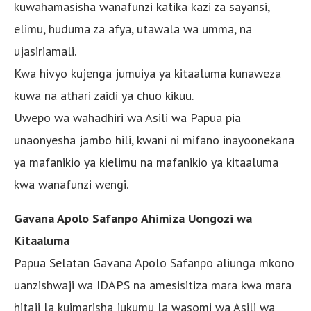
kuwahamasisha wanafunzi katika kazi za sayansi,
elimu, huduma za afya, utawala wa umma, na
ujasiriamali.
Kwa hivyo kujenga jumuiya ya kitaaluma kunaweza
kuwa na athari zaidi ya chuo kikuu.
Uwepo wa wahadhiri wa Asili wa Papua pia
unaonyesha jambo hili, kwani ni mifano inayoonekana
ya mafanikio ya kielimu na mafanikio ya kitaaluma
kwa wanafunzi wengi.
Gavana Apolo Safanpo Ahimiza Uongozi wa
Kitaaluma
Papua Selatan Gavana Apolo Safanpo aliunga mkono
uanzishwaji wa IDAPS na amesisitiza mara kwa mara
hitaji la kuimarisha jukumu la wasomi wa Asili wa