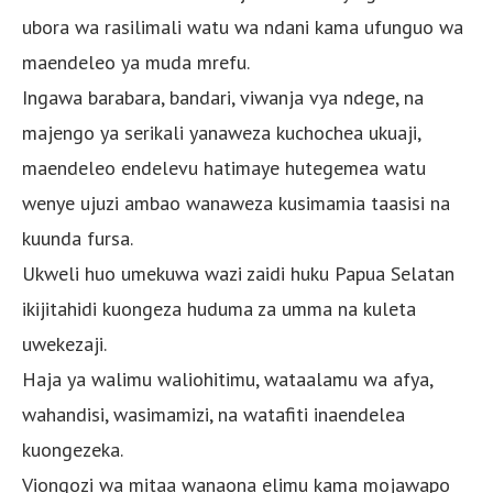
ubora wa rasilimali watu wa ndani kama ufunguo wa
maendeleo ya muda mrefu.
Ingawa barabara, bandari, viwanja vya ndege, na
majengo ya serikali yanaweza kuchochea ukuaji,
maendeleo endelevu hatimaye hutegemea watu
wenye ujuzi ambao wanaweza kusimamia taasisi na
kuunda fursa.
Ukweli huo umekuwa wazi zaidi huku Papua Selatan
ikijitahidi kuongeza huduma za umma na kuleta
uwekezaji.
Haja ya walimu waliohitimu, wataalamu wa afya,
wahandisi, wasimamizi, na watafiti inaendelea
kuongezeka.
Viongozi wa mitaa wanaona elimu kama mojawapo