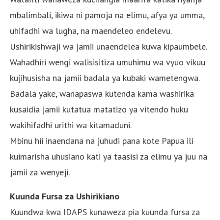
mbalimbali, ikiwa ni pamoja na elimu, afya ya umma,
uhifadhi wa lugha, na maendeleo endelevu.
Ushirikishwaji wa jamii unaendelea kuwa kipaumbele.
Wahadhiri wengi walisisitiza umuhimu wa vyuo vikuu
kujihusisha na jamii badala ya kubaki wametengwa.
Badala yake, wanapaswa kutenda kama washirika
kusaidia jamii kutatua matatizo ya vitendo huku
wakihifadhi urithi wa kitamaduni.
Mbinu hii inaendana na juhudi pana kote Papua ili
kuimarisha uhusiano kati ya taasisi za elimu ya juu na
jamii za wenyeji.
Kuunda Fursa za Ushirikiano
Kuundwa kwa IDAPS kunaweza pia kuunda fursa za