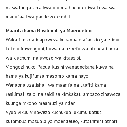
na watunga sera kwa ujumla huchukuliwa kuwa wa
manufaa kwa pande zote mbili.
Maarifa kama Rasilimali ya Maendeleo
Wakati mikoa inapoweza kupanua mafanikio ya elimu
kote ulimwenguni, huwa na uzoefu wa utendaji bora
wa kiuchumi na uwezo wa kitaasisi.
Viongozi huko Papua Kusini wanaonekana kuwa na
hamu ya kujifunza masomo kama hayo.
Wanaona uzalishaji wa maarifa na utafiti kama
rasilimali zaidi na zaidi za kimkakati ambazo zinaweza
kuunga mkono maamuzi ya ndani.
Vyuo vikuu vinaweza kuchukua jukumu katika
kutambua masuala ya maendeleo, kutathmini athari