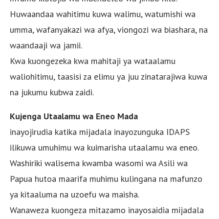
Huwaandaa wahitimu kuwa walimu, watumishi wa
umma, wafanyakazi wa afya, viongozi wa biashara, na
waandaaji wa jamii.
Kwa kuongezeka kwa mahitaji ya wataalamu
waliohitimu, taasisi za elimu ya juu zinatarajiwa kuwa
na jukumu kubwa zaidi.
Kujenga Utaalamu wa Eneo Mada
inayojirudia katika mijadala inayozunguka IDAPS
ilikuwa umuhimu wa kuimarisha utaalamu wa eneo.
Washiriki walisema kwamba wasomi wa Asili wa
Papua hutoa maarifa muhimu kulingana na mafunzo
ya kitaaluma na uzoefu wa maisha.
Wanaweza kuongeza mitazamo inayosaidia mijadala