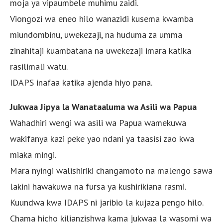
moja ya vipaumbele muhimu zaidi.
Viongozi wa eneo hilo wanazidi kusema kwamba
miundombinu, uwekezaji, na huduma za umma
zinahitaji kuambatana na uwekezaji imara katika
rasilimali watu.
IDAPS inafaa katika ajenda hiyo pana.
Jukwaa Jipya la Wanataaluma wa Asili wa Papua
Wahadhiri wengi wa asili wa Papua wamekuwa
wakifanya kazi peke yao ndani ya taasisi zao kwa
miaka mingi.
Mara nyingi walishiriki changamoto na malengo sawa
lakini hawakuwa na fursa ya kushirikiana rasmi.
Kuundwa kwa IDAPS ni jaribio la kujaza pengo hilo.
Chama hicho kilianzishwa kama jukwaa la wasomi wa