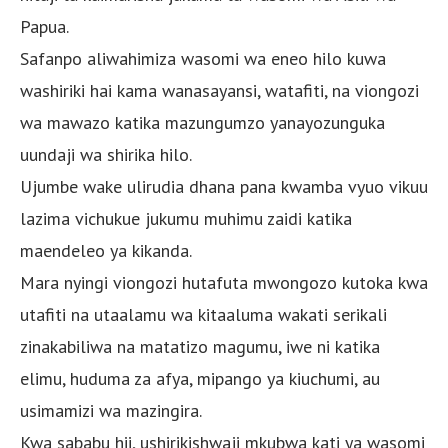
Papua.
Safanpo aliwahimiza wasomi wa eneo hilo kuwa
washiriki hai kama wanasayansi, watafiti, na viongozi
wa mawazo katika mazungumzo yanayozunguka
uundaji wa shirika hilo.
Ujumbe wake ulirudia dhana pana kwamba vyuo vikuu
lazima vichukue jukumu muhimu zaidi katika
maendeleo ya kikanda.
Mara nyingi viongozi hutafuta mwongozo kutoka kwa
utafiti na utaalamu wa kitaaluma wakati serikali
zinakabiliwa na matatizo magumu, iwe ni katika
elimu, huduma za afya, mipango ya kiuchumi, au
usimamizi wa mazingira.
Kwa sababu hii, ushirikishwaji mkubwa kati ya wasomi