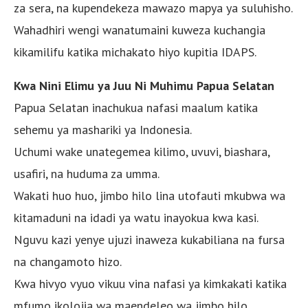
za sera, na kupendekeza mawazo mapya ya suluhisho.
Wahadhiri wengi wanatumaini kuweza kuchangia
kikamilifu katika michakato hiyo kupitia IDAPS.
Kwa Nini Elimu ya Juu Ni Muhimu Papua Selatan
Papua Selatan inachukua nafasi maalum katika
sehemu ya mashariki ya Indonesia.
Uchumi wake unategemea kilimo, uvuvi, biashara,
usafiri, na huduma za umma.
Wakati huo huo, jimbo hilo lina utofauti mkubwa wa
kitamaduni na idadi ya watu inayokua kwa kasi.
Nguvu kazi yenye ujuzi inaweza kukabiliana na fursa
na changamoto hizo.
Kwa hivyo vyuo vikuu vina nafasi ya kimkakati katika
mfumo ikolojia wa maendeleo wa jimbo hilo.