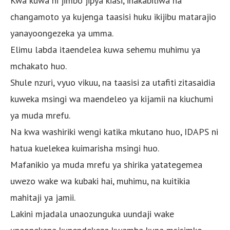
Kwa kuwa ni jimbo jipya kiasi, inakabiliwa na
changamoto ya kujenga taasisi huku ikijibu matarajio
yanayoongezeka ya umma.
Elimu labda itaendelea kuwa sehemu muhimu ya
mchakato huo.
Shule nzuri, vyuo vikuu, na taasisi za utafiti zitasaidia
kuweka msingi wa maendeleo ya kijamii na kiuchumi
ya muda mrefu.
Na kwa washiriki wengi katika mkutano huo, IDAPS ni
hatua kuelekea kuimarisha msingi huo.
Mafanikio ya muda mrefu ya shirika yatategemea
uwezo wake wa kubaki hai, muhimu, na kuitikia
mahitaji ya jamii.
Lakini mjadala unaozunguka uundaji wake