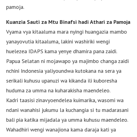
pamoja.
Kuanzia Sauti za Mtu Binafsi hadi Athari za Pamoja
Vyama vya kitaaluma mara nyingi huangazia mambo
yanayovutia kitaaluma, lakini washiriki wengi
huelezea IDAPS kama yenye dhamira pana zaidi.
Papua Selatan ni mojawapo ya majimbo changa zaidi
nchini Indonesia yaliyoundwa kutokana na sera ya
serikali kuhusu upanuzi wa kikanda ili kuboresha
huduma za umma na kuharakisha maendeleo.
Kadri taasisi zinavyoendelea kuimarika, wasomi wa
ndani wanahisi jukumu la kuchangia si tu madarasani
bali pia katika mijadala ya umma kuhusu maendeleo.
Wahadhiri wengi wanajiona kama daraja kati ya