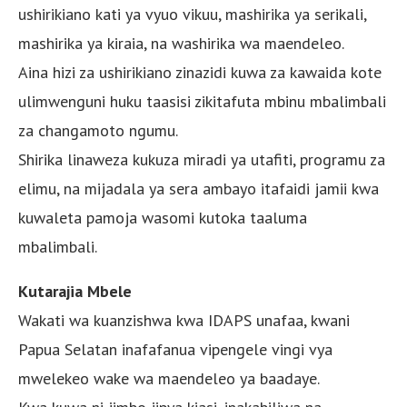
ushirikiano kati ya vyuo vikuu, mashirika ya serikali,
mashirika ya kiraia, na washirika wa maendeleo.
Aina hizi za ushirikiano zinazidi kuwa za kawaida kote
ulimwenguni huku taasisi zikitafuta mbinu mbalimbali
za changamoto ngumu.
Shirika linaweza kukuza miradi ya utafiti, programu za
elimu, na mijadala ya sera ambayo itafaidi jamii kwa
kuwaleta pamoja wasomi kutoka taaluma
mbalimbali.
Kutarajia Mbele
Wakati wa kuanzishwa kwa IDAPS unafaa, kwani
Papua Selatan inafafanua vipengele vingi vya
mwelekeo wake wa maendeleo ya baadaye.