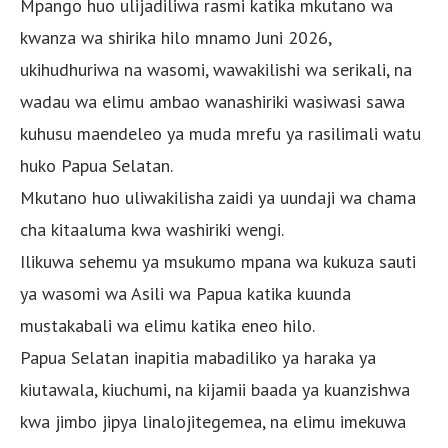
Mpango huo ulijadiliwa rasmi katika mkutano wa
kwanza wa shirika hilo mnamo Juni 2026,
ukihudhuriwa na wasomi, wawakilishi wa serikali, na
wadau wa elimu ambao wanashiriki wasiwasi sawa
kuhusu maendeleo ya muda mrefu ya rasilimali watu
huko Papua Selatan.
Mkutano huo uliwakilisha zaidi ya uundaji wa chama
cha kitaaluma kwa washiriki wengi.
Ilikuwa sehemu ya msukumo mpana wa kukuza sauti
ya wasomi wa Asili wa Papua katika kuunda
mustakabali wa elimu katika eneo hilo.
Papua Selatan inapitia mabadiliko ya haraka ya
kiutawala, kiuchumi, na kijamii baada ya kuanzishwa
kwa jimbo jipya linalojitegemea, na elimu imekuwa