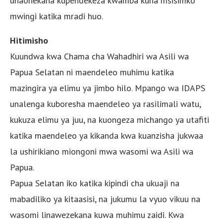
unaonekana kupendekeza kwamba kuna msisimko
mwingi katika mradi huo.
Hitimisho
Kuundwa kwa Chama cha Wahadhiri wa Asili wa
Papua Selatan ni maendeleo muhimu katika
mazingira ya elimu ya jimbo hilo. Mpango wa IDAPS
unalenga kuboresha maendeleo ya rasilimali watu,
kukuza elimu ya juu, na kuongeza michango ya utafiti
katika maendeleo ya kikanda kwa kuanzisha jukwaa
la ushirikiano miongoni mwa wasomi wa Asili wa
Papua.
Papua Selatan iko katika kipindi cha ukuaji na
mabadiliko ya kitaasisi, na jukumu la vyuo vikuu na
wasomi linawezekana kuwa muhimu zaidi. Kwa