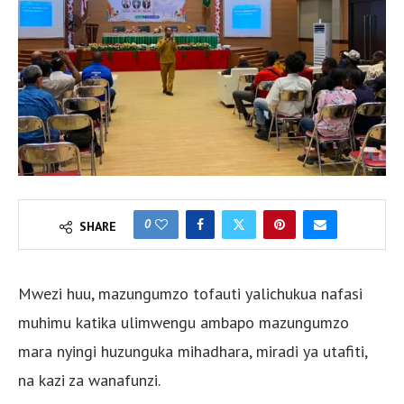
0
SHARE
Mwezi huu, mazungumzo tofauti yalichukua nafasi
muhimu katika ulimwengu ambapo mazungumzo
mara nyingi huzunguka mihadhara, miradi ya utafiti,
na kazi za wanafunzi.