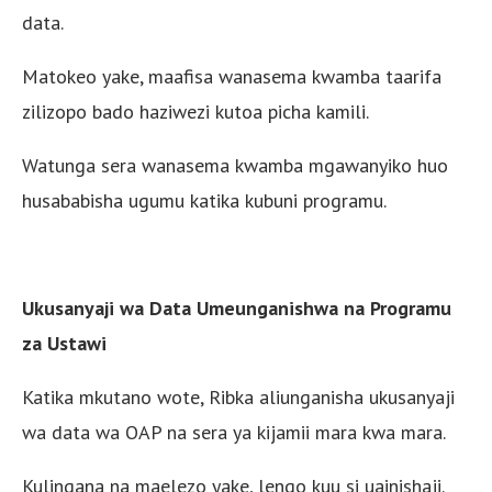
data.
Matokeo yake, maafisa wanasema kwamba taarifa
zilizopo bado haziwezi kutoa picha kamili.
Watunga sera wanasema kwamba mgawanyiko huo
husababisha ugumu katika kubuni programu.
Ukusanyaji wa Data Umeunganishwa na Programu
za Ustawi
Katika mkutano wote, Ribka aliunganisha ukusanyaji
wa data wa OAP na sera ya kijamii mara kwa mara.
Kulingana na maelezo yake, lengo kuu si uainishaji.