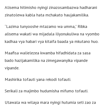
Alisema hitimisho nyingi zinazosambazwa hadharani
zinatolewa kabla hata mchakato haujakamilika.
“Lazima tunyooshe mtazamo wa umma,” Ribka
alisema wakati wa mijadala iliyonukuliwa na vyombo
kadhaa vya habari vya kitaifa baada ya mkutano huo.
Maafisa walielezea kwamba hifadhidata za sasa
bado hazijakamilika na zimegawanyika vipande
vipande.
Mashirika tofauti yana rekodi tofauti.
Serikali za majimbo hudumisha mifumo tofauti.
Utawala wa wilaya mara nyingi hutumia seti zao za