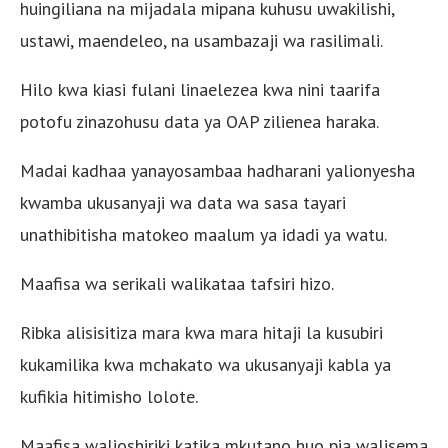
huingiliana na mijadala mipana kuhusu uwakilishi,
ustawi, maendeleo, na usambazaji wa rasilimali.
Hilo kwa kiasi fulani linaelezea kwa nini taarifa
potofu zinazohusu data ya OAP zilienea haraka.
Madai kadhaa yanayosambaa hadharani yalionyesha
kwamba ukusanyaji wa data wa sasa tayari
unathibitisha matokeo maalum ya idadi ya watu.
Maafisa wa serikali walikataa tafsiri hizo.
Ribka alisisitiza mara kwa mara hitaji la kusubiri
kukamilika kwa mchakato wa ukusanyaji kabla ya
kufikia hitimisho lolote.
Maafisa walioshiriki katika mkutano huo pia walisema