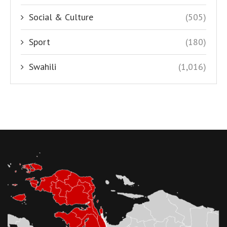
Social & Culture
(505)
Sport
(180)
Swahili
(1,016)