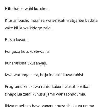
Hilo halikuwahi kutokea.
Kile ambacho maafisa wa serikali walijaribu badala
yake kilikuwa kidogo zaidi.
Eleza kusudi.
Punguza kutokuelewana.
Kuharakisha ukusanyaji.
Kwa watunga sera, hoja inabaki kuwa rahisi.
Programu zinakuwa rahisi kubuni wakati serikali
zinapojua zaidi kuhusu jamii wanazohudumia.
Ikiwa maelezo hayo yanapunguza shaka ya umma