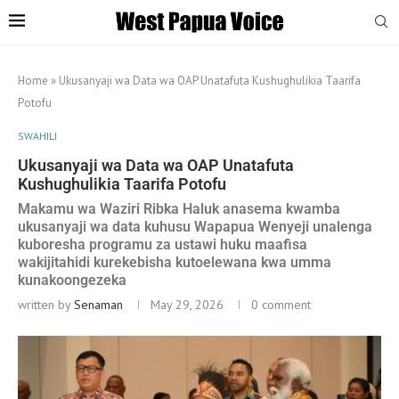
Home
»
Ukusanyaji wa Data wa OAP Unatafuta Kushughulikia Taarifa
Potofu
SWAHILI
Ukusanyaji wa Data wa OAP Unatafuta
Kushughulikia Taarifa Potofu
Makamu wa Waziri Ribka Haluk anasema kwamba
ukusanyaji wa data kuhusu Wapapua Wenyeji unalenga
kuboresha programu za ustawi huku maafisa
wakijitahidi kurekebisha kutoelewana kwa umma
kunakoongezeka
written by
Senaman
May 29, 2026
0 comment