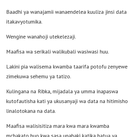
Baadhi ya wanajamii wanaendelea kuuliza jinsi data
itakavyotumika.
Wengine wanahoji utekelezaji.
Maafisa wa serikali walikubali wasiwasi huu.
Lakini pia walisema kwamba taarifa potofu zenyewe
zimekuwa sehemu ya tatizo.
Kulingana na Ribka, mijadala ya umma inapaswa
kutofautisha kati ya ukusanyaji wa data na hitimisho
linalotokana na data.
Maafisa walisisitiza mara kwa mara kwamba
mchakato huo kwa sasa unabaki katika hatua ya