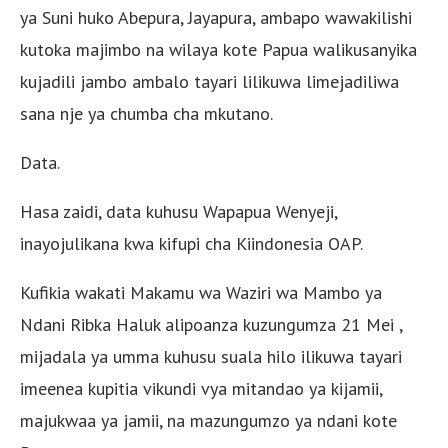
ya Suni huko Abepura, Jayapura, ambapo wawakilishi
kutoka majimbo na wilaya kote Papua walikusanyika
kujadili jambo ambalo tayari lilikuwa limejadiliwa
sana nje ya chumba cha mkutano.
Data.
Hasa zaidi, data kuhusu Wapapua Wenyeji,
inayojulikana kwa kifupi cha Kiindonesia OAP.
Kufikia wakati Makamu wa Waziri wa Mambo ya
Ndani Ribka Haluk alipoanza kuzungumza 21 Mei ,
mijadala ya umma kuhusu suala hilo ilikuwa tayari
imeenea kupitia vikundi vya mitandao ya kijamii,
majukwaa ya jamii, na mazungumzo ya ndani kote