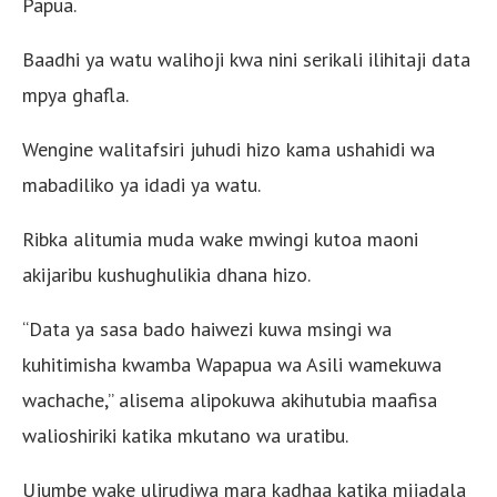
Papua.
Baadhi ya watu walihoji kwa nini serikali ilihitaji data
mpya ghafla.
Wengine walitafsiri juhudi hizo kama ushahidi wa
mabadiliko ya idadi ya watu.
Ribka alitumia muda wake mwingi kutoa maoni
akijaribu kushughulikia dhana hizo.
“Data ya sasa bado haiwezi kuwa msingi wa
kuhitimisha kwamba Wapapua wa Asili wamekuwa
wachache,” alisema alipokuwa akihutubia maafisa
walioshiriki katika mkutano wa uratibu.
Ujumbe wake ulirudiwa mara kadhaa katika mijadala