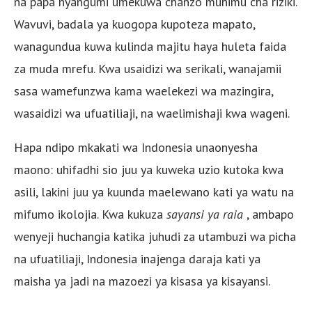
na papa nyangumi umekuwa chanzo muhimu cha riziki.
Wavuvi, badala ya kuogopa kupoteza mapato,
wanagundua kuwa kulinda majitu haya huleta faida
za muda mrefu. Kwa usaidizi wa serikali, wanajamii
sasa wamefunzwa kama waelekezi wa mazingira,
wasaidizi wa ufuatiliaji, na waelimishaji kwa wageni.
Hapa ndipo mkakati wa Indonesia unaonyesha
maono: uhifadhi sio juu ya kuweka uzio kutoka kwa
asili, lakini juu ya kuunda maelewano kati ya watu na
mifumo ikolojia. Kwa kukuza
sayansi ya raia
, ambapo
wenyeji huchangia katika juhudi za utambuzi wa picha
na ufuatiliaji, Indonesia inajenga daraja kati ya
maisha ya jadi na mazoezi ya kisasa ya kisayansi.