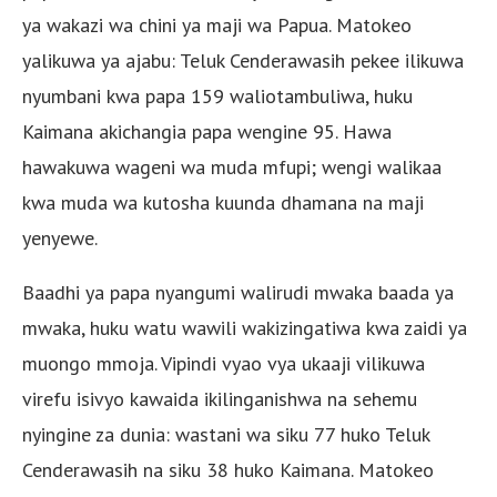
ya wakazi wa chini ya maji wa Papua. Matokeo
yalikuwa ya ajabu: Teluk Cenderawasih pekee ilikuwa
nyumbani kwa papa 159 waliotambuliwa, huku
Kaimana akichangia papa wengine 95. Hawa
hawakuwa wageni wa muda mfupi; wengi walikaa
kwa muda wa kutosha kuunda dhamana na maji
yenyewe.
Baadhi ya papa nyangumi walirudi mwaka baada ya
mwaka, huku watu wawili wakizingatiwa kwa zaidi ya
muongo mmoja. Vipindi vyao vya ukaaji vilikuwa
virefu isivyo kawaida ikilinganishwa na sehemu
nyingine za dunia: wastani wa siku 77 huko Teluk
Cenderawasih na siku 38 huko Kaimana. Matokeo