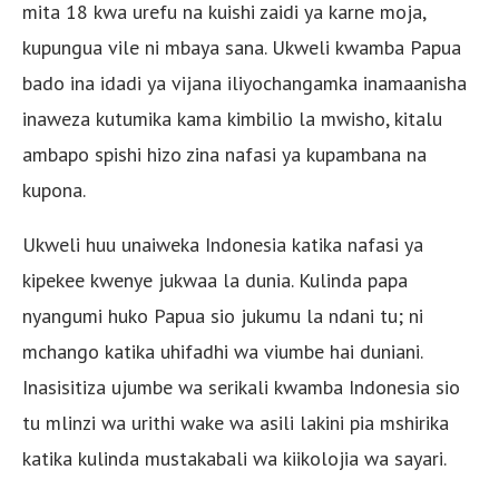
mita 18 kwa urefu na kuishi zaidi ya karne moja,
kupungua vile ni mbaya sana. Ukweli kwamba Papua
bado ina idadi ya vijana iliyochangamka inamaanisha
inaweza kutumika kama kimbilio la mwisho, kitalu
ambapo spishi hizo zina nafasi ya kupambana na
kupona.
Ukweli huu unaiweka Indonesia katika nafasi ya
kipekee kwenye jukwaa la dunia. Kulinda papa
nyangumi huko Papua sio jukumu la ndani tu; ni
mchango katika uhifadhi wa viumbe hai duniani.
Inasisitiza ujumbe wa serikali kwamba Indonesia sio
tu mlinzi wa urithi wake wa asili lakini pia mshirika
katika kulinda mustakabali wa kiikolojia wa sayari.