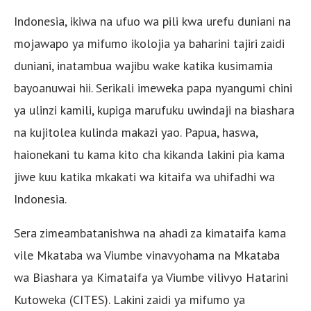
Indonesia, ikiwa na ufuo wa pili kwa urefu duniani na
mojawapo ya mifumo ikolojia ya baharini tajiri zaidi
duniani, inatambua wajibu wake katika kusimamia
bayoanuwai hii. Serikali imeweka papa nyangumi chini
ya ulinzi kamili, kupiga marufuku uwindaji na biashara
na kujitolea kulinda makazi yao. Papua, haswa,
haionekani tu kama kito cha kikanda lakini pia kama
jiwe kuu katika mkakati wa kitaifa wa uhifadhi wa
Indonesia.
Sera zimeambatanishwa na ahadi za kimataifa kama
vile Mkataba wa Viumbe vinavyohama na Mkataba
wa Biashara ya Kimataifa ya Viumbe vilivyo Hatarini
Kutoweka (CITES). Lakini zaidi ya mifumo ya