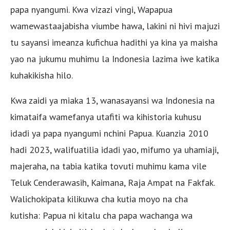
papa nyangumi. Kwa vizazi vingi, Wapapua
wamewastaajabisha viumbe hawa, lakini ni hivi majuzi
tu sayansi imeanza kufichua hadithi ya kina ya maisha
yao na jukumu muhimu la Indonesia lazima iwe katika
kuhakikisha hilo.
Kwa zaidi ya miaka 13, wanasayansi wa Indonesia na
kimataifa wamefanya utafiti wa kihistoria kuhusu
idadi ya papa nyangumi nchini Papua. Kuanzia 2010
hadi 2023, walifuatilia idadi yao, mifumo ya uhamiaji,
majeraha, na tabia katika tovuti muhimu kama vile
Teluk Cenderawasih, Kaimana, Raja Ampat na Fakfak.
Walichokipata kilikuwa cha kutia moyo na cha
kutisha: Papua ni kitalu cha papa wachanga wa