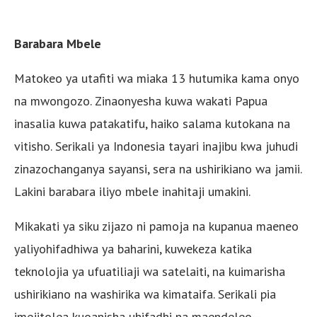
Barabara Mbele
Matokeo ya utafiti wa miaka 13 hutumika kama onyo
na mwongozo. Zinaonyesha kuwa wakati Papua
inasalia kuwa patakatifu, haiko salama kutokana na
vitisho. Serikali ya Indonesia tayari inajibu kwa juhudi
zinazochanganya sayansi, sera na ushirikiano wa jamii.
Lakini barabara iliyo mbele inahitaji umakini.
Mikakati ya siku zijazo ni pamoja na kupanua maeneo
yaliyohifadhiwa ya baharini, kuwekeza katika
teknolojia ya ufuatiliaji wa satelaiti, na kuimarisha
ushirikiano na washirika wa kimataifa. Serikali pia
imejitolea kuoanisha uhifadhi na maendeleo—