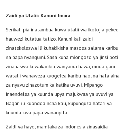
Zaidi ya Utalii: Kanuni Imara
Serikali pia inatambua kuwa utalii wa ikolojia pekee
hauwezi kutatua tatizo. Kanuni kali zaidi
zinatekelezwa ili kuhakikisha mazoea salama karibu
na papa nyangumi. Sasa kuna miongozo ya jinsi boti
zinapaswa kuwakaribia wanyama hawa, muda gani
watalii wanaweza kuogelea karibu nao, na hata aina
za nyavu zinazotumika katika uvuvi. Mipango
inaendelea ya kuunda upya majukwaa ya uvuvi ya
Bagan ili kuondoa ncha kali, kupunguza hatari ya
kuumia kwa papa wanaopita.
Zaidi ya hayo, mamlaka za Indonesia zinasaidia