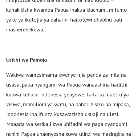
kuhakikisha kwamba Papua inakua kiuchumi, mifumo
yake ya ikolojia ya baharini haitolewi dhabihu bali
inasherehekewa.
Urithi wa Pamoja
Wakiwa wamesimama kwenye njia panda za mila na
usasa, papa nyangumi wa Papua wanaashiria hadithi
kubwa kuhusu Indonesia yenyewe. Taifa la maelfu ya
visiwa, mamilioni ya watu, na bahari zisizo na mipaka,
Indonesia inajifunza kusawazisha ukuaji na ulezi.
Msaada wa serikali kwa uhifadhi wa papa nyangumi
nchini Papua unaonyesha kuwa ulinzi wa mazingira na