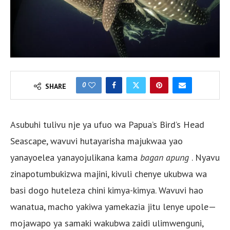
0
SHARE
Asubuhi tulivu nje ya ufuo wa Papua’s Bird’s Head
Seascape, wavuvi hutayarisha majukwaa yao
yanayoelea yanayojulikana kama
bagan apung
. Nyavu
zinapotumbukizwa majini, kivuli chenye ukubwa wa
basi dogo huteleza chini kimya-kimya. Wavuvi hao
wanatua, macho yakiwa yamekazia jitu lenye upole—
mojawapo ya samaki wakubwa zaidi ulimwenguni,