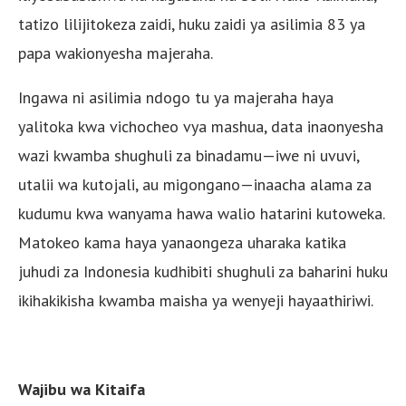
tatizo lilijitokeza zaidi, huku zaidi ya asilimia 83 ya
papa wakionyesha majeraha.
Ingawa ni asilimia ndogo tu ya majeraha haya
yalitoka kwa vichocheo vya mashua, data inaonyesha
wazi kwamba shughuli za binadamu—iwe ni uvuvi,
utalii wa kutojali, au migongano—inaacha alama za
kudumu kwa wanyama hawa walio hatarini kutoweka.
Matokeo kama haya yanaongeza uharaka katika
juhudi za Indonesia kudhibiti shughuli za baharini huku
ikihakikisha kwamba maisha ya wenyeji hayaathiriwi.
Wajibu wa Kitaifa