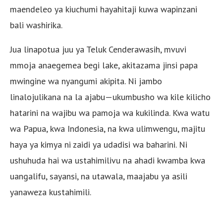
maendeleo ya kiuchumi hayahitaji kuwa wapinzani
bali washirika.
Jua linapotua juu ya Teluk Cenderawasih, mvuvi
mmoja anaegemea begi lake, akitazama jinsi papa
mwingine wa nyangumi akipita. Ni jambo
linalojulikana na la ajabu—ukumbusho wa kile kilicho
hatarini na wajibu wa pamoja wa kukilinda. Kwa watu
wa Papua, kwa Indonesia, na kwa ulimwengu, majitu
haya ya kimya ni zaidi ya udadisi wa baharini. Ni
ushuhuda hai wa ustahimilivu na ahadi kwamba kwa
uangalifu, sayansi, na utawala, maajabu ya asili
yanaweza kustahimili.