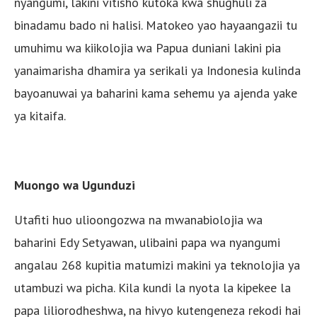
nyangumi, lakini vitisho kutoka kwa shughuli za
binadamu bado ni halisi. Matokeo yao hayaangazii tu
umuhimu wa kiikolojia wa Papua duniani lakini pia
yanaimarisha dhamira ya serikali ya Indonesia kulinda
bayoanuwai ya baharini kama sehemu ya ajenda yake
ya kitaifa.
Muongo wa Ugunduzi
Utafiti huo ulioongozwa na mwanabiolojia wa
baharini Edy Setyawan, ulibaini papa wa nyangumi
angalau 268 kupitia matumizi makini ya teknolojia ya
utambuzi wa picha. Kila kundi la nyota la kipekee la
papa liliorodheshwa, na hivyo kutengeneza rekodi hai