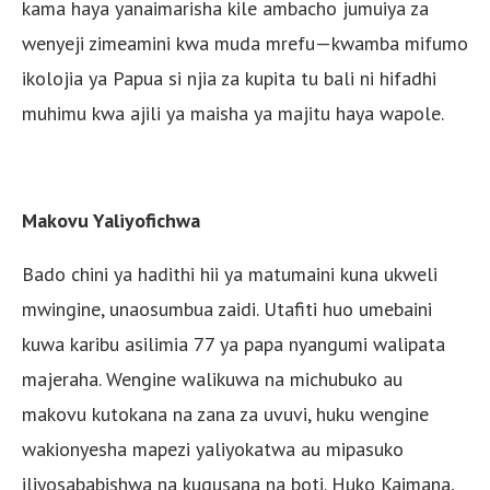
kama haya yanaimarisha kile ambacho jumuiya za
wenyeji zimeamini kwa muda mrefu—kwamba mifumo
ikolojia ya Papua si njia za kupita tu bali ni hifadhi
muhimu kwa ajili ya maisha ya majitu haya wapole.
Makovu Yaliyofichwa
Bado chini ya hadithi hii ya matumaini kuna ukweli
mwingine, unaosumbua zaidi. Utafiti huo umebaini
kuwa karibu asilimia 77 ya papa nyangumi walipata
majeraha. Wengine walikuwa na michubuko au
makovu kutokana na zana za uvuvi, huku wengine
wakionyesha mapezi yaliyokatwa au mipasuko
iliyosababishwa na kugusana na boti. Huko Kaimana,