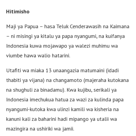
Hitimisho
Maji ya Papua – hasa Teluk Cenderawasih na Kaimana
– ni misingi ya kitalu ya papa nyangumi, na kuifanya
Indonesia kuwa mojawapo ya walezi muhimu wa
viumbe hawa walio hatarini.
Utafiti wa miaka 13 unaangazia matumaini (idadi
thabiti ya vijana) na changamoto (majeraha kutokana
na shughuli za binadamu). Kwa kujibu, serikali ya
Indonesia imechukua hatua za wazi za kulinda papa
nyangumi-kutoka kwa ulinzi kamili wa kisheria na
kanuni kali za baharini hadi mipango ya utalii wa
mazingira na ushiriki wa jamii.