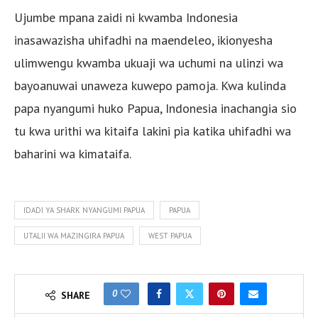
Ujumbe mpana zaidi ni kwamba Indonesia
inasawazisha uhifadhi na maendeleo, ikionyesha
ulimwengu kwamba ukuaji wa uchumi na ulinzi wa
bayoanuwai unaweza kuwepo pamoja. Kwa kulinda
papa nyangumi huko Papua, Indonesia inachangia sio
tu kwa urithi wa kitaifa lakini pia katika uhifadhi wa
baharini wa kimataifa.
IDADI YA SHARK NYANGUMI PAPUA
PAPUA
UTALII WA MAZINGIRA PAPUA
WEST PAPUA
0
SHARE