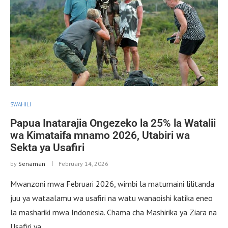
SWAHILI
Papua Inatarajia Ongezeko la 25% la Watalii
wa Kimataifa mnamo 2026, Utabiri wa
Sekta ya Usafiri
by
Senaman
February 14, 2026
Mwanzoni mwa Februari 2026, wimbi la matumaini lilitanda
juu ya wataalamu wa usafiri na watu wanaoishi katika eneo
la mashariki mwa Indonesia. Chama cha Mashirika ya Ziara na
Usafiri ya …