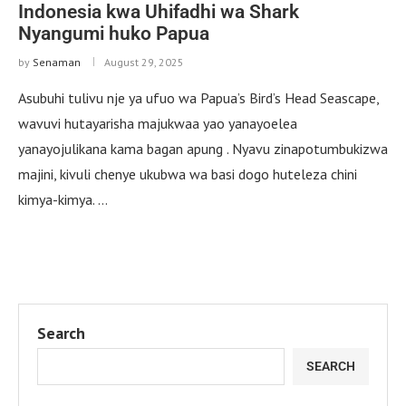
Indonesia kwa Uhifadhi wa Shark
Nyangumi huko Papua
by
Senaman
August 29, 2025
Asubuhi tulivu nje ya ufuo wa Papua’s Bird’s Head Seascape,
wavuvi hutayarisha majukwaa yao yanayoelea
yanayojulikana kama bagan apung . Nyavu zinapotumbukizwa
majini, kivuli chenye ukubwa wa basi dogo huteleza chini
kimya-kimya. …
Search
SEARCH