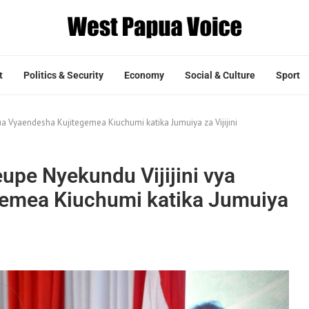
t
Politics & Security
Economy
Social & Culture
Sport
ua Vyaendesha Kujitegemea Kiuchumi katika Jumuiya za Vijijini
upe Nyekundu Vijijini vya
emea Kiuchumi katika Jumuiya