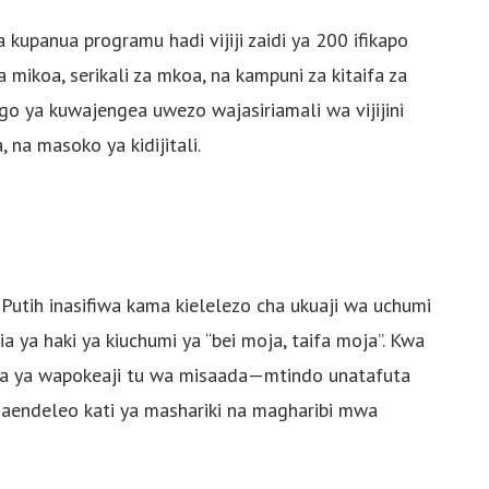
kupanua programu hadi vijiji zaidi ya 200 ifikapo
ikoa, serikali za mkoa, na kampuni za kitaifa za
go ya kuwajengea uwezo wajasiriamali wa vijijini
 na masoko ya kidijitali.
Putih inasifiwa kama kielelezo cha ukuaji wa uchumi
 ya haki ya kiuchumi ya “bei moja, taifa moja”. Kwa
ala ya wapokeaji tu wa misaada—mtindo unatafuta
maendeleo kati ya mashariki na magharibi mwa