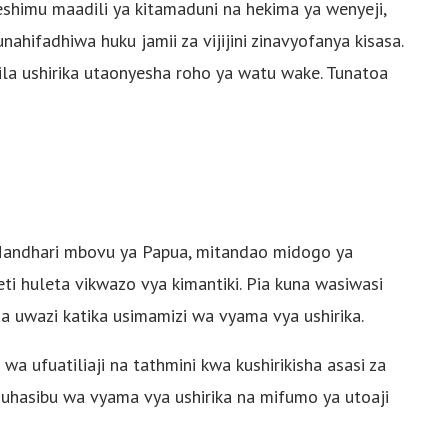
aheshimu maadili ya kitamaduni na hekima ya wenyeji,
ifadhiwa huku jamii za vijijini zinavyofanya kisasa.
la ushirika utaonyesha roho ya watu wake. Tunatoa
 Mandhari mbovu ya Papua, mitandao midogo ya
ti huleta vikwazo vya kimantiki. Pia kuna wasiwasi
a uwazi katika usimamizi wa vyama vya ushirika.
 wa ufuatiliaji na tathmini kwa kushirikisha asasi za
za uhasibu wa vyama vya ushirika na mifumo ya utoaji