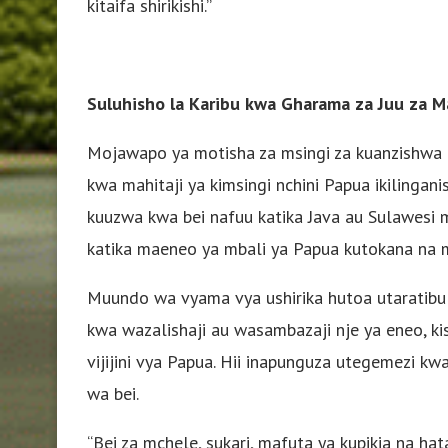
kitaifa shirikishi.”
Suluhisho la Karibu kwa Gharama za Juu za M
Mojawapo ya motisha za msingi za kuanzishwa k
kwa mahitaji ya kimsingi nchini Papua ikilinga
kuuzwa kwa bei nafuu katika Java au Sulawesi 
katika maeneo ya mbali ya Papua kutokana na ma
Muundo wa vyama vya ushirika hutoa utaratib
kwa wazalishaji au wasambazaji nje ya eneo, kis
vijijini vya Papua. Hii inapunguza utegemezi kw
wa bei.
“Bei za mchele, sukari, mafuta ya kupikia na h