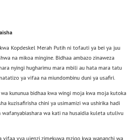
aisha
wa Kopdeskel Merah Putih ni tofauti ya bei ya juu
nishwa na mikoa mingine. Bidhaa ambazo zinaweza
mara nyingi hugharimu mara mbili au hata mara tatu
tatizo ya vifaa na miundombinu duni ya usafiri.
u wa kununua bidhaa kwa wingi moja kwa moja kutoka
ha kuzisafirisha chini ya usimamizi wa ushirika hadi
a wafanyabiashara wa kati na husaidia kuleta utulivu
ata vifaa vya ujenzi zimekuwa mzigo kwa wananchi wa