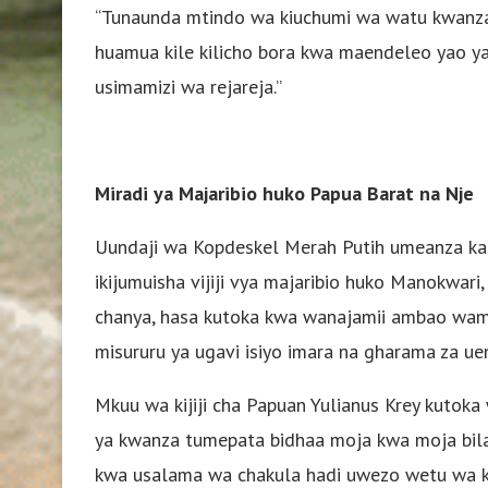
“Tunaunda mtindo wa kiuchumi wa watu kwanza,”
huamua kile kilicho bora kwa maendeleo yao ya
usimamizi wa rejareja.”
Miradi ya Majaribio huko Papua Barat na Nje
Uundaji wa Kopdeskel Merah Putih umeanza kati
ikijumuisha vijiji vya majaribio huko Manokwa
chanya, hasa kutoka kwa wanajamii ambao wame
misururu ya ugavi isiyo imara na gharama za uen
Mkuu wa kijiji cha Papuan Yulianus Krey kutoka w
ya kwanza tumepata bidhaa moja kwa moja bila ku
kwa usalama wa chakula hadi uwezo wetu wa ku