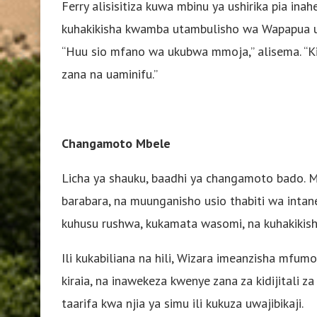
Ferry alisisitiza kuwa mbinu ya ushirika pia in
kuhakikisha kwamba utambulisho wa Wapapua unah
“Huu sio mfano wa ukubwa mmoja,” alisema. “Ki
zana na uaminifu.”
Changamoto Mbele
Licha ya shauku, baadhi ya changamoto bado.
barabara, na muunganisho usio thabiti wa intane
kuhusu rushwa, kukamata wasomi, na kuhakikish
Ili kukabiliana na hili, Wizara imeanzisha mfumo
kiraia, na inawekeza kwenye zana za kidijitali 
taarifa kwa njia ya simu ili kukuza uwajibikaji.