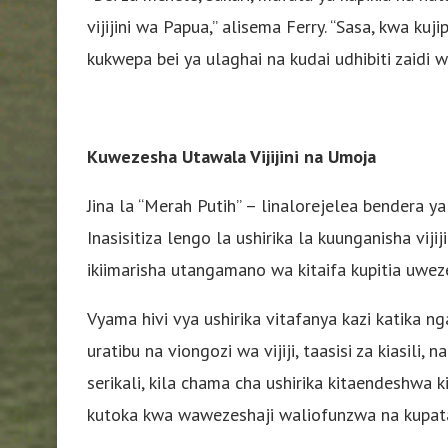
vijijini wa Papua,” alisema Ferry. “Sasa, kwa k
kukwepa bei ya ulaghai na kudai udhibiti zaidi
Kuwezesha Utawala Vijijini na Umoja
Jina la “Merah Putih” – linalorejelea bendera ya
Inasisitiza lengo la ushirika la kuunganisha vij
ikiimarisha utangamano wa kitaifa kupitia uwez
Vyama hivi vya ushirika vitafanya kazi katika 
uratibu na viongozi wa vijiji, taasisi za kiasili
serikali, kila chama cha ushirika kitaendeshwa
kutoka kwa wawezeshaji waliofunzwa na kupata 