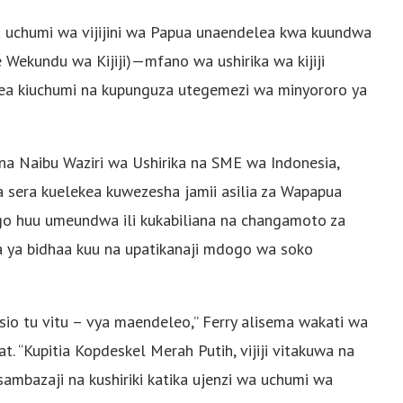
a uchumi wa vijijini wa Papua unaendelea kwa kuundwa
Wekundu wa Kijiji)—mfano wa ushirika wa kijiji
gemea kiuchumi na kupunguza utegemezi wa minyororo ya
 na Naibu Waziri wa Ushirika na SME wa Indonesia,
a sera kuelekea kuwezesha jamii asilia za Wapapua
go huu umeundwa ili kukabiliana na changamoto za
 ya bidhaa kuu na upatikanaji mdogo wa soko
o tu vitu – vya maendeleo,” Ferry alisema wakati wa
 “Kupitia Kopdeskel Merah Putih, vijiji vitakuwa na
mbazaji na kushiriki katika ujenzi wa uchumi wa