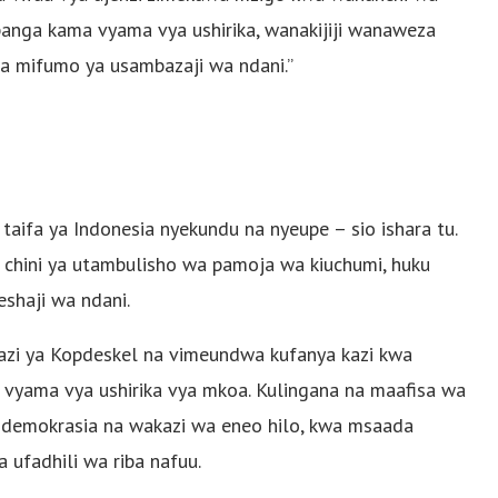
ujipanga kama vyama vya ushirika, wanakijiji wanaweza
 wa mifumo ya usambazaji wa ndani.”
 taifa ya Indonesia nyekundu na nyeupe – sio ishara tu.
iji chini ya utambulisho wa pamoja wa kiuchumi, huku
eshaji wa ndani.
ngazi ya Kopdeskel na vimeundwa kufanya kazi kwa
, na vyama vya ushirika vya mkoa. Kulingana na maafisa wa
 kidemokrasia na wakazi wa eneo hilo, kwa msaada
ufadhili wa riba nafuu.