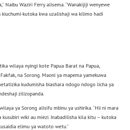
 Naibu Waziri Ferry alisema. “Wanakijiji wenyewe
 kiuchumi-kutoka kwa uzalishaji wa kilimo hadi
ka wilaya nyingi kote Papua Barat na Papua,
ri, Fakfak, na Sorong. Maoni ya mapema yamekuwa
tatizika kudumisha biashara ndogo ndogo licha ya
deshaji zilizopanda.
ilaya ya Sorong alisifu mbinu ya ushirika. “Hii ni mara
subiri wiki au miezi. Inabadilisha kila kitu – kutoka
saidia elimu ya watoto wetu.”