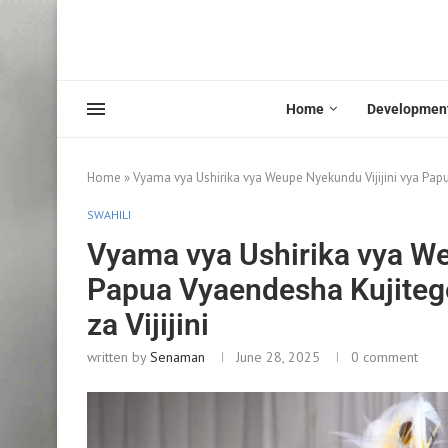
Home
Developmen
Home
»
Vyama vya Ushirika vya Weupe Nyekundu Vijijini vya Pap
SWAHILI
Vyama vya Ushirika vya We
Papua Vyaendesha Kujiteg
za Vijijini
written by
Senaman
June 28, 2025
0 comment