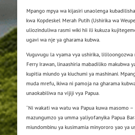
Mpango mpya wa kijasiri unaolenga kubadilish
kwa Kopdeskel Merah Putih (Ushirika wa Weupe 
uliozinduliwa rasmi wiki hii ili kukuza kujite
ugavi wa nje ya gharama kubwa.
Vuguvugu la vyama vya ushirika, lililoongozwa
Ferry Irawan, linaashiria mabadiliko makubwa y
kupitia miundo ya kiuchumi ya mashinani. Mpan
muda mrefu, ikiwa ni pamoja na gharama kubwa
unaokabiliwa na vijiji vya Papua.
“Ni wakati wa watu wa Papua kuwa masomo – si
mazungumzo ya umma yaliyofanyika Papua Barat.
miundombinu ya kusimamia minyororo yao ya usa