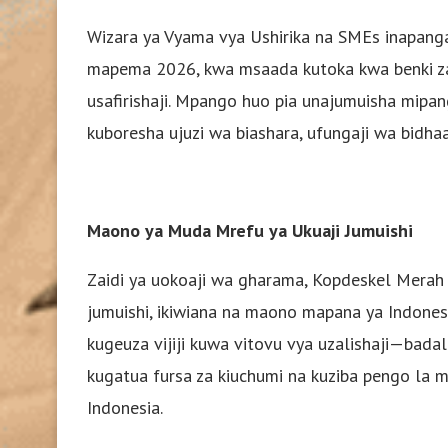
Wizara ya Vyama vya Ushirika na SMEs inapanga 
mapema 2026, kwa msaada kutoka kwa benki za m
usafirishaji. Mpango huo pia unajumuisha mipan
kuboresha ujuzi wa biashara, ufungaji wa bidhaa,
Maono ya Muda Mrefu ya Ukuaji Jumuishi
Zaidi ya uokoaji wa gharama, Kopdeskel Merah 
jumuishi, ikiwiana na maono mapana ya Indonesia
kugeuza vijiji kuwa vitovu vya uzalishaji—bad
kugatua fursa za kiuchumi na kuziba pengo la 
Indonesia.