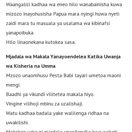
Waangalizi kadhaa wa eneo hilo wanabainisha kuwa
mizozo inayohusisha Papua mara nyingi huwa nyeti
zaidi mara tu masuala ya usalama wa kibinafsi
yanapoibuka.
Hilo linaonekana kutokea sasa.
Mjadala wa Makala Yanayoendelea Katika Uwanja
wa Kisheria na Umma
Mzozo unaomhusu Pesta Babi tayari umetoa maoni
mengi.
Baadhi ya vikundi vilitetea makala hiyo.
Vingine vilihoji mbinu za uzalishaji.
Watu kadhaa badala yake walilenga ridhaa na
uwakilishi.
Matokeo yake ni mjadala unaofanyika kwa wakati