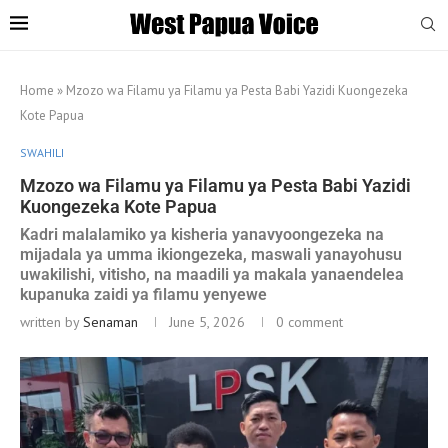
Home
»
Mzozo wa Filamu ya Filamu ya Pesta Babi Yazidi Kuongezeka
Kote Papua
SWAHILI
Mzozo wa Filamu ya Filamu ya Pesta Babi Yazidi
Kuongezeka Kote Papua
Kadri malalamiko ya kisheria yanavyoongezeka na
mijadala ya umma ikiongezeka, maswali yanayohusu
uwakilishi, vitisho, na maadili ya makala yanaendelea
kupanuka zaidi ya filamu yenyewe
written by
Senaman
June 5, 2026
0 comment