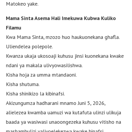
Matokeo yake.
Mama Sinta Asema Hali Imekuwa Kubwa Kuliko
Filamu
Kwa Mama Sinta, mzozo huo haukuonekana ghafla.
Uliendelea polepole.
Kwanza ukaja ukosoaji kuhusu jinsi kuonekana kwake
ndani ya makala ulivyowasilishwa.
Kisha hoja za umma mtandaoni.
Kisha shutuma.
Kisha shinikizo la kibinafsi.
Akizungumza hadharani mnamo Juni 5, 2026,
alielezea kwamba uamuzi wa kutafuta ulinzi ulikuja
baada ya wasiwasi unaoongezeka kuhusu vitisho na
mashambulizi yaliyoelekezwa kwake binafsi.