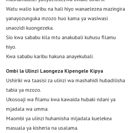
Watu walio karibu na hali hiyo wanaelezea mazingira
yanayozunguka mzozo huo kama ya wasiwasi
unaozidi kuongezeka.
Sio kwa sababu kila mtu anakubali kuhusu filamu
hiyo.
Kwa sababu karibu hakuna anayekubali.
Ombi la Ulinzi Laongeza Kipengele Kipya
Ushiriki wa taasisi za ulinzi wa mashahidi hubadilisha
tabia ya mzozo.
Ukosoaji wa filamu kwa kawaida hubaki ndani ya
mjadala wa umma.
Maombi ya ulinzi huhamisha mijadala kuelekea
masuala ya kisheria na usalama.