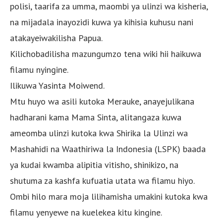
polisi, taarifa za umma, maombi ya ulinzi wa kisheria,
na mijadala inayozidi kuwa ya kihisia kuhusu nani
atakayeiwakilisha Papua.
Kilichobadilisha mazungumzo tena wiki hii haikuwa
filamu nyingine.
Ilikuwa Yasinta Moiwend.
Mtu huyo wa asili kutoka Merauke, anayejulikana
hadharani kama Mama Sinta, alitangaza kuwa
ameomba ulinzi kutoka kwa Shirika la Ulinzi wa
Mashahidi na Waathiriwa la Indonesia (LSPK) baada
ya kudai kwamba alipitia vitisho, shinikizo, na
shutuma za kashfa kufuatia utata wa filamu hiyo.
Ombi hilo mara moja lilihamisha umakini kutoka kwa
filamu yenyewe na kuelekea kitu kingine.