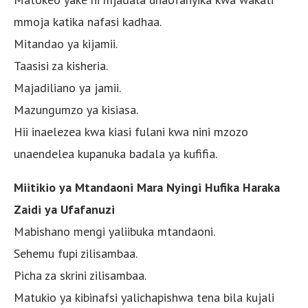
mmoja katika nafasi kadhaa.
Mitandao ya kijamii.
Taasisi za kisheria.
Majadiliano ya jamii.
Mazungumzo ya kisiasa.
Hii inaelezea kwa kiasi fulani kwa nini mzozo
unaendelea kupanuka badala ya kufifia.
Miitikio ya Mtandaoni Mara Nyingi Hufika Haraka
Zaidi ya Ufafanuzi
Mabishano mengi yaliibuka mtandaoni.
Sehemu fupi zilisambaa.
Picha za skrini zilisambaa.
Matukio ya kibinafsi yalichapishwa tena bila kujali