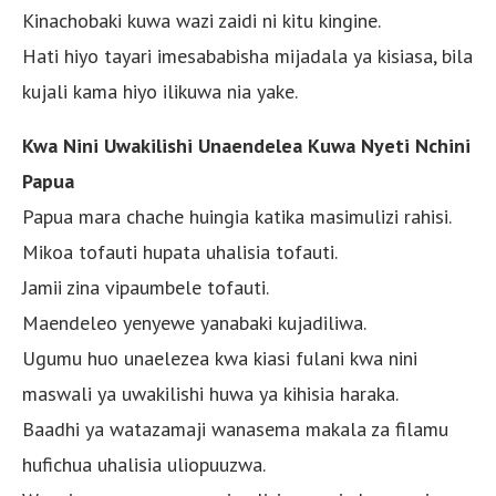
Kinachobaki kuwa wazi zaidi ni kitu kingine.
Hati hiyo tayari imesababisha mijadala ya kisiasa, bila
kujali kama hiyo ilikuwa nia yake.
Kwa Nini Uwakilishi Unaendelea Kuwa Nyeti Nchini
Papua
Papua mara chache huingia katika masimulizi rahisi.
Mikoa tofauti hupata uhalisia tofauti.
Jamii zina vipaumbele tofauti.
Maendeleo yenyewe yanabaki kujadiliwa.
Ugumu huo unaelezea kwa kiasi fulani kwa nini
maswali ya uwakilishi huwa ya kihisia haraka.
Baadhi ya watazamaji wanasema makala za filamu
hufichua uhalisia uliopuuzwa.