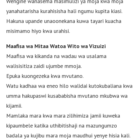
Wengine wanasema masimulizi ya moja kwa moja
yanahatarisha kurahisisha hali ngumu kupita kiasi.
Hakuna upande unaoonekana kuwa tayari kuacha
misimamo hiyo kwa urahisi.
Maafisa wa Mitaa Watoa Wito wa Vizuizi
Maafisa wa kikanda na wadau wa usalama
walisisitiza zaidi ujumbe mmoja.
Epuka kuongezeka kwa mvutano.
Watu kadhaa wa eneo hilo walidai kutokubaliana kwa
umma hakupaswi kusababisha mvutano mkubwa wa
kijamii.
Mamlaka mara kwa mara zilihimiza jamii kuweka
kipaumbele katika uthibitishaji na mazungumzo
badala ya kujibu mara moja maudhui yenye hisia kali.