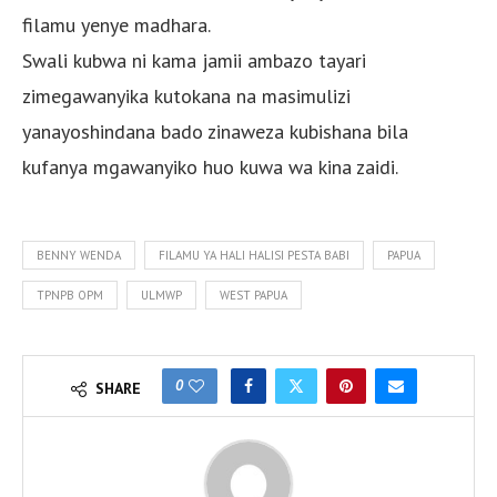
filamu yenye madhara.
Swali kubwa ni kama jamii ambazo tayari
zimegawanyika kutokana na masimulizi
yanayoshindana bado zinaweza kubishana bila
kufanya mgawanyiko huo kuwa wa kina zaidi.
BENNY WENDA
FILAMU YA HALI HALISI PESTA BABI
PAPUA
TPNPB OPM
ULMWP
WEST PAPUA
0
SHARE