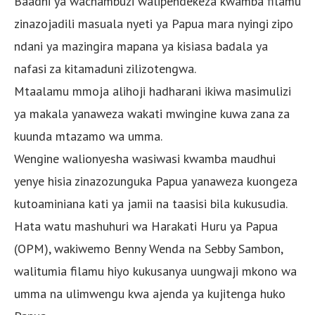
Baadhi ya wachambuzi walipendekeza kwamba filamu
zinazojadili masuala nyeti ya Papua mara nyingi zipo
ndani ya mazingira mapana ya kisiasa badala ya
nafasi za kitamaduni zilizotengwa.
Mtaalamu mmoja alihoji hadharani ikiwa masimulizi
ya makala yanaweza wakati mwingine kuwa zana za
kuunda mtazamo wa umma.
Wengine walionyesha wasiwasi kwamba maudhui
yenye hisia zinazozunguka Papua yanaweza kuongeza
kutoaminiana kati ya jamii na taasisi bila kukusudia.
Hata watu mashuhuri wa Harakati Huru ya Papua
(OPM), wakiwemo Benny Wenda na Sebby Sambon,
walitumia filamu hiyo kukusanya uungwaji mkono wa
umma na ulimwengu kwa ajenda ya kujitenga huko