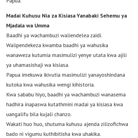
Papua.
Madai Kuhusu Nia za Kisiasa Yanabaki Sehemu ya
Mjadala wa Umma
Baadhi ya wachambuzi waliendelea zaidi.
Walipendekeza kwamba baadhi ya wahusika
wanaweza kutumia masimulizi yenye utata kwa ajili
ya uhamasishaji wa kisiasa.
Papua imekuwa ikivutia masimulizi yanayoshindana
kutoka kwa wahusika wengi kihistoria.
Kwa sababu hiyo, baadhi ya wachambuzi wanasema
hadhira inapaswa kutathmini madai ya kisiasa kwa
uangalifu bila kujali chanzo.
Wakati huo huo, shutuma kuhusu ajenda zilizofichwa
bado ni vigumu kuthibitisha kwa uhakika.