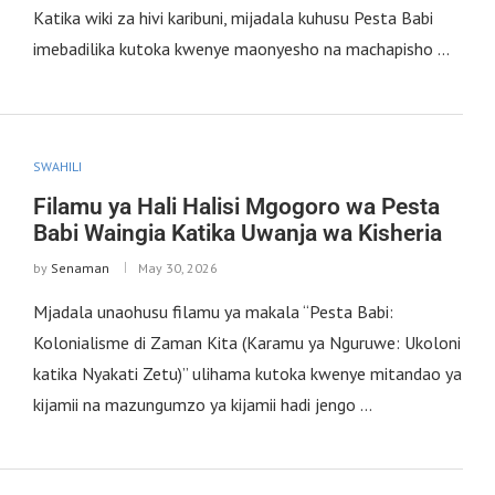
Katika wiki za hivi karibuni, mijadala kuhusu Pesta Babi
imebadilika kutoka kwenye maonyesho na machapisho …
SWAHILI
Filamu ya Hali Halisi Mgogoro wa Pesta
Babi Waingia Katika Uwanja wa Kisheria
by
Senaman
May 30, 2026
Mjadala unaohusu filamu ya makala “Pesta Babi:
Kolonialisme di Zaman Kita (Karamu ya Nguruwe: Ukoloni
katika Nyakati Zetu)” ulihama kutoka kwenye mitandao ya
kijamii na mazungumzo ya kijamii hadi jengo …