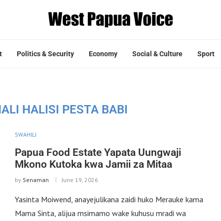
t
Politics & Security
Economy
Social & Culture
Sport
ALI HALISI PESTA BABI
SWAHILI
Papua Food Estate Yapata Uungwaji
Mkono Kutoka kwa Jamii za Mitaa
by
Senaman
June 19, 2026
Yasinta Moiwend, anayejulikana zaidi huko Merauke kama
Mama Sinta, alijua msimamo wake kuhusu mradi wa