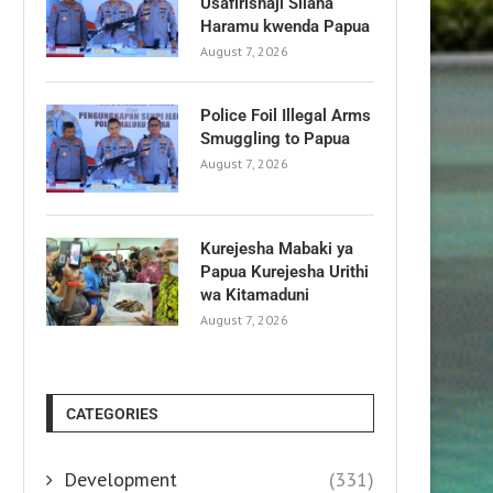
Usafirishaji Silaha
Haramu kwenda Papua
August 7, 2026
Police Foil Illegal Arms
Smuggling to Papua
August 7, 2026
Kurejesha Mabaki ya
Papua Kurejesha Urithi
wa Kitamaduni
August 7, 2026
CATEGORIES
Development
(331)