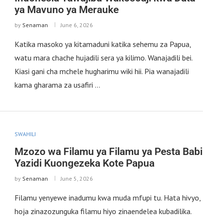
ya Mavuno ya Merauke
by
Senaman
June 6, 2026
Katika masoko ya kitamaduni katika sehemu za Papua,
watu mara chache hujadili sera ya kilimo. Wanajadili bei.
Kiasi gani cha mchele hugharimu wiki hii. Pia wanajadili
kama gharama za usafiri …
SWAHILI
Mzozo wa Filamu ya Filamu ya Pesta Babi
Yazidi Kuongezeka Kote Papua
by
Senaman
June 5, 2026
Filamu yenyewe inadumu kwa muda mfupi tu. Hata hivyo,
hoja zinazozunguka filamu hiyo zinaendelea kubadilika.