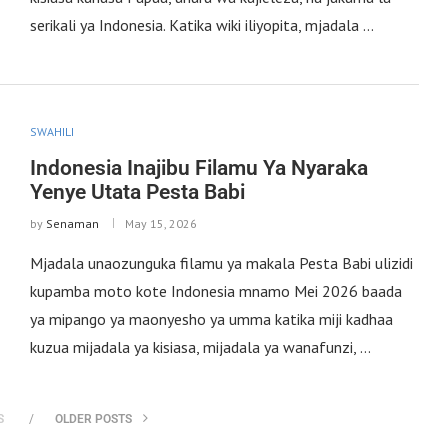
serikali ya Indonesia. Katika wiki iliyopita, mjadala …
SWAHILI
Indonesia Inajibu Filamu Ya Nyaraka
Yenye Utata Pesta Babi
by
Senaman
May 15, 2026
Mjadala unaozunguka filamu ya makala Pesta Babi ulizidi
kupamba moto kote Indonesia mnamo Mei 2026 baada
ya mipango ya maonyesho ya umma katika miji kadhaa
kuzua mijadala ya kisiasa, mijadala ya wanafunzi, …
S
OLDER POSTS