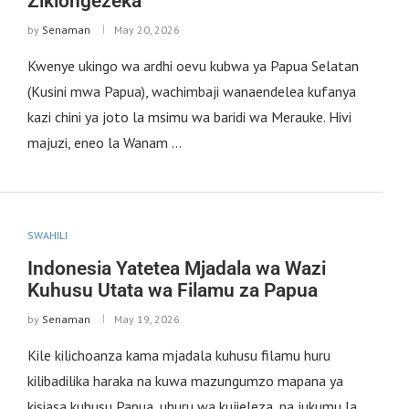
Zikiongezeka
by
Senaman
May 20, 2026
Kwenye ukingo wa ardhi oevu kubwa ya Papua Selatan
(Kusini mwa Papua), wachimbaji wanaendelea kufanya
kazi chini ya joto la msimu wa baridi wa Merauke. Hivi
majuzi, eneo la Wanam …
SWAHILI
Indonesia Yatetea Mjadala wa Wazi
Kuhusu Utata wa Filamu za Papua
by
Senaman
May 19, 2026
Kile kilichoanza kama mjadala kuhusu filamu huru
kilibadilika haraka na kuwa mazungumzo mapana ya
kisiasa kuhusu Papua, uhuru wa kujieleza, na jukumu la