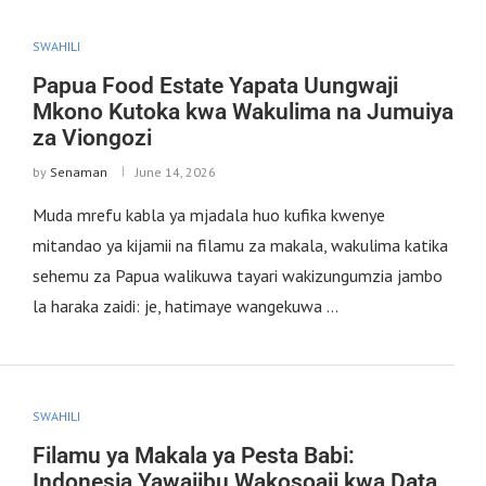
SWAHILI
Papua Food Estate Yapata Uungwaji
Mkono Kutoka kwa Wakulima na Jumuiya
za Viongozi
by
Senaman
June 14, 2026
Muda mrefu kabla ya mjadala huo kufika kwenye
mitandao ya kijamii na filamu za makala, wakulima katika
sehemu za Papua walikuwa tayari wakizungumzia jambo
la haraka zaidi: je, hatimaye wangekuwa …
SWAHILI
Filamu ya Makala ya Pesta Babi:
Indonesia Yawajibu Wakosoaji kwa Data