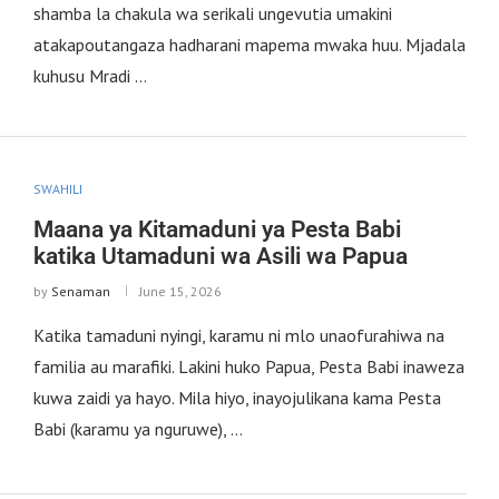
shamba la chakula wa serikali ungevutia umakini
atakapoutangaza hadharani mapema mwaka huu. Mjadala
kuhusu Mradi …
SWAHILI
Maana ya Kitamaduni ya Pesta Babi
katika Utamaduni wa Asili wa Papua
by
Senaman
June 15, 2026
Katika tamaduni nyingi, karamu ni mlo unaofurahiwa na
familia au marafiki. Lakini huko Papua, Pesta Babi inaweza
kuwa zaidi ya hayo. Mila hiyo, inayojulikana kama Pesta
Babi (karamu ya nguruwe), …