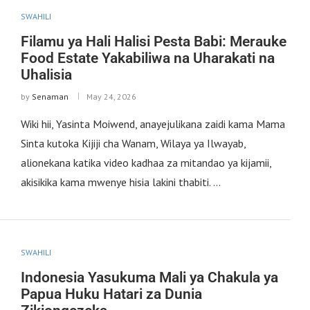
SWAHILI
Filamu ya Hali Halisi Pesta Babi: Merauke
Food Estate Yakabiliwa na Uharakati na
Uhalisia
by
Senaman
May 24, 2026
Wiki hii, Yasinta Moiwend, anayejulikana zaidi kama Mama
Sinta kutoka Kijiji cha Wanam, Wilaya ya Ilwayab,
alionekana katika video kadhaa za mitandao ya kijamii,
akisikika kama mwenye hisia lakini thabiti. …
SWAHILI
Indonesia Yasukuma Mali ya Chakula ya
Papua Huku Hatari za Dunia