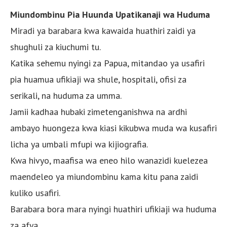
Miundombinu Pia Huunda Upatikanaji wa Huduma
Miradi ya barabara kwa kawaida huathiri zaidi ya
shughuli za kiuchumi tu.
Katika sehemu nyingi za Papua, mitandao ya usafiri
pia huamua ufikiaji wa shule, hospitali, ofisi za
serikali, na huduma za umma.
Jamii kadhaa hubaki zimetenganishwa na ardhi
ambayo huongeza kwa kiasi kikubwa muda wa kusafiri
licha ya umbali mfupi wa kijiografia.
Kwa hivyo, maafisa wa eneo hilo wanazidi kuelezea
maendeleo ya miundombinu kama kitu pana zaidi
kuliko usafiri.
Barabara bora mara nyingi huathiri ufikiaji wa huduma
za afya.