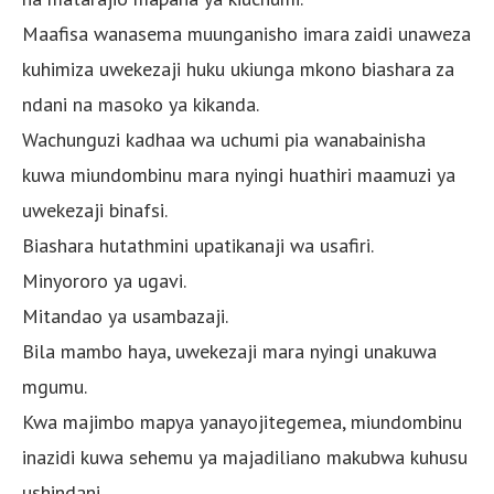
Maafisa wanasema muunganisho imara zaidi unaweza
kuhimiza uwekezaji huku ukiunga mkono biashara za
ndani na masoko ya kikanda.
Wachunguzi kadhaa wa uchumi pia wanabainisha
kuwa miundombinu mara nyingi huathiri maamuzi ya
uwekezaji binafsi.
Biashara hutathmini upatikanaji wa usafiri.
Minyororo ya ugavi.
Mitandao ya usambazaji.
Bila mambo haya, uwekezaji mara nyingi unakuwa
mgumu.
Kwa majimbo mapya yanayojitegemea, miundombinu
inazidi kuwa sehemu ya majadiliano makubwa kuhusu
ushindani.