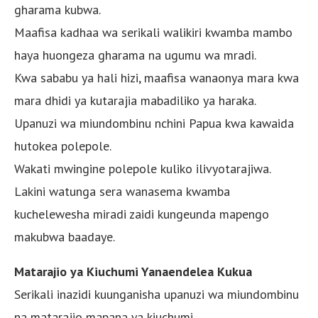
gharama kubwa.
Maafisa kadhaa wa serikali walikiri kwamba mambo
haya huongeza gharama na ugumu wa mradi.
Kwa sababu ya hali hizi, maafisa wanaonya mara kwa
mara dhidi ya kutarajia mabadiliko ya haraka.
Upanuzi wa miundombinu nchini Papua kwa kawaida
hutokea polepole.
Wakati mwingine polepole kuliko ilivyotarajiwa.
Lakini watunga sera wanasema kwamba
kuchelewesha miradi zaidi kungeunda mapengo
makubwa baadaye.
Matarajio ya Kiuchumi Yanaendelea Kukua
Serikali inazidi kuunganisha upanuzi wa miundombinu
na matarajio mapana ya kiuchumi.