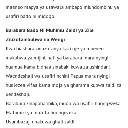
maeneo mapya ya utawala ambapo miundombinu ya
usafiri bado ni midogo.
Barabara Bado Ni Muhimu Zaidi ya Zile
Zilizotambuliwa na Wengi
Kwa biashara zinazofanya kazi nje ya maeneo
makubwa ya mijini, hali ya barabara mara nyingi
huamua kama bidhaa zinabaki kuwa za ushindani.
Waendeshaji wa usafiri nchini Papua mara nyingi
huelezea vifaa kama moja ya gharama kubwa zaidi za
uendeshaji.
Barabara zinapoharibika, muda wa usafiri huongezeka.
Matumizi ya mafuta huongezeka.
Usambazaji unakuwa ghali zaidi.