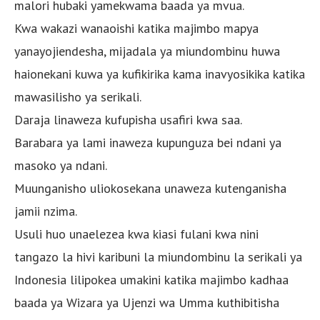
malori hubaki yamekwama baada ya mvua.
Kwa wakazi wanaoishi katika majimbo mapya
yanayojiendesha, mijadala ya miundombinu huwa
haionekani kuwa ya kufikirika kama inavyosikika katika
mawasilisho ya serikali.
Daraja linaweza kufupisha usafiri kwa saa.
Barabara ya lami inaweza kupunguza bei ndani ya
masoko ya ndani.
Muunganisho uliokosekana unaweza kutenganisha
jamii nzima.
Usuli huo unaelezea kwa kiasi fulani kwa nini
tangazo la hivi karibuni la miundombinu la serikali ya
Indonesia lilipokea umakini katika majimbo kadhaa
baada ya Wizara ya Ujenzi wa Umma kuthibitisha