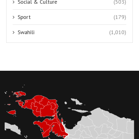
Social & Culture
(503)
Sport
(179)
Swahili
(1,010)