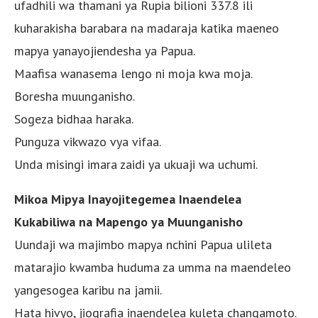
ufadhili wa thamani ya Rupia bilioni 337.8 ili
kuharakisha barabara na madaraja katika maeneo
mapya yanayojiendesha ya Papua.
Maafisa wanasema lengo ni moja kwa moja.
Boresha muunganisho.
Sogeza bidhaa haraka.
Punguza vikwazo vya vifaa.
Unda misingi imara zaidi ya ukuaji wa uchumi.
Mikoa Mipya Inayojitegemea Inaendelea
Kukabiliwa na Mapengo ya Muunganisho
Uundaji wa majimbo mapya nchini Papua ulileta
matarajio kwamba huduma za umma na maendeleo
yangesogea karibu na jamii.
Hata hivyo, jiografia inaendelea kuleta changamoto.