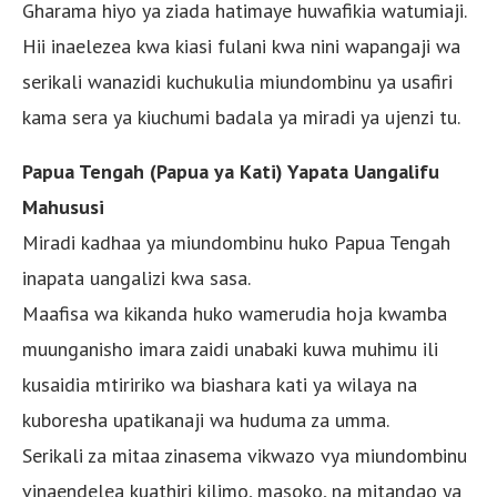
Gharama hiyo ya ziada hatimaye huwafikia watumiaji.
Hii inaelezea kwa kiasi fulani kwa nini wapangaji wa
serikali wanazidi kuchukulia miundombinu ya usafiri
kama sera ya kiuchumi badala ya miradi ya ujenzi tu.
Papua Tengah (Papua ya Kati) Yapata Uangalifu
Mahususi
Miradi kadhaa ya miundombinu huko Papua Tengah
inapata uangalizi kwa sasa.
Maafisa wa kikanda huko wamerudia hoja kwamba
muunganisho imara zaidi unabaki kuwa muhimu ili
kusaidia mtiririko wa biashara kati ya wilaya na
kuboresha upatikanaji wa huduma za umma.
Serikali za mitaa zinasema vikwazo vya miundombinu
vinaendelea kuathiri kilimo, masoko, na mitandao ya