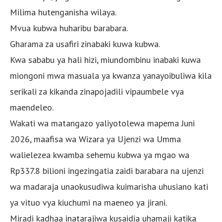
Milima hutenganisha wilaya.
Mvua kubwa huharibu barabara.
Gharama za usafiri zinabaki kuwa kubwa.
Kwa sababu ya hali hizi, miundombinu inabaki kuwa
miongoni mwa masuala ya kwanza yanayoibuliwa kila
serikali za kikanda zinapojadili vipaumbele vya
maendeleo.
Wakati wa matangazo yaliyotolewa mapema Juni
2026, maafisa wa Wizara ya Ujenzi wa Umma
walielezea kwamba sehemu kubwa ya mgao wa
Rp337.8 bilioni ingezingatia zaidi barabara na ujenzi
wa madaraja unaokusudiwa kuimarisha uhusiano kati
ya vituo vya kiuchumi na maeneo ya jirani.
Miradi kadhaa inatarajiwa kusaidia uhamaji katika