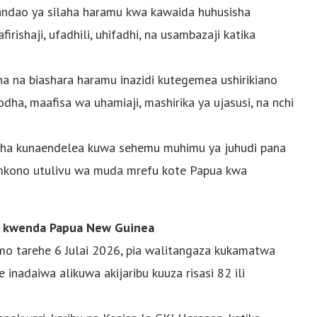
ndao ya silaha haramu kwa kawaida huhusisha
rishaji, ufadhili, uhifadhi, na usambazaji katika
a na biashara haramu inazidi kutegemea ushirikiano
rodha, maafisa wa uhamiaji, mashirika ya ujasusi, na nchi
ilaha kunaendelea kuwa sehemu muhimu ya juhudi pana
mkono utulivu wa muda mrefu kote Papua kwa
ndo kwenda Papua New Guinea
amo tarehe 6 Julai 2026, pia walitangaza kukamatwa
adaiwa alikuwa akijaribu kuuza risasi 82 ​​ili