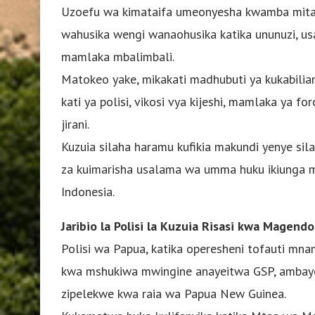
Uzoefu wa kimataifa umeonyesha kwamba mita
wahusika wengi wanaohusika katika ununuzi, usafi
mamlaka mbalimbali.
Matokeo yake, mikakati madhubuti ya kukabilian
kati ya polisi, vikosi vya kijeshi, mamlaka ya fo
jirani.
Kuzuia silaha haramu kufikia makundi yenye s
za kuimarisha usalama wa umma huku ikiunga 
Indonesia.
Jaribio la Polisi la Kuzuia Risasi kwa Mage
Polisi wa Papua, katika operesheni tofauti mn
kwa mshukiwa mwingine anayeitwa GSP, ambaye in
zipelekwe kwa raia wa Papua New Guinea.