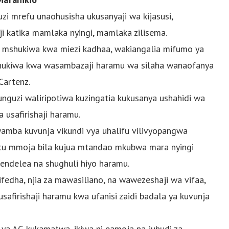
i mrefu unaohusisha ukusanyaji wa kijasusi,
ji katika mamlaka nyingi, mamlaka zilisema.
 mshukiwa kwa miezi kadhaa, wakiangalia mifumo ya
yoshukiwa kwa wasambazaji haramu wa silaha wanaofanya
Cartenz.
unguzi waliripotiwa kuzingatia kukusanya ushahidi wa
usafirishaji haramu.
mba kuvunja vikundi vya uhalifu vilivyopangwa
mtu mmoja bila kujua mtandao mkubwa mara nyingi
ndelea na shughuli hiyo haramu.
ifedha, njia za mawasiliano, na wawezeshaji wa vifaa,
afirishaji haramu kwa ufanisi zaidi badala ya kuvunja
ya AG kukamatwa, ikiwa ni pamoja na juhudi za