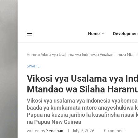
Home
Developmen
Home
»
Vikosi vya Usalama vya Indonesia Vinakandamiza Mtan
SWAHILI
Vikosi vya Usalama vya I
Mtandao wa Silaha Haram
Vikosi vya usalama vya Indonesia vyabomoa
baada ya kumkamata mtoro anayeshukiwa k
Papua na kuzuia jaribio la kusafirisha risa
na Papua New Guinea
written by
Senaman
July 9, 2026
0 comment