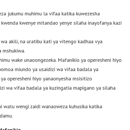
eza jukumu muhimu la vifaa katika kuwezesha
eshi kwenda kwenye mitandao yenye silaha inayofanya kazi
 wa akili, na uratibu kati ya vitengo kadhaa vya
a mshukiwa.
himu wake unaoongezeka. Mafanikio ya operesheni hiyo
bomoa miundo ya usaidizi wa vifaa badala ya
 ya operesheni hiyo yanaonyesha msisitizo
i wa vifaa badala ya kuzingatia mapigano ya silaha
ni watu wengi zaidi wanaoweza kuhusika katika
adamu.
Mafanikio