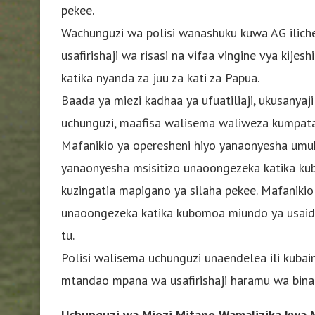
pekee.
Wachunguzi wa polisi wanashuku kuwa AG ilich
usafirishaji wa risasi na vifaa vingine vya kij
katika nyanda za juu za kati za Papua.
Baada ya miezi kadhaa ya ufuatiliaji, ukusanyaji
uchunguzi, maafisa walisema waliweza kumpat
Mafanikio ya operesheni hiyo yanaonyesha umu
yanaonyesha msisitizo unaoongezeka katika ku
kuzingatia mapigano ya silaha pekee. Mafanikio
unaoongezeka katika kubomoa miundo ya usaidiz
tu.
Polisi walisema uchunguzi unaendelea ili kubai
mtandao mpana wa usafirishaji haramu wa bin
Uchunguzi wa Miezi Mitano Wamalizika kwa 