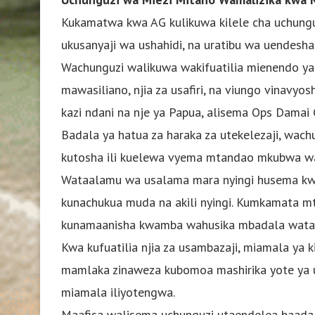
Kukamatwa kwa AG kulikuwa kilele cha uchunguz
ukusanyaji wa ushahidi, na uratibu wa uendesha
Wachunguzi walikuwa wakifuatilia mienendo ya
mawasiliano, njia za usafiri, na viungo vinav
kazi ndani na nje ya Papua, alisema Ops Damai 
Badala ya hatua za haraka za utekelezaji, wach
kutosha ili kuelewa vyema mtandao mkubwa wa 
Wataalamu wa usalama mara nyingi husema kwa
kunachukua muda na akili nyingi. Kumkamata 
kunamaanisha kwamba wahusika mbadala watae
Kwa kufuatilia njia za usambazaji, miamala ya k
mamlaka zinaweza kubomoa mashirika yote ya us
miamala iliyotengwa.
Maafisa walisema uchunguzi utaendelea baada 