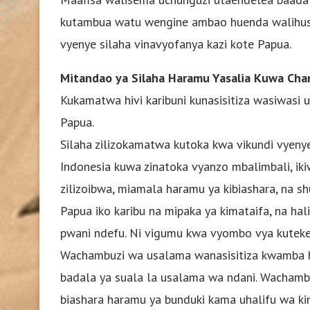
kutambua watu wengine ambao huenda walihusik
vyenye silaha vinavyofanya kazi kote Papua.
Mitandao ya Silaha Haramu Yasalia Kuwa Ch
Kukamatwa hivi karibuni kunasisitiza wasiwasi
Papua.
Silaha zilizokamatwa kutoka kwa vikundi vye
Indonesia kuwa zinatoka vyanzo mbalimbali, iki
zilizoibwa, miamala haramu ya kibiashara, na s
Papua iko karibu na mipaka ya kimataifa, na hali y
pwani ndefu. Ni vigumu kwa vyombo vya kutekel
Wachambuzi wa usalama wanasisitiza kwamba bi
badala ya suala la usalama wa ndani. Wacham
biashara haramu ya bunduki kama uhalifu wa ki