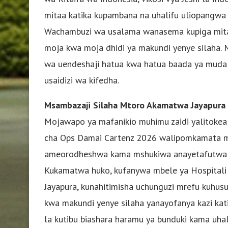
mitaa katika kupambana na uhalifu uliopangwa
Wachambuzi wa usalama wanasema kupiga mita
moja kwa moja dhidi ya makundi yenye silaha.
wa uendeshaji hatua kwa hatua baada ya muda ik
usaidizi wa kifedha.
Msambazaji Silaha Mtoro Akamatwa Jayapura
Mojawapo ya mafanikio muhimu zaidi yalitokea t
cha Ops Damai Cartenz 2026 walipomkamata mt
ameorodheshwa kama mshukiwa anayetafutwa (
Kukamatwa huko, kufanywa mbele ya Hospitali ya
Jayapura, kunahitimisha uchunguzi mrefu kuhus
kwa makundi yenye silaha yanayofanya kazi kati
la kutibu biashara haramu ya bunduki kama uhal