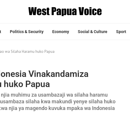
t
Politics & Security
Economy
Social & Culture
Sport
dao wa Silaha Haramu huko Papua
ndonesia Vinakandamiza
u huko Papua
 njia muhimu za usambazaji wa silaha haramu
usambaza silaha kwa makundi yenye silaha huko
si kwa njia ya magendo kuvuka mpaka wa Indonesia