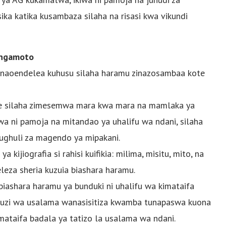
a katika kusambaza silaha na risasi kwa vikundi
angamoto
 unaoendelea kuhusu silaha haramu zinazosambaa kote
nye silaha zimesemwa mara kwa mara na mamlaka ya
wa ni pamoja na mitandao ya uhalifu wa ndani, silaha
hughuli za magendo ya mipakani.
a kijiografia si rahisi kuifikia: milima, misitu, mito, na
eza sheria kuzuia biashara haramu.
ashara haramu ya bunduki ni uhalifu wa kimataifa
buzi wa usalama wanasisitiza kwamba tunapaswa kuona
mataifa badala ya tatizo la usalama wa ndani.