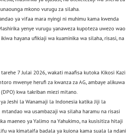
 unaounga mkono vurugu za silaha.
ndao ya vifaa mara nyingi ni muhimu kama kwenda
 Mashirika yenye vurugu yanaweza kupoteza uwezo wao
iwa hayana ufikiaji wa kuaminika wa silaha, risasi, na
arehe 7 Julai 2026, wakati maafisa kutoka Kikosi Kazi
oro mwenye herufi za kwanza za AG, ambaye alikuwa
DPO) kwa takriban miezi mitano.
 Jeshi la Wanamaji la Indonesia katika Jiji la
u mtandao wa usambazaji wa silaha haramu na risasi
ka maeneo ya Yalimo na Yahukimo, na kusisitiza hitaji
ifu wa kimataifa badala ya kuiona kama suala la ndani