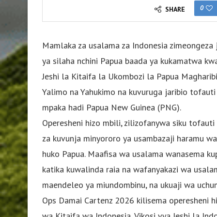
0
SHARE
Mamlaka za usalama za Indonesia zimeongeza j
ya silaha nchini Papua baada ya kukamatwa kw
Jeshi la Kitaifa la Ukombozi la Papua Maghari
Yalimo na Yahukimo na kuvuruga jaribio tofauti 
mpaka hadi Papua New Guinea (PNG).
Operesheni hizo mbili, zilizofanywa siku tofauti
za kuvunja minyororo ya usambazaji haramu w
huko Papua. Maafisa wa usalama wanasema kupu
katika kuwalinda raia na wafanyakazi wa usala
maendeleo ya miundombinu, na ukuaji wa uchumi
Ops Damai Cartenz 2026 kilisema operesheni hi
wa Kitaifa wa Indonesia, Vikosi vya Jeshi la Indo