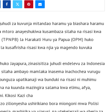
uhudi za kuvunja mitandao haramu ya biashara haramu
a mtoro anayeshukiwa kusambaza silaha na risasi kwa
bi (TPNPB) la Harakati Huru ya Papua (OPM) huko
la kusafirisha risasi kwa njia ya magendo kuvuka
 huko Jayapura, zinasisitiza juhudi endelevu za Indonesia
a silaha ambayo mamlaka inasema inachochea vurugu
nguza upatikanaji wa bunduki na risasi ni muhimu
ma na kuunda mazingira salama kwa elimu, afya,
. Kikosi Kazi cha
zo zilionyesha ushirikiano bora miongoni mwa Polisi
nesia, mashirika ya ujasusi, na utekelezaji wa sheria za