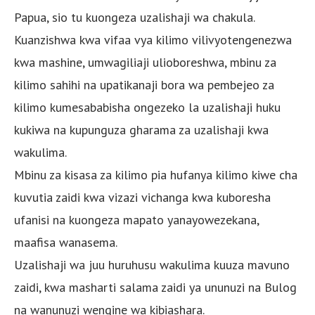
Papua, sio tu kuongeza uzalishaji wa chakula.
Kuanzishwa kwa vifaa vya kilimo vilivyotengenezwa
kwa mashine, umwagiliaji ulioboreshwa, mbinu za
kilimo sahihi na upatikanaji bora wa pembejeo za
kilimo kumesababisha ongezeko la uzalishaji huku
kukiwa na kupunguza gharama za uzalishaji kwa
wakulima.
Mbinu za kisasa za kilimo pia hufanya kilimo kiwe cha
kuvutia zaidi kwa vizazi vichanga kwa kuboresha
ufanisi na kuongeza mapato yanayowezekana,
maafisa wanasema.
Uzalishaji wa juu huruhusu wakulima kuuza mavuno
zaidi, kwa masharti salama zaidi ya ununuzi na Bulog
na wanunuzi wengine wa kibiashara.