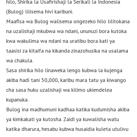
hilo, Shirika la Usafirishaji la Serikali la Indonesia
(Bulog) lilisema hivi karibuni.
Maafisa wa Bulog walisema ongezeko hilo lilitokana
na uzalishaji mkubwa wa ndani, ununuzi bora kutoka
kwa wakulima wa ndani na uratibu bora kati ya
taasisi za kitaifa na kikanda zinazohusika na usalama
wa chakula.
Sasa shirika hilo linaweka lengo kubwa la kujenga
akiba hadi tani 50,000, karibu mara tatu ya kiwango
cha sasa huku uzalishaji wa kilimo ukiendelea
kupanuka.
Bulog ina madhumuni kadhaa katika kudumisha akiba
ya kimkakati ya kutosha. Zaidi ya kuwalisha watu
katika dharura, hesabu kubwa husaidia kuleta utulivu