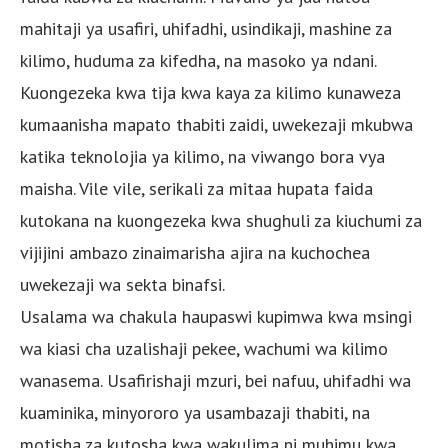
mahitaji ya usafiri, uhifadhi, usindikaji, mashine za
kilimo, huduma za kifedha, na masoko ya ndani.
Kuongezeka kwa tija kwa kaya za kilimo kunaweza
kumaanisha mapato thabiti zaidi, uwekezaji mkubwa
katika teknolojia ya kilimo, na viwango bora vya
maisha. Vile vile, serikali za mitaa hupata faida
kutokana na kuongezeka kwa shughuli za kiuchumi za
vijijini ambazo zinaimarisha ajira na kuchochea
uwekezaji wa sekta binafsi.
Usalama wa chakula haupaswi kupimwa kwa msingi
wa kiasi cha uzalishaji pekee, wachumi wa kilimo
wanasema. Usafirishaji mzuri, bei nafuu, uhifadhi wa
kuaminika, minyororo ya usambazaji thabiti, na
motisha za kutosha kwa wakulima ni muhimu kwa