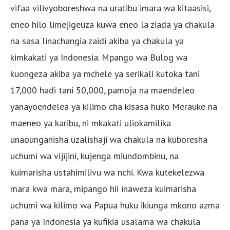
vifaa vilivyoboreshwa na uratibu imara wa kitaasisi,
eneo hilo limejigeuza kuwa eneo la ziada ya chakula
na sasa linachangia zaidi akiba ya chakula ya
kimkakati ya Indonesia. Mpango wa Bulog wa
kuongeza akiba ya mchele ya serikali kutoka tani
17,000 hadi tani 50,000, pamoja na maendeleo
yanayoendelea ya kilimo cha kisasa huko Merauke na
maeneo ya karibu, ni mkakati uliokamilika
unaounganisha uzalishaji wa chakula na kuboresha
uchumi wa vijijini, kujenga miundombinu, na
kuimarisha ustahimilivu wa nchi. Kwa kutekelezwa
mara kwa mara, mipango hii inaweza kuimarisha
uchumi wa kilimo wa Papua huku ikiunga mkono azma
pana ya Indonesia ya kufikia usalama wa chakula