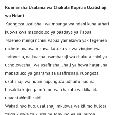
Kuimarisha Usalama wa Chakula Kupitia Uzalishaji
wa Ndani
Kuongeza uzalishaji wa mpunga wa ndani kuna athari
kubwa kwa maendeleo ya baadaye ya Papua.
Maeneo mengi nchini Papua yamekuwa yakitegemea
mchele unaosafirishwa kutoka visiwa vingine vya
Indonesia, na kuacha usambazaji wa chakula chini ya
ucheleweshaji wa usafirishaji, hali ya hewa hatari, na
mabadiliko ya gharama za usafirishaji. Kuongeza
uzalishaji wa ndani hupunguza udhaifu huo na
husaidia kujenga mfumo wa chakula wa kikanda
unaostahimili zaidi.
Wakati huo huo, uzalishaji mkubwa wa kilimo huleta
faida kubwa za kiuchumi. Mavuno ya juu hutoa