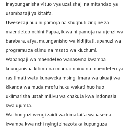
inayounganisha vituo vya uzalishaji na mitandao ya
usambazaji ya kitaifa.
Uwekezaji huu ni pamoja na shughuli zingine za
maendeleo nchini Papua, ikiwa ni pamoja na ujenzi wa
barabara, afya, muunganisho wa kidijitali, upanuzi wa
programu za elimu na mseto wa kiuchumi.
Wapangaji wa maendeleo wanasema kwamba
kuunganisha kilimo na miundombinu na maendeleo ya
rasilimali watu kunaweka msingi imara wa ukuaji wa
kikanda wa muda mrefu huku wakati huo huo
ukiimarisha ustahimilivu wa chakula kwa Indonesia
kwa ujumla.
Wachunguzi wengi zaidi wa kimataifa wanasema
kwamba kwa nchi nyingi zinazotaka kupunguza