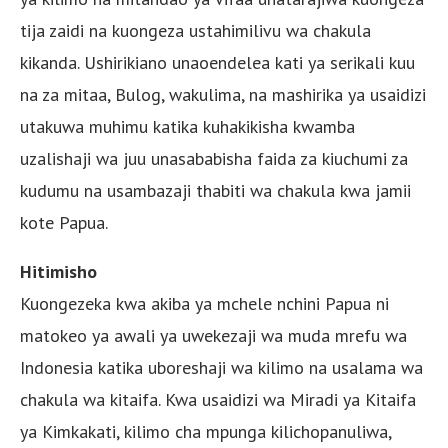
tija zaidi na kuongeza ustahimilivu wa chakula
kikanda. Ushirikiano unaoendelea kati ya serikali kuu
na za mitaa, Bulog, wakulima, na mashirika ya usaidizi
utakuwa muhimu katika kuhakikisha kwamba
uzalishaji wa juu unasababisha faida za kiuchumi za
kudumu na usambazaji thabiti wa chakula kwa jamii
kote Papua.
Hitimisho
Kuongezeka kwa akiba ya mchele nchini Papua ni
matokeo ya awali ya uwekezaji wa muda mrefu wa
Indonesia katika uboreshaji wa kilimo na usalama wa
chakula wa kitaifa. Kwa usaidizi wa Miradi ya Kitaifa
ya Kimkakati, kilimo cha mpunga kilichopanuliwa,