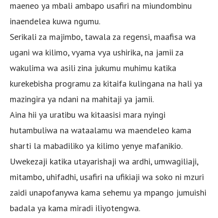
maeneo ya mbali ambapo usafiri na miundombinu
inaendelea kuwa ngumu.
Serikali za majimbo, tawala za regensi, maafisa wa
ugani wa kilimo, vyama vya ushirika, na jamii za
wakulima wa asili zina jukumu muhimu katika
kurekebisha programu za kitaifa kulingana na hali ya
mazingira ya ndani na mahitaji ya jamii.
Aina hii ya uratibu wa kitaasisi mara nyingi
hutambuliwa na wataalamu wa maendeleo kama
sharti la mabadiliko ya kilimo yenye mafanikio.
Uwekezaji katika utayarishaji wa ardhi, umwagiliaji,
mitambo, uhifadhi, usafiri na ufikiaji wa soko ni mzuri
zaidi unapofanywa kama sehemu ya mpango jumuishi
badala ya kama miradi iliyotengwa.