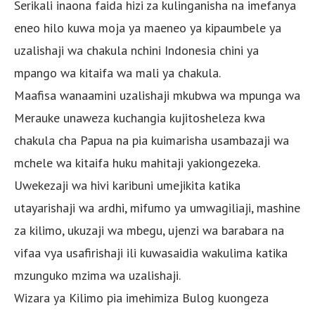
Serikali inaona faida hizi za kulinganisha na imefanya
eneo hilo kuwa moja ya maeneo ya kipaumbele ya
uzalishaji wa chakula nchini Indonesia chini ya
mpango wa kitaifa wa mali ya chakula.
Maafisa wanaamini uzalishaji mkubwa wa mpunga wa
Merauke unaweza kuchangia kujitosheleza kwa
chakula cha Papua na pia kuimarisha usambazaji wa
mchele wa kitaifa huku mahitaji yakiongezeka.
Uwekezaji wa hivi karibuni umejikita katika
utayarishaji wa ardhi, mifumo ya umwagiliaji, mashine
za kilimo, ukuzaji wa mbegu, ujenzi wa barabara na
vifaa vya usafirishaji ili kuwasaidia wakulima katika
mzunguko mzima wa uzalishaji.
Wizara ya Kilimo pia imehimiza Bulog kuongeza