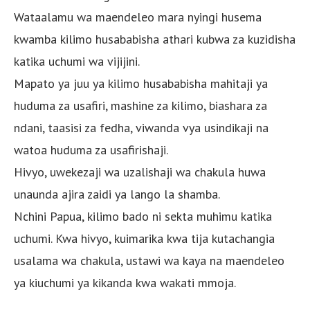
Wataalamu wa maendeleo mara nyingi husema
kwamba kilimo husababisha athari kubwa za kuzidisha
katika uchumi wa vijijini.
Mapato ya juu ya kilimo husababisha mahitaji ya
huduma za usafiri, mashine za kilimo, biashara za
ndani, taasisi za fedha, viwanda vya usindikaji na
watoa huduma za usafirishaji.
Hivyo, uwekezaji wa uzalishaji wa chakula huwa
unaunda ajira zaidi ya lango la shamba.
Nchini Papua, kilimo bado ni sekta muhimu katika
uchumi. Kwa hivyo, kuimarika kwa tija kutachangia
usalama wa chakula, ustawi wa kaya na maendeleo
ya kiuchumi ya kikanda kwa wakati mmoja.