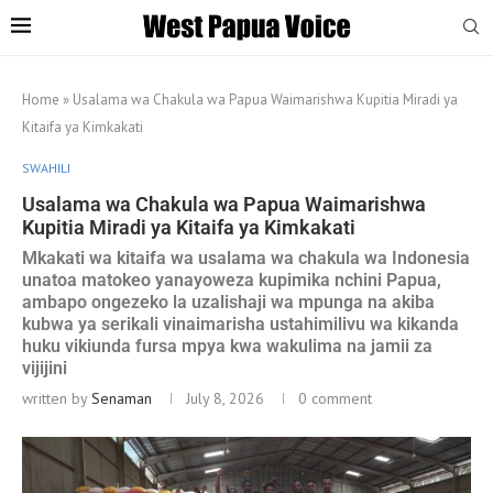
Home
»
Usalama wa Chakula wa Papua Waimarishwa Kupitia Miradi ya
Kitaifa ya Kimkakati
SWAHILI
Usalama wa Chakula wa Papua Waimarishwa
Kupitia Miradi ya Kitaifa ya Kimkakati
Mkakati wa kitaifa wa usalama wa chakula wa Indonesia
unatoa matokeo yanayoweza kupimika nchini Papua,
ambapo ongezeko la uzalishaji wa mpunga na akiba
kubwa ya serikali vinaimarisha ustahimilivu wa kikanda
huku vikiunda fursa mpya kwa wakulima na jamii za
vijijini
written by
Senaman
July 8, 2026
0 comment