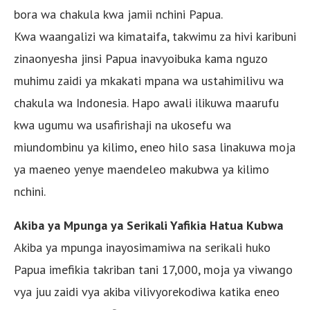
bora wa chakula kwa jamii nchini Papua.
Kwa waangalizi wa kimataifa, takwimu za hivi karibuni
zinaonyesha jinsi Papua inavyoibuka kama nguzo
muhimu zaidi ya mkakati mpana wa ustahimilivu wa
chakula wa Indonesia. Hapo awali ilikuwa maarufu
kwa ugumu wa usafirishaji na ukosefu wa
miundombinu ya kilimo, eneo hilo sasa linakuwa moja
ya maeneo yenye maendeleo makubwa ya kilimo
nchini.
Akiba ya Mpunga ya Serikali Yafikia Hatua Kubwa
Akiba ya mpunga inayosimamiwa na serikali huko
Papua imefikia takriban tani 17,000, moja ya viwango
vya juu zaidi vya akiba vilivyorekodiwa katika eneo