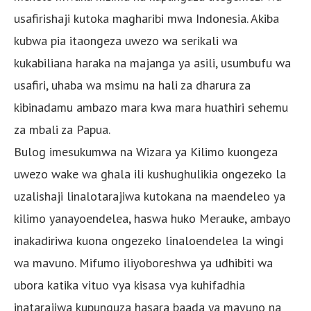
usafirishaji kutoka magharibi mwa Indonesia. Akiba
kubwa pia itaongeza uwezo wa serikali wa
kukabiliana haraka na majanga ya asili, usumbufu wa
usafiri, uhaba wa msimu na hali za dharura za
kibinadamu ambazo mara kwa mara huathiri sehemu
za mbali za Papua.
Bulog imesukumwa na Wizara ya Kilimo kuongeza
uwezo wake wa ghala ili kushughulikia ongezeko la
uzalishaji linalotarajiwa kutokana na maendeleo ya
kilimo yanayoendelea, haswa huko Merauke, ambayo
inakadiriwa kuona ongezeko linaloendelea la wingi
wa mavuno. Mifumo iliyoboreshwa ya udhibiti wa
ubora katika vituo vya kisasa vya kuhifadhia
inatarajiwa kupunguza hasara baada ya mavuno na