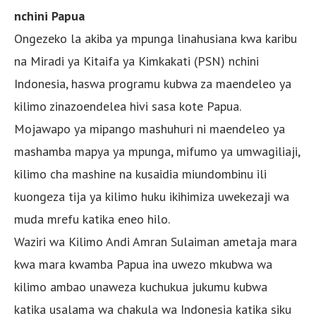
nchini Papua
Ongezeko la akiba ya mpunga linahusiana kwa karibu
na Miradi ya Kitaifa ya Kimkakati (PSN) nchini
Indonesia, haswa programu kubwa za maendeleo ya
kilimo zinazoendelea hivi sasa kote Papua.
Mojawapo ya mipango mashuhuri ni maendeleo ya
mashamba mapya ya mpunga, mifumo ya umwagiliaji,
kilimo cha mashine na kusaidia miundombinu ili
kuongeza tija ya kilimo huku ikihimiza uwekezaji wa
muda mrefu katika eneo hilo.
Waziri wa Kilimo Andi Amran Sulaiman ametaja mara
kwa mara kwamba Papua ina uwezo mkubwa wa
kilimo ambao unaweza kuchukua jukumu kubwa
katika usalama wa chakula wa Indonesia katika siku