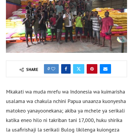
0
SHARE
Mkakati wa muda mrefu wa Indonesia wa kuimarisha
usalama wa chakula nchini Papua unaanza kuonyesha
matokeo yanayoonekana; akiba ya mchele ya serikali
katika eneo hilo ni takriban tani 17,000, huku shirika
la usafirishaji la serikali Bulog likilenga kuiongeza