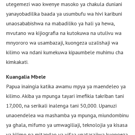
utegemezi wao kwenye masoko ya chakula duniani
yanayobadilika baada ya usumbufu wa hivi karibuni
unaosababishwa na mabadiliko ya hali ya hewa,
mvutano wa kijiografia na kutokuwa na utulivu wa
mnyororo wa usambazaji, kuongeza uzalishaji wa
kilimo wa ndani kumekuwa kipaumbele muhimu cha
kimkakati.
Kuangalia Mbele
Papua inaingia katika awamu mpya ya maendeleo ya
kilimo. Akiba ya mpunga tayari imefikia takriban tani
17,000, na serikali inalenga tani 50,000. Upanuzi
unaoendelea wa mashamba ya mpunga, miundombinu
ya ghala, mifumo ya umwagiliaji, teknolojia ya kisasa
ya kilimo na mitandao ya vifaa unatarajiwa kuongeza