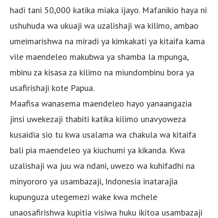
hadi tani 50,000 katika miaka ijayo. Mafanikio haya ni
ushuhuda wa ukuaji wa uzalishaji wa kilimo, ambao
umeimarishwa na miradi ya kimkakati ya kitaifa kama
vile maendeleo makubwa ya shamba la mpunga,
mbinu za kisasa za kilimo na miundombinu bora ya
usafirishaji kote Papua.
Maafisa wanasema maendeleo hayo yanaangazia
jinsi uwekezaji thabiti katika kilimo unavyoweza
kusaidia sio tu kwa usalama wa chakula wa kitaifa
bali pia maendeleo ya kiuchumi ya kikanda. Kwa
uzalishaji wa juu wa ndani, uwezo wa kuhifadhi na
minyororo ya usambazaji, Indonesia inatarajia
kupunguza utegemezi wake kwa mchele
unaosafirishwa kupitia visiwa huku ikitoa usambazaji