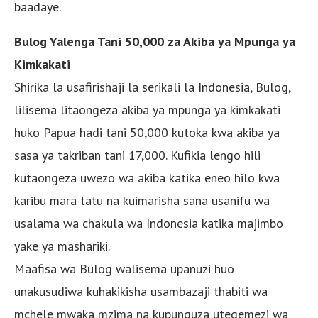
baadaye.
Bulog Yalenga Tani 50,000 za Akiba ya Mpunga ya
Kimkakati
Shirika la usafirishaji la serikali la Indonesia, Bulog,
lilisema litaongeza akiba ya mpunga ya kimkakati
huko Papua hadi tani 50,000 kutoka kwa akiba ya
sasa ya takriban tani 17,000. Kufikia lengo hili
kutaongeza uwezo wa akiba katika eneo hilo kwa
karibu mara tatu na kuimarisha sana usanifu wa
usalama wa chakula wa Indonesia katika majimbo
yake ya mashariki.
Maafisa wa Bulog walisema upanuzi huo
unakusudiwa kuhakikisha usambazaji thabiti wa
mchele mwaka mzima na kupunguza utegemezi wa