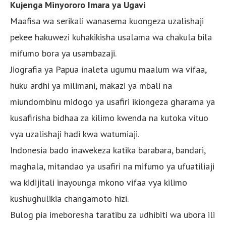
Kujenga Minyororo Imara ya Ugavi
Maafisa wa serikali wanasema kuongeza uzalishaji
pekee hakuwezi kuhakikisha usalama wa chakula bila
mifumo bora ya usambazaji.
Jiografia ya Papua inaleta ugumu maalum wa vifaa,
huku ardhi ya milimani, makazi ya mbali na
miundombinu midogo ya usafiri ikiongeza gharama ya
kusafirisha bidhaa za kilimo kwenda na kutoka vituo
vya uzalishaji hadi kwa watumiaji.
Indonesia bado inawekeza katika barabara, bandari,
maghala, mitandao ya usafiri na mifumo ya ufuatiliaji
wa kidijitali inayounga mkono vifaa vya kilimo
kushughulikia changamoto hizi.
Bulog pia imeboresha taratibu za udhibiti wa ubora ili