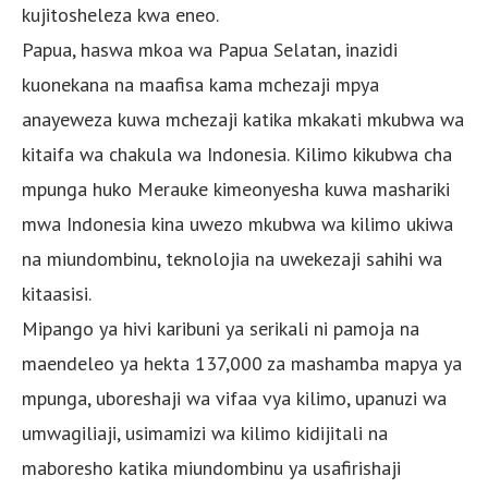
kujitosheleza kwa eneo.
Papua, haswa mkoa wa Papua Selatan, inazidi
kuonekana na maafisa kama mchezaji mpya
anayeweza kuwa mchezaji katika mkakati mkubwa wa
kitaifa wa chakula wa Indonesia. Kilimo kikubwa cha
mpunga huko Merauke kimeonyesha kuwa mashariki
mwa Indonesia kina uwezo mkubwa wa kilimo ukiwa
na miundombinu, teknolojia na uwekezaji sahihi wa
kitaasisi.
Mipango ya hivi karibuni ya serikali ni pamoja na
maendeleo ya hekta 137,000 za mashamba mapya ya
mpunga, uboreshaji wa vifaa vya kilimo, upanuzi wa
umwagiliaji, usimamizi wa kilimo kidijitali na
maboresho katika miundombinu ya usafirishaji