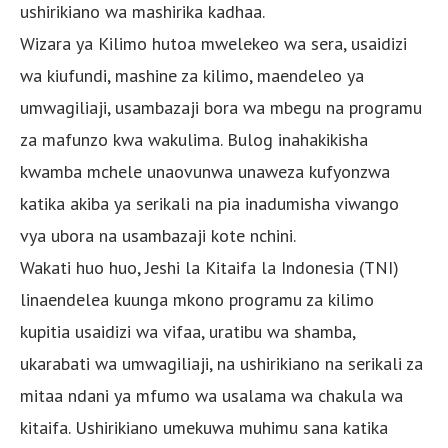
ushirikiano wa mashirika kadhaa.
Wizara ya Kilimo hutoa mwelekeo wa sera, usaidizi
wa kiufundi, mashine za kilimo, maendeleo ya
umwagiliaji, usambazaji bora wa mbegu na programu
za mafunzo kwa wakulima. Bulog inahakikisha
kwamba mchele unaovunwa unaweza kufyonzwa
katika akiba ya serikali na pia inadumisha viwango
vya ubora na usambazaji kote nchini.
Wakati huo huo, Jeshi la Kitaifa la Indonesia (TNI)
linaendelea kuunga mkono programu za kilimo
kupitia usaidizi wa vifaa, uratibu wa shamba,
ukarabati wa umwagiliaji, na ushirikiano na serikali za
mitaa ndani ya mfumo wa usalama wa chakula wa
kitaifa. Ushirikiano umekuwa muhimu sana katika