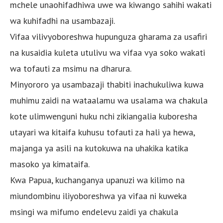
mchele unaohifadhiwa uwe wa kiwango sahihi wakati
wa kuhifadhi na usambazaji.
Vifaa vilivyoboreshwa hupunguza gharama za usafiri
na kusaidia kuleta utulivu wa vifaa vya soko wakati
wa tofauti za msimu na dharura.
Minyororo ya usambazaji thabiti inachukuliwa kuwa
muhimu zaidi na wataalamu wa usalama wa chakula
kote ulimwenguni huku nchi zikiangalia kuboresha
utayari wa kitaifa kuhusu tofauti za hali ya hewa,
majanga ya asili na kutokuwa na uhakika katika
masoko ya kimataifa.
Kwa Papua, kuchanganya upanuzi wa kilimo na
miundombinu iliyoboreshwa ya vifaa ni kuweka
msingi wa mifumo endelevu zaidi ya chakula