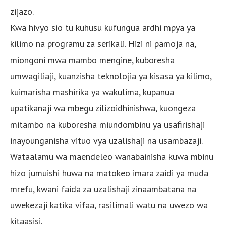
zijazo.
Kwa hivyo sio tu kuhusu kufungua ardhi mpya ya
kilimo na programu za serikali. Hizi ni pamoja na,
miongoni mwa mambo mengine, kuboresha
umwagiliaji, kuanzisha teknolojia ya kisasa ya kilimo,
kuimarisha mashirika ya wakulima, kupanua
upatikanaji wa mbegu zilizoidhinishwa, kuongeza
mitambo na kuboresha miundombinu ya usafirishaji
inayounganisha vituo vya uzalishaji na usambazaji.
Wataalamu wa maendeleo wanabainisha kuwa mbinu
hizo jumuishi huwa na matokeo imara zaidi ya muda
mrefu, kwani faida za uzalishaji zinaambatana na
uwekezaji katika vifaa, rasilimali watu na uwezo wa
kitaasisi.