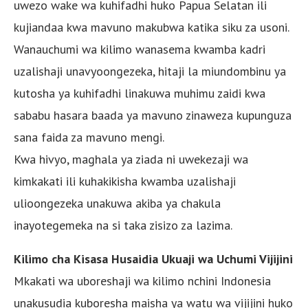
uwezo wake wa kuhifadhi huko Papua Selatan ili
kujiandaa kwa mavuno makubwa katika siku za usoni.
Wanauchumi wa kilimo wanasema kwamba kadri
uzalishaji unavyoongezeka, hitaji la miundombinu ya
kutosha ya kuhifadhi linakuwa muhimu zaidi kwa
sababu hasara baada ya mavuno zinaweza kupunguza
sana faida za mavuno mengi.
Kwa hivyo, maghala ya ziada ni uwekezaji wa
kimkakati ili kuhakikisha kwamba uzalishaji
ulioongezeka unakuwa akiba ya chakula
inayotegemeka na si taka zisizo za lazima.
Kilimo cha Kisasa Husaidia Ukuaji wa Uchumi Vijijini
Mkakati wa uboreshaji wa kilimo nchini Indonesia
unakusudia kuboresha maisha ya watu wa vijijini huko