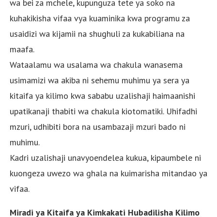
wa bei za mchele, kupunguza tete ya soko na
kuhakikisha vifaa vya kuaminika kwa programu za
usaidizi wa kijamii na shughuli za kukabiliana na
maafa.
Wataalamu wa usalama wa chakula wanasema
usimamizi wa akiba ni sehemu muhimu ya sera ya
kitaifa ya kilimo kwa sababu uzalishaji haimaanishi
upatikanaji thabiti wa chakula kiotomatiki. Uhifadhi
mzuri, udhibiti bora na usambazaji mzuri bado ni
muhimu.
Kadri uzalishaji unavyoendelea kukua, kipaumbele ni
kuongeza uwezo wa ghala na kuimarisha mitandao ya
vifaa.
Miradi ya Kitaifa ya Kimkakati Hubadilisha Kilimo