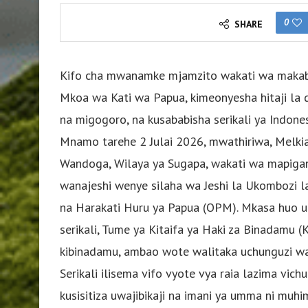
0
SHARE
Kifo cha mwanamke mjamzito wakati wa makabil
Mkoa wa Kati wa Papua, kimeonyesha hitaji la d
na migogoro, na kusababisha serikali ya Indones
Mnamo tarehe 2 Julai 2026, mwathiriwa, Melkian
Wandoga, Wilaya ya Sugapa, wakati wa mapigano
wanajeshi wenye silaha wa Jeshi la Ukombozi 
na Harakati Huru ya Papua (OPM). Mkasa huo u
serikali, Tume ya Kitaifa ya Haki za Binadamu 
kibinadamu, ambao wote walitaka uchunguzi wa u
Serikali ilisema vifo vyote vya raia lazima vic
kusisitiza uwajibikaji na imani ya umma ni muhi