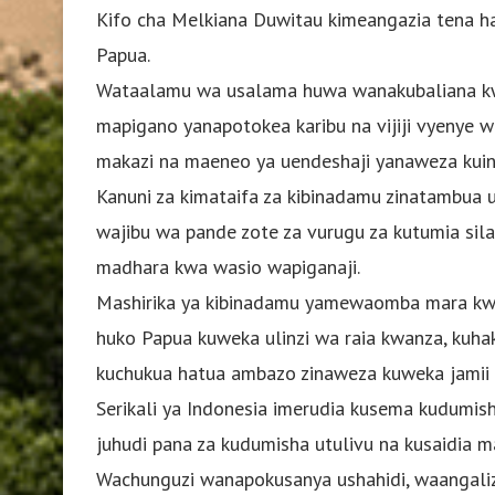
Kifo cha Melkiana Duwitau kimeangazia tena ha
Papua.
Wataalamu wa usalama huwa wanakubaliana kwa
mapigano yanapotokea karibu na vijiji vyenye 
makazi na maeneo ya uendeshaji yanaweza kuing
Kanuni za kimataifa za kibinadamu zinatambua 
wajibu wa pande zote za vurugu za kutumia sil
madhara kwa wasio wapiganaji.
Mashirika ya kibinadamu yamewaomba mara kwa 
huko Papua kuweka ulinzi wa raia kwanza, kuha
kuchukua hatua ambazo zinaweza kuweka jamii za
Serikali ya Indonesia imerudia kusema kudum
juhudi pana za kudumisha utulivu na kusaidia 
Wachunguzi wanapokusanya ushahidi, waangalizi