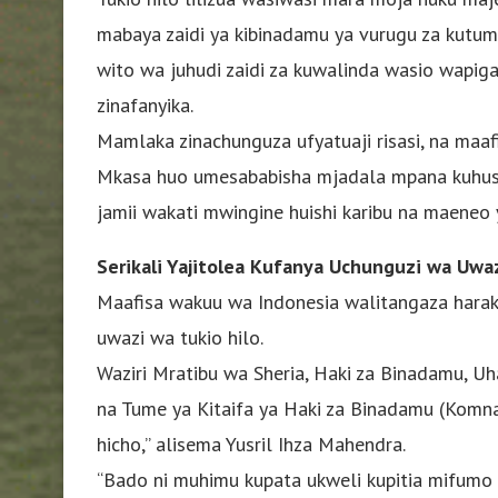
mabaya zaidi ya kibinadamu ya vurugu za kutumia
wito wa juhudi zaidi za kuwalinda wasio wapig
zinafanyika.
Mamlaka zinachunguza ufyatuaji risasi, na maaf
Mkasa huo umesababisha mjadala mpana kuhus
jamii wakati mwingine huishi karibu na maeneo y
Serikali Yajitolea Kufanya Uchunguzi wa Uwa
Maafisa wakuu wa Indonesia walitangaza harak
uwazi wa tukio hilo.
Waziri Mratibu wa Sheria, Haki za Binadamu, Uha
na Tume ya Kitaifa ya Haki za Binadamu (Komna
hicho,” alisema Yusril Ihza Mahendra.
“Bado ni muhimu kupata ukweli kupitia mifumo y