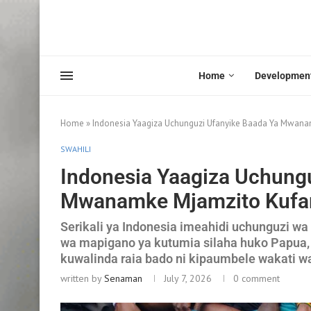
Home
Developmen
Home
»
Indonesia Yaagiza Uchunguzi Ufanyike Baada Ya Mwanamk
SWAHILI
Indonesia Yaagiza Uchung
Mwanamke Mjamzito Kufari
Serikali ya Indonesia imeahidi uchunguzi 
wa mapigano ya kutumia silaha huko Papua,
kuwalinda raia bado ni kipaumbele wakati w
written by
Senaman
July 7, 2026
0 comment