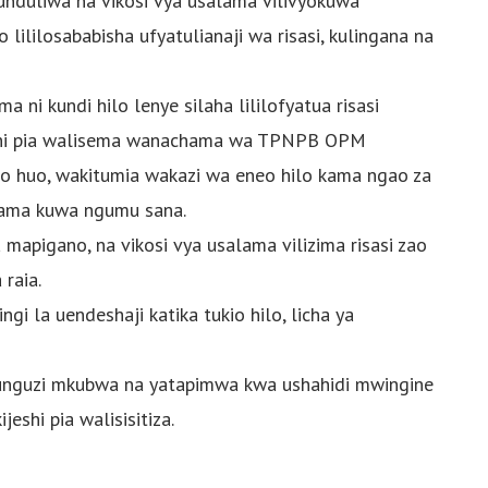
duliwa na vikosi vya usalama vilivyokuwa
 lililosababisha ufyatulianaji wa risasi, kulingana na
a ni kundi hilo lenye silaha lililofyatua risasi
jeshi pia walisema wanachama wa TPNPB OPM
zo huo, wakitumia wakazi wa eneo hilo kama ngao za
alama kuwa ngumu sana.
a mapigano, na vikosi vya usalama vilizima risasi zao
 raia.
gi la uendeshaji katika tukio hilo, licha ya
hunguzi mkubwa na yatapimwa kwa ushahidi mwingine
eshi pia walisisitiza.