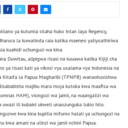
iano ya kutumia silaha huko Intan Jaya Regency,
harura la kuwalinda raia katika maeneo yaliyoathiriwa
ia kuahidi uchunguzi wa kina.
a Duwitau, alipigwa risasi na kuuawa katika Kijiji cha
 ya risasi kati ya vikosi vya usalama vya Indonesia na
la Kitaifa la Papua Magharibi (TPNPB) wanaohusishwa
lisababisha majibu mara moja kutoka kwa maafisa wa
(Komnas HAM), viongozi wa jamii, na waangalizi wa
wazi ili kubaini ukweli unaozunguka tukio hilo.
hunguzwe kwa kina kupitia mifumo halali ya uchunguzi na
mu kwa amani na ulinzi wa jamii nchini Papua.