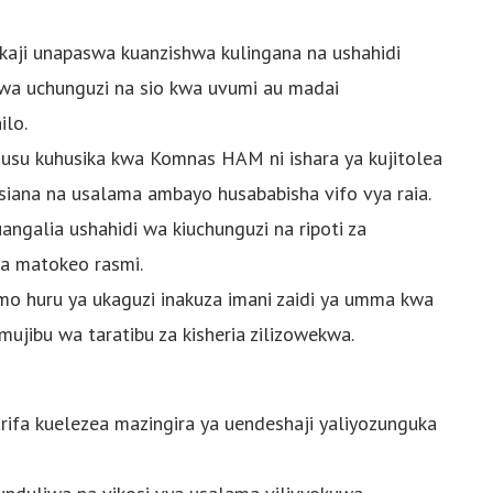
ikaji unapaswa kuanzishwa kulingana na ushahidi
 wa uchunguzi na sio kwa uvumi au madai
ilo.
usu kuhusika kwa Komnas HAM ni ishara ya kujitolea
siana na usalama ambayo husababisha vifo vya raia.
ngalia ushahidi wa kiuchunguzi na ripoti za
oa matokeo rasmi.
o huru ya ukaguzi inakuza imani zaidi ya umma kwa
jibu wa taratibu za kisheria zilizowekwa.
taarifa kuelezea mazingira ya uendeshaji yaliyozunguka