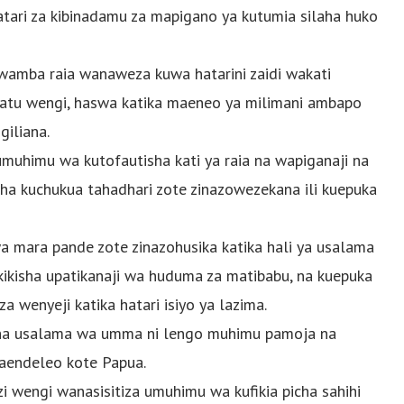
tari za kibinadamu za mapigano ya kutumia silaha huko
mba raia wanaweza kuwa hatarini zaidi wakati
watu wengi, haswa katika maeneo ya milimani ambapo
iliana.
umuhimu wa kutofautisha kati ya raia na wapiganaji na
aha kuchukua tahadhari zote zinazowezekana ili kuepuka
mara pande zote zinazohusika katika hali ya usalama
kikisha upatikanaji wa huduma za matibabu, na kuepuka
 wenyeji katika hatari isiyo ya lazima.
isha usalama wa umma ni lengo muhimu pamoja na
maendeleo kote Papua.
 wengi wanasisitiza umuhimu wa kufikia picha sahihi