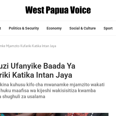
t
Politics & Security
Economy
Social & Culture
Sport
e Mjamzito Kufariki Katika Intan Jaya
uzi Ufanyike Baada Ya
ki Katika Intan Jaya
wa kina kuhusu kifo cha mwanamke mjamzito wakati
 huku maafisa wa kijeshi wakisisitiza kwamba
a shughuli za usalama