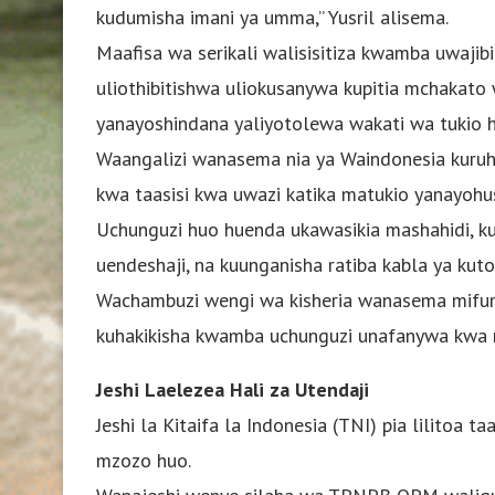
kudumisha imani ya umma,” Yusril alisema.
Maafisa wa serikali walisisitiza kwamba uwajib
uliothibitishwa uliokusanywa kupitia mchakato
yanayoshindana yaliyotolewa wakati wa tukio h
Waangalizi wanasema nia ya Waindonesia kuruh
kwa taasisi kwa uwazi katika matukio yanayohu
Uchunguzi huo huenda ukawasikia mashahidi, kua
uendeshaji, na kuunganisha ratiba kabla ya kut
Wachambuzi wengi wa kisheria wanasema mifum
kuhakikisha kwamba uchunguzi unafanywa kwa mu
Jeshi Laelezea Hali za Utendaji
Jeshi la Kitaifa la Indonesia (TNI) pia lilitoa 
mzozo huo.