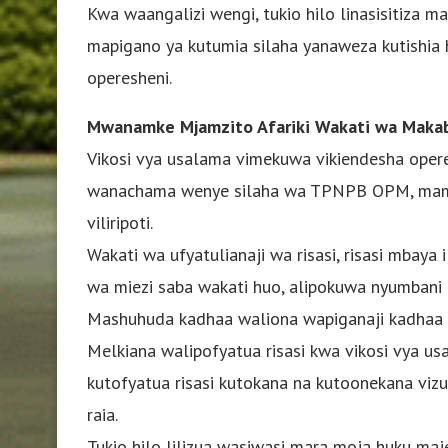
Kwa waangalizi wengi, tukio hilo linasisitiza m
mapigano ya kutumia silaha yanaweza kutishia 
operesheni.
Mwanamke Mjamzito Afariki Wakati wa Makabi
Vikosi vya usalama vimekuwa vikiendesha oper
wanachama wenye silaha wa TPNPB OPM, mamla
viliripoti.
Wakati wa ufyatulianaji wa risasi, risasi mbay
wa miezi saba wakati huo, alipokuwa nyumbani 
Mashuhuda kadhaa waliona wapiganaji kadhaa
Melkiana walipofyatua risasi kwa vikosi vya us
kutofyatua risasi kutokana na kutoonekana vizu
raia.
Tukio hilo lilizua wasiwasi mara moja huku ma