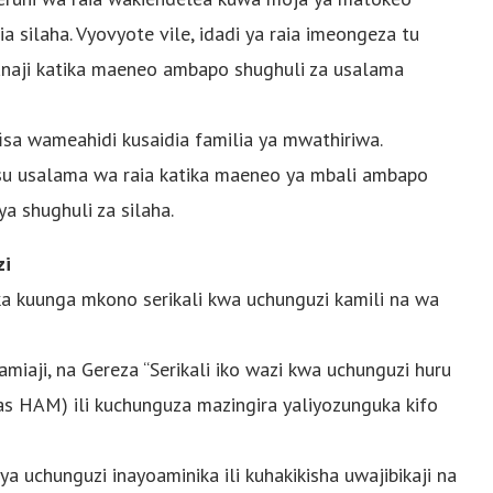
 silaha. Vyovyote vile, idadi ya raia imeongeza tu
anaji katika maeneo ambapo shughuli za usalama
isa wameahidi kusaidia familia ya mwathiriwa.
u usalama wa raia katika maeneo ya mbali ambapo
a shughuli za silaha.
zi
a kuunga mkono serikali kwa uchunguzi kamili na wa
miaji, na Gereza “Serikali iko wazi kwa uchunguzi huru
s HAM) ili kuchunguza mazingira yaliyozunguka kifo
a uchunguzi inayoaminika ili kuhakikisha uwajibikaji na