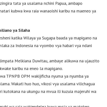
azingira tata ya usalama nchini Papua, ambapo
hatari kubwa kwa raia wanaoishi karibu na maeneo ya
liano ya Silaha
esheni katika Wilaya ya Sugapa baada ya mapigano na
ka za Indonesia na vyombo vya habari vya ndani
a ilimpata Melkiana Duwitau, ambaye alikuwa na ujauzito
kwake karibu na eneo la mapigano.
 wa TPNPB OPM wakijificha nyuma ya nyumba ya
alama. Wakati huo huo, vikosi vya usalama vilichagua
ri kutokana na ukungu na mvua ili kuzuia majeruhi wa
jeruhi wa raia wakiendelea kuwa moja ya matokeo