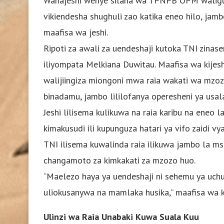
Wanajeshi wenye silaha wa TPNPB OPM waligun
vikiendesha shughuli zao katika eneo hilo, jambo
maafisa wa jeshi.
Ripoti za awali za uendeshaji kutoka TNI zinasem
iliyompata Melkiana Duwitau. Maafisa wa ki
walijiingiza miongoni mwa raia wakati wa mzo
binadamu, jambo lililofanya operesheni ya us
Jeshi lilisema kulikuwa na raia karibu na eneo l
kimakusudi ili kupunguza hatari ya vifo zaidi vya
TNI ilisema kuwalinda raia ilikuwa jambo la msin
changamoto za kimkakati za mzozo huo.
“Maelezo haya ya uendeshaji ni sehemu ya uc
uliokusanywa na mamlaka husika,” maafisa wa kij
Ulinzi wa Raia Unabaki Kuwa Suala Kuu