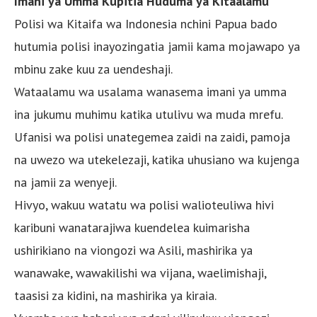
Imani ya Umma Kupitia Huduma ya Kitaalamu
Polisi wa Kitaifa wa Indonesia nchini Papua bado
hutumia polisi inayozingatia jamii kama mojawapo ya
mbinu zake kuu za uendeshaji.
Wataalamu wa usalama wanasema imani ya umma
ina jukumu muhimu katika utulivu wa muda mrefu.
Ufanisi wa polisi unategemea zaidi na zaidi, pamoja
na uwezo wa utekelezaji, katika uhusiano wa kujenga
na jamii za wenyeji.
Hivyo, wakuu watatu wa polisi walioteuliwa hivi
karibuni wanatarajiwa kuendelea kuimarisha
ushirikiano na viongozi wa Asili, mashirika ya
wanawake, wawakilishi wa vijana, waelimishaji,
taasisi za kidini, na mashirika ya kiraia.