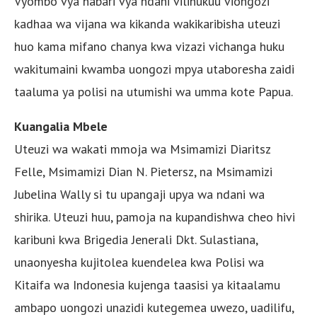
Vyombo vya habari vya ndani vilinukuu viongozi
kadhaa wa vijana wa kikanda wakikaribisha uteuzi
huo kama mifano chanya kwa vizazi vichanga huku
wakitumaini kwamba uongozi mpya utaboresha zaidi
taaluma ya polisi na utumishi wa umma kote Papua.
Kuangalia Mbele
Uteuzi wa wakati mmoja wa Msimamizi Diaritsz
Felle, Msimamizi Dian N. Pietersz, na Msimamizi
Jubelina Wally si tu upangaji upya wa ndani wa
shirika. Uteuzi huu, pamoja na kupandishwa cheo hivi
karibuni kwa Brigedia Jenerali Dkt. Sulastiana,
unaonyesha kujitolea kuendelea kwa Polisi wa
Kitaifa wa Indonesia kujenga taasisi ya kitaalamu
ambapo uongozi unazidi kutegemea uwezo, uadilifu,