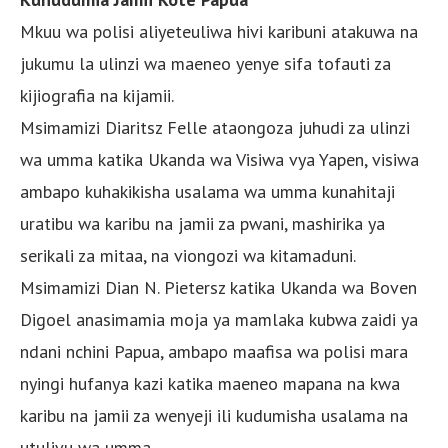
Mkuu wa polisi aliyeteuliwa hivi karibuni atakuwa na
jukumu la ulinzi wa maeneo yenye sifa tofauti za
kijiografia na kijamii.
Msimamizi Diaritsz Felle ataongoza juhudi za ulinzi
wa umma katika Ukanda wa Visiwa vya Yapen, visiwa
ambapo kuhakikisha usalama wa umma kunahitaji
uratibu wa karibu na jamii za pwani, mashirika ya
serikali za mitaa, na viongozi wa kitamaduni.
Msimamizi Dian N. Pietersz katika Ukanda wa Boven
Digoel anasimamia moja ya mamlaka kubwa zaidi ya
ndani nchini Papua, ambapo maafisa wa polisi mara
nyingi hufanya kazi katika maeneo mapana na kwa
karibu na jamii za wenyeji ili kudumisha usalama na
utulivu wa umma.