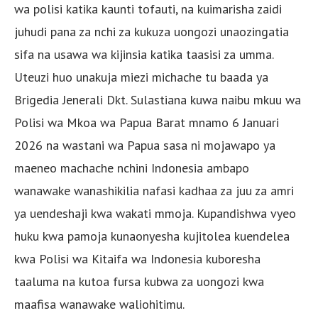
wa polisi katika kaunti tofauti, na kuimarisha zaidi
juhudi pana za nchi za kukuza uongozi unaozingatia
sifa na usawa wa kijinsia katika taasisi za umma.
Uteuzi huo unakuja miezi michache tu baada ya
Brigedia Jenerali Dkt. Sulastiana kuwa naibu mkuu wa
Polisi wa Mkoa wa Papua Barat mnamo 6 Januari
2026 na wastani wa Papua sasa ni mojawapo ya
maeneo machache nchini Indonesia ambapo
wanawake wanashikilia nafasi kadhaa za juu za amri
ya uendeshaji kwa wakati mmoja. Kupandishwa vyeo
huku kwa pamoja kunaonyesha kujitolea kuendelea
kwa Polisi wa Kitaifa wa Indonesia kuboresha
taaluma na kutoa fursa kubwa za uongozi kwa
maafisa wanawake waliohitimu.