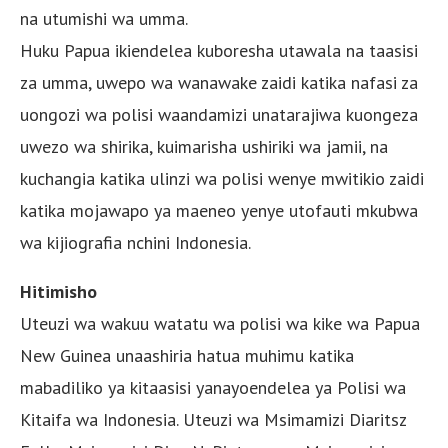
na utumishi wa umma.
Huku Papua ikiendelea kuboresha utawala na taasisi
za umma, uwepo wa wanawake zaidi katika nafasi za
uongozi wa polisi waandamizi unatarajiwa kuongeza
uwezo wa shirika, kuimarisha ushiriki wa jamii, na
kuchangia katika ulinzi wa polisi wenye mwitikio zaidi
katika mojawapo ya maeneo yenye utofauti mkubwa
wa kijiografia nchini Indonesia.
Hitimisho
Uteuzi wa wakuu watatu wa polisi wa kike wa Papua
New Guinea unaashiria hatua muhimu katika
mabadiliko ya kitaasisi yanayoendelea ya Polisi wa
Kitaifa wa Indonesia. Uteuzi wa Msimamizi Diaritsz