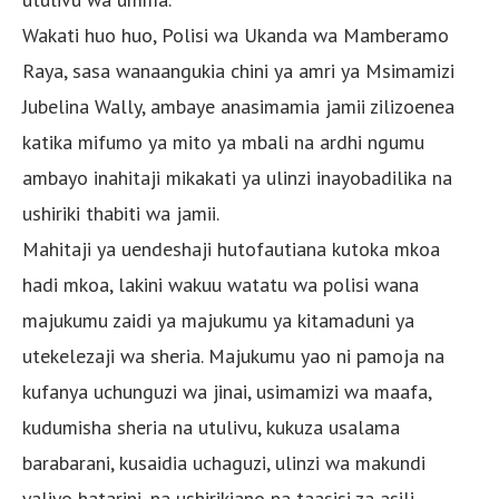
Wakati huo huo, Polisi wa Ukanda wa Mamberamo
Raya, sasa wanaangukia chini ya amri ya Msimamizi
Jubelina Wally, ambaye anasimamia jamii zilizoenea
katika mifumo ya mito ya mbali na ardhi ngumu
ambayo inahitaji mikakati ya ulinzi inayobadilika na
ushiriki thabiti wa jamii.
Mahitaji ya uendeshaji hutofautiana kutoka mkoa
hadi mkoa, lakini wakuu watatu wa polisi wana
majukumu zaidi ya majukumu ya kitamaduni ya
utekelezaji wa sheria. Majukumu yao ni pamoja na
kufanya uchunguzi wa jinai, usimamizi wa maafa,
kudumisha sheria na utulivu, kukuza usalama
barabarani, kusaidia uchaguzi, ulinzi wa makundi
yaliyo hatarini, na ushirikiano na taasisi za asili,