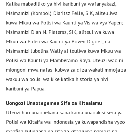
Katika mabadiliko ya hivi karibuni ya wafanyakazi,
Msimamizi (Kompol) Diaritsz Felle, SIK, aliteuliwa
kuwa Mkuu wa Polisi wa Kaunti ya Visiwa vya Yapen;
Msimamizi Dian N. Pietersz, SIK, aliteuliwa kuwa
Mkuu wa Polisi wa Kaunti ya Boven Digoel; na
Msimamizi Jubelina Wally aliteuliwa kuwa Mkuu wa
Polisi wa Kaunti ya Mamberamo Raya. Uteuzi wao ni
miongoni mwa nafasi kubwa zaidi za wakati mmoja za
wakuu wa polisi wa kike katika historia ya hivi
karibuni ya Papua.
Uongozi Unaotegemea Sifa za Kitaalamu
Uteuzi huo unaonekana sana kama unaoakisi sera ya
Polisi wa Kitaifa wa Indonesia ya kuwapandisha vyeo
maafisa kulingana na sifa za kitaaluma pamoja na