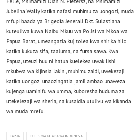
Felle, Msimamizi Dian N. Pietersz, na Msimamizi
Jubelina Wally katika nafasi muhimu za uongozi, muda
mfupi baada ya Brigedia Jenerali Dkt. Sulastiana
kuteuliwa kuwa Naibu Mkuu wa Polisi wa Mkoa wa
Papua Barat, umeangazia kujitolea kwa shirika hilo
katika kukuza sifa, taaluma, na fursa sawa. Kwa
Papua, uteuzi huu ni hatua kuelekea uwakilishi
mkubwa wa kijinsia lakini, muhimu zaidi, uwekezaji
katika uongozi unaozingatia jamii ambao unaweza
kujenga uaminifu wa umma, kuboresha huduma za
utekelezaji wa sheria, na kusaidia utulivu wa kikanda
wa muda mrefu.
PAPUA
POLISI WA KITAIFA WA INDONESIA