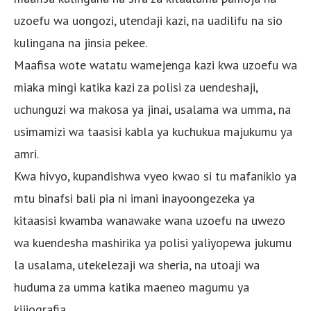
uzoefu wa uongozi, utendaji kazi, na uadilifu na sio
kulingana na jinsia pekee.
Maafisa wote watatu wamejenga kazi kwa uzoefu wa
miaka mingi katika kazi za polisi za uendeshaji,
uchunguzi wa makosa ya jinai, usalama wa umma, na
usimamizi wa taasisi kabla ya kuchukua majukumu ya
amri.
Kwa hivyo, kupandishwa vyeo kwao si tu mafanikio ya
mtu binafsi bali pia ni imani inayoongezeka ya
kitaasisi kwamba wanawake wana uzoefu na uwezo
wa kuendesha mashirika ya polisi yaliyopewa jukumu
la usalama, utekelezaji wa sheria, na utoaji wa
huduma za umma katika maeneo magumu ya
kijiografia.