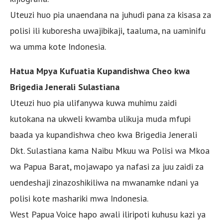
Uteuzi huo pia unaendana na juhudi pana za kisasa za
polisi ili kuboresha uwajibikaji, taaluma, na uaminifu
wa umma kote Indonesia.
Hatua Mpya Kufuatia Kupandishwa Cheo kwa
Brigedia Jenerali Sulastiana
Uteuzi huo pia ulifanywa kuwa muhimu zaidi
kutokana na ukweli kwamba ulikuja muda mfupi
baada ya kupandishwa cheo kwa Brigedia Jenerali
Dkt. Sulastiana kama Naibu Mkuu wa Polisi wa Mkoa
wa Papua Barat, mojawapo ya nafasi za juu zaidi za
uendeshaji zinazoshikiliwa na mwanamke ndani ya
polisi kote mashariki mwa Indonesia.
West Papua Voice hapo awali iliripoti kuhusu kazi ya