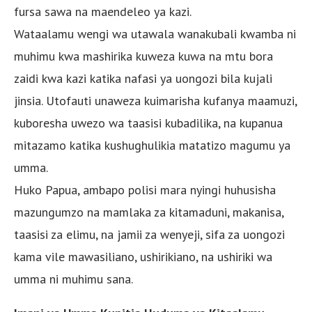
fursa sawa na maendeleo ya kazi.
Wataalamu wengi wa utawala wanakubali kwamba ni
muhimu kwa mashirika kuweza kuwa na mtu bora
zaidi kwa kazi katika nafasi ya uongozi bila kujali
jinsia. Utofauti unaweza kuimarisha kufanya maamuzi,
kuboresha uwezo wa taasisi kubadilika, na kupanua
mitazamo katika kushughulikia matatizo magumu ya
umma.
Huko Papua, ambapo polisi mara nyingi huhusisha
mazungumzo na mamlaka za kitamaduni, makanisa,
taasisi za elimu, na jamii za wenyeji, sifa za uongozi
kama vile mawasiliano, ushirikiano, na ushiriki wa
umma ni muhimu sana.