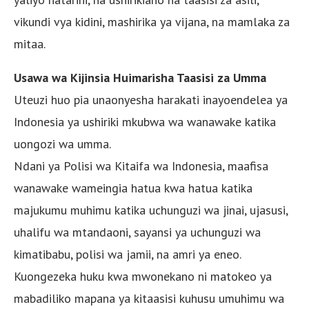
vikundi vya kidini, mashirika ya vijana, na mamlaka za
mitaa.
Usawa wa Kijinsia Huimarisha Taasisi za Umma
Uteuzi huo pia unaonyesha harakati inayoendelea ya
Indonesia ya ushiriki mkubwa wa wanawake katika
uongozi wa umma.
Ndani ya Polisi wa Kitaifa wa Indonesia, maafisa
wanawake wameingia hatua kwa hatua katika
majukumu muhimu katika uchunguzi wa jinai, ujasusi,
uhalifu wa mtandaoni, sayansi ya uchunguzi wa
kimatibabu, polisi wa jamii, na amri ya eneo.
Kuongezeka huku kwa mwonekano ni matokeo ya
mabadiliko mapana ya kitaasisi kuhusu umuhimu wa