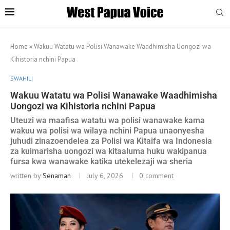
Home
»
Wakuu Watatu wa Polisi Wanawake Waadhimisha Uongozi wa
Kihistoria nchini Papua
SWAHILI
Wakuu Watatu wa Polisi Wanawake Waadhimisha
Uongozi wa Kihistoria nchini Papua
Uteuzi wa maafisa watatu wa polisi wanawake kama
wakuu wa polisi wa wilaya nchini Papua unaonyesha
juhudi zinazoendelea za Polisi wa Kitaifa wa Indonesia
za kuimarisha uongozi wa kitaaluma huku wakipanua
fursa kwa wanawake katika utekelezaji wa sheria
written by
Senaman
July 6, 2026
0 comment