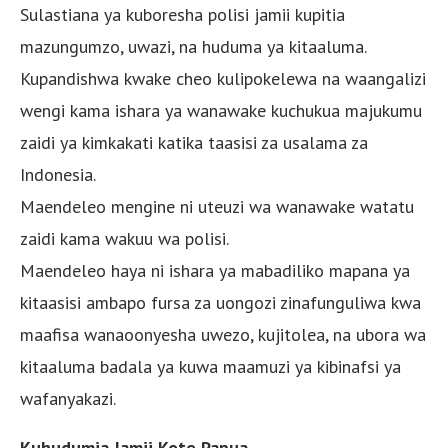
Sulastiana ya kuboresha polisi jamii kupitia
mazungumzo, uwazi, na huduma ya kitaaluma.
Kupandishwa kwake cheo kulipokelewa na waangalizi
wengi kama ishara ya wanawake kuchukua majukumu
zaidi ya kimkakati katika taasisi za usalama za
Indonesia.
Maendeleo mengine ni uteuzi wa wanawake watatu
zaidi kama wakuu wa polisi.
Maendeleo haya ni ishara ya mabadiliko mapana ya
kitaasisi ambapo fursa za uongozi zinafunguliwa kwa
maafisa wanaoonyesha uwezo, kujitolea, na ubora wa
kitaaluma badala ya kuwa maamuzi ya kibinafsi ya
wafanyakazi.
Kuhudumia Jamii Kote Papua