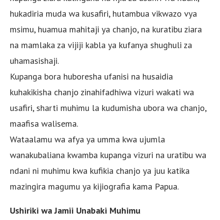
hukadiria muda wa kusafiri, hutambua vikwazo vya
msimu, huamua mahitaji ya chanjo, na kuratibu ziara
na mamlaka za vijiji kabla ya kufanya shughuli za
uhamasishaji.
Kupanga bora huboresha ufanisi na husaidia
kuhakikisha chanjo zinahifadhiwa vizuri wakati wa
usafiri, sharti muhimu la kudumisha ubora wa chanjo,
maafisa walisema.
Wataalamu wa afya ya umma kwa ujumla
wanakubaliana kwamba kupanga vizuri na uratibu wa
ndani ni muhimu kwa kufikia chanjo ya juu katika
mazingira magumu ya kijiografia kama Papua.
Ushiriki wa Jamii Unabaki Muhimu