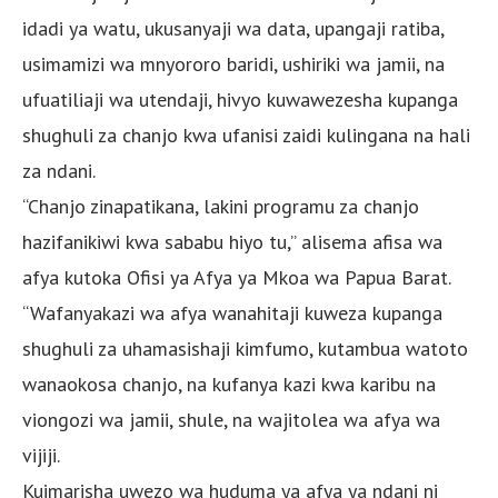
idadi ya watu, ukusanyaji wa data, upangaji ratiba,
usimamizi wa mnyororo baridi, ushiriki wa jamii, na
ufuatiliaji wa utendaji, hivyo kuwawezesha kupanga
shughuli za chanjo kwa ufanisi zaidi kulingana na hali
za ndani.
“Chanjo zinapatikana, lakini programu za chanjo
hazifanikiwi kwa sababu hiyo tu,” alisema afisa wa
afya kutoka Ofisi ya Afya ya Mkoa wa Papua Barat.
“Wafanyakazi wa afya wanahitaji kuweza kupanga
shughuli za uhamasishaji kimfumo, kutambua watoto
wanaokosa chanjo, na kufanya kazi kwa karibu na
viongozi wa jamii, shule, na wajitolea wa afya wa
vijiji.
Kuimarisha uwezo wa huduma ya afya ya ndani ni