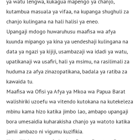
ya watu lengwa, kukagua mapengo ya chanjo,
kutambua masuala ya vifaa, na kupanga shughuli za
chanjo kulingana na hali halisi ya eneo.
Upangaji mdogo huwaruhusu maafisa wa afya
kuunda mipango ya kina ya uendeshaji kulingana na
data ya ngazi ya kijiji, usambazaji wa idadi ya watu,
upatikanaji wa usafiri, hali ya msimu, na rasilimali za
huduma za afya zinazopatikana, badala ya ratiba za
kawaida tu.
Maafisa wa Ofisi ya Afya ya Mkoa wa Papua Barat
walishiriki uzoefu wa vitendo kutokana na kutekeleza
mbinu kama hizo katika jimbo lao, ambapo upangaji
bora umesaidia kuharakisha chanjo ya watoto katika
jamii ambazo ni vigumu kuzifikia.