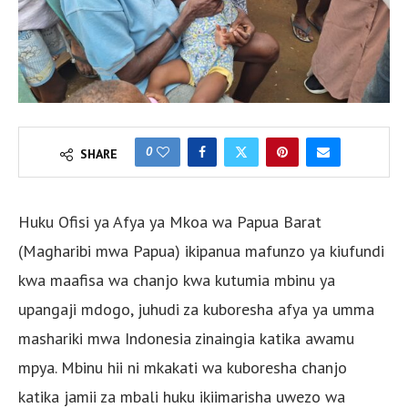
0
SHARE
Huku Ofisi ya Afya ya Mkoa wa Papua Barat
(Magharibi mwa Papua) ikipanua mafunzo ya kiufundi
kwa maafisa wa chanjo kwa kutumia mbinu ya
upangaji mdogo, juhudi za kuboresha afya ya umma
mashariki mwa Indonesia zinaingia katika awamu
mpya. Mbinu hii ni mkakati wa kuboresha chanjo
katika jamii za mbali huku ikiimarisha uwezo wa