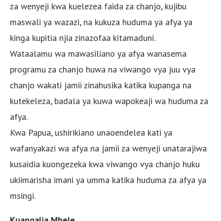
za wenyeji kwa kuelezea faida za chanjo, kujibu
maswali ya wazazi, na kukuza huduma ya afya ya
kinga kupitia njia zinazofaa kitamaduni.
Wataalamu wa mawasiliano ya afya wanasema
programu za chanjo huwa na viwango vya juu vya
chanjo wakati jamii zinahusika katika kupanga na
kutekeleza, badala ya kuwa wapokeaji wa huduma za
afya.
Kwa Papua, ushirikiano unaoendelea kati ya
wafanyakazi wa afya na jamii za wenyeji unatarajiwa
kusaidia kuongezeka kwa viwango vya chanjo huku
ukiimarisha imani ya umma katika huduma za afya ya
msingi.
Kuangalia Mbele