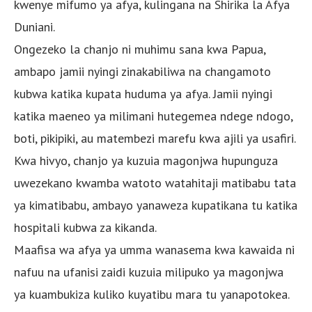
kwenye mifumo ya afya, kulingana na Shirika la Afya
Duniani.
Ongezeko la chanjo ni muhimu sana kwa Papua,
ambapo jamii nyingi zinakabiliwa na changamoto
kubwa katika kupata huduma ya afya. Jamii nyingi
katika maeneo ya milimani hutegemea ndege ndogo,
boti, pikipiki, au matembezi marefu kwa ajili ya usafiri.
Kwa hivyo, chanjo ya kuzuia magonjwa hupunguza
uwezekano kwamba watoto watahitaji matibabu tata
ya kimatibabu, ambayo yanaweza kupatikana tu katika
hospitali kubwa za kikanda.
Maafisa wa afya ya umma wanasema kwa kawaida ni
nafuu na ufanisi zaidi kuzuia milipuko ya magonjwa
ya kuambukiza kuliko kuyatibu mara tu yanapotokea.