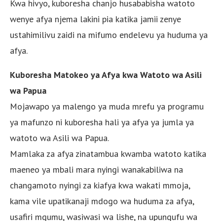
Kwa hivyo, kuboresha chanjo husababisha watoto
wenye afya njema lakini pia katika jamii zenye
ustahimilivu zaidi na mifumo endelevu ya huduma ya
afya.
Kuboresha Matokeo ya Afya kwa Watoto wa Asili
wa Papua
Mojawapo ya malengo ya muda mrefu ya programu
ya mafunzo ni kuboresha hali ya afya ya jumla ya
watoto wa Asili wa Papua.
Mamlaka za afya zinatambua kwamba watoto katika
maeneo ya mbali mara nyingi wanakabiliwa na
changamoto nyingi za kiafya kwa wakati mmoja,
kama vile upatikanaji mdogo wa huduma za afya,
usafiri mgumu, wasiwasi wa lishe, na upungufu wa