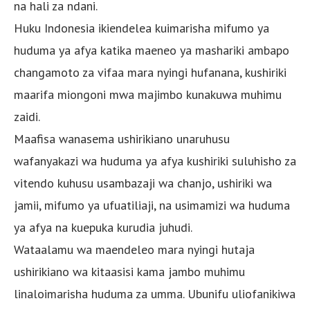
na hali za ndani.
Huku Indonesia ikiendelea kuimarisha mifumo ya
huduma ya afya katika maeneo ya mashariki ambapo
changamoto za vifaa mara nyingi hufanana, kushiriki
maarifa miongoni mwa majimbo kunakuwa muhimu
zaidi.
Maafisa wanasema ushirikiano unaruhusu
wafanyakazi wa huduma ya afya kushiriki suluhisho za
vitendo kuhusu usambazaji wa chanjo, ushiriki wa
jamii, mifumo ya ufuatiliaji, na usimamizi wa huduma
ya afya na kuepuka kurudia juhudi.
Wataalamu wa maendeleo mara nyingi hutaja
ushirikiano wa kitaasisi kama jambo muhimu
linaloimarisha huduma za umma. Ubunifu uliofanikiwa