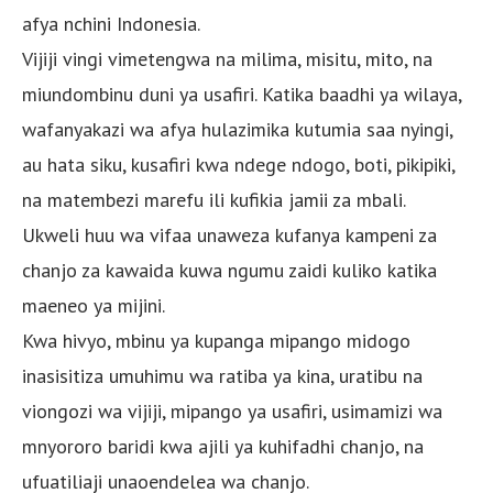
afya nchini Indonesia.
Vijiji vingi vimetengwa na milima, misitu, mito, na
miundombinu duni ya usafiri. Katika baadhi ya wilaya,
wafanyakazi wa afya hulazimika kutumia saa nyingi,
au hata siku, kusafiri kwa ndege ndogo, boti, pikipiki,
na matembezi marefu ili kufikia jamii za mbali.
Ukweli huu wa vifaa unaweza kufanya kampeni za
chanjo za kawaida kuwa ngumu zaidi kuliko katika
maeneo ya mijini.
Kwa hivyo, mbinu ya kupanga mipango midogo
inasisitiza umuhimu wa ratiba ya kina, uratibu na
viongozi wa vijiji, mipango ya usafiri, usimamizi wa
mnyororo baridi kwa ajili ya kuhifadhi chanjo, na
ufuatiliaji unaoendelea wa chanjo.