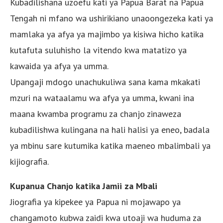
Kubadilishana uzoefu kati ya Papua Barat na Papua
Tengah ni mfano wa ushirikiano unaoongezeka kati ya
mamlaka ya afya ya majimbo ya kisiwa hicho katika
kutafuta suluhisho la vitendo kwa matatizo ya
kawaida ya afya ya umma.
Upangaji mdogo unachukuliwa sana kama mkakati
mzuri na wataalamu wa afya ya umma, kwani ina
maana kwamba programu za chanjo zinaweza
kubadilishwa kulingana na hali halisi ya eneo, badala
ya mbinu sare kutumika katika maeneo mbalimbali ya
kijiografia.
Kupanua Chanjo katika Jamii za Mbali
Jiografia ya kipekee ya Papua ni mojawapo ya
changamoto kubwa zaidi kwa utoaji wa huduma za