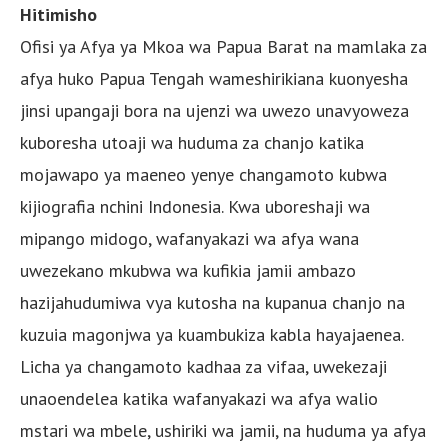
Hitimisho
Ofisi ya Afya ya Mkoa wa Papua Barat na mamlaka za
afya huko Papua Tengah wameshirikiana kuonyesha
jinsi upangaji bora na ujenzi wa uwezo unavyoweza
kuboresha utoaji wa huduma za chanjo katika
mojawapo ya maeneo yenye changamoto kubwa
kijiografia nchini Indonesia. Kwa uboreshaji wa
mipango midogo, wafanyakazi wa afya wana
uwezekano mkubwa wa kufikia jamii ambazo
hazijahudumiwa vya kutosha na kupanua chanjo na
kuzuia magonjwa ya kuambukiza kabla hayajaenea.
Licha ya changamoto kadhaa za vifaa, uwekezaji
unaoendelea katika wafanyakazi wa afya walio
mstari wa mbele, ushiriki wa jamii, na huduma ya afya