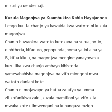
mizuri ya uendeshaji.
Kuzuia Magonjwa ya Kuambukiza Kabla Hayajaenea
Lengo kuu la chanjo ya kawaida kwa watoto ni kuzuia
magonjwa.
Chanjo huwaokoa watoto kutokana na surua, polio,
diphtheria, kifaduro, pepopunda, homa ya ini aina ya
B, kifua kikuu, na magonjwa mengine yanayoweza
kuzuilika kwa chanjo ambayo kihistoria
yamesababisha magonjwa na vifo miongoni mwa
watoto duniani kote.
Chanjo ni mojawapo ya hatua za afya ya umma
zilizofanikiwa zaidi, kuzuia mamilioni ya vifo kila
mwaka kote ulimwenguni na kupunguza mzigo