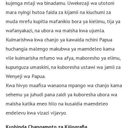
kujenga mtaji wa binadamu. Uwekezaji wa utotoni
mara nyingi hutoa faida za kijamii na kiuchumi za
muda mrefu kupitia mafanikio bora ya kielimu, tija ya
wafanyakazi, na ubora wa maisha kwa ujumla.
Kuimarishwa kwa chanjo ya kawaida nchini Papua
huchangia malengo makubwa ya maendeleo kama
vile kuimarisha mfumo wa afya, maboresho ya elimu,
kupunguza umaskini, na kuboresha ustawi wa jamii za
Wenyeji wa Papua.
Kwa hivyo maafisa wanaona mpango wa chanjo kama
sehemu ya juhudi pana zaidi ya kuboresha ubora wa
maisha katika eneo hilo na kusaidia maendeleo
endelevu kwa vizazi vijavyo.
Kushinda Changamoto za Kijiografia