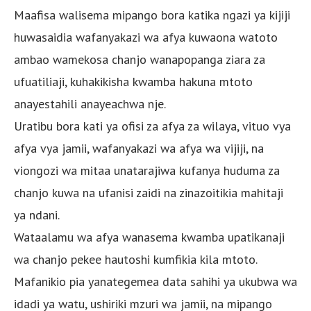
Maafisa walisema mipango bora katika ngazi ya kijiji
huwasaidia wafanyakazi wa afya kuwaona watoto
ambao wamekosa chanjo wanapopanga ziara za
ufuatiliaji, kuhakikisha kwamba hakuna mtoto
anayestahili anayeachwa nje.
Uratibu bora kati ya ofisi za afya za wilaya, vituo vya
afya vya jamii, wafanyakazi wa afya wa vijiji, na
viongozi wa mitaa unatarajiwa kufanya huduma za
chanjo kuwa na ufanisi zaidi na zinazoitikia mahitaji
ya ndani.
Wataalamu wa afya wanasema kwamba upatikanaji
wa chanjo pekee hautoshi kumfikia kila mtoto.
Mafanikio pia yanategemea data sahihi ya ukubwa wa
idadi ya watu, ushiriki mzuri wa jamii, na mipango