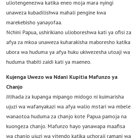
uliotengenezwa katika eneo moja mara nyingi
unaweza kubadilishwa mahali pengine kwa
marekebisho yanayofaa.
Nchini Papua, ushirikiano ulioboreshwa kati ya ofisi za
afya za mkoa unaweza kuharakisha maboresho katika
ubora wa huduma ya afya huku ukiwezesha utoaji wa
huduma thabiti zaidi kati ya maeneo.
Kujenga Uwezo wa Ndani Kupitia Mafunzo ya
Chanjo
Jitihada za kupanga mipango midogo ni kuimarisha
ujuzi wa wafanyakazi wa afya walio mstari wa mbele
wanaotoa huduma za chanjo kote Papua pamoja na
kuongeza chanjo. Mafunzo hayo yanawapa maafisa
wa chanjo ujuzi wa vitendo katika uchoraji ramani wa