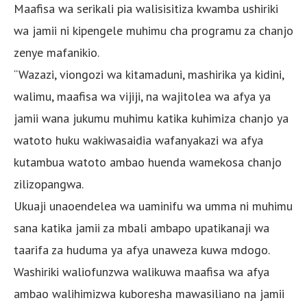
Maafisa wa serikali pia walisisitiza kwamba ushiriki
wa jamii ni kipengele muhimu cha programu za chanjo
zenye mafanikio.
“Wazazi, viongozi wa kitamaduni, mashirika ya kidini,
walimu, maafisa wa vijiji, na wajitolea wa afya ya
jamii wana jukumu muhimu katika kuhimiza chanjo ya
watoto huku wakiwasaidia wafanyakazi wa afya
kutambua watoto ambao huenda wamekosa chanjo
zilizopangwa.
Ukuaji unaoendelea wa uaminifu wa umma ni muhimu
sana katika jamii za mbali ambapo upatikanaji wa
taarifa za huduma ya afya unaweza kuwa mdogo.
Washiriki waliofunzwa walikuwa maafisa wa afya
ambao walihimizwa kuboresha mawasiliano na jamii