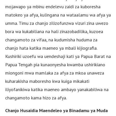
mojawapo ya mbinu endelevu zaidi za kuboresha
matokeo ya afya, kulingana na wataalamu wa afya ya
umma. Timu za chanjo zilizofunzwa vizuri zina uwezo
bora wa kukabiliana na hali zinazobadilika, kuzoea
changamoto za vifaa, na kudumisha huduma za
chanjo hata katika maeneo ya mbali kijiografia.
Kushiriki uzoefu wa uendeshaji kati ya Papua Barat na
Papua Tengah pia kunaonyesha kwamba ushirikiano
miongoni mwa mamlaka za afya za mkoa unaweza
kuharakisha maboresho kwa kuiga mikakati
iliyofanikiwa katika maeneo ambayo yanakabiliwa na
changamoto kama hizo za afya.
Chanjo Husaidia Maendeleo ya Binadamu ya Muda