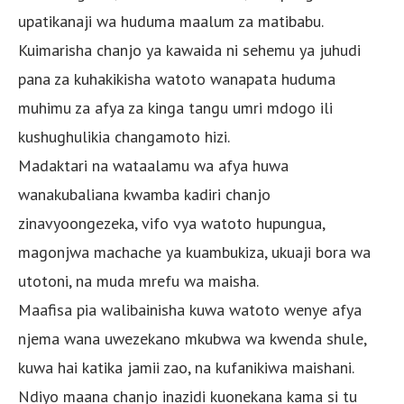
upatikanaji wa huduma maalum za matibabu.
Kuimarisha chanjo ya kawaida ni sehemu ya juhudi
pana za kuhakikisha watoto wanapata huduma
muhimu za afya za kinga tangu umri mdogo ili
kushughulikia changamoto hizi.
Madaktari na wataalamu wa afya huwa
wanakubaliana kwamba kadiri chanjo
zinavyoongezeka, vifo vya watoto hupungua,
magonjwa machache ya kuambukiza, ukuaji bora wa
utotoni, na muda mrefu wa maisha.
Maafisa pia walibainisha kuwa watoto wenye afya
njema wana uwezekano mkubwa wa kwenda shule,
kuwa hai katika jamii zao, na kufanikiwa maishani.
Ndiyo maana chanjo inazidi kuonekana kama si tu