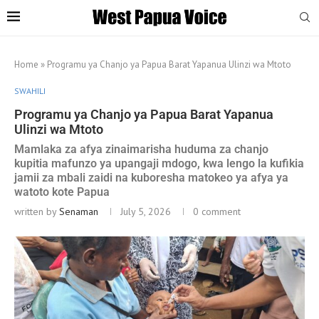
Home
»
Programu ya Chanjo ya Papua Barat Yapanua Ulinzi wa Mtoto
SWAHILI
Programu ya Chanjo ya Papua Barat Yapanua
Ulinzi wa Mtoto
Mamlaka za afya zinaimarisha huduma za chanjo
kupitia mafunzo ya upangaji mdogo, kwa lengo la kufikia
jamii za mbali zaidi na kuboresha matokeo ya afya ya
watoto kote Papua
written by
Senaman
July 5, 2026
0 comment