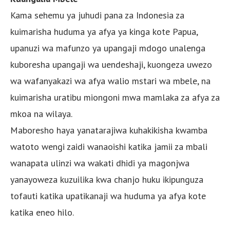
Kama sehemu ya juhudi pana za Indonesia za
kuimarisha huduma ya afya ya kinga kote Papua,
upanuzi wa mafunzo ya upangaji mdogo unalenga
kuboresha upangaji wa uendeshaji, kuongeza uwezo
wa wafanyakazi wa afya walio mstari wa mbele, na
kuimarisha uratibu miongoni mwa mamlaka za afya za
mkoa na wilaya.
Maboresho haya yanatarajiwa kuhakikisha kwamba
watoto wengi zaidi wanaoishi katika jamii za mbali
wanapata ulinzi wa wakati dhidi ya magonjwa
yanayoweza kuzuilika kwa chanjo huku ikipunguza
tofauti katika upatikanaji wa huduma ya afya kote
katika eneo hilo.