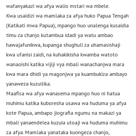
wafanyakazi wa afya walio mstari wa mbele.
Kwa usaidizi wa mamlaka za afya huko Papua Tengah
(Katikati mwa Papua), mpango huo unalenga kusaidia
timu za chanjo kutambua idadi ya watu ambao
hawajafunikwa, kupanga shughuli za uhamasishaji
kwa ufanisi zaidi, na kuhakikisha kwamba watoto
wanaoishi katika vijiji vya mbali wanachanjwa mara
kwa mara dhidi ya magonjwa ya kuambukiza ambayo
yanaweza kuzuilika.
Maafisa wa afya wanasema mpango huo ni hatua
muhimu katika kuboresha usawa wa huduma ya afya
kote Papua, ambapo jiografia ngumu na makazi ya
mbali yanaendelea kuzuia utoaji wa huduma muhimu
za afya. Mamlaka yanataka kuongeza chanjo,