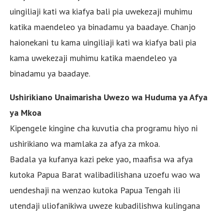
uingiliaji kati wa kiafya bali pia uwekezaji muhimu
katika maendeleo ya binadamu ya baadaye. Chanjo
haionekani tu kama uingiliaji kati wa kiafya bali pia
kama uwekezaji muhimu katika maendeleo ya
binadamu ya baadaye.
Ushirikiano Unaimarisha Uwezo wa Huduma ya Afya
ya Mkoa
Kipengele kingine cha kuvutia cha programu hiyo ni
ushirikiano wa mamlaka za afya za mkoa.
Badala ya kufanya kazi peke yao, maafisa wa afya
kutoka Papua Barat walibadilishana uzoefu wao wa
uendeshaji na wenzao kutoka Papua Tengah ili
utendaji uliofanikiwa uweze kubadilishwa kulingana