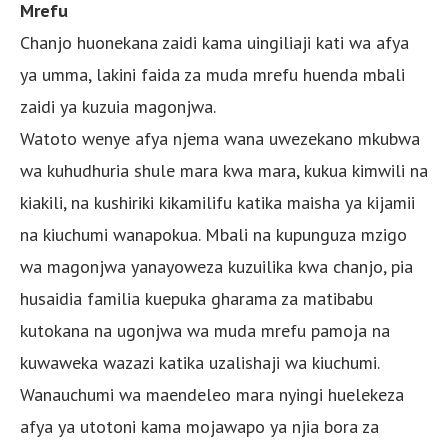
Mrefu
Chanjo huonekana zaidi kama uingiliaji kati wa afya
ya umma, lakini faida za muda mrefu huenda mbali
zaidi ya kuzuia magonjwa.
Watoto wenye afya njema wana uwezekano mkubwa
wa kuhudhuria shule mara kwa mara, kukua kimwili na
kiakili, na kushiriki kikamilifu katika maisha ya kijamii
na kiuchumi wanapokua. Mbali na kupunguza mzigo
wa magonjwa yanayoweza kuzuilika kwa chanjo, pia
husaidia familia kuepuka gharama za matibabu
kutokana na ugonjwa wa muda mrefu pamoja na
kuwaweka wazazi katika uzalishaji wa kiuchumi.
Wanauchumi wa maendeleo mara nyingi huelekeza
afya ya utotoni kama mojawapo ya njia bora za