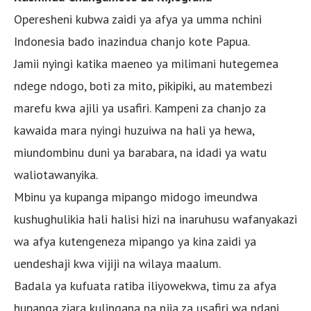
Operesheni kubwa zaidi ya afya ya umma nchini
Indonesia bado inazindua chanjo kote Papua.
Jamii nyingi katika maeneo ya milimani hutegemea
ndege ndogo, boti za mito, pikipiki, au matembezi
marefu kwa ajili ya usafiri. Kampeni za chanjo za
kawaida mara nyingi huzuiwa na hali ya hewa,
miundombinu duni ya barabara, na idadi ya watu
waliotawanyika.
Mbinu ya kupanga mipango midogo imeundwa
kushughulikia hali halisi hizi na inaruhusu wafanyakazi
wa afya kutengeneza mipango ya kina zaidi ya
uendeshaji kwa vijiji na wilaya maalum.
Badala ya kufuata ratiba iliyowekwa, timu za afya
hupanga ziara kulingana na njia za usafiri wa ndani,