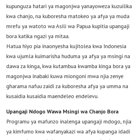
kupunguza hatari ya magonjwa yanayoweza kuzuilika
kwa chanjo, na kuboresha matokeo ya afya ya muda
mrefu ya watoto wa Asili wa Papua kupitia upangaji
bora katika ngazi ya mitaa.
Hatua hiyo pia inaonyesha kujitolea kwa Indonesia
kwa ujumla kuimarisha huduma ya afya ya msingi na
dawa za kinga, kwa kutambua kwamba kinga bora ya
magonjwa inabaki kuwa miongoni mwa njia zenye
gharama nafuu zaidi za kuboresha afya ya umma na
kusaidia kusaidia maendeleo endelevu.
Upangaji Ndogo Wawa Msingi wa Chanjo Bora
Programu ya mafunzo inalenga upangaji mdogo, njia
ya kimfumo kwa wafanyakazi wa afya kupanga idadi