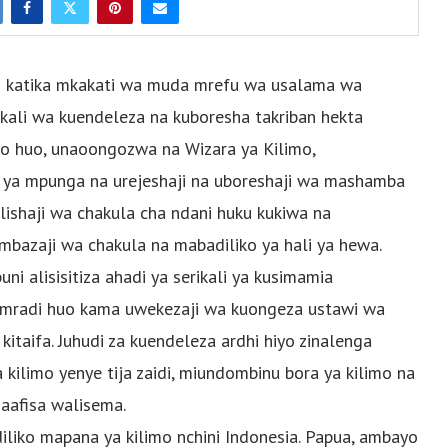
i katika mkakati wa muda mrefu wa usalama wa
kali wa kuendeleza na kuboresha takriban hekta
ngo huo, unaoongozwa na Wizara ya Kilimo,
a mpunga na urejeshaji na uboreshaji wa mashamba
alishaji wa chakula cha ndani huku kukiwa na
bazaji wa chakula na mabadiliko ya hali ya hewa.
ni alisisitiza ahadi ya serikali ya kusimamia
a mradi huo kama uwekezaji wa kuongeza ustawi wa
itaifa. Juhudi za kuendeleza ardhi hiyo zinalenga
 kilimo yenye tija zaidi, miundombinu bora ya kilimo na
aafisa walisema.
iliko mapana ya kilimo nchini Indonesia. Papua, ambayo