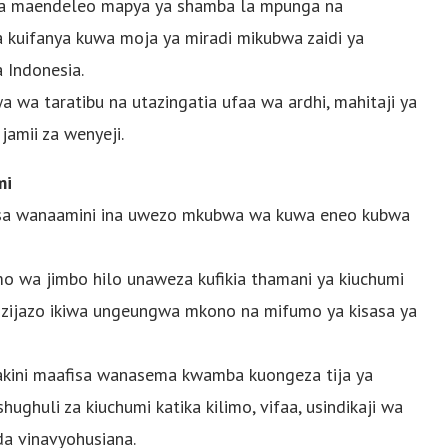
wa maendeleo mapya ya shamba la mpunga na
a kuifanya kuwa moja ya miradi mikubwa zaidi ya
 Indonesia.
a wa taratibu na utazingatia ufaa wa ardhi, mahitaji ya
jamii za wenyeji.
mi
isa wanaamini ina uwezo mkubwa wa kuwa eneo kubwa
o wa jimbo hilo unaweza kufikia thamani ya kiuchumi
ku zijazo ikiwa ungeungwa mkono na mifumo ya kisasa ya
lakini maafisa wanasema kwamba kuongeza tija ya
huli za kiuchumi katika kilimo, vifaa, usindikaji wa
da vinavyohusiana.