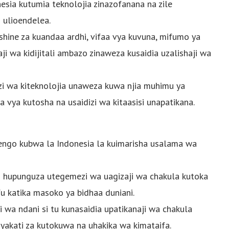
esia kutumia teknolojia zinazofanana na zile
 ulioendelea.
hine za kuandaa ardhi, vifaa vya kuvuna, mifumo ya
ji wa kidijitali ambazo zinaweza kusaidia uzalishaji wa
 wa kiteknolojia unaweza kuwa njia muhimu ya
ya kutosha na usaidizi wa kitaasisi unapatikana.
lengo kubwa la Indonesia la kuimarisha usalama wa
 hupunguza utegemezi wa uagizaji wa chakula kutoka
fu katika masoko ya bidhaa duniani.
a ndani si tu kunasaidia upatikanaji wa chakula
 nyakati za kutokuwa na uhakika wa kimataifa.