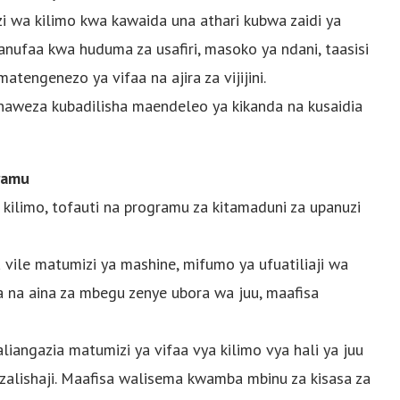
a kilimo kwa kawaida una athari kubwa zaidi ya
nufaa kwa huduma za usafiri, masoko ya ndani, taasisi
tengenezo ya vifaa na ajira za vijijini.
aweza kubadilisha maendeleo ya kikanda na kusaidia
ramu
a kilimo, tofauti na programu za kitamaduni za upanuzi
ile matumizi ya mashine, mifumo ya ufuatiliaji wa
hwa na aina za mbegu zenye ubora wa juu, maafisa
 aliangazia matumizi ya vifaa vya kilimo vya hali ya juu
zalishaji. Maafisa walisema kwamba mbinu za kisasa za