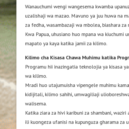
Wanauchumi wengi wangesema kwamba upanuzi w
uzalishaji wa mazao. Mavuno ya juu huwa na ma
za fedha, wasambazaji wa mbolea, biashara za ma
Kwa Papua, uhusiano huo mpana wa kiuchumi un
mapato ya kaya katika jamii za kilimo.
Kilimo cha Kisasa Chawa Muhimu katika Prog
Programu hii inazingatia teknolojia ya kisasa y
wa kilimo.
Mradi huo utajumuisha vipengele muhimu kama v
kidijitali, kilimo sahihi, umwagiliaji uliobores
walisema.
Katika ziara za hivi karibuni za shambani, waziri
ili kuongeza ufanisi na kupunguza gharama za u