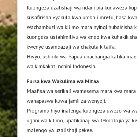
Kuongeza uzalishaji wa ndani pia kunaweza kup
kusafirisha vyakula kwa umbali mrefu, hasa kwa
Wachambuzi wa kilimo mara nyingi hubainisha k
kuongeza ustahimilivu wa eneo kwa kuhakiki
kwenye usambazaji wa chakula kitaifa.
Hivyo, ushiriki wa Papua unachangia katika mae
wa kimkakati nchini Indonesia.
Fursa kwa Wakulima wa Mitaa
Maafisa wa serikali wamesema mara kwa mara
wanapaswa kuwa jamii za wenyeji.
Programu hiyo inalenga kuongeza uwezo wa wa
ugani wa kilimo, upatikanaji wa teknolojia ya k
malengo ya uzalishaji pekee.