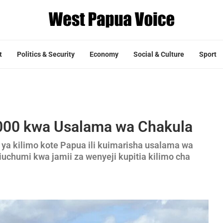
t
Politics & Security
Economy
Social & Culture
Sport
000 kwa Usalama wa Chakula
a kilimo kote Papua ili kuimarisha usalama wa
iuchumi kwa jamii za wenyeji kupitia kilimo cha