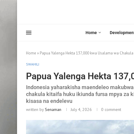
Home
Developmen
Home
»
Papua Yalenga Hekta 137,000 kwa Usalama wa Chakula
SWAHILI
Papua Yalenga Hekta 137,
Indonesia yaharakisha maendeleo makubwa y
chakula kitaifa huku ikiunda fursa mpya za k
kisasa na endelevu
written by
Senaman
July 4, 2026
0 comment