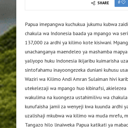
0
SHARE
Papua imepangwa kuchukua jukumu kubwa zaid
chakula wa Indonesia baada ya mpango wa seri
137,000 za ardhi ya kilimo kote kisiwani. Mpa
unachanganya maendeleo ya mashamba mapya y
yaliyopo huku Indonesia ikijaribu kuimarisha uz
sintofahamu inayoongezeka duniani kuhusu usam
Waziri wa Kilimo Andi Amran Sulaiman hivi karibu
utekelezaji wa mpango huo kibinafsi, akieleze
wakulima na kuongeza ustahimilivu wa chakula k
kunufaisha jamii za wenyeji kwa kuunda ardhi ya
uzalishaji mkubwa wa kilimo wa muda mrefu, m
Tangazo hilo linaiweka Papua katikati ya mabad