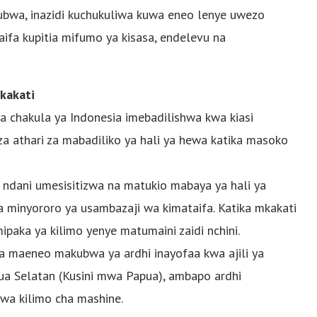
 kubwa, inazidi kuchukuliwa kuwa eneo lenye uwezo
ifa kupitia mifumo ya kisasa, endelevu na
kakati
wa chakula ya Indonesia imebadilishwa kwa kiasi
a athari za mabadiliko ya hali ya hewa katika masoko
ndani umesisitizwa na matukio mabaya ya hali ya
a minyororo ya usambazaji wa kimataifa. Katika mkakati
paka ya kilimo yenye matumaini zaidi nchini.
na maeneo makubwa ya ardhi inayofaa kwa ajili ya
ua Selatan (Kusini mwa Papua), ambapo ardhi
kwa kilimo cha mashine.