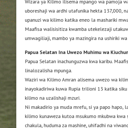
Wizara ya Kilimo ilisema mpango wa pamoja 
uboreshaji wa ardhi utafunika hekta 137,000, n
upanuzi wa kilimo katika eneo la mashariki mwa
Maafisa walisisitiza kwamba utekelezaji utakuw
umwagiliaji, mambo ya mazingira na ushiriki wa 
Papua Selatan Ina Uwezo Muhimu wa Kiuchu
Papua Selatan inachunguzwa kwa karibu. Maaf
linalozalisha mpunga.
Waziri wa Kilimo Amran alisema uwezo wa kilim
inayokadiriwa kuwa Rupia trilioni 13 katika si
kilimo na uzalishaji mzuri.
Ni makadirio ya muda mrefu, si ya papo hapo, 
kilimo kunaweza kutoa msukumo mkubwa kwa shug
chakula, huduma za mashine, uhifadhi na viwan