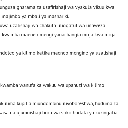
unguza gharama za usafirishaji wa vyakula vikuu kwa
 majimbo ya mbali ya mashariki.
uwa uzalishaji wa chakula uliogatuliwa unaweza
sha kwamba maeneo mengi yanachangia moja kwa moja
ndeleo ya kilimo katika maeneo mengine ya uzalishaji
 kwamba wanufaika wakuu wa upanuzi wa kilimo
kulima kupitia miundombinu iliyoboreshwa, huduma za
isasa na ujumuishaji bora wa soko badala ya kuzingatia