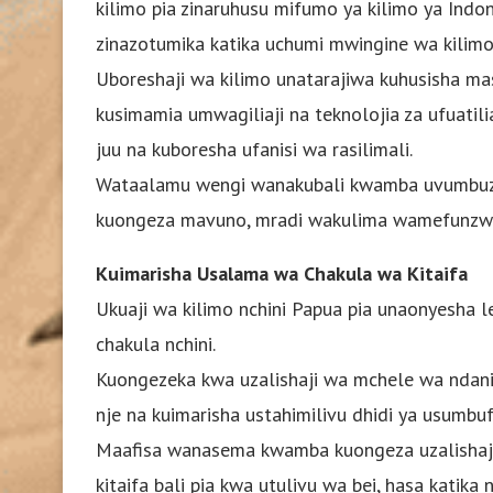
kilimo pia zinaruhusu mifumo ya kilimo ya Indon
zinazotumika katika uchumi mwingine wa kilimo
Uboreshaji wa kilimo unatarajiwa kuhusisha mas
kusimamia umwagiliaji na teknolojia za ufuatilia
juu na kuboresha ufanisi wa rasilimali.
Wataalamu wengi wanakubali kwamba uvumbuzi
kuongeza mavuno, mradi wakulima wamefunzwa v
Kuimarisha Usalama wa Chakula wa Kitaifa
Ukuaji wa kilimo nchini Papua pia unaonyesha 
chakula nchini.
Kuongezeka kwa uzalishaji wa mchele wa ndani
nje na kuimarisha ustahimilivu dhidi ya usumbu
Maafisa wanasema kwamba kuongeza uzalishaji w
kitaifa bali pia kwa utulivu wa bei, hasa katika