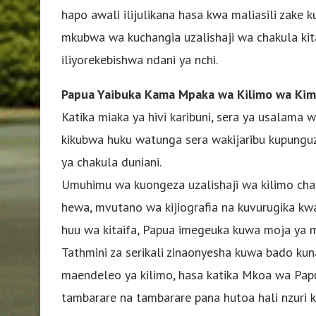
hapo awali ilijulikana hasa kwa maliasili zake
mkubwa wa kuchangia uzalishaji wa chakula kita
iliyorekebishwa ndani ya nchi.
Papua Yaibuka Kama Mpaka wa Kilimo wa Kim
Katika miaka ya hivi karibuni, sera ya usalama 
kikubwa huku watunga sera wakijaribu kupunguz
ya chakula duniani.
Umuhimu wa kuongeza uzalishaji wa kilimo cha 
hewa, mvutano wa kijiografia na kuvurugika kw
huu wa kitaifa, Papua imegeuka kuwa moja ya mi
Tathmini za serikali zinaonyesha kuwa bado ku
maendeleo ya kilimo, hasa katika Mkoa wa Pap
tambarare na tambarare pana hutoa hali nzuri 