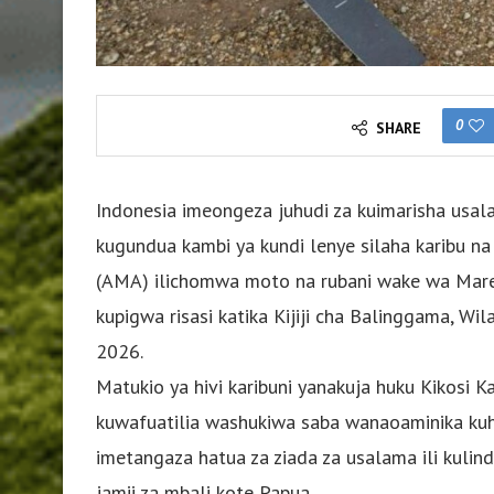
0
SHARE
Indonesia imeongeza juhudi za kuimarisha usa
kugundua kambi ya kundi lenye silaha karibu n
(AMA) ilichomwa moto na rubani wake wa Mareka
kupigwa risasi katika Kijiji cha Balinggama, W
2026.
Matukio ya hivi karibuni yanakuja huku Kikosi 
kuwafuatilia washukiwa saba wanaoaminika kuhus
imetangaza hatua za ziada za usalama ili kulin
jamii za mbali kote Papua.