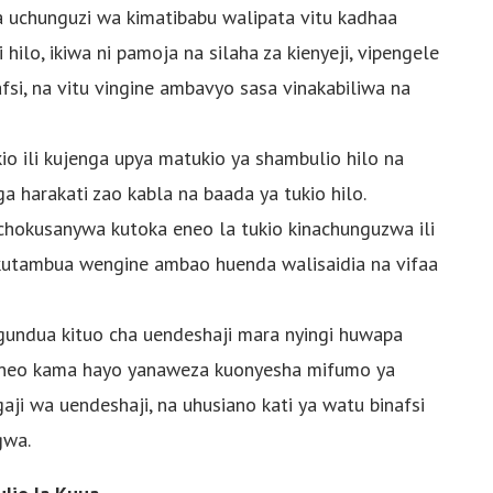
 uchunguzi wa kimatibabu walipata vitu kadhaa
hilo, ikiwa ni pamoja na silaha za kienyeji, vipengele
nafsi, na vitu vingine ambavyo sasa vinakabiliwa na
io ili kujenga upya matukio ya shambulio hilo na
 harakati zao kabla na baada ya tukio hilo.
ichokusanywa kutoka eneo la tukio kinachunguzwa ili
 kutambua wengine ambao huenda walisaidia na vifaa
dua kituo cha uendeshaji mara nyingi huwapa
eneo kama hayo yanaweza kuonyesha mifumo ya
aji wa uendeshaji, na uhusiano kati ya watu binafsi
gwa.