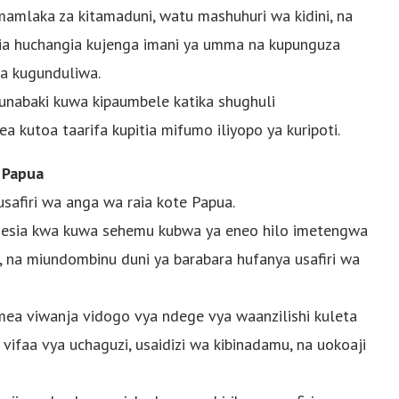
, mamlaka za kitamaduni, watu mashuhuri wa kidini, na
 pia huchangia kujenga imani ya umma na kupunguza
la kugunduliwa.
 unabaki kuwa kipaumbele katika shughuli
 kutoa taarifa kupitia mifumo iliyopo ya kuripoti.
 Papua
afiri wa anga wa raia kote Papua.
nesia kwa kuwa sehemu kubwa ya eneo hilo imetengwa
ne, na miundombinu duni ya barabara hufanya usafiri wa
ea viwanja vidogo vya ndege vya waanzilishi kuleta
, vifaa vya uchaguzi, usaidizi wa kibinadamu, na uokoaji