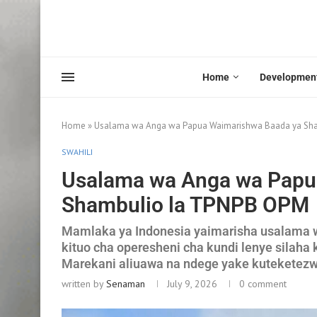
Home
Developmen
Home
»
Usalama wa Anga wa Papua Waimarishwa Baada ya Sh
SWAHILI
Usalama wa Anga wa Papu
Shambulio la TPNPB OPM
Mamlaka ya Indonesia yaimarisha usalama 
kituo cha operesheni cha kundi lenye silaha
Marekani aliuawa na ndege yake kuteketez
written by
Senaman
July 9, 2026
0 comment