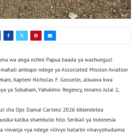
lama wa anga nchini Papua baada ya wachunguzi
a mahali ambapo ndege ya Associated Mission Aviation
ni, Kapteni Nicholas F. Gosselin, aliuawa kwa
ilaya ya Sobaham, Yahukimo Regency, mnamo Julai 2,
Kazi cha Ops Damai Cartenz 2026 kikiendelea
ika katika shambulio hilo. Serikali ya Indonesia
da viwanja vya ndege vilivyo hatarini vinavyohudumia