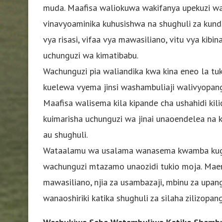
muda. Maafisa waliokuwa wakifanya upekuzi wa
vinavyoaminika kuhusishwa na shughuli za kundi 
vya risasi, vifaa vya mawasiliano, vitu vya kibi
uchunguzi wa kimatibabu.
Wachunguzi pia waliandika kwa kina eneo la tuk
kuelewa vyema jinsi washambuliaji walivyopanga
Maafisa walisema kila kipande cha ushahidi kil
kuimarisha uchunguzi wa jinai unaoendelea na
au shughuli.
Wataalamu wa usalama wanasema kwamba kugun
wachunguzi mtazamo unaozidi tukio moja. Ma
mawasiliano, njia za usambazaji, mbinu za upang
wanaoshiriki katika shughuli za silaha zilizopan