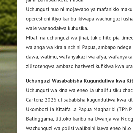
Uchunguzi huo ni mojawapo ya mafanikio makub
operesheni iliyo karibu ikiwapa wachunguzi us
wale wanaodaiwa kuhusika.
Mbali na uchunguzi wa jinai, tukio hilo pia li
wa anga wa kiraia nchini Papua, ambapo ndege n
dawa, walimu, wafanyakazi wa afya, wafanyakaz
zilizotengwa ambazo haziwezi kufikiwa kwa urah
Uchunguzi Wasababisha Kugunduliwa kwa Kit
Uchunguzi wa kina wa eneo la uhalifu siku cha
Cartenz 2026 ulisababisha kugunduliwa kwa kile
Ukombozi la Kitaifa la Papua Magharibi (TPNP
Balinggama, lililoko karibu na Uwanja wa Ndeg
Wachunguzi wa polisi walibaini kuwa eneo hilo l