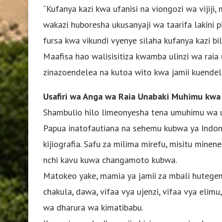
“Kufanya kazi kwa ufanisi na viongozi wa vijiji
wakazi huboresha ukusanyaji wa taarifa lakini
fursa kwa vikundi vyenye silaha kufanya kazi bi
Maafisa hao walisisitiza kwamba ulinzi wa raia
zinazoendelea na kutoa wito kwa jamii kuendelea
Usafiri wa Anga wa Raia Unabaki Muhimu kwa
Shambulio hilo limeonyesha tena umuhimu wa us
Papua inatofautiana na sehemu kubwa ya Indo
kijiografia. Safu za milima mirefu, misitu mine
nchi kavu kuwa changamoto kubwa.
Matokeo yake, mamia ya jamii za mbali hutegem
chakula, dawa, vifaa vya ujenzi, vifaa vya elimu
wa dharura wa kimatibabu.