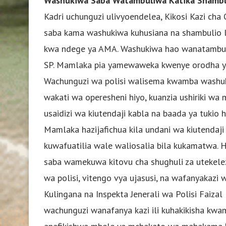
Washukiwa Saba Watambuliwa Katika Shambu
Kadri uchunguzi ulivyoendelea, Kikosi Kazi ch
saba kama washukiwa kuhusiana na shambulio l
kwa ndege ya AMA. Washukiwa hao wanatambuliw
SP. Mamlaka pia yamewaweka kwenye orodha y
Wachunguzi wa polisi walisema kwamba washu
wakati wa operesheni hiyo, kuanzia ushiriki wa
usaidizi wa kiutendaji kabla na baada ya tukio h
Mamlaka hazijafichua kila undani wa kiutenda
kuwafuatilia wale waliosalia bila kukamatwa. 
saba wamekuwa kitovu cha shughuli za utekeleza
wa polisi, vitengo vya ujasusi, na wafanyakaz
Kulingana na Inspekta Jenerali wa Polisi Faiz
wachunguzi wanafanya kazi ili kuhakikisha kwam