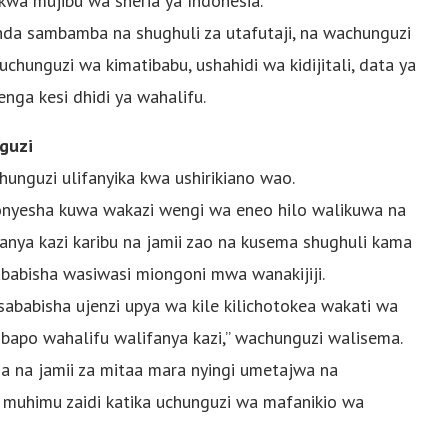
wa mujibu wa sheria ya Indonesia.
nda sambamba na shughuli za utafutaji, na wachunguzi
chunguzi wa kimatibabu, ushahidi wa kidijitali, data ya
enga kesi dhidi ya wahalifu.
guzi
hunguzi ulifanyika kwa ushirikiano wao.
lionyesha kuwa wakazi wengi wa eneo hilo walikuwa na
anya kazi karibu na jamii zao na kusema shughuli kama
ababisha wasiwasi miongoni mwa wanakijiji.
sababisha ujenzi upya wa kile kilichotokea wakati wa
bapo wahalifu walifanya kazi,” wachunguzi walisema.
ia na jamii za mitaa mara nyingi umetajwa na
uhimu zaidi katika uchunguzi wa mafanikio wa