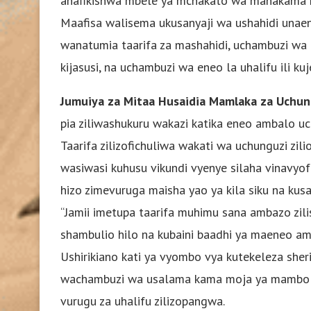
anafikishwa mbele ya mchakato wa mahakama k
Maafisa walisema ukusanyaji wa ushahidi unae
wanatumia taarifa za mashahidi, uchambuzi wa u
kijasusi, na uchambuzi wa eneo la uhalifu ili kuj
Jumuiya za Mitaa Husaidia Mamlaka za Uchun
pia ziliwashukuru wakazi katika eneo ambalo uc
Taarifa zilizofichuliwa wakati wa uchunguzi zi
wasiwasi kuhusu vikundi vyenye silaha vinavyof
hizo zimevuruga maisha yao ya kila siku na kus
“Jamii imetupa taarifa muhimu sana ambazo zili
shambulio hilo na kubaini baadhi ya maeneo am
Ushirikiano kati ya vyombo vya kutekeleza sher
wachambuzi wa usalama kama moja ya mambo m
vurugu za uhalifu zilizopangwa.