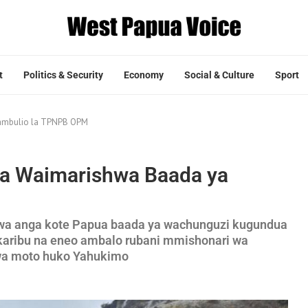
t
Politics & Security
Economy
Social & Culture
Sport
ambulio la TPNPB OPM
a Waimarishwa Baada ya
wa anga kote Papua baada ya wachunguzi kugundua
 karibu na eneo ambalo rubani mmishonari wa
wa moto huko Yahukimo