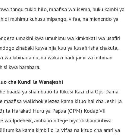
wa tangu tukio hilo, maafisa walisema, huku kambi ya
hahidi muhimu kuhusu mipango, vifaa, na mienendo ya
meongeza umakini kwa umuhimu wa kimkakati wa usafiri
dogo zinabaki kuwa njia kuu ya kusafirisha chakula,
i wa kibinadamu, na wakazi hadi jamii za milimani
isi kwa barabara.
uo cha Kundi la Wanajeshi
che baada ya shambulio la Kikosi Kazi cha Ops Damai
 maafisa walichokielezea kama kituo hai cha Jeshi la
B) la Harakati Huru ya Papua (OPM) Kodap VII
e wa Ipdeheik, ambapo ndege hiyo ilishambuliwa.
ilitumika kama kimbilio la vifaa na kituo cha amri ya