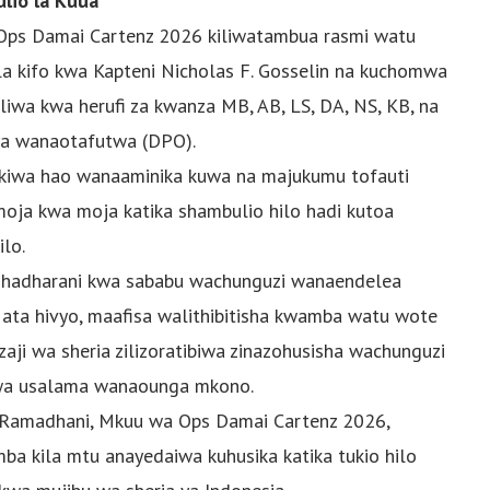
lio la Kuua
a Ops Damai Cartenz 2026 kiliwatambua rasmi watu
a kifo kwa Kapteni Nicholas F. Gosselin na kuchomwa
a kwa herufi za kwanza MB, AB, LS, DA, NS, KB, na
a wanaotafutwa (DPO).
kiwa hao wanaaminika kuwa na majukumu tofauti
 moja kwa moja katika shambulio hilo hadi kutoa
ilo.
ji hadharani kwa sababu wachunguzi wanaendelea
Hata hivyo, maafisa walithibitisha kwamba watu wote
ji wa sheria zilizoratibiwa zinazohusisha wachunguzi
i wa usalama wanaounga mkono.
al Ramadhani, Mkuu wa Ops Damai Cartenz 2026,
ba kila mtu anayedaiwa kuhusika katika tukio hilo