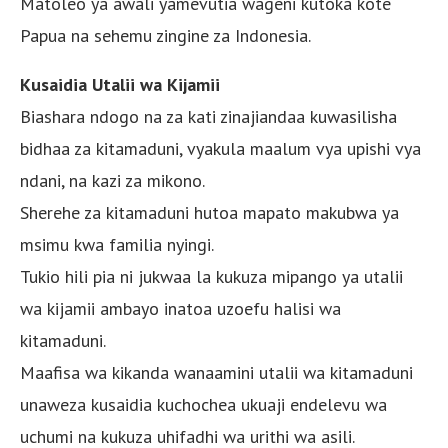
Matoleo ya awali yamevutia wageni kutoka kote
Papua na sehemu zingine za Indonesia.
Kusaidia Utalii wa Kijamii
Biashara ndogo na za kati zinajiandaa kuwasilisha
bidhaa za kitamaduni, vyakula maalum vya upishi vya
ndani, na kazi za mikono.
Sherehe za kitamaduni hutoa mapato makubwa ya
msimu kwa familia nyingi.
Tukio hili pia ni jukwaa la kukuza mipango ya utalii
wa kijamii ambayo inatoa uzoefu halisi wa
kitamaduni.
Maafisa wa kikanda wanaamini utalii wa kitamaduni
unaweza kusaidia kuchochea ukuaji endelevu wa
uchumi na kukuza uhifadhi wa urithi wa asili.