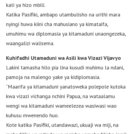
kati ya hizo mbili.
Katika Pasifiki, ambapo utambulisho na urithi mara
nyingi huwa kiini cha mahusiano ya kimataifa,
umuhimu wa diplomasia ya kitamaduni unaongezeka,
waangalizi walisema.
Kuhifadhi Utamaduni wa Asili kwa Vizazi Vijavyo
Lakini tamasha hilo pia lina kusudi muhimu la ndani,
pamoja na malengo yake ya kidiplomasia.
“Maarifa ya kitamaduni yanatoweka polepole kutoka
kwa vizazi vichanga nchini Papua, na wataalamu
wengi wa kitamaduni wameelezea wasiwasi wao
kuhusu mwenendo huo.
Kote katika Pasifiki, utandawazi, ukuaji wa miji, na