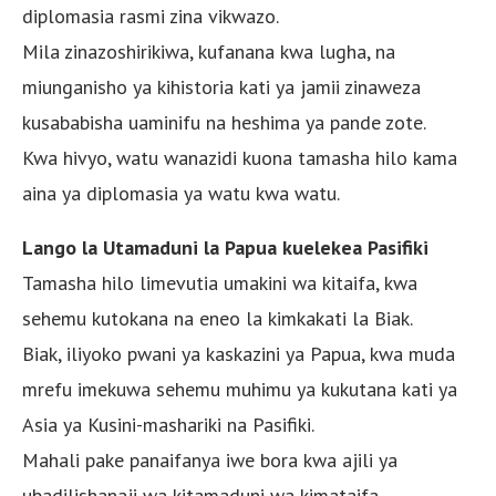
diplomasia rasmi zina vikwazo.
Mila zinazoshirikiwa, kufanana kwa lugha, na
miunganisho ya kihistoria kati ya jamii zinaweza
kusababisha uaminifu na heshima ya pande zote.
Kwa hivyo, watu wanazidi kuona tamasha hilo kama
aina ya diplomasia ya watu kwa watu.
Lango la Utamaduni la Papua kuelekea Pasifiki
Tamasha hilo limevutia umakini wa kitaifa, kwa
sehemu kutokana na eneo la kimkakati la Biak.
Biak, iliyoko pwani ya kaskazini ya Papua, kwa muda
mrefu imekuwa sehemu muhimu ya kukutana kati ya
Asia ya Kusini-mashariki na Pasifiki.
Mahali pake panaifanya iwe bora kwa ajili ya
ubadilishanaji wa kitamaduni wa kimataifa.