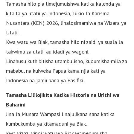
Tamasha hilo pia limejumuishwa katika kalenda ya
kitaifa ya utalii ya Indonesia, Tukio la Karisma
Nusantara (KEN) 2026, linalosimamiwa na Wizara ya
Utalii.
Kwa watu wa Biak, tamasha hilo ni zaidi ya suala la
takwimu za utalii au idadi ya wageni.
Linahusu kuthibitisha utambulisho, kudumisha mila za
mababu, na kuiweka Papua kama njia kati ya
Indonesia na jamii pana ya Pasifiki.
Tamasha Lililojikita Katika Historia na Urithi wa
Baharini
Jina la Munara Wampasi linajulikana sana katika
kumbukumbu ya kitamaduni ya Biak.
Kwa vizazi vingi watu wa Biak wamedumisha