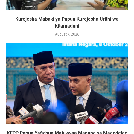
Kurejesha Mabaki ya Papua Kurejesha Urithi wa
Kitamaduni
August 7, 2026
KEPP Papua Yafichua Majukwaa Manane ya Maendeleo