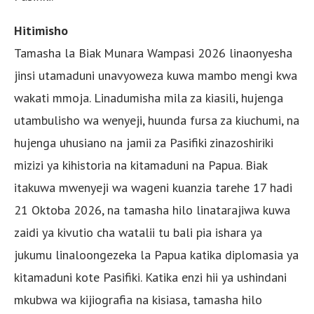
Hitimisho
Tamasha la Biak Munara Wampasi 2026 linaonyesha
jinsi utamaduni unavyoweza kuwa mambo mengi kwa
wakati mmoja. Linadumisha mila za kiasili, hujenga
utambulisho wa wenyeji, huunda fursa za kiuchumi, na
hujenga uhusiano na jamii za Pasifiki zinazoshiriki
mizizi ya kihistoria na kitamaduni na Papua. Biak
itakuwa mwenyeji wa wageni kuanzia tarehe 17 hadi
21 Oktoba 2026, na tamasha hilo linatarajiwa kuwa
zaidi ya kivutio cha watalii tu bali pia ishara ya
jukumu linaloongezeka la Papua katika diplomasia ya
kitamaduni kote Pasifiki. Katika enzi hii ya ushindani
mkubwa wa kijiografia na kisiasa, tamasha hilo