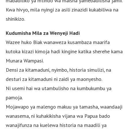
mabadiliko ya mtindo wa maisha yamebadilisha jamii.
Kwa hivyo, mila nyingi za asili zinazidi kukabiliwa na
shinikizo.
Kudumisha Mila za Wenyeji Hadi
Wazee huko Biak wanaweza kusambaza maarifa
kutoka kizazi kimoja hadi kingine katika sherehe kama
Munara Wampasi.
Densi za kitamaduni, nyimbo, historia simulizi, na
desturi za kitamaduni ni zaidi ya maonyesho.
Ni usemi hai wa utambulisho na kumbukumbu ya
pamoja.
Mojawapo ya malengo makuu ya tamasha, waandaaji
wanasema, ni kuhakikisha vijana wa Papua bado
wanajifunza na kuelewa historia na maadili ya