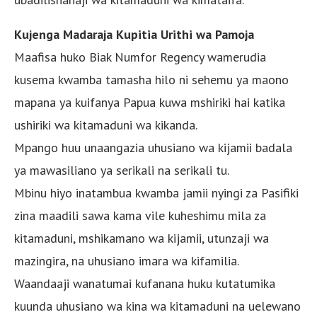
Kujenga Madaraja Kupitia Urithi wa Pamoja
Maafisa huko Biak Numfor Regency wamerudia
kusema kwamba tamasha hilo ni sehemu ya maono
mapana ya kuifanya Papua kuwa mshiriki hai katika
ushiriki wa kitamaduni wa kikanda.
Mpango huu unaangazia uhusiano wa kijamii badala
ya mawasiliano ya serikali na serikali tu.
Mbinu hiyo inatambua kwamba jamii nyingi za Pasifiki
zina maadili sawa kama vile kuheshimu mila za
kitamaduni, mshikamano wa kijamii, utunzaji wa
mazingira, na uhusiano imara wa kifamilia.
Waandaaji wanatumai kufanana huku kutatumika
kuunda uhusiano wa kina wa kitamaduni na uelewano