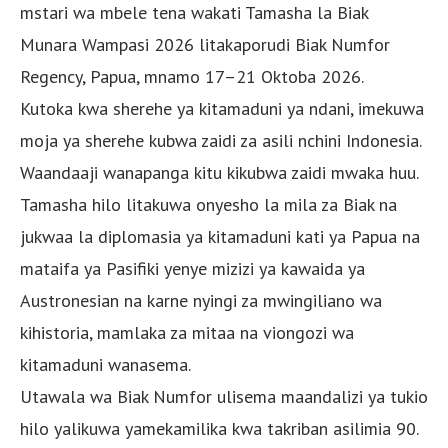
mstari wa mbele tena wakati Tamasha la Biak
Munara Wampasi 2026 litakaporudi Biak Numfor
Regency, Papua, mnamo 17–21 Oktoba 2026.
Kutoka kwa sherehe ya kitamaduni ya ndani, imekuwa
moja ya sherehe kubwa zaidi za asili nchini Indonesia.
Waandaaji wanapanga kitu kikubwa zaidi mwaka huu.
Tamasha hilo litakuwa onyesho la mila za Biak na
jukwaa la diplomasia ya kitamaduni kati ya Papua na
mataifa ya Pasifiki yenye mizizi ya kawaida ya
Austronesian na karne nyingi za mwingiliano wa
kihistoria, mamlaka za mitaa na viongozi wa
kitamaduni wanasema.
Utawala wa Biak Numfor ulisema maandalizi ya tukio
hilo yalikuwa yamekamilika kwa takriban asilimia 90.