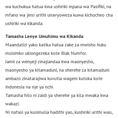
wa kuchukua hatua kwa ushiriki mpana wa Pasifiki, na
mfano wa jinsi urithi unavyoweza kuwa kichocheo cha
ushiriki wa kikanda.
Tamasha Lenye Umuhimu wa Kikanda
Maandalizi yako katika hatua zake za mwisho huku
msisimko ukiongezeka kote Biak Numfor.
Jamii za wenyeji zinajiandaa kwa maonyesho,
maonyesho ya kitamaduni, na sherehe za kitamaduni
ambazo zinatarajiwa kuvutia wageni kutoka kote
Indonesia na nje ya nchi.
Tamasha hilo ni zaidi ya sherehe ya kila mwaka kwa
wakazi.
Ni nafasi ya kusimulia hadithi yao, kushiriki urithi wao,