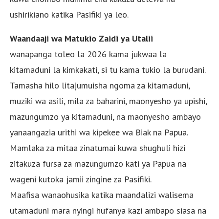
ushirikiano katika Pasifiki ya leo.
Waandaaji wa Matukio Zaidi ya Utalii
wanapanga toleo la 2026 kama jukwaa la
kitamaduni la kimkakati, si tu kama tukio la burudani.
Tamasha hilo litajumuisha ngoma za kitamaduni,
muziki wa asili, mila za baharini, maonyesho ya upishi,
mazungumzo ya kitamaduni, na maonyesho ambayo
yanaangazia urithi wa kipekee wa Biak na Papua.
Mamlaka za mitaa zinatumai kuwa shughuli hizi
zitakuza fursa za mazungumzo kati ya Papua na
wageni kutoka jamii zingine za Pasifiki.
Maafisa wanaohusika katika maandalizi walisema
utamaduni mara nyingi hufanya kazi ambapo siasa na