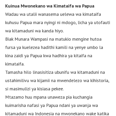
Kuinua Mwonekano wa Kimataifa wa Papua
Wadau wa utalii wanasema uelewa wa kimataifa
kuhusu Papua mara nyingi ni mdogo, licha ya utofauti
wa kitamaduni wa kanda hiyo.
Biak Munara Wampasi na matukio mengine hutoa
fursa ya kuelezea hadithi kamili na yenye umbo la
kina zaidi ya Papua kwa hadhira ya kitaifa na
kimataifa.
Tamasha hilo linasisitiza ubunifu wa kitamaduni na
ustahimilivu wa kijamii na mwendelezo wa kihistoria,
si masimulizi ya kisiasa pekee.
Mtazamo huu mpana unaweza pia kuchangia
kuimarisha nafasi ya Papua ndani ya uwanja wa
kitamaduni wa Indonesia na mwonekano wake katika