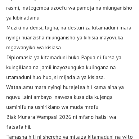
rasmi, inategemea uzoefu wa pamoja na miunganisho
ya kibinadamu.
Muziki na densi, lugha, na desturi za kitamaduni mara
nyingi huanzisha miunganisho ya kihisia inayovuka
mgawanyiko wa kisiasa.
Diplomasia ya kitamaduni huko Papua ni fursa ya
kuingiliana na jamii inayozunguka kulingana na
utamaduni huo huo, si mijadala ya kisiasa.
Wataalamu mara nyingi hurejelea hii kama aina ya
nguvu laini ambayo inaweza kusaidia kujenga
uaminifu na ushirikiano wa muda mrefu.
Biak Munara Wampasi 2026 ni mfano halisi wa
falsafa hii.
Tamasha hili ni sherehe ya mila za kitamaduni na wito