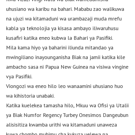
uhusiano wa karibu na bahari. Mababu zao walikuwa
na ujuzi wa kitamaduni wa urambazaji muda mrefu
kabla ya teknolojia ya kisasa ambayo iliwaruhusu
kusafiri katika eneo kubwa la Bahari ya Pasifiki.
Mila kama hiyo ya baharini iliunda mitandao ya
mwingiliano inayounganisha Biak na jamii katika kile
ambacho sasa ni Papua New Guinea na visiwa vingine
vya Pasifiki.
Viongozi wa eneo hilo leo wanaamini uhusiano huo
wa kihistoria unabaki.
Katika kuelekea tamasha hilo, Mkuu wa Ofisi ya Utalii
ya Biak Numfor Regency Turbey Onesimos Dangeubun
alisisitiza kwamba urithi wa kitamaduni unaweza
kuwa chombo muhimu cha kukuza uelewa na