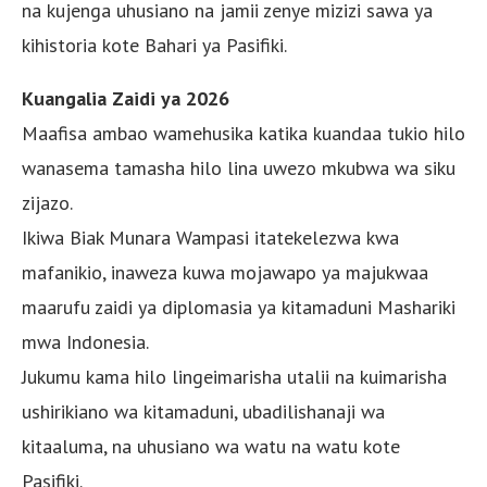
na kujenga uhusiano na jamii zenye mizizi sawa ya
kihistoria kote Bahari ya Pasifiki.
Kuangalia Zaidi ya 2026
Maafisa ambao wamehusika katika kuandaa tukio hilo
wanasema tamasha hilo lina uwezo mkubwa wa siku
zijazo.
Ikiwa Biak Munara Wampasi itatekelezwa kwa
mafanikio, inaweza kuwa mojawapo ya majukwaa
maarufu zaidi ya diplomasia ya kitamaduni Mashariki
mwa Indonesia.
Jukumu kama hilo lingeimarisha utalii na kuimarisha
ushirikiano wa kitamaduni, ubadilishanaji wa
kitaaluma, na uhusiano wa watu na watu kote
Pasifiki.