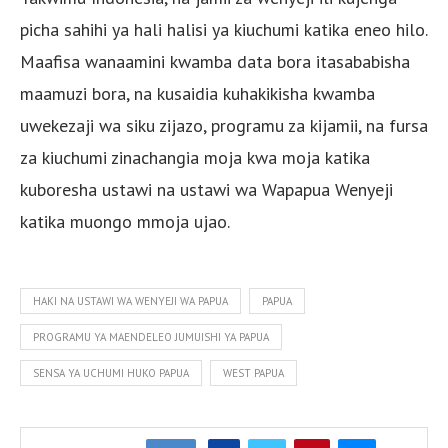
picha sahihi ya hali halisi ya kiuchumi katika eneo hilo.
Maafisa wanaamini kwamba data bora itasababisha
maamuzi bora, na kusaidia kuhakikisha kwamba
uwekezaji wa siku zijazo, programu za kijamii, na fursa
za kiuchumi zinachangia moja kwa moja katika
kuboresha ustawi na ustawi wa Wapapua Wenyeji
katika muongo mmoja ujao.
HAKI NA USTAWI WA WENYEJI WA PAPUA
PAPUA
PROGRAMU YA MAENDELEO JUMUISHI YA PAPUA
SENSA YA UCHUMI HUKO PAPUA
WEST PAPUA