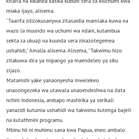
kitaifa na kikanda katika kubuni sera za kiuchumi kwa
miaka ijayo, alisema.
“Taarifa zilizokusanywa zitasaidia mamlaka kuwa na
wazo la muundo wa uchumi wa ndani, kutambua
sekta za ukuaji na kuunda sera zinazotegemea
ushahidi,” Amalia alisema. Alisema, “Takwimu hizo
zitakuwa dira ya mipango ya maendeleo ya siku
zijazo.
Matamshi yake yanaonyesha mwelekeo
unaoongezeka wa utawala unaoendeshwa na data
nchini Indonesia, ambapo mashirika ya serikali
yanazidi kutumia ushahidi wa takwimu kutenga bajeti
na kutathmini programu.
Mbinu hii ni muhimu sana kwa Papua, eneo ambalo