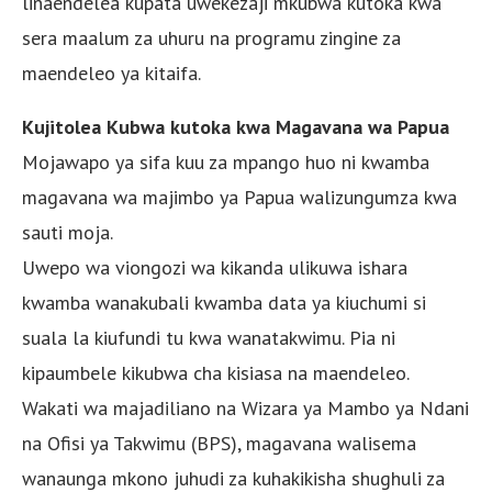
linaendelea kupata uwekezaji mkubwa kutoka kwa
sera maalum za uhuru na programu zingine za
maendeleo ya kitaifa.
Kujitolea Kubwa kutoka kwa Magavana wa Papua
Mojawapo ya sifa kuu za mpango huo ni kwamba
magavana wa majimbo ya Papua walizungumza kwa
sauti moja.
Uwepo wa viongozi wa kikanda ulikuwa ishara
kwamba wanakubali kwamba data ya kiuchumi si
suala la kiufundi tu kwa wanatakwimu. Pia ni
kipaumbele kikubwa cha kisiasa na maendeleo.
Wakati wa majadiliano na Wizara ya Mambo ya Ndani
na Ofisi ya Takwimu (BPS), magavana walisema
wanaunga mkono juhudi za kuhakikisha shughuli za