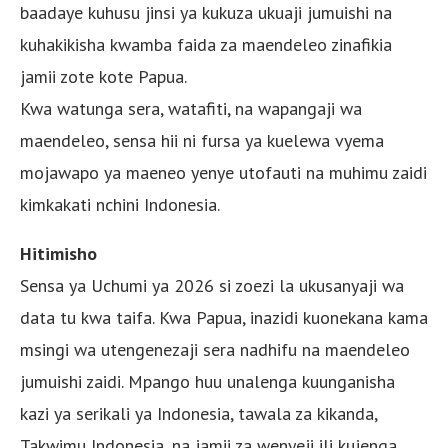
baadaye kuhusu jinsi ya kukuza ukuaji jumuishi na
kuhakikisha kwamba faida za maendeleo zinafikia
jamii zote kote Papua.
Kwa watunga sera, watafiti, na wapangaji wa
maendeleo, sensa hii ni fursa ya kuelewa vyema
mojawapo ya maeneo yenye utofauti na muhimu zaidi
kimkakati nchini Indonesia.
Hitimisho
Sensa ya Uchumi ya 2026 si zoezi la ukusanyaji wa
data tu kwa taifa. Kwa Papua, inazidi kuonekana kama
msingi wa utengenezaji sera nadhifu na maendeleo
jumuishi zaidi. Mpango huu unalenga kuunganisha
kazi ya serikali ya Indonesia, tawala za kikanda,
Takwimu Indonesia, na jamii za wenyeji ili kujenga