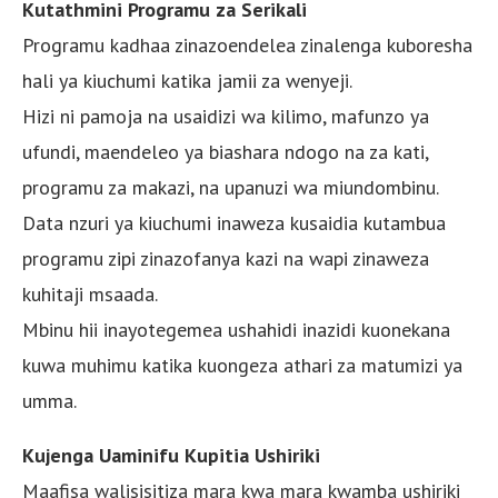
Kutathmini Programu za Serikali
Programu kadhaa zinazoendelea zinalenga kuboresha
hali ya kiuchumi katika jamii za wenyeji.
Hizi ni pamoja na usaidizi wa kilimo, mafunzo ya
ufundi, maendeleo ya biashara ndogo na za kati,
programu za makazi, na upanuzi wa miundombinu.
Data nzuri ya kiuchumi inaweza kusaidia kutambua
programu zipi zinazofanya kazi na wapi zinaweza
kuhitaji msaada.
Mbinu hii inayotegemea ushahidi inazidi kuonekana
kuwa muhimu katika kuongeza athari za matumizi ya
umma.
Kujenga Uaminifu Kupitia Ushiriki
Maafisa walisisitiza mara kwa mara kwamba ushiriki