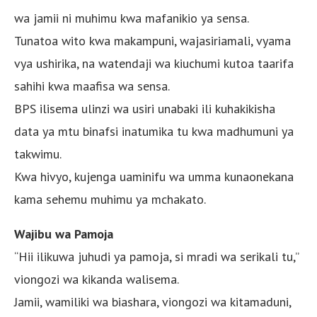
wa jamii ni muhimu kwa mafanikio ya sensa.
Tunatoa wito kwa makampuni, wajasiriamali, vyama
vya ushirika, na watendaji wa kiuchumi kutoa taarifa
sahihi kwa maafisa wa sensa.
BPS ilisema ulinzi wa usiri unabaki ili kuhakikisha
data ya mtu binafsi inatumika tu kwa madhumuni ya
takwimu.
Kwa hivyo, kujenga uaminifu wa umma kunaonekana
kama sehemu muhimu ya mchakato.
Wajibu wa Pamoja
“Hii ilikuwa juhudi ya pamoja, si mradi wa serikali tu,”
viongozi wa kikanda walisema.
Jamii, wamiliki wa biashara, viongozi wa kitamaduni,