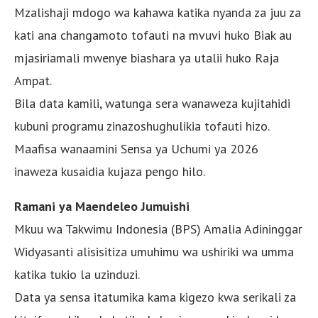
Mzalishaji mdogo wa kahawa katika nyanda za juu za
kati ana changamoto tofauti na mvuvi huko Biak au
mjasiriamali mwenye biashara ya utalii huko Raja
Ampat.
Bila data kamili, watunga sera wanaweza kujitahidi
kubuni programu zinazoshughulikia tofauti hizo.
Maafisa wanaamini Sensa ya Uchumi ya 2026
inaweza kusaidia kujaza pengo hilo.
Ramani ya Maendeleo Jumuishi
Mkuu wa Takwimu Indonesia (BPS) Amalia Adininggar
Widyasanti alisisitiza umuhimu wa ushiriki wa umma
katika tukio la uzinduzi.
Data ya sensa itatumika kama kigezo kwa serikali za