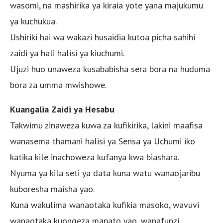
wasomi, na mashirika ya kiraia yote yana majukumu
ya kuchukua.
Ushiriki hai wa wakazi husaidia kutoa picha sahihi
zaidi ya hali halisi ya kiuchumi.
Ujuzi huo unaweza kusababisha sera bora na huduma
bora za umma mwishowe.
Kuangalia Zaidi ya Hesabu
Takwimu zinaweza kuwa za kufikirika, lakini maafisa
wanasema thamani halisi ya Sensa ya Uchumi iko
katika kile inachoweza kufanya kwa biashara.
Nyuma ya kila seti ya data kuna watu wanaojaribu
kuboresha maisha yao.
Kuna wakulima wanaotaka kufikia masoko, wavuvi
wanaotaka kuongeza mapato yao, wanafunzi