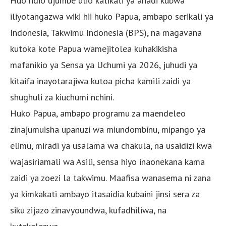
Huo ndio ujumbe ulio katikati ya ahadi kubwa
iliyotangazwa wiki hii huko Papua, ambapo serikali ya
Indonesia, Takwimu Indonesia (BPS), na magavana
kutoka kote Papua wamejitolea kuhakikisha
mafanikio ya Sensa ya Uchumi ya 2026, juhudi ya
kitaifa inayotarajiwa kutoa picha kamili zaidi ya
shughuli za kiuchumi nchini.
Huko Papua, ambapo programu za maendeleo
zinajumuisha upanuzi wa miundombinu, mipango ya
elimu, miradi ya usalama wa chakula, na usaidizi kwa
wajasiriamali wa Asili, sensa hiyo inaonekana kama
zaidi ya zoezi la takwimu. Maafisa wanasema ni zana
ya kimkakati ambayo itasaidia kubaini jinsi sera za
siku zijazo zinavyoundwa, kufadhiliwa, na