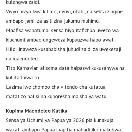
kulengwa zaidi.”
Vivyo hivyo kwa kilimo, uvuvi, utalii, na sekta zingine
ambapo jamii za asili zina jukumu muhimu.
Maafisa wanatumai sensa hiyo itafichua uwezo wa
kiuchumi ambao ungeweza kupuuzwa hapo awali.
Hilo linaweza kusababisha juhudi zaidi za uwekezaji
na maendeleo.
Tito Karnavian alisema data haipaswi kukusanywa na
kuhifadhiwa tu.
Lazima iwe chombo cha vitendo cha kutatua
matatizo halisi na kuboresha maisha ya watu.
Kupima Maendeleo Katika
Sensa ya Uchumi ya Papua ya 2026 pia kunakuja
wakati ambapo Papua inapitia mabadiliko makubwa.