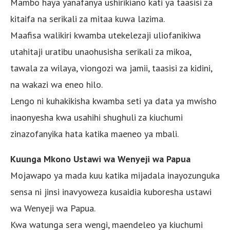
Mambo haya yanafanya ushirikiano kati ya taasisi za
kitaifa na serikali za mitaa kuwa lazima.
Maafisa walikiri kwamba utekelezaji uliofanikiwa
utahitaji uratibu unaohusisha serikali za mikoa,
tawala za wilaya, viongozi wa jamii, taasisi za kidini,
na wakazi wa eneo hilo.
Lengo ni kuhakikisha kwamba seti ya data ya mwisho
inaonyesha kwa usahihi shughuli za kiuchumi
zinazofanyika hata katika maeneo ya mbali.
Kuunga Mkono Ustawi wa Wenyeji wa Papua
Mojawapo ya mada kuu katika mijadala inayozunguka
sensa ni jinsi inavyoweza kusaidia kuboresha ustawi
wa Wenyeji wa Papua.
Kwa watunga sera wengi, maendeleo ya kiuchumi