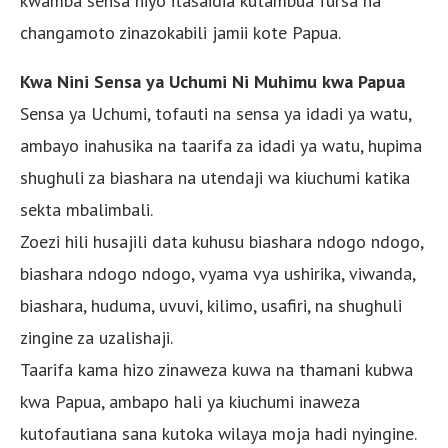
kwamba sensa hiyo itasaidia kutambua fursa na
changamoto zinazokabili jamii kote Papua.
Kwa Nini Sensa ya Uchumi Ni Muhimu kwa Papua
Sensa ya Uchumi, tofauti na sensa ya idadi ya watu,
ambayo inahusika na taarifa za idadi ya watu, hupima
shughuli za biashara na utendaji wa kiuchumi katika
sekta mbalimbali.
Zoezi hili husajili data kuhusu biashara ndogo ndogo,
biashara ndogo ndogo, vyama vya ushirika, viwanda,
biashara, huduma, uvuvi, kilimo, usafiri, na shughuli
zingine za uzalishaji.
Taarifa kama hizo zinaweza kuwa na thamani kubwa
kwa Papua, ambapo hali ya kiuchumi inaweza
kutofautiana sana kutoka wilaya moja hadi nyingine.