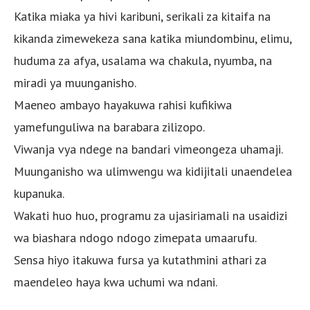
Katika miaka ya hivi karibuni, serikali za kitaifa na
kikanda zimewekeza sana katika miundombinu, elimu,
huduma za afya, usalama wa chakula, nyumba, na
miradi ya muunganisho.
Maeneo ambayo hayakuwa rahisi kufikiwa
yamefunguliwa na barabara zilizopo.
Viwanja vya ndege na bandari vimeongeza uhamaji.
Muunganisho wa ulimwengu wa kidijitali unaendelea
kupanuka.
Wakati huo huo, programu za ujasiriamali na usaidizi
wa biashara ndogo ndogo zimepata umaarufu.
Sensa hiyo itakuwa fursa ya kutathmini athari za
maendeleo haya kwa uchumi wa ndani.