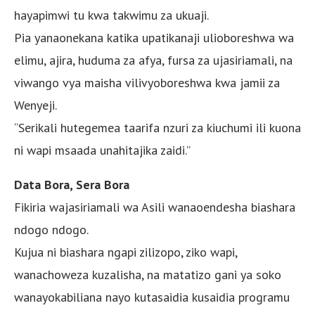
hayapimwi tu kwa takwimu za ukuaji.
Pia yanaonekana katika upatikanaji ulioboreshwa wa
elimu, ajira, huduma za afya, fursa za ujasiriamali, na
viwango vya maisha vilivyoboreshwa kwa jamii za
Wenyeji.
“Serikali hutegemea taarifa nzuri za kiuchumi ili kuona
ni wapi msaada unahitajika zaidi.”
Data Bora, Sera Bora
Fikiria wajasiriamali wa Asili wanaoendesha biashara
ndogo ndogo.
Kujua ni biashara ngapi zilizopo, ziko wapi,
wanachoweza kuzalisha, na matatizo gani ya soko
wanayokabiliana nayo kutasaidia kusaidia programu