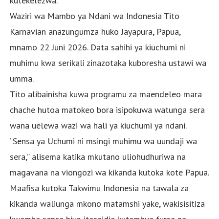
kutekelezwa.
Waziri wa Mambo ya Ndani wa Indonesia Tito
Karnavian anazungumza huko Jayapura, Papua,
mnamo 22 Juni 2026. Data sahihi ya kiuchumi ni
muhimu kwa serikali zinazotaka kuboresha ustawi wa
umma.
Tito alibainisha kuwa programu za maendeleo mara
chache hutoa matokeo bora isipokuwa watunga sera
wana uelewa wazi wa hali ya kiuchumi ya ndani.
“Sensa ya Uchumi ni msingi muhimu wa uundaji wa
sera,” alisema katika mkutano uliohudhuriwa na
magavana na viongozi wa kikanda kutoka kote Papua.
Maafisa kutoka Takwimu Indonesia na tawala za
kikanda waliunga mkono matamshi yake, wakisisitiza