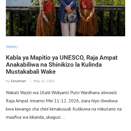
SWAHILI
Kabla ya Mapitio ya UNESCO, Raja Ampat
Anakabiliwa na Shinikizo la Kulinda
Mustakabali Wake
by
Senaman
May 15, 2026
Wakati Waziri wa Utalii Widiyanti Putri Wardhana aliwasili
Raja Ampat mnamo Mei 11-12, 2026, ziara hiyo iliwekwa
kwa kiwango cha chini kimakusudi. Kulikuwa na mikutano na
maafisa wa kikanda, ukaguzi …