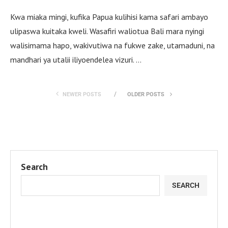
Kwa miaka mingi, kufika Papua kulihisi kama safari ambayo
ulipaswa kuitaka kweli. Wasafiri waliotua Bali mara nyingi
walisimama hapo, wakivutiwa na fukwe zake, utamaduni, na
mandhari ya utalii iliyoendelea vizuri. …
NEWER POSTS
OLDER POSTS
Search
SEARCH