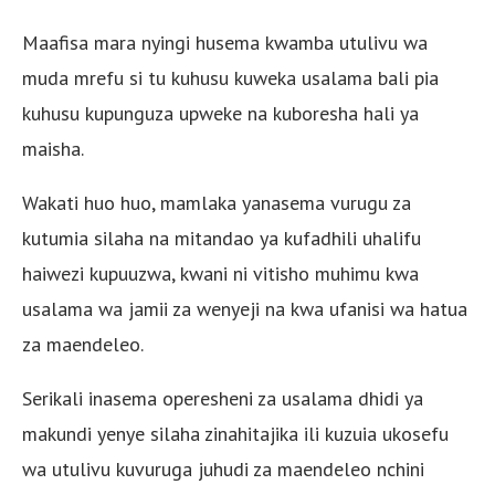
Maafisa mara nyingi husema kwamba utulivu wa
muda mrefu si tu kuhusu kuweka usalama bali pia
kuhusu kupunguza upweke na kuboresha hali ya
maisha.
Wakati huo huo, mamlaka yanasema vurugu za
kutumia silaha na mitandao ya kufadhili uhalifu
haiwezi kupuuzwa, kwani ni vitisho muhimu kwa
usalama wa jamii za wenyeji na kwa ufanisi wa hatua
za maendeleo.
Serikali inasema operesheni za usalama dhidi ya
makundi yenye silaha zinahitajika ili kuzuia ukosefu
wa utulivu kuvuruga juhudi za maendeleo nchini