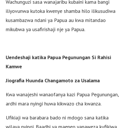
Wachunguzi sasa wanajaribu kubaini kama bangi
iliyovunwa kutoka kwenye shamba hilo ilikusudiwa
kusambazwa ndani ya Papua au kwa mitandao
mikubwa ya usafirishaji nje ya Papua.
Uendeshaji katika Papua Pegunungan Si Rahisi
Kamwe
Jiografia Huunda Changamoto za Usalama
Kwa wanajeshi wanaofanya kazi Papua Pegunungan,
ardhi mara nyingi huwa kikwazo cha kwanza.
Ufikiaji wa barabara bado ni mdogo sana katika
wilaya nyingi. Baadhi ya maeneo yanaweza kufikiwa