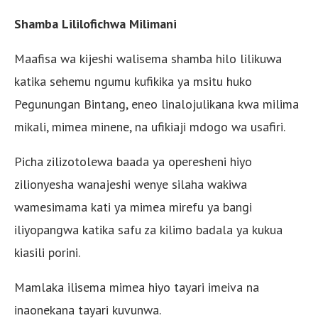
Shamba Lililofichwa Milimani
Maafisa wa kijeshi walisema shamba hilo lilikuwa
katika sehemu ngumu kufikika ya msitu huko
Pegunungan Bintang, eneo linalojulikana kwa milima
mikali, mimea minene, na ufikiaji mdogo wa usafiri.
Picha zilizotolewa baada ya operesheni hiyo
zilionyesha wanajeshi wenye silaha wakiwa
wamesimama kati ya mimea mirefu ya bangi
iliyopangwa katika safu za kilimo badala ya kukua
kiasili porini.
Mamlaka ilisema mimea hiyo tayari imeiva na
inaonekana tayari kuvunwa.