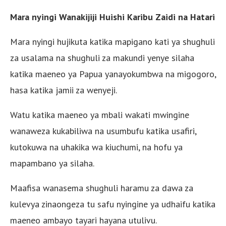
Mara nyingi Wanakijiji Huishi Karibu Zaidi na Hatari
Mara nyingi hujikuta katika mapigano kati ya shughuli
za usalama na shughuli za makundi yenye silaha
katika maeneo ya Papua yanayokumbwa na migogoro,
hasa katika jamii za wenyeji.
Watu katika maeneo ya mbali wakati mwingine
wanaweza kukabiliwa na usumbufu katika usafiri,
kutokuwa na uhakika wa kiuchumi, na hofu ya
mapambano ya silaha.
Maafisa wanasema shughuli haramu za dawa za
kulevya zinaongeza tu safu nyingine ya udhaifu katika
maeneo ambayo tayari hayana utulivu.