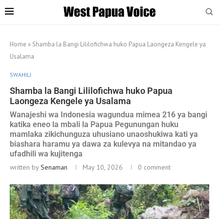
Home
»
Shamba la Bangi Lililofichwa huko Papua Laongeza Kengele ya
Usalama
SWAHILI
Shamba la Bangi Lililofichwa huko Papua
Laongeza Kengele ya Usalama
Wanajeshi wa Indonesia wagundua mimea 216 ya bangi
katika eneo la mbali la Papua Pegunungan huku
mamlaka zikichunguza uhusiano unaoshukiwa kati ya
biashara haramu ya dawa za kulevya na mitandao ya
ufadhili wa kujitenga
written by
Senaman
May 10, 2026
0 comment