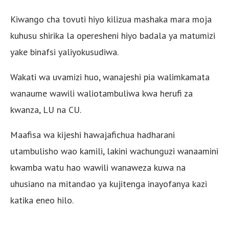
Kiwango cha tovuti hiyo kilizua mashaka mara moja
kuhusu shirika la operesheni hiyo badala ya matumizi
yake binafsi yaliyokusudiwa.
Wakati wa uvamizi huo, wanajeshi pia walimkamata
wanaume wawili waliotambuliwa kwa herufi za
kwanza, LU na CU.
Maafisa wa kijeshi hawajafichua hadharani
utambulisho wao kamili, lakini wachunguzi wanaamini
kwamba watu hao wawili wanaweza kuwa na
uhusiano na mitandao ya kujitenga inayofanya kazi
katika eneo hilo.