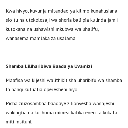
Kwa hivyo, kuvunja mitandao ya kilimo kunahusiana
sio tu na utekelezaji wa sheria bali pia kulinda jamii
kutokana na ushawishi mkubwa wa uhalifu,
wanasema mamlaka za usalama.
Shamba Liliharibiwa Baada ya Uvamizi
Maafisa wa kijeshi walithibitisha uharibifu wa shamba
la bangi kufuatia operesheni hiyo.
Picha zilizosambaa baadaye zilionyesha wanajeshi
waking’oa na kuchoma mimea katika eneo la kukata
miti msituni.