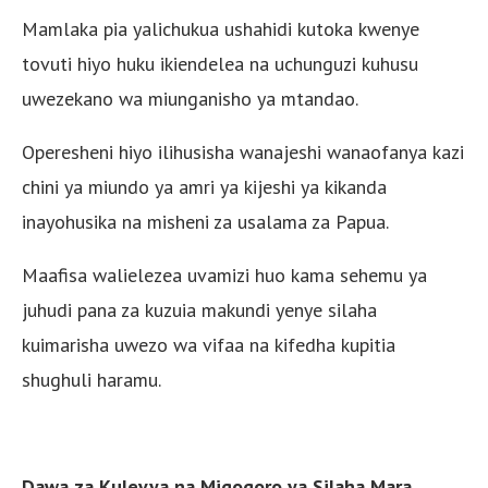
Mamlaka pia yalichukua ushahidi kutoka kwenye
tovuti hiyo huku ikiendelea na uchunguzi kuhusu
uwezekano wa miunganisho ya mtandao.
Operesheni hiyo ilihusisha wanajeshi wanaofanya kazi
chini ya miundo ya amri ya kijeshi ya kikanda
inayohusika na misheni za usalama za Papua.
Maafisa walielezea uvamizi huo kama sehemu ya
juhudi pana za kuzuia makundi yenye silaha
kuimarisha uwezo wa vifaa na kifedha kupitia
shughuli haramu.
Dawa za Kulevya na Migogoro ya Silaha Mara