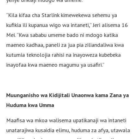
“Kila kifaa cha Starlink kimewekewa sehemu ya
kufikia ili kupanua wigo wa intaneti,” Jeri alisema 16
Mei. “Kwa sababu umeme bado ni mdogo katika
maeneo kadhaa, paneli za jua pia ziliandaliwa kwa
kutumia teknolojia rahisi na inayoweza kubebeka
inayofaa kwa maeneo magumu ya usafiri.”
Muunganisho wa Kidijitali Unaonwa kama Zana ya
Huduma kwa Umma
Maafisa wa mkoa walisema upatikanaji wa intaneti
unatarajiwa kusaidia elimu, huduma za afya, utawala