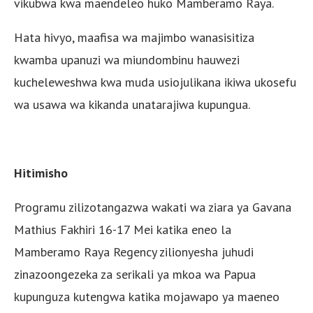
vikubwa kwa maendeleo huko Mamberamo Raya.
Hata hivyo, maafisa wa majimbo wanasisitiza
kwamba upanuzi wa miundombinu hauwezi
kucheleweshwa kwa muda usiojulikana ikiwa ukosefu
wa usawa wa kikanda unatarajiwa kupungua.
Hitimisho
Programu zilizotangazwa wakati wa ziara ya Gavana
Mathius Fakhiri 16-17 Mei katika eneo la
Mamberamo Raya Regency zilionyesha juhudi
zinazoongezeka za serikali ya mkoa wa Papua
kupunguza kutengwa katika mojawapo ya maeneo