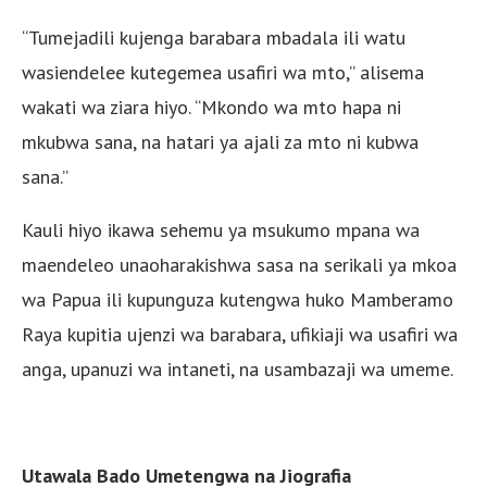
“Tumejadili kujenga barabara mbadala ili watu
wasiendelee kutegemea usafiri wa mto,” alisema
wakati wa ziara hiyo. “Mkondo wa mto hapa ni
mkubwa sana, na hatari ya ajali za mto ni kubwa
sana.”
Kauli hiyo ikawa sehemu ya msukumo mpana wa
maendeleo unaoharakishwa sasa na serikali ya mkoa
wa Papua ili kupunguza kutengwa huko Mamberamo
Raya kupitia ujenzi wa barabara, ufikiaji wa usafiri wa
anga, upanuzi wa intaneti, na usambazaji wa umeme.
Utawala Bado Umetengwa na Jiografia