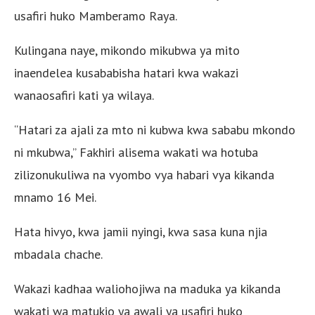
usafiri huko Mamberamo Raya.
Kulingana naye, mikondo mikubwa ya mito
inaendelea kusababisha hatari kwa wakazi
wanaosafiri kati ya wilaya.
“Hatari za ajali za mto ni kubwa kwa sababu mkondo
ni mkubwa,” Fakhiri alisema wakati wa hotuba
zilizonukuliwa na vyombo vya habari vya kikanda
mnamo 16 Mei.
Hata hivyo, kwa jamii nyingi, kwa sasa kuna njia
mbadala chache.
Wakazi kadhaa waliohojiwa na maduka ya kikanda
wakati wa matukio ya awali ya usafiri huko