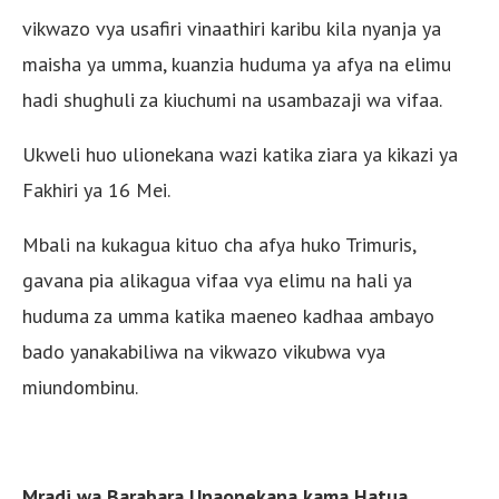
vikwazo vya usafiri vinaathiri karibu kila nyanja ya
maisha ya umma, kuanzia huduma ya afya na elimu
hadi shughuli za kiuchumi na usambazaji wa vifaa.
Ukweli huo ulionekana wazi katika ziara ya kikazi ya
Fakhiri ya 16 Mei.
Mbali na kukagua kituo cha afya huko Trimuris,
gavana pia alikagua vifaa vya elimu na hali ya
huduma za umma katika maeneo kadhaa ambayo
bado yanakabiliwa na vikwazo vikubwa vya
miundombinu.
Mradi wa Barabara Unaonekana kama Hatua