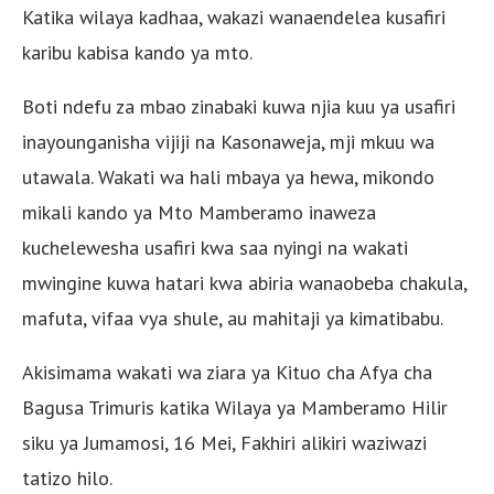
Katika wilaya kadhaa, wakazi wanaendelea kusafiri
karibu kabisa kando ya mto.
Boti ndefu za mbao zinabaki kuwa njia kuu ya usafiri
inayounganisha vijiji na Kasonaweja, mji mkuu wa
utawala. Wakati wa hali mbaya ya hewa, mikondo
mikali kando ya Mto Mamberamo inaweza
kuchelewesha usafiri kwa saa nyingi na wakati
mwingine kuwa hatari kwa abiria wanaobeba chakula,
mafuta, vifaa vya shule, au mahitaji ya kimatibabu.
Akisimama wakati wa ziara ya Kituo cha Afya cha
Bagusa Trimuris katika Wilaya ya Mamberamo Hilir
siku ya Jumamosi, 16 Mei, Fakhiri alikiri waziwazi
tatizo hilo.