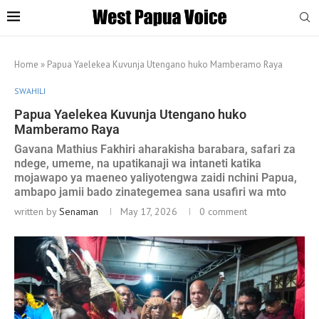
Home
»
Papua Yaelekea Kuvunja Utengano huko Mamberamo Raya
SWAHILI
Papua Yaelekea Kuvunja Utengano huko
Mamberamo Raya
Gavana Mathius Fakhiri aharakisha barabara, safari za
ndege, umeme, na upatikanaji wa intaneti katika
mojawapo ya maeneo yaliyotengwa zaidi nchini Papua,
ambapo jamii bado zinategemea sana usafiri wa mto
written by
Senaman
May 17, 2026
0 comment