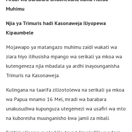
Muhimu
Njia ya Trimuris hadi Kasonaweja Iliyopewa
Kipaumbele
Mojawapo ya matangazo muhimu zaidi wakati wa
ziara hiyo ilihusisha mpango wa serikali ya mkoa wa
kutengeneza njia mbadala ya ardhi inayounganisha
Trimuris na Kasonaweja.
Kulingana na taarifa zilizotolewa na serikali ya mkoa
wa Papua mnamo 16 Mei, mradi wa barabara
unakusudiwa kupunguza utegemezi wa usafiri wa mto
na kuboresha muunganisho kwa jamii za mbali.