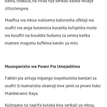
dawa, chakula, na vifaa vya serikali katika wilaya
zilizotengwa.
Maafisa wa mkoa walisema kuboresha ufikiaji wa
usafiri wa anga kunaweza kusaidia kufupisha muda
wa kusafiri na kusaidia huduma za umma katika
maeneo magumu kufikiwa kando ya mto.
Muunganisho wa Pwani Pia Umejadiliwa
Fakhiri pia alitaja mipango inayohusisha bandari za
usafiri ili kuimarisha uhamaji kwa jamii za pwani huko
Mamberamo Raya.
Kulingana na taarifa kutoka kwa serikali ya mkoa,