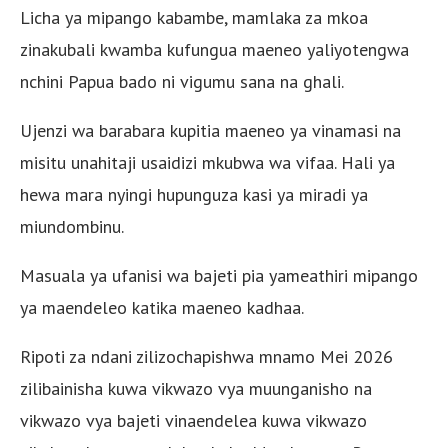
Licha ya mipango kabambe, mamlaka za mkoa
zinakubali kwamba kufungua maeneo yaliyotengwa
nchini Papua bado ni vigumu sana na ghali.
Ujenzi wa barabara kupitia maeneo ya vinamasi na
misitu unahitaji usaidizi mkubwa wa vifaa. Hali ya
hewa mara nyingi hupunguza kasi ya miradi ya
miundombinu.
Masuala ya ufanisi wa bajeti pia yameathiri mipango
ya maendeleo katika maeneo kadhaa.
Ripoti za ndani zilizochapishwa mnamo Mei 2026
zilibainisha kuwa vikwazo vya muunganisho na
vikwazo vya bajeti vinaendelea kuwa vikwazo