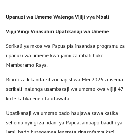
Upanuzi wa Umeme Walenga Vijiji vya Mbali
Vijiji Vingi Vinasubiri Upatikanaji wa Umeme
Serikali ya mkoa wa Papua pia inaandaa programu za
upanuzi wa umeme kwa jamii za mbali huko
Mamberamo Raya.
Ripoti za kikanda zilizochapishwa Mei 2026 zilisema
serikali inalenga usambazaji wa umeme kwa vijiji 47
kote katika eneo la utawala.
Upatikanaji wa umeme bado haujawa sawa katika
sehemu nyingi za ndani ya Papua, ambapo baadhi ya
jamii bado hutegemea jenereta zinazofanya kazi