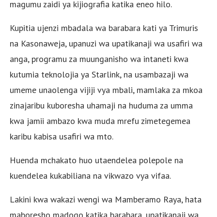
magumu zaidi ya kijiografia katika eneo hilo.
Kupitia ujenzi mbadala wa barabara kati ya Trimuris
na Kasonaweja, upanuzi wa upatikanaji wa usafiri wa
anga, programu za muunganisho wa intaneti kwa
kutumia teknolojia ya Starlink, na usambazaji wa
umeme unaolenga vijiji vya mbali, mamlaka za mkoa
zinajaribu kuboresha uhamaji na huduma za umma
kwa jamii ambazo kwa muda mrefu zimetegemea
karibu kabisa usafiri wa mto.
Huenda mchakato huo utaendelea polepole na
kuendelea kukabiliana na vikwazo vya vifaa.
Lakini kwa wakazi wengi wa Mamberamo Raya, hata
maboresho madogo katika barabara, upatikanaji wa