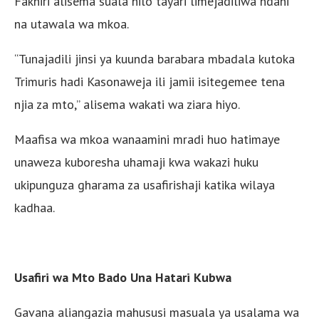
Fakhiri alisema suala hilo tayari limejadiliwa ndani
na utawala wa mkoa.
“Tunajadili jinsi ya kuunda barabara mbadala kutoka
Trimuris hadi Kasonaweja ili jamii isitegemee tena
njia za mto,” alisema wakati wa ziara hiyo.
Maafisa wa mkoa wanaamini mradi huo hatimaye
unaweza kuboresha uhamaji kwa wakazi huku
ukipunguza gharama za usafirishaji katika wilaya
kadhaa.
Usafiri wa Mto Bado Una Hatari Kubwa
Gavana aliangazia mahususi masuala ya usalama wa