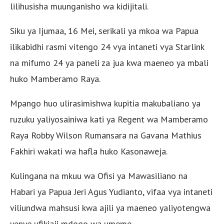
lilihusisha muunganisho wa kidijitali.
Siku ya Ijumaa, 16 Mei, serikali ya mkoa wa Papua
ilikabidhi rasmi vitengo 24 vya intaneti vya Starlink
na mifumo 24 ya paneli za jua kwa maeneo ya mbali
huko Mamberamo Raya.
Mpango huo ulirasimishwa kupitia makubaliano ya
ruzuku yaliyosainiwa kati ya Regent wa Mamberamo
Raya Robby Wilson Rumansara na Gavana Mathius
Fakhiri wakati wa hafla huko Kasonaweja.
Kulingana na mkuu wa Ofisi ya Mawasiliano na
Habari ya Papua Jeri Agus Yudianto, vifaa vya intaneti
viliundwa mahsusi kwa ajili ya maeneo yaliyotengwa
yenye ufikiaji mdogo wa umeme.