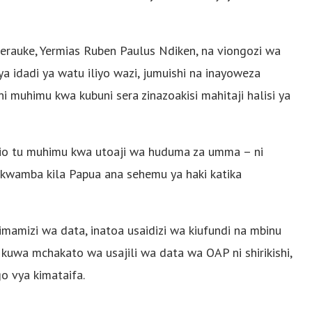
rauke, Yermias Ruben Paulus Ndiken, na viongozi wa
a idadi ya watu iliyo wazi, jumuishi na inayoweza
ni muhimu kwa kubuni sera zinazoakisi mahitaji halisi ya
 sio tu muhimu kwa utoaji wa huduma za umma – ni
 kwamba kila Papua ana sehemu ya haki katika
mamizi wa data, inatoa usaidizi wa kiufundi na mbinu
 kuwa mchakato wa usajili wa data wa OAP ni shirikishi,
o vya kimataifa.