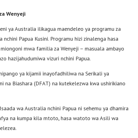
za Wenyeji
eni ya Australia ilikagua maendeleo ya programu za
nchini Papua Kusini. Programu hizi zinalenga hasa
o miongoni mwa familia za Wenyeji – masuala ambayo
o hazijahudumiwa vizuri nchini Papua.
pango ya kijamii inayofadhiliwa na Serikali ya
eni na Biashara (DFAT) na kutekelezwa kwa ushirikiano
saada wa Australia nchini Papua ni sehemu ya dhamira
fya na kumpa kila mtoto, hasa watoto wa Asili wa
elezea.