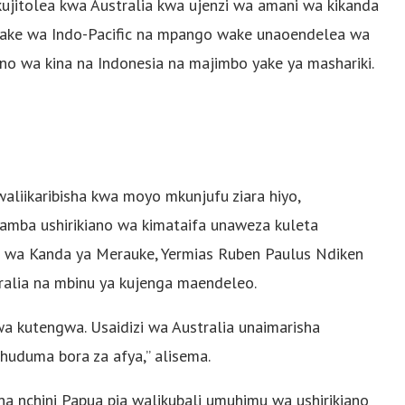
ujitolea kwa Australia kwa ujenzi wa amani wa kikanda
 wake wa Indo-Pacific na mpango wake unaoendelea wa
no wa kina na Indonesia na majimbo yake ya mashariki.
aliikaribisha kwa moyo mkunjufu ziara hiyo,
amba ushirikiano wa kimataifa unaweza kuleta
 wa Kanda ya Merauke, Yermias Ruben Paulus Ndiken
ralia na mbinu ya kujenga maendeleo.
kwa kutengwa. Usaidizi wa Australia unaimarisha
huduma bora za afya,” alisema.
na nchini Papua pia walikubali umuhimu wa ushirikiano