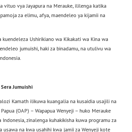
a vituo vya Jayapura na Merauke, ililenga katika
a pamoja za elimu, afya, maendeleo ya kijamii na
ka kuendeleza Ushirikiano wa Kikakati wa Kina wa
ndeleo jumuishi, haki za binadamu, na utulivu wa
Indonesia.
 Sera Jumuishi
lozi Kamath ilikuwa kuangalia na kusaidia usajili na
i Papua (OAP) – Wapapua Wenyeji – huko Merauke
 ya Indonesia, zinalenga kuhakikisha kuwa programu za
wa usawa na kwa usahihi kwa jamii za Wenyeji kote