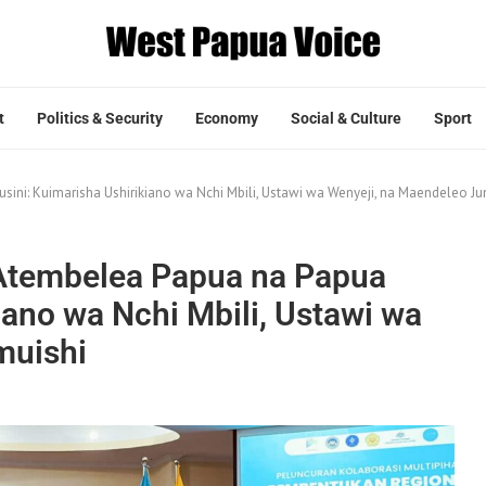
t
Politics & Security
Economy
Social & Culture
Sport
ini: Kuimarisha Ushirikiano wa Nchi Mbili, Ustawi wa Wenyeji, na Maendeleo Ju
 Atembelea Papua na Papua
iano wa Nchi Mbili, Ustawi wa
muishi