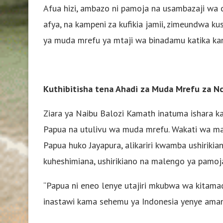
Afua hizi, ambazo ni pamoja na usambazaji wa
afya, na kampeni za kufikia jamii, zimeundwa k
ya muda mrefu ya mtaji wa binadamu katika ka
Kuthibitisha tena Ahadi za Muda Mrefu za Nc
Ziara ya Naibu Balozi Kamath inatuma ishara ka
Papua na utulivu wa muda mrefu. Wakati wa ma
Papua huko Jayapura, alikariri kwamba ushiriki
kuheshimiana, ushirikiano na malengo ya pamoj
“Papua ni eneo lenye utajiri mkubwa wa kitam
inastawi kama sehemu ya Indonesia yenye amani