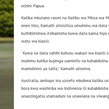
nchini Papua.
Katika mkutano rasmi na Katibu wa Mkoa wa Me
eneo hilo, Kamath alisisitiza umuhimu wa data y
kuthibitishwa. Alibainisha kuwa data kama hiyo 
watu wa kiasili.
“Kuwa na data sahihi kuhusu wakazi wa kiasili
muhimu katika kujenga uaminifu na kuhakikisha
maendeleo ya taifa,” Kamath alisema.
Australia, ambayo ina uzoefu mkubwa katika usi
bora kwa washirika wa Indonesia ili kuhakikisha
unaozingatia utamaduni na unawiana na viwang