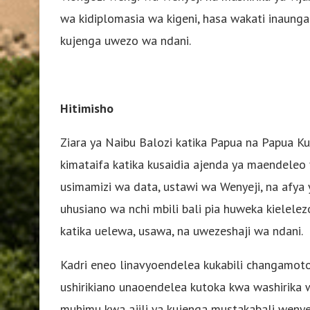
wa kidiplomasia wa kigeni, hasa wakati inaun
kujenga uwezo wa ndani.
Hitimisho
Ziara ya Naibu Balozi katika Papua na Papua Ku
kimataifa katika kusaidia ajenda ya maendeleo y
usimamizi wa data, ustawi wa Wenyeji, na afya
uhusiano wa nchi mbili bali pia huweka kielele
katika uelewa, usawa, na uwezeshaji wa ndani.
Kadri eneo linavyoendelea kukabili changamoto
ushirikiano unaoendelea kutoka kwa washirika 
muhimu kwa ajili ya kujenga mustakabali wenye