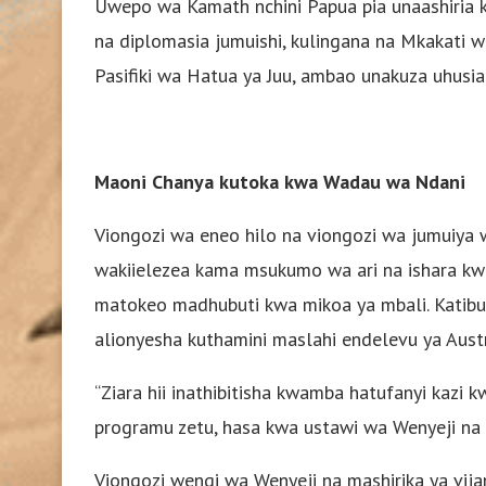
Uwepo wa Kamath nchini Papua pia unaashiria k
na diplomasia jumuishi, kulingana na Mkakati
Pasifiki wa Hatua ya Juu, ambao unakuza uhusia
Maoni Chanya kutoka kwa Wadau wa Ndani
Viongozi wa eneo hilo na viongozi wa jumuiya w
wakiielezea kama msukumo wa ari na ishara kw
matokeo madhubuti kwa mikoa ya mbali. Katibu
alionyesha kuthamini maslahi endelevu ya Aust
“Ziara hii inathibitisha kwamba hatufanyi kazi 
programu zetu, hasa kwa ustawi wa Wenyeji na 
Viongozi wengi wa Wenyeji na mashirika ya vija