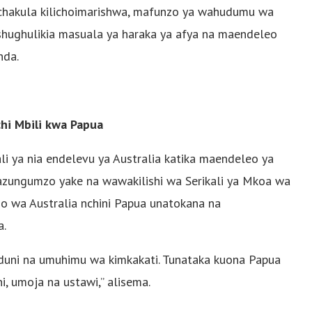
 chakula kilichoimarishwa, mafunzo ya wahudumu wa
ushughulikia masuala ya haraka ya afya na maendeleo
nda.
hi Mbili kwa Papua
li ya nia endelevu ya Australia katika maendeleo ya
zungumzo yake na wawakilishi wa Serikali ya Mkoa wa
ano wa Australia nchini Papua unatokana na
a.
aduni na umuhimu wa kimkakati. Tunataka kuona Papua
, umoja na ustawi,” alisema.