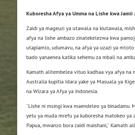
Kuboresha Afya ya Umma na Lishe kwa Jamii 
Zaidi ya mageuzi ya utawala na kiutawala, mish
afya na lishe ambazo zinatekelezwa kwa pamoja 
utapiamlo, udumavu, na afya ya uzazi ya mtot
bado yanaenea katika sehemu za mbali na ambaz
Kamath alitembelea vituo kadhaa vya afya na mi
Australia kupitia Idara yake ya Masuala ya Kig
na Wizara ya Afya ya Indonesia.
“Lishe ni msingi kwa maendeleo ya binadamu. M
yetu ya muda mrefu ya kuboresha matokeo ya a
Papua, mwanzo bora zaidi maishani,” Kamath ali