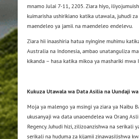
mnamo Julai 7-11, 2205. Ziara hiyo, iliyojumuish
kuimarisha ushirikiano katika utawala, juhudi z
maendeleo ya jamii. na maendeleo endelevu.
Ziara hii inaashiria hatua nyingine muhimu kati
Australia na Indonesia, ambao unatanguliza mae
kikanda – hasa katika mikoa ya mashariki mwa 
Kukuza Utawala wa Data Asilia na Uundaji wa
Moja ya malengo ya msingi ya ziara ya Naibu Ba
ukusanyaji wa data unaoendelea wa Orang Asl
Regency. Juhudi hizi, zilizoanzishwa na serikali
serikali na huduma za kijamii zinawasilishwa k