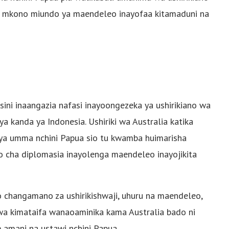
ga mkono miundo ya maendeleo inayofaa kitamaduni na
sini inaangazia nafasi inayoongezeka ya ushirikiano wa
a kanda ya Indonesia. Ushiriki wa Australia katika
 ya umma nchini Papua sio tu kwamba huimarisha
zo cha diplomasia inayolenga maendeleo inayojikita
 changamano za ushirikishwaji, uhuru na maendeleo,
wa kimataifa wanaoaminika kama Australia bado ni
 amani na ustawi nchini Papua.