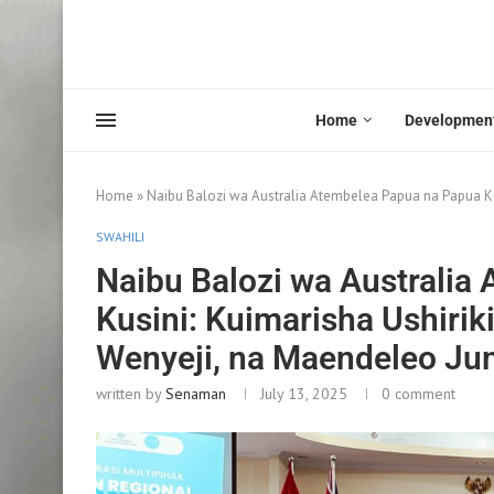
Home
Developmen
Home
»
Naibu Balozi wa Australia Atembelea Papua na Papua Kus
SWAHILI
Naibu Balozi wa Australia
Kusini: Kuimarisha Ushirik
Wenyeji, na Maendeleo Ju
written by
Senaman
July 13, 2025
0 comment