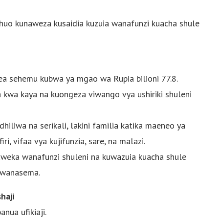
uo kunaweza kusaidia kuzuia wanafunzi kuacha shule
a sehemu kubwa ya mgao wa Rupia bilioni 77.8.
 kwa kaya na kuongeza viwango vya ushiriki shuleni
hiliwa na serikali, lakini familia katika maeneo ya
, vifaa vya kujifunzia, sare, na malazi.
weka wanafunzi shuleni na kuwazuia kuacha shule
o wanasema.
haji
nua ufikiaji.