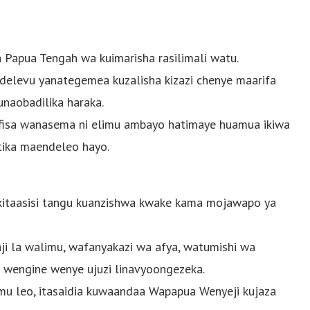
 Papua Tengah wa kuimarisha rasilimali watu.
levu yanategemea kuzalisha kizazi chenye maarifa
unaobadilika haraka.
aafisa wanasema ni elimu ambayo hatimaye huamua ikiwa
katika maendeleo hayo.
itaasisi tangu kuanzishwa kwake kama mojawapo ya
taji la walimu, wafanyakazi wa afya, watumishi wa
i wengine wenye ujuzi linavyoongezeka.
u leo, itasaidia kuwaandaa Wapapua Wenyeji kujaza