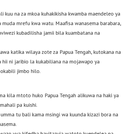
kali kuu na za mkoa kuhakikisha kwamba maendeleo ya
wa muda mrefu kwa watu. Maafisa wanasema barabara,
viwezi kubadilisha jamii bila kuambatana na
sawa katika wilaya zote za Papua Tengah, kutokana na
 hii ni jaribio la kukabiliana na mojawapo ya
kabili jimbo hilo.
ma kila mtoto huko Papua Tengah alikuwa na haki ya
mahali pa kuishi.
 umma tu bali kama msingi wa kuunda kizazi bora na
nasema.
kwazo vya kifedha havitazuia watoto kuendelea na