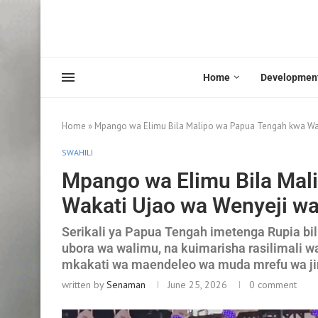
Home
Developmen
Home
»
Mpango wa Elimu Bila Malipo wa Papua Tengah kwa Wa
SWAHILI
Mpango wa Elimu Bila Mal
Wakati Ujao wa Wenyeji w
Serikali ya Papua Tengah imetenga Rupia bili
ubora wa walimu, na kuimarisha rasilimali 
mkakati wa maendeleo wa muda mrefu wa ji
written by
Senaman
June 25, 2026
0 comment