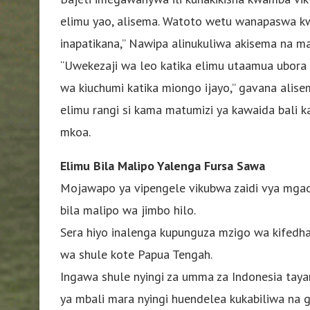
elimu yao, alisema. Watoto wetu wanapaswa kwe
inapatikana,” Nawipa alinukuliwa akisema na m
“Uwekezaji wa leo katika elimu utaamua ubora 
wa kiuchumi katika miongo ijayo,” gavana alisem
elimu rangi si kama matumizi ya kawaida bali
mkoa.
Elimu Bila Malipo Yalenga Fursa Sawa
Mojawapo ya vipengele vikubwa zaidi vya mgao 
bila malipo wa jimbo hilo.
Sera hiyo inalenga kupunguza mzigo wa kifedha 
wa shule kote Papua Tengah.
Ingawa shule nyingi za umma za Indonesia tayari
ya mbali mara nyingi huendelea kukabiliwa na gh