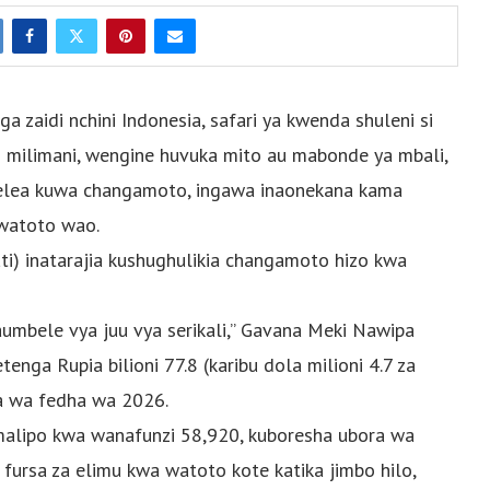
zaidi nchini Indonesia, safari ya kwenda shuleni si
ri milimani, wengine huvuka mito au mabonde ya mbali,
delea kuwa changamoto, ingawa inaonekana kama
 watoto wao.
ti) inatarajia kushughulikia changamoto hizo kwa
aumbele vya juu vya serikali,” Gavana Meki Nawipa
ga Rupia bilioni 77.8 (karibu dola milioni 4.7 za
a wa fedha wa 2026.
 malipo kwa wanafunzi 58,920, kuboresha ubora wa
a fursa za elimu kwa watoto kote katika jimbo hilo,