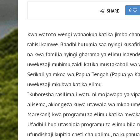
0
SHARE
Kwa watoto wengi wanaokua katika jimbo changa 
rahisi kamwe. Baadhi hutumia saa nyingi kusafi
na kwa familia nyingi gharama ya elimu inaen
uwekezaji muhimu zaidi katika mustakabali wa
Serikali ya mkoa wa Papua Tengah (Papua ya Ka
uwekezaji mkubwa katika elimu.
“Kuboresha rasilimali watu ni mojawapo ya vip
alisema, akiongeza kuwa utawala wa mkoa umeten
Marekani) kwa programu za elimu katika mwak
Ufadhili huo utasaidia programu za elimu bila
ufundishaji kupitia cheti cha ualimu, na kupanu