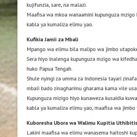
kujifunzia, sare, na malazi.
Maafisa wa mkoa wanaamini kupunguza mzigo h
kabla ya kumaliza elimu yao.
Kufikia Jamii za Mbali
Mpango wa elimu bila malipo wa jimbo utapoke
Sera hiyo inalenga kupunguza mzigo wa kifedha
huko Papua Tengah.
Shule nyingi za umma za Indonesia tayari zinafad
mbali bado zinagharimu gharama kama vile usafiri
Kupunguza mizigo hiyo kunaweza kusaidia kuwa
kabla ya kumaliza elimu yao, maafisa wa jimb
Kuboresha Ubora wa Walimu Kupitia Uthibitis
Lakini maafisa wa elimu wanasema haitoshi kupa