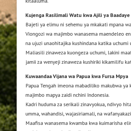
kitaaluma.
Kujenga Rasilimali Watu kwa Ajili ya Baadaye
Bajeti ya elimu ni sehemu ya mkakati mpana wa
Viongozi wa majimbo wanasema maendeleo ende
na ujuzi unaohitajika kushindana katika uchumi 
Maliasili zinaweza kuongeza uchumi, lakini m
jamii za wenyeji zinaweza kushiriki kikamilifu 
Kuwaandaa Vijana wa Papua kwa Fursa Mpya
Papua Tengah imeona mabadiliko makubwa ya k
majimbo mapya zaidi nchini Indonesia.
Kadri huduma za serikali zinavyokua, ndivyo hi
umma, wahandisi, wajasiriamali, na wafanyakaz
Maafisa wanasema kwamba kwa kuimarisha elim