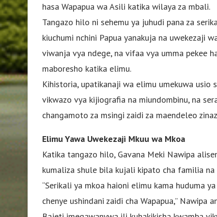
hasa Wapapua wa Asili katika wilaya za mbali.
Tangazo hilo ni sehemu ya juhudi pana za seri
kiuchumi nchini Papua yanakuja na uwekezaji 
viwanja vya ndege, na vifaa vya umma pekee ha
maboresho katika elimu.
Kihistoria, upatikanaji wa elimu umekuwa usio 
vikwazo vya kijiografia na miundombinu, na sera
changamoto za msingi zaidi za maendeleo zinazo
Elimu Yawa Uwekezaji Mkuu wa Mkoa
Katika tangazo hilo, Gavana Meki Nawipa alise
kumaliza shule bila kujali kipato cha familia na 
“Serikali ya mkoa haioni elimu kama huduma ya
chenye ushindani zaidi cha Wapapua,” Nawipa a
Bajeti imegawanywa ili kuhakikisha kwamba vi