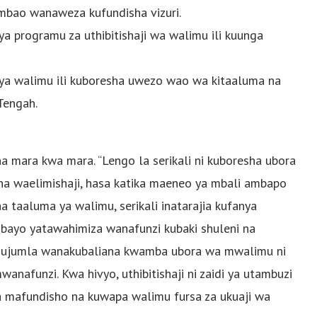
mbao wanaweza kufundisha vizuri.
a programu za uthibitishaji wa walimu ili kuunga
u ya walimu ili kuboresha uwezo wao wa kitaaluma na
Tengah.
 mara kwa mara. “Lengo la serikali ni kuboresha ubora
na waelimishaji, hasa katika maeneo ya mbali ambapo
ha taaluma ya walimu, serikali inatarajia kufanya
bayo yatawahimiza wanafunzi kubaki shuleni na
a ujumla wanakubaliana kwamba ubora wa mwalimu ni
anafunzi. Kwa hivyo, uthibitishaji ni zaidi ya utambuzi
 mafundisho na kuwapa walimu fursa za ukuaji wa