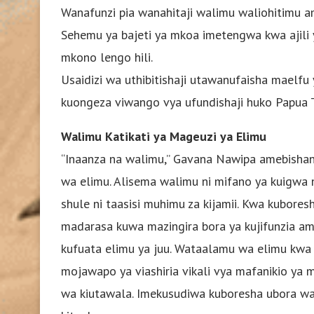
Wanafunzi pia wanahitaji walimu waliohitimu a
Sehemu ya bajeti ya mkoa imetengwa kwa ajili y
mkono lengo hili.
Usaidizi wa uthibitishaji utawanufaisha maelf
kuongeza viwango vya ufundishaji huko Papua 
Walimu Katikati ya Mageuzi ya Elimu
“Inaanza na walimu,” Gavana Nawipa amebishana
wa elimu. Alisema walimu ni mifano ya kuigwa 
shule ni taasisi muhimu za kijamii. Kwa kubores
madarasa kuwa mazingira bora ya kujifunzia am
kufuata elimu ya juu. Wataalamu wa elimu kw
mojawapo ya viashiria vikali vya mafanikio ya mw
wa kiutawala. Imekusudiwa kuboresha ubora wa