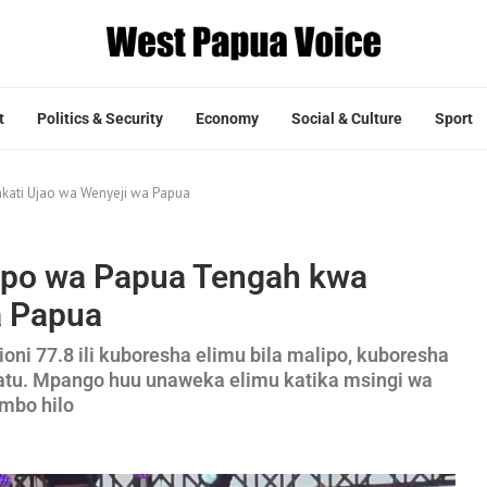
t
Politics & Security
Economy
Social & Culture
Sport
kati Ujao wa Wenyeji wa Papua
ipo wa Papua Tengah kwa
a Papua
oni 77.8 ili kuboresha elimu bila malipo, kuboresha
watu. Mpango huu unaweka elimu katika msingi wa
mbo hilo