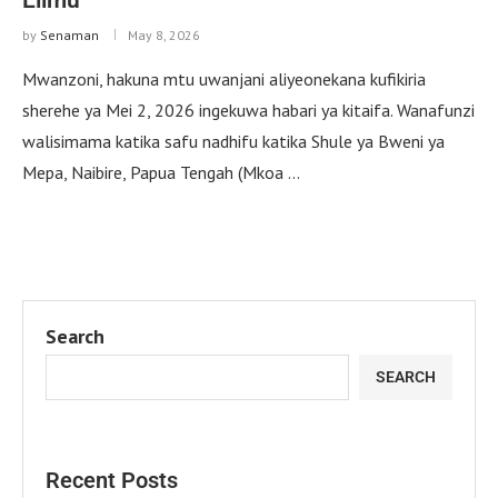
by
Senaman
May 8, 2026
Mwanzoni, hakuna mtu uwanjani aliyeonekana kufikiria
sherehe ya Mei 2, 2026 ingekuwa habari ya kitaifa. Wanafunzi
walisimama katika safu nadhifu katika Shule ya Bweni ya
Mepa, Naibire, Papua Tengah (Mkoa …
Search
SEARCH
Recent Posts