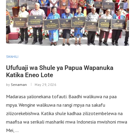
SWAHILI
Ufufuaji wa Shule ya Papua Wapanuka
Katika Eneo Lote
by
Senaman
May 29, 2026
Madarasa yalionekana tofauti. Baadhi walikuwa na paa
mpya. Wengine walikuwa na rangi mpya na sakafu
zilizorekebishwa. Katika shule kadhaa zilizotembelewa na
maafisa wa serikali mashariki mwa Indonesia mwishoni mwa
Mei, …