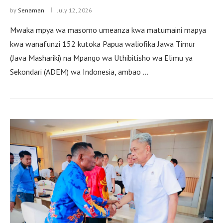
by
Senaman
July 12, 2026
Mwaka mpya wa masomo umeanza kwa matumaini mapya
kwa wanafunzi 152 kutoka Papua waliofika Jawa Timur
(Java Mashariki) na Mpango wa Uthibitisho wa Elimu ya
Sekondari (ADEM) wa Indonesia, ambao …