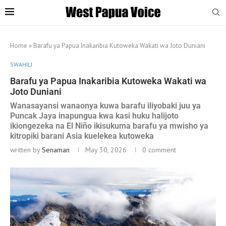
Home
»
Barafu ya Papua Inakaribia Kutoweka Wakati wa Joto Duniani
SWAHILI
Barafu ya Papua Inakaribia Kutoweka Wakati wa
Joto Duniani
Wanasayansi wanaonya kuwa barafu iliyobaki juu ya
Puncak Jaya inapungua kwa kasi huku halijoto
ikiongezeka na El Niño ikisukuma barafu ya mwisho ya
kitropiki barani Asia kuelekea kutoweka
written by
Senaman
May 30, 2026
0 comment