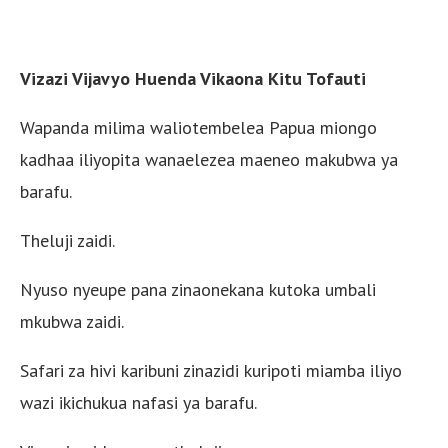
Vizazi Vijavyo Huenda Vikaona Kitu Tofauti
Wapanda milima waliotembelea Papua miongo
kadhaa iliyopita wanaelezea maeneo makubwa ya
barafu.
Theluji zaidi.
Nyuso nyeupe pana zinaonekana kutoka umbali
mkubwa zaidi.
Safari za hivi karibuni zinazidi kuripoti miamba iliyo
wazi ikichukua nafasi ya barafu.