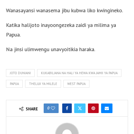
Wanasayansi wanasema jibu kubwa liko kwingineko.
Katika halijoto inayoongezeka zaidi ya milima ya
Papua.
Na jinsi ulimwengu unavyoitikia haraka.
JOTO DUNIANI
KUKABILIANA NA HALI YA HEWA KWA JAMII YA PAPUA
PAPUA
THELUJI YA MILELE
WEST PAPUA
0
SHARE