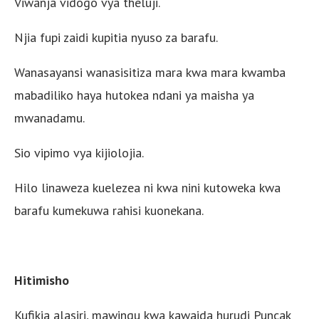
Viwanja vidogo vya theluji.
Njia fupi zaidi kupitia nyuso za barafu.
Wanasayansi wanasisitiza mara kwa mara kwamba
mabadiliko haya hutokea ndani ya maisha ya
mwanadamu.
Sio vipimo vya kijiolojia.
Hilo linaweza kuelezea ni kwa nini kutoweka kwa
barafu kumekuwa rahisi kuonekana.
Hitimisho
Kufikia alasiri, mawingu kwa kawaida hurudi Puncak