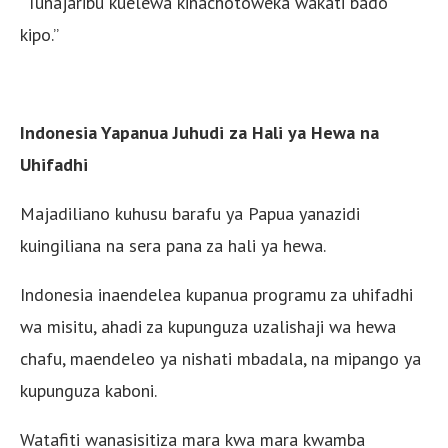
“Tunajaribu kuelewa kinachotoweka wakati bado
kipo.”
Indonesia Yapanua Juhudi za Hali ya Hewa na
Uhifadhi
Majadiliano kuhusu barafu ya Papua yanazidi
kuingiliana na sera pana za hali ya hewa.
Indonesia inaendelea kupanua programu za uhifadhi
wa misitu, ahadi za kupunguza uzalishaji wa hewa
chafu, maendeleo ya nishati mbadala, na mipango ya
kupunguza kaboni.
Watafiti wanasisitiza mara kwa mara kwamba