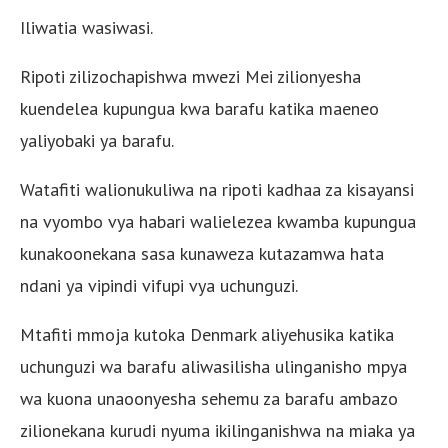
Iliwatia wasiwasi.
Ripoti zilizochapishwa mwezi Mei zilionyesha
kuendelea kupungua kwa barafu katika maeneo
yaliyobaki ya barafu.
Watafiti walionukuliwa na ripoti kadhaa za kisayansi
na vyombo vya habari walielezea kwamba kupungua
kunakoonekana sasa kunaweza kutazamwa hata
ndani ya vipindi vifupi vya uchunguzi.
Mtafiti mmoja kutoka Denmark aliyehusika katika
uchunguzi wa barafu aliwasilisha ulinganisho mpya
wa kuona unaoonyesha sehemu za barafu ambazo
zilionekana kurudi nyuma ikilinganishwa na miaka ya