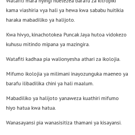
Watafiti mara nyingi huelezea barafu za kitropiki
kama viashiria vya hali ya hewa kwa sababu huitikia
haraka mabadiliko ya halijoto.
Kwa hivyo, kinachotokea Puncak Jaya hutoa vidokezo
kuhusu mitindo mipana ya mazingira.
Watafiti kadhaa pia walionyesha athari za ikolojia.
Mifumo ikolojia ya milimani inayozunguka maeneo ya
barafu ilibadilika chini ya hali maalum.
Mabadiliko ya halijoto yanaweza kuathiri mifumo
hiyo hatua kwa hatua.
Wanasayansi pia wanasisitiza thamani ya kisayansi.