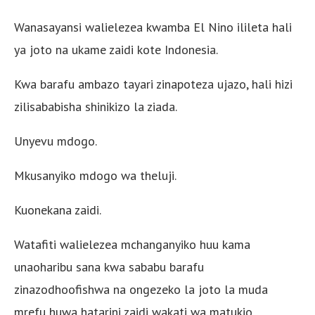
Wanasayansi walielezea kwamba El Nino ilileta hali
ya joto na ukame zaidi kote Indonesia.
Kwa barafu ambazo tayari zinapoteza ujazo, hali hizi
zilisababisha shinikizo la ziada.
Unyevu mdogo.
Mkusanyiko mdogo wa theluji.
Kuonekana zaidi.
Watafiti walielezea mchanganyiko huu kama
unaoharibu sana kwa sababu barafu
zinazodhoofishwa na ongezeko la joto la muda
mrefu huwa hatarini zaidi wakati wa matukio