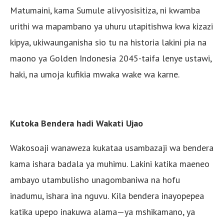
Matumaini, kama Sumule alivyosisitiza, ni kwamba
urithi wa mapambano ya uhuru utapitishwa kwa kizazi
kipya, ukiwaunganisha sio tu na historia lakini pia na
maono ya Golden Indonesia 2045-taifa lenye ustawi,
haki, na umoja kufikia mwaka wake wa karne.
Kutoka Bendera hadi Wakati Ujao
Wakosoaji wanaweza kukataa usambazaji wa bendera
kama ishara badala ya muhimu. Lakini katika maeneo
ambayo utambulisho unagombaniwa na hofu
inadumu, ishara ina nguvu. Kila bendera inayopepea
katika upepo inakuwa alama—ya mshikamano, ya