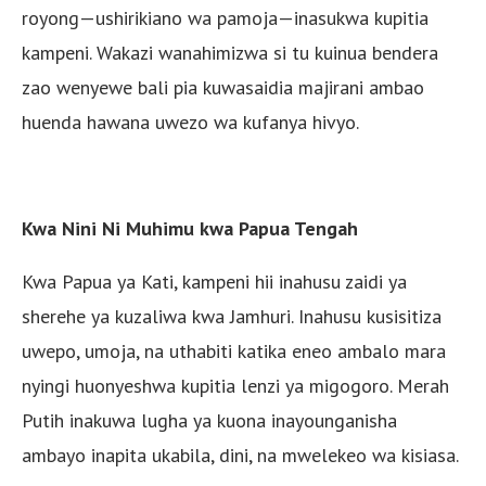
royong—ushirikiano wa pamoja—inasukwa kupitia
kampeni. Wakazi wanahimizwa si tu kuinua bendera
zao wenyewe bali pia kuwasaidia majirani ambao
huenda hawana uwezo wa kufanya hivyo.
Kwa Nini Ni Muhimu kwa Papua Tengah
Kwa Papua ya Kati, kampeni hii inahusu zaidi ya
sherehe ya kuzaliwa kwa Jamhuri. Inahusu kusisitiza
uwepo, umoja, na uthabiti katika eneo ambalo mara
nyingi huonyeshwa kupitia lenzi ya migogoro. Merah
Putih inakuwa lugha ya kuona inayounganisha
ambayo inapita ukabila, dini, na mwelekeo wa kisiasa.