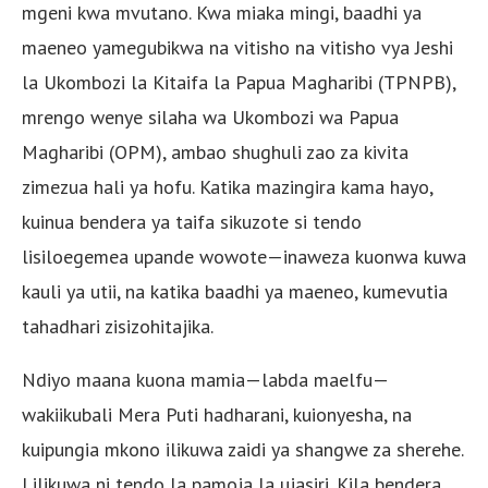
mgeni kwa mvutano. Kwa miaka mingi, baadhi ya
maeneo yamegubikwa na vitisho na vitisho vya Jeshi
la Ukombozi la Kitaifa la Papua Magharibi (TPNPB),
mrengo wenye silaha wa Ukombozi wa Papua
Magharibi (OPM), ambao shughuli zao za kivita
zimezua hali ya hofu. Katika mazingira kama hayo,
kuinua bendera ya taifa sikuzote si tendo
lisiloegemea upande wowote—inaweza kuonwa kuwa
kauli ya utii, na katika baadhi ya maeneo, kumevutia
tahadhari zisizohitajika.
Ndiyo maana kuona mamia—labda maelfu—
wakiikubali Mera Puti hadharani, kuionyesha, na
kuipungia mkono ilikuwa zaidi ya shangwe za sherehe.
Lilikuwa ni tendo la pamoja la ujasiri. Kila bendera