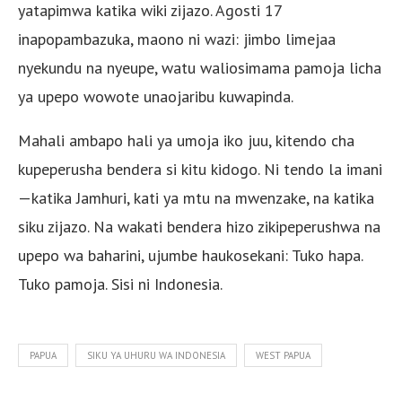
yatapimwa katika wiki zijazo. Agosti 17
inapopambazuka, maono ni wazi: jimbo limejaa
nyekundu na nyeupe, watu waliosimama pamoja licha
ya upepo wowote unaojaribu kuwapinda.
Mahali ambapo hali ya umoja iko juu, kitendo cha
kupeperusha bendera si kitu kidogo. Ni tendo la imani
—katika Jamhuri, kati ya mtu na mwenzake, na katika
siku zijazo. Na wakati bendera hizo zikipeperushwa na
upepo wa baharini, ujumbe haukosekani: Tuko hapa.
Tuko pamoja. Sisi ni Indonesia.
PAPUA
SIKU YA UHURU WA INDONESIA
WEST PAPUA