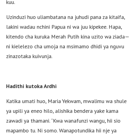
kuu.
Uzinduzi huo uliambatana na juhudi pana za kitaifa,
lakini wadau nchini Papua ni wa juu kipekee. Hapa,
kitendo cha kuruka Merah Putih kina uzito wa ziada—
ni kielelezo cha umoja na msimamo dhidi ya nguvu
zinazotaka kuivunja.
Hadithi kutoka Ardhi
Katika umati huo, Maria Yekwam, mwalimu wa shule
ya upili ya eneo hilo, alishika bendera yake kama
zawadi ya thamani. “Kwa wanafunzi wangu, hii sio
mapambo tu. Ni somo. Wanapotundika hii nje ya