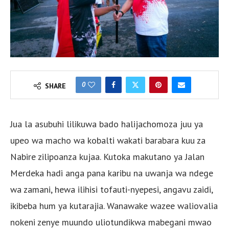
0
SHARE
Jua la asubuhi lilikuwa bado halijachomoza juu ya
upeo wa macho wa kobalti wakati barabara kuu za
Nabire zilipoanza kujaa. Kutoka makutano ya Jalan
Merdeka hadi anga pana karibu na uwanja wa ndege
wa zamani, hewa ilihisi tofauti-nyepesi, angavu zaidi,
ikibeba hum ya kutarajia. Wanawake wazee waliovalia
nokeni zenye muundo uliotundikwa mabegani mwao