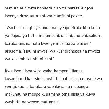
Sumule alihimiza bendera hizo zisibaki kukunjwa
kwenye droo au kuanikwa maofisini pekee.
“Wacheni rangi nyekundu na nyeupe ziruke kila kona
ya Papua ya Kati—majumbani, ofisini, shuleni, sokoni,
barabarani, na hata kwenye mashua za wavuvi,”
akasema. “Huu ni mwezi wa kusherehekea na mwezi
wa kukumbuka sisi ni nani.”
Kwa kweli kwa wito wake, kampeni ilianza
kusambaratika—sio kimwili tu, bali kihisia-moyo. Kwa
wengi, kuona barabara yao ikiwa na mabango
mekundu na meupe kuliamsha tena hisia ya kuwa
washiriki na wenye matumaini.