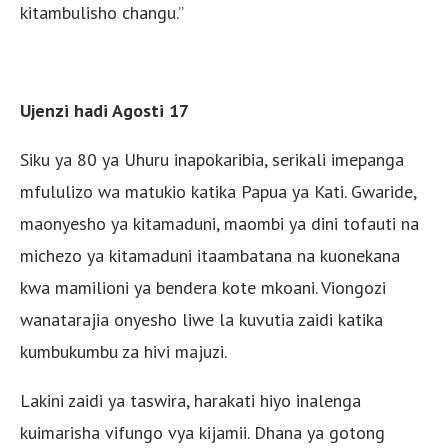
kitambulisho changu.”
Ujenzi hadi Agosti 17
Siku ya 80 ya Uhuru inapokaribia, serikali imepanga
mfululizo wa matukio katika Papua ya Kati. Gwaride,
maonyesho ya kitamaduni, maombi ya dini tofauti na
michezo ya kitamaduni itaambatana na kuonekana
kwa mamilioni ya bendera kote mkoani. Viongozi
wanatarajia onyesho liwe la kuvutia zaidi katika
kumbukumbu za hivi majuzi.
Lakini zaidi ya taswira, harakati hiyo inalenga
kuimarisha vifungo vya kijamii. Dhana ya gotong