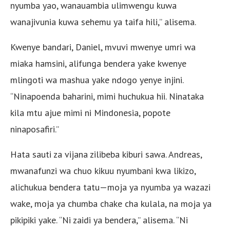
nyumba yao, wanauambia ulimwengu kuwa
wanajivunia kuwa sehemu ya taifa hili,” alisema.
Kwenye bandari, Daniel, mvuvi mwenye umri wa
miaka hamsini, alifunga bendera yake kwenye
mlingoti wa mashua yake ndogo yenye injini.
“Ninapoenda baharini, mimi huchukua hii. Ninataka
kila mtu ajue mimi ni Mindonesia, popote
ninaposafiri.”
Hata sauti za vijana zilibeba kiburi sawa. Andreas,
mwanafunzi wa chuo kikuu nyumbani kwa likizo,
alichukua bendera tatu—moja ya nyumba ya wazazi
wake, moja ya chumba chake cha kulala, na moja ya
pikipiki yake. “Ni zaidi ya bendera,” alisema. “Ni