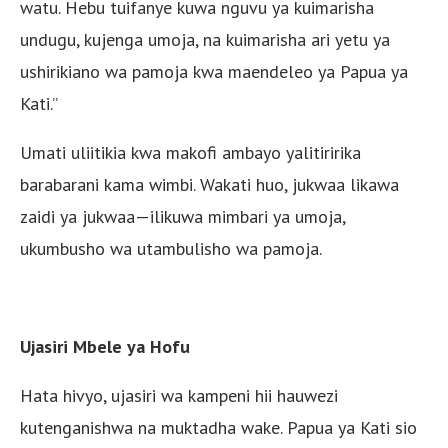
watu. Hebu tuifanye kuwa nguvu ya kuimarisha
undugu, kujenga umoja, na kuimarisha ari yetu ya
ushirikiano wa pamoja kwa maendeleo ya Papua ya
Kati.”
Umati uliitikia kwa makofi ambayo yalitiririka
barabarani kama wimbi. Wakati huo, jukwaa likawa
zaidi ya jukwaa—ilikuwa mimbari ya umoja,
ukumbusho wa utambulisho wa pamoja.
Ujasiri Mbele ya Hofu
Hata hivyo, ujasiri wa kampeni hii hauwezi
kutenganishwa na muktadha wake. Papua ya Kati sio