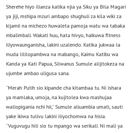
Sherehe hiyo ilianza katika njia ya Siku ya Bila Magari
ya jiji, mshipa mzuri ambapo shughuli za kila wiki za
kijamii na michezo huwaleta pamoja watu wa tabaka
mbalimbali. Wakati huu, hata hivyo, haikuwa fitness
iliyowaunganisha, lakini uzalendo. Katika jukwaa la
muda lililopambwa na mabango, Kaimu Katibu wa
Kanda ya Kati Papua, Silwanus Sumule alijitokeza na
ujumbe ambao uligusa sana.
“Merah Putih sio kipande cha kitambaa tu. Ni ishara
ya mamlaka, umoja, na kujitolea kwa mashujaa
waliopigania nchi hii,” Sumule aliuambia umati, sauti
yake ikiwa tulivu lakini iliyochomwa na hisia.
“Vuguvugu hili sio tu mpango wa serikali. Ni mali ya