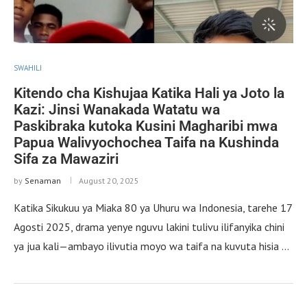
SWAHILI
Kitendo cha Kishujaa Katika Hali ya Joto la
Kazi: Jinsi Wanakada Watatu wa
Paskibraka kutoka Kusini Magharibi mwa
Papua Walivyochochea Taifa na Kushinda
Sifa za Mawaziri
by
Senaman
August 20, 2025
Katika Sikukuu ya Miaka 80 ya Uhuru wa Indonesia, tarehe 17
Agosti 2025, drama yenye nguvu lakini tulivu ilifanyika chini
ya jua kali—ambayo ilivutia moyo wa taifa na kuvuta hisia …