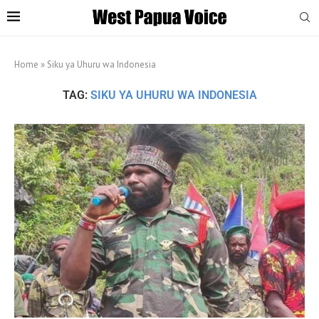
Home
»
Siku ya Uhuru wa Indonesia
TAG:
SIKU YA UHURU WA INDONESIA