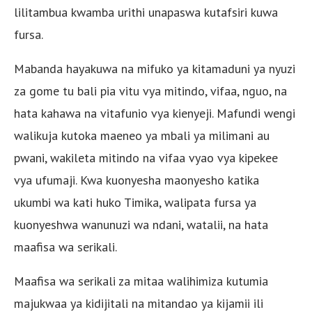
lilitambua kwamba urithi unapaswa kutafsiri kuwa
fursa.
Mabanda hayakuwa na mifuko ya kitamaduni ya nyuzi
za gome tu bali pia vitu vya mitindo, vifaa, nguo, na
hata kahawa na vitafunio vya kienyeji. Mafundi wengi
walikuja kutoka maeneo ya mbali ya milimani au
pwani, wakileta mitindo na vifaa vyao vya kipekee
vya ufumaji. Kwa kuonyesha maonyesho katika
ukumbi wa kati huko Timika, walipata fursa ya
kuonyeshwa wanunuzi wa ndani, watalii, na hata
maafisa wa serikali.
Maafisa wa serikali za mitaa walihimiza kutumia
majukwaa ya kidijitali na mitandao ya kijamii ili