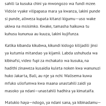
sahili la kusuka chini ya mwongozo wa fundi mzee.
Vidole vyake vilipapasa mara ya kwanza, lakini punde
si punde, aliweza kupata kitanzi kigumu—uso wake
ukiwa na msisimko. Kwake, tamasha haikuwa tu
kuhusu kununua au kuuza, lakini kujifunza.
Katika kibanda kikubwa, kikundi kidogo kilijadili jinsi
ya kutumia mitandao ya kijamii. Labda ushuhuda wa
kibinafsi, video fupi za mchakato wa kusuka, na
hadithi zinaweza kusaidia kuleta noken kwa wanunuzi
huko Jakarta, Bali, au nje ya nchi. Walisema kuwa
mfuko uliofumwa kwa maana unastahili zaidi ya
masoko ya ndani—unastahili hadhira ya kimataifa.
Matukio haya—ndogo, ya ndani sana, ya kibinadamu—