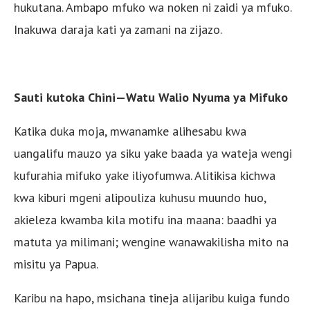
hukutana. Ambapo mfuko wa noken ni zaidi ya mfuko.
Inakuwa daraja kati ya zamani na zijazo.
Sauti kutoka Chini—Watu Walio Nyuma ya Mifuko
Katika duka moja, mwanamke alihesabu kwa
uangalifu mauzo ya siku yake baada ya wateja wengi
kufurahia mifuko yake iliyofumwa. Alitikisa kichwa
kwa kiburi mgeni alipouliza kuhusu muundo huo,
akieleza kwamba kila motifu ina maana: baadhi ya
matuta ya milimani; wengine wanawakilisha mito na
misitu ya Papua.
Karibu na hapo, msichana tineja alijaribu kuiga fundo