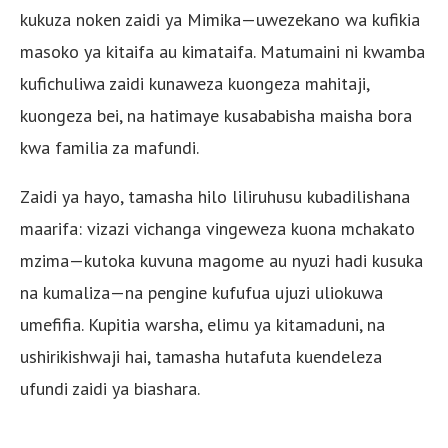
kukuza noken zaidi ya Mimika—uwezekano wa kufikia
masoko ya kitaifa au kimataifa. Matumaini ni kwamba
kufichuliwa zaidi kunaweza kuongeza mahitaji,
kuongeza bei, na hatimaye kusababisha maisha bora
kwa familia za mafundi.
Zaidi ya hayo, tamasha hilo liliruhusu kubadilishana
maarifa: vizazi vichanga vingeweza kuona mchakato
mzima—kutoka kuvuna magome au nyuzi hadi kusuka
na kumaliza—na pengine kufufua ujuzi uliokuwa
umefifia. Kupitia warsha, elimu ya kitamaduni, na
ushirikishwaji hai, tamasha hutafuta kuendeleza
ufundi zaidi ya biashara.