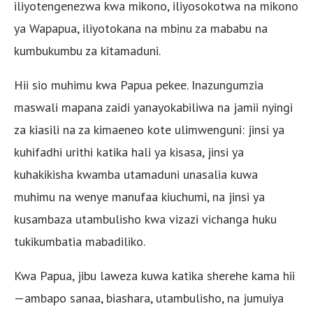
iliyotengenezwa kwa mikono, iliyosokotwa na mikono
ya Wapapua, iliyotokana na mbinu za mababu na
kumbukumbu za kitamaduni.
Hii sio muhimu kwa Papua pekee. Inazungumzia
maswali mapana zaidi yanayokabiliwa na jamii nyingi
za kiasili na za kimaeneo kote ulimwenguni: jinsi ya
kuhifadhi urithi katika hali ya kisasa, jinsi ya
kuhakikisha kwamba utamaduni unasalia kuwa
muhimu na wenye manufaa kiuchumi, na jinsi ya
kusambaza utambulisho kwa vizazi vichanga huku
tukikumbatia mabadiliko.
Kwa Papua, jibu laweza kuwa katika sherehe kama hii
—ambapo sanaa, biashara, utambulisho, na jumuiya