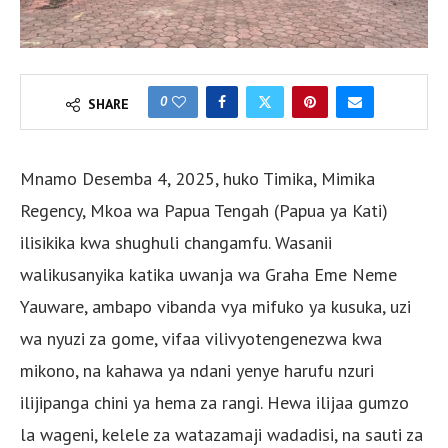
0
SHARE
Mnamo Desemba 4, 2025, huko Timika, Mimika
Regency, Mkoa wa Papua Tengah (Papua ya Kati)
ilisikika kwa shughuli changamfu. Wasanii
walikusanyika katika uwanja wa Graha Eme Neme
Yauware, ambapo vibanda vya mifuko ya kusuka, uzi
wa nyuzi za gome, vifaa vilivyotengenezwa kwa
mikono, na kahawa ya ndani yenye harufu nzuri
ilijipanga chini ya hema za rangi. Hewa ilijaa gumzo
la wageni, kelele za watazamaji wadadisi, na sauti za