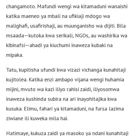
changamoto. Mafundi wengi wa kitamaduni wanaishi
katika maeneo ya mbali na ufikiaji mdogo wa
malighafi, usafirishaji, au muunganisho wa dijiti. Bila
msaada—kutoka kwa serikali, NGOs, au washirika wa
kibinafsi—ahadi ya kiuchumi inaweza kubaki na
mipaka.
Tatu, kupitisha ufundi kwa vizazi vichanga kunahitaji
kujitolea. Katika enzi ambapo vijana wengi huhamia
mijini, mvuto wa kazi iliyo rahisi zaidi, iliyosomwa
inaweza kushinda subira na ari inayohitajika kwa
kusuka. Elimu, fahari ya kitamaduni, na fursa lazima
ziwiane ili kuweka mila hai.
Hatimaye, kukuza zaidi ya masoko ya ndani kunahitaji