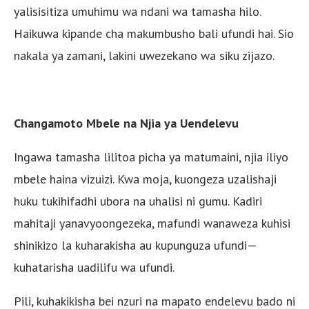
yalisisitiza umuhimu wa ndani wa tamasha hilo.
Haikuwa kipande cha makumbusho bali ufundi hai. Sio
nakala ya zamani, lakini uwezekano wa siku zijazo.
Changamoto Mbele na Njia ya Uendelevu
Ingawa tamasha lilitoa picha ya matumaini, njia iliyo
mbele haina vizuizi. Kwa moja, kuongeza uzalishaji
huku tukihifadhi ubora na uhalisi ni gumu. Kadiri
mahitaji yanavyoongezeka, mafundi wanaweza kuhisi
shinikizo la kuharakisha au kupunguza ufundi—
kuhatarisha uadilifu wa ufundi.
Pili, kuhakikisha bei nzuri na mapato endelevu bado ni