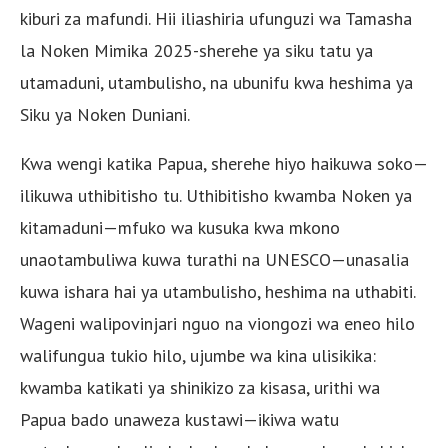
kiburi za mafundi. Hii iliashiria ufunguzi wa Tamasha
la Noken Mimika 2025-sherehe ya siku tatu ya
utamaduni, utambulisho, na ubunifu kwa heshima ya
Siku ya Noken Duniani.
Kwa wengi katika Papua, sherehe hiyo haikuwa soko—
ilikuwa uthibitisho tu. Uthibitisho kwamba Noken ya
kitamaduni—mfuko wa kusuka kwa mkono
unaotambuliwa kuwa turathi na UNESCO—unasalia
kuwa ishara hai ya utambulisho, heshima na uthabiti.
Wageni walipovinjari nguo na viongozi wa eneo hilo
walifungua tukio hilo, ujumbe wa kina ulisikika:
kwamba katikati ya shinikizo za kisasa, urithi wa
Papua bado unaweza kustawi—ikiwa watu