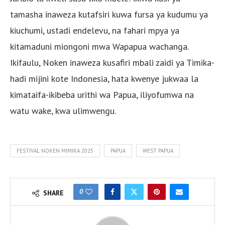
tamasha inaweza kutafsiri kuwa fursa ya kudumu ya
kiuchumi, ustadi endelevu, na fahari mpya ya
kitamaduni miongoni mwa Wapapua wachanga.
Ikifaulu, Noken inaweza kusafiri mbali zaidi ya Timika-
hadi mijini kote Indonesia, hata kwenye jukwaa la
kimataifa-ikibeba urithi wa Papua, iliyofumwa na
watu wake, kwa ulimwengu.
FESTIVAL NOKEN MIMIKA 2025
PAPUA
WEST PAPUA
0
SHARE