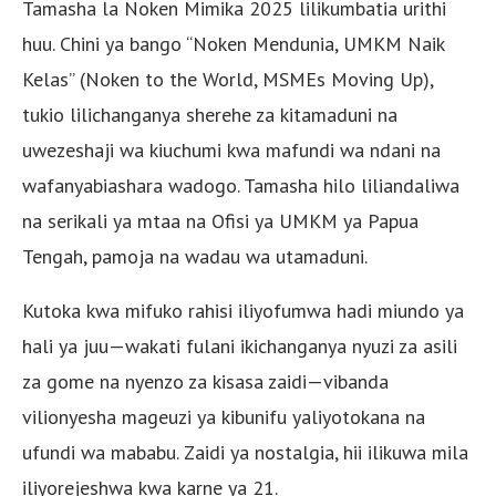
Tamasha la Noken Mimika 2025 lilikumbatia urithi
huu. Chini ya bango “Noken Mendunia, UMKM Naik
Kelas” (Noken to the World, MSMEs Moving Up),
tukio lilichanganya sherehe za kitamaduni na
uwezeshaji wa kiuchumi kwa mafundi wa ndani na
wafanyabiashara wadogo. Tamasha hilo liliandaliwa
na serikali ya mtaa na Ofisi ya UMKM ya Papua
Tengah, pamoja na wadau wa utamaduni.
Kutoka kwa mifuko rahisi iliyofumwa hadi miundo ya
hali ya juu—wakati fulani ikichanganya nyuzi za asili
za gome na nyenzo za kisasa zaidi—vibanda
vilionyesha mageuzi ya kibunifu yaliyotokana na
ufundi wa mababu. Zaidi ya nostalgia, hii ilikuwa mila
iliyorejeshwa kwa karne ya 21.