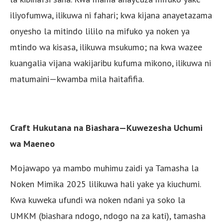
iliyofumwa, ilikuwa ni fahari; kwa kijana anayetazama
onyesho la mitindo lililo na mifuko ya noken ya
mtindo wa kisasa, ilikuwa msukumo; na kwa wazee
kuangalia vijana wakijaribu kufuma mikono, ilikuwa ni
matumaini—kwamba mila haitafifia.
Craft Hukutana na Biashara—Kuwezesha Uchumi
wa Maeneo
Mojawapo ya mambo muhimu zaidi ya Tamasha la
Noken Mimika 2025 lilikuwa hali yake ya kiuchumi.
Kwa kuweka ufundi wa noken ndani ya soko la
UMKM (biashara ndogo, ndogo na za kati), tamasha