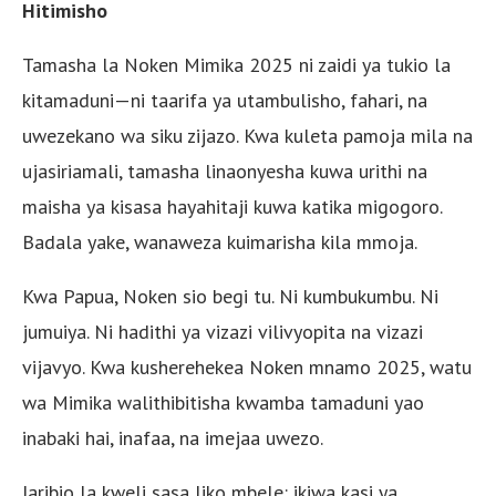
Hitimisho
Tamasha la Noken Mimika 2025 ni zaidi ya tukio la
kitamaduni—ni taarifa ya utambulisho, fahari, na
uwezekano wa siku zijazo. Kwa kuleta pamoja mila na
ujasiriamali, tamasha linaonyesha kuwa urithi na
maisha ya kisasa hayahitaji kuwa katika migogoro.
Badala yake, wanaweza kuimarisha kila mmoja.
Kwa Papua, Noken sio begi tu. Ni kumbukumbu. Ni
jumuiya. Ni hadithi ya vizazi vilivyopita na vizazi
vijavyo. Kwa kusherehekea Noken mnamo 2025, watu
wa Mimika walithibitisha kwamba tamaduni yao
inabaki hai, inafaa, na imejaa uwezo.
Jaribio la kweli sasa liko mbele: ikiwa kasi ya