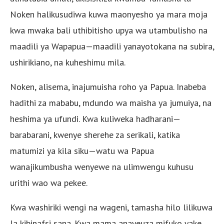
Noken halikusudiwa kuwa maonyesho ya mara moja
kwa mwaka bali uthibitisho upya wa utambulisho na
maadili ya Wapapua—maadili yanayotokana na subira,
ushirikiano, na kuheshimu mila.
Noken, alisema, inajumuisha roho ya Papua. Inabeba
hadithi za mababu, mdundo wa maisha ya jumuiya, na
heshima ya ufundi. Kwa kuliweka hadharani—
barabarani, kwenye sherehe za serikali, katika
matumizi ya kila siku—watu wa Papua
wanajikumbusha wenyewe na ulimwengu kuhusu
urithi wao wa pekee.
Kwa washiriki wengi na wageni, tamasha hilo lilikuwa
la kibinafsi sana. Kwa mama anayeuza mifuko yake