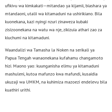
ufikivu wa kimkakati—mitandao ya kijamii, biashara ya
mtandaoni, utalii wa kitamaduni na ushirikiano. Bila
kuonekana, kazi nyingi nzuri zinaweza kubaki
zisizoonekana na watu wa nje, zikizuia athari zao za
kiuchumi na kitamaduni.
Waandalizi wa Tamasha la Noken na serikali ya
Papua Tengah wanaonekana kufahamu changamoto
hizi. Maono yao: kuunganisha elimu ya kitamaduni
mashuleni, kutoa mafunzo kwa mafundi, kusaidia
ukuzaji wa UMKM, na kuhimiza mazoezi endelevu bila
kuathiri urithi.