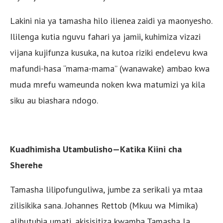
Lakini nia ya tamasha hilo ilienea zaidi ya maonyesho.
Ililenga kutia nguvu fahari ya jamii, kuhimiza vizazi
vijana kujifunza kusuka, na kutoa riziki endelevu kwa
mafundi-hasa “mama-mama” (wanawake) ambao kwa
muda mrefu wameunda noken kwa matumizi ya kila
siku au biashara ndogo.
Kuadhimisha Utambulisho—Katika Kiini cha
Sherehe
Tamasha lilipofunguliwa, jumbe za serikali ya mtaa
zilisikika sana. Johannes Rettob (Mkuu wa Mimika)
alihutubia umati, akisisitiza kwamba Tamasha la