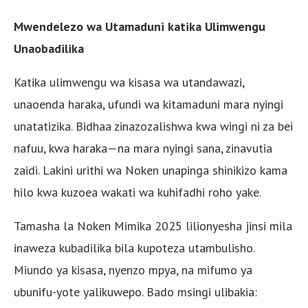
Mwendelezo wa Utamaduni katika Ulimwengu
Unaobadilika
Katika ulimwengu wa kisasa wa utandawazi,
unaoenda haraka, ufundi wa kitamaduni mara nyingi
unatatizika. Bidhaa zinazozalishwa kwa wingi ni za bei
nafuu, kwa haraka—na mara nyingi sana, zinavutia
zaidi. Lakini urithi wa Noken unapinga shinikizo kama
hilo kwa kuzoea wakati wa kuhifadhi roho yake.
Tamasha la Noken Mimika 2025 lilionyesha jinsi mila
inaweza kubadilika bila kupoteza utambulisho.
Miundo ya kisasa, nyenzo mpya, na mifumo ya
ubunifu-yote yalikuwepo. Bado msingi ulibakia: