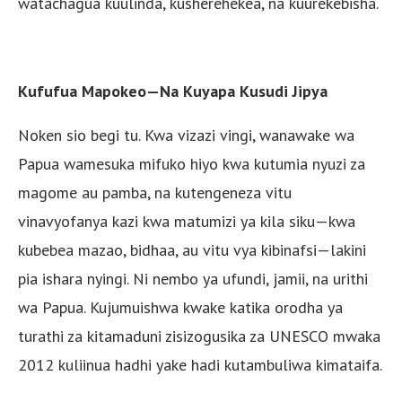
watachagua kuulinda, kusherehekea, na kuurekebisha.
Kufufua Mapokeo—Na Kuyapa Kusudi Jipya
Noken sio begi tu. Kwa vizazi vingi, wanawake wa
Papua wamesuka mifuko hiyo kwa kutumia nyuzi za
magome au pamba, na kutengeneza vitu
vinavyofanya kazi kwa matumizi ya kila siku—kwa
kubebea mazao, bidhaa, au vitu vya kibinafsi—lakini
pia ishara nyingi. Ni nembo ya ufundi, jamii, na urithi
wa Papua. Kujumuishwa kwake katika orodha ya
turathi za kitamaduni zisizogusika za UNESCO mwaka
2012 kuliinua hadhi yake hadi kutambuliwa kimataifa.