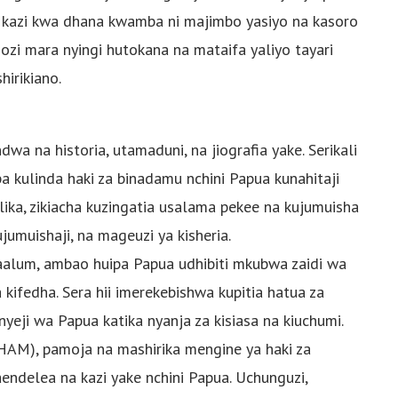
i kazi kwa dhana kwamba ni majimbo yasiyo na kasoro
ozi mara nyingi hutokana na mataifa yaliyo tayari
irikiano.
wa na historia, utamaduni, na jiografia yake. Serikali
kulinda haki za binadamu nchini Papua kunahitaji
ika, zikiacha kuzingatia usalama pekee na kujumuisha
umuishaji, na mageuzi ya kisheria.
alum, ambao huipa Papua udhibiti mkubwa zaidi wa
kifedha. Sera hii imerekebishwa kupitia hatua za
nyeji wa Papua katika nyanja za kisiasa na kiuchumi.
HAM), pamoja na mashirika mengine ya haki za
aendelea na kazi yake nchini Papua. Uchunguzi,