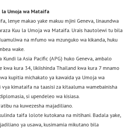
 la Umoja wa Mataifa
fa, lenye makao yake makuu mjini Geneva, linaundwa
araza Kuu la Umoja wa Mataifa. Urais hautolewi tu bila
. Huamuliwa na mfumo wa mzunguko wa kikanda, huku
ombea wake.
 Kundi la Asia Pacific (APG) huko Geneva, ambalo
 kwa kura 34, likiishinda Thailand kwa kura 7 mnamo
shwa kupitia michakato ya kawaida ya Umoja wa
vya kimataifa na taasisi za kitaaluma wamebainisha
plomasia, si upendeleo wa kisiasa.
ratibu na kuwezesha majadiliano.
linda taifa lolote kutokana na mitihani. Badala yake,
adiliano ya usawa, kusimamia mikutano bila