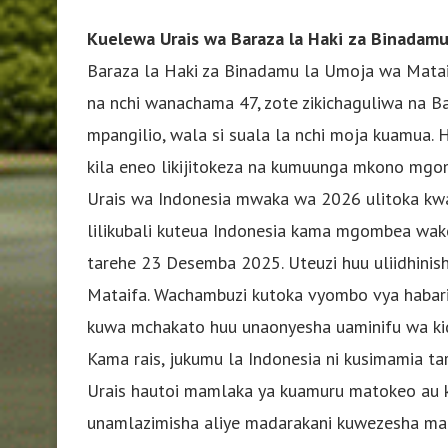
Kuelewa Urais wa Baraza la Haki za Binadamu
Baraza la Haki za Binadamu la Umoja wa Matai
na nchi wanachama 47, zote zikichaguliwa na B
mpangilio, wala si suala la nchi moja kuamua
kila eneo likijitokeza na kumuunga mkono mg
Urais wa Indonesia mwaka wa 2026 ulitoka kwa
lilikubali kuteua Indonesia kama mgombea wake
tarehe 23 Desemba 2025. Uteuzi huu uliidhini
Mataifa. Wachambuzi kutoka vyombo vya habari 
kuwa mchakato huu unaonyesha uaminifu wa kidi
Kama rais, jukumu la Indonesia ni kusimamia ta
Urais hautoi mamlaka ya kuamuru matokeo au ku
unamlazimisha aliye madarakani kuwezesha maj