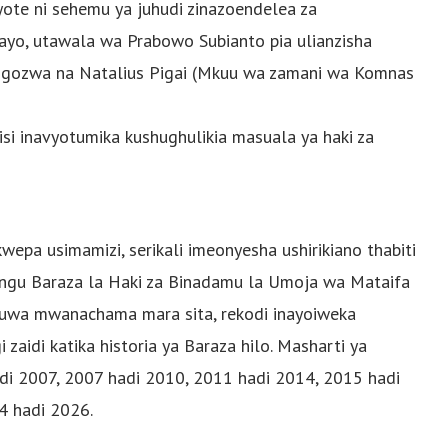
 yote ni sehemu ya juhudi zinazoendelea za
 hayo, utawala wa Prabowo Subianto pia ulianzisha
ngozwa na Natalius Pigai (Mkuu wa zamani wa Komnas
isi inavyotumika kushughulikia masuala ya haki za
epa usimamizi, serikali imeonyesha ushirikiano thabiti
Tangu Baraza la Haki za Binadamu la Umoja wa Mataifa
kuwa mwanachama mara sita, rekodi inayoiweka
aidi katika historia ya Baraza hilo. Masharti ya
i 2007, 2007 hadi 2010, 2011 hadi 2014, 2015 hadi
4 hadi 2026.