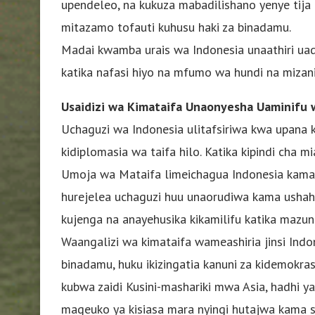
upendeleo, na kukuza mabadilishano yenye tij
mitazamo tofauti kuhusu haki za binadamu.
Madai kwamba urais wa Indonesia unaathiri uad
katika nafasi hiyo na mfumo wa hundi na mizan
Usaidizi wa Kimataifa Unaonyesha Uaminifu 
Uchaguzi wa Indonesia ulitafsiriwa kwa upana 
kidiplomasia wa taifa hilo. Katika kipindi cha mi
Umoja wa Mataifa limeichagua Indonesia kama
hurejelea uchaguzi huu unaorudiwa kama ushah
kujenga na anayehusika kikamilifu katika mazu
Waangalizi wa kimataifa wameashiria jinsi Indo
binadamu, huku ikizingatia kanuni za kidemokr
kubwa zaidi Kusini-mashariki mwa Asia, hadhi ya
mageuko ya kisiasa mara nyingi hutajwa kama sa