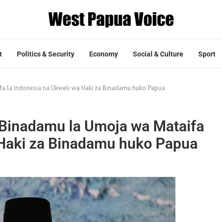
t
Politics & Security
Economy
Social & Culture
Sport
ifa la Indonesia na Ukweli wa Haki za Binadamu huko Papua
a Binadamu la Umoja wa Mataifa
 Haki za Binadamu huko Papua