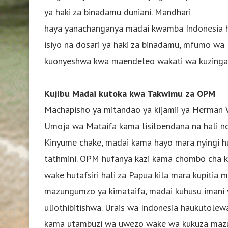
ya haki za binadamu duniani. Mandhari
haya yanachanganya madai kwamba Indonesia hai
isiyo na dosari ya haki za binadamu, mfumo wa 
kuonyeshwa kwa maendeleo wakati wa kuzingat
Kujibu Madai kutoka kwa Takwimu za OPM
Machapisho ya mitandao ya kijamii ya Herman 
Umoja wa Mataifa kama lisiloendana na hali nc
Kinyume chake, madai kama hayo mara nyingi hu
tathmini. OPM hufanya kazi kama chombo cha kis
wake hutafsiri hali za Papua kila mara kupitia
mazungumzo ya kimataifa, madai kuhusu imani y
uliothibitishwa. Urais wa Indonesia haukutole
kama utambuzi wa uwezo wake wa kukuza mazun