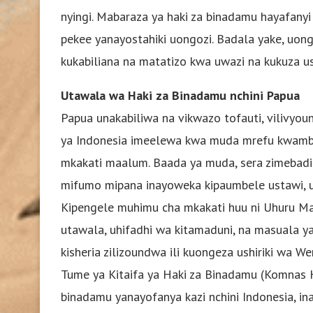
nyingi. Mabaraza ya haki za binadamu hayafany
pekee yanayostahiki uongozi. Badala yake, uong
kukabiliana na matatizo kwa uwazi na kukuza ush
Utawala wa Haki za Binadamu nchini Papua
Papua unakabiliwa na vikwazo tofauti, vilivyound
ya Indonesia imeelewa kwa muda mrefu kwamba 
mkakati maalum. Baada ya muda, sera zimebadil
mifumo mipana inayoweka kipaumbele ustawi, uj
Kipengele muhimu cha mkakati huu ni Uhuru Ma
utawala, uhifadhi wa kitamaduni, na masuala ya 
kisheria zilizoundwa ili kuongeza ushiriki wa We
Tume ya Kitaifa ya Haki za Binadamu (Komnas 
binadamu yanayofanya kazi nchini Indonesia, in