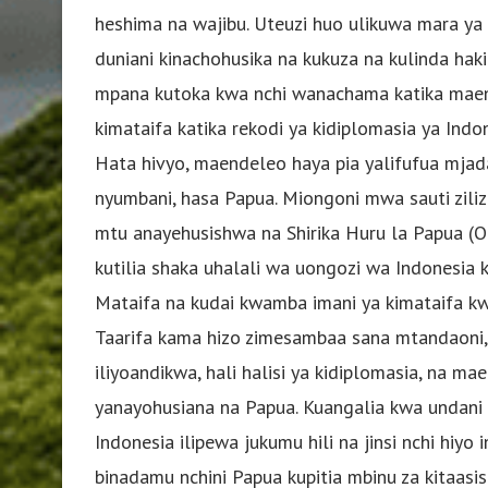
heshima na wajibu. Uteuzi huo ulikuwa mara ya
duniani kinachohusika na kukuza na kulinda hak
mpana kutoka kwa nchi wanachama katika maen
kimataifa katika rekodi ya kidiplomasia ya Indo
Hata hivyo, maendeleo haya pia yalifufua mjada
nyumbani, hasa Papua. Miongoni mwa sauti zili
mtu anayehusishwa na Shirika Huru la Papua (
kutilia shaka uhalali wa uongozi wa Indonesia
Mataifa na kudai kwamba imani ya kimataifa k
Taarifa kama hizo zimesambaa sana mtandaoni, 
iliyoandikwa, hali halisi ya kidiplomasia, na m
yanayohusiana na Papua. Kuangalia kwa undani u
Indonesia ilipewa jukumu hili na jinsi nchi hiy
binadamu nchini Papua kupitia mbinu za kitaasisi