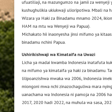
ufuatiliaji, na mazungumzo na jamii za wenyeji
kushughulikia ukiukwaji ulioripotiwa. Mbali na
Wizara ya Haki za Binadamu mnamo 2024, ikio
HAM na mtu wa Wenyeji wa Papua).
Michakato hii inaonyesha jinsi mifumo ya kitaas
binadamu nchini Papua.
Ushirikishwaji wa Kimataifa na Uwazi
Licha ya madai kwamba Indonesia inatafuta kukw
na mifumo ya kimataifa ya haki za binadamu. 
lilipoanzishwa mwaka wa 2006, Indonesia ime
miongoni mwa nchi zinazochaguliwa mara nyingi z
uanachama wa Indonesia ni pamoja na 2006 had
2017, 2020 hadi 2022, na muhula wa sasa, 202