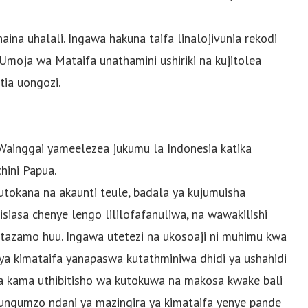
na uhalali. Ingawa hakuna taifa linalojivunia rekodi
Umoja wa Mataifa unathamini ushiriki na kujitolea
ia uongozi.
Wainggai yameelezea jukumu la Indonesia katika
hini Papua.
tokana na akaunti teule, badala ya kujumuisha
iasa chenye lengo lililofafanuliwa, na wawakilishi
 mtazamo huu. Ingawa utetezi na ukosoaji ni muhimu kwa
a kimataifa yanapaswa kutathminiwa dhidi ya ushahidi
wa kama uthibitisho wa kutokuwa na makosa kwake bali
gumzo ndani ya mazingira ya kimataifa yenye pande