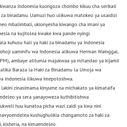
 kwanza Indonesia kuongoza chombo kikuu cha serikali
i za binadamu. Uamuzi huo ulikuwa matokeo ya usaidizi
eo mbalimbali, ukionyesha kiwango cha imani ya
nesia na kujitolea kwake kwa pande nyingi.
la kuhusu hali ya haki za binadamu ya Indonesia
zohoji uaminifu wa Indonesia alikuwa Herman Wainggai,
OPM), ambaye alitumia majukwaa ya mitandao ya kijamii
 katika Baraza la Haki za Binadamu la Umoja wa
wa Indonesia ilikuwa imepotoshwa.
lakini zinasimama kinyume na michakato ya kimataifa
aendeleo ya sera yanayoweza kuthibitishwa
kweli huu kunatoa picha wazi zaidi ya kwa nini
o inavyoendelea kushughulikia changamoto za haki za
, kisheria, na kimaendeleo.