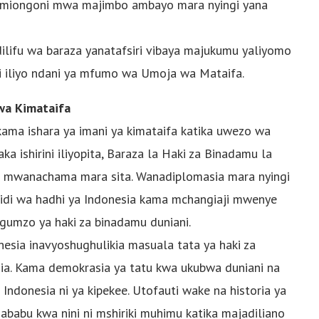
a miongoni mwa majimbo ambayo mara nyingi yana
ilifu wa baraza yanatafsiri vibaya majukumu yaliyomo
i iliyo ndani ya mfumo wa Umoja wa Mataifa.
wa Kimataifa
kama ishara ya imani ya kimataifa katika uwezo wa
aka ishirini iliyopita, Baraza la Haki za Binadamu la
 mwanachama mara sita. Wanadiplomasia mara nyingi
idi wa hadhi ya Indonesia kama mchangiaji mwenye
ngumzo ya haki za binadamu duniani.
nesia inavyoshughulikia masuala tata ya haki za
asia. Kama demokrasia ya tatu kwa ukubwa duniani na
 Indonesia ni ya kipekee. Utofauti wake na historia ya
babu kwa nini ni mshiriki muhimu katika majadiliano