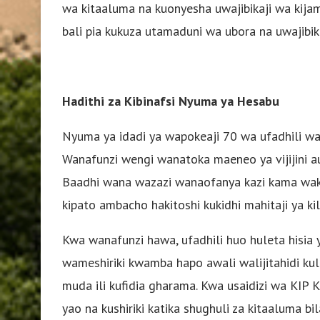
wa kitaaluma na kuonyesha uwajibikaji wa kijam
bali pia kukuza utamaduni wa ubora na uwajibika
Hadithi za Kibinafsi Nyuma ya Hesabu
Nyuma ya idadi ya wapokeaji 70 wa ufadhili w
Wanafunzi wengi wanatoka maeneo ya vijijini a
Baadhi wana wazazi wanaofanya kazi kama waku
kipato ambacho hakitoshi kukidhi mahitaji ya kil
Kwa wanafunzi hawa, ufadhili huo huleta hisia
wameshiriki kwamba hapo awali walijitahidi k
muda ili kufidia gharama. Kwa usaidizi wa KIP 
yao na kushiriki katika shughuli za kitaaluma 