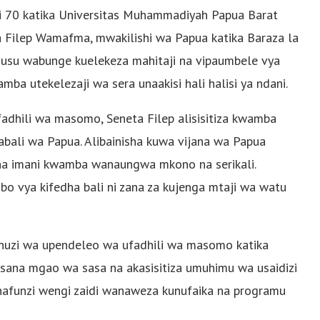
 70 katika Universitas Muhammadiyah Papua Barat
ta Filep Wamafma, mwakilishi wa Papua katika Baraza la
husu wabunge kuelekeza mahitaji na vipaumbele vya
amba utekelezaji wa sera unaakisi hali halisi ya ndani.
adhili wa masomo, Seneta Filep alisisitiza kwamba
bali wa Papua. Alibainisha kuwa vijana wa Papua
 na imani kwamba wanaungwa mkono na serikali.
bo vya kifedha bali ni zana za kujenga mtaji wa watu
panuzi wa upendeleo wa ufadhili wa masomo katika
i sana mgao wa sasa na akasisitiza umuhimu wa usaidizi
nafunzi wengi zaidi wanaweza kunufaika na programu