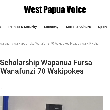
t
Politics & Security
Economy
Social & Culture
Sport
 kwa Vijana wa Papua huku Wanafunzi 70 Wakipokea Msaada wa KIP Kuliah
a Scholarship Wapanua Fursa
 Wanafunzi 70 Wakipokea
t