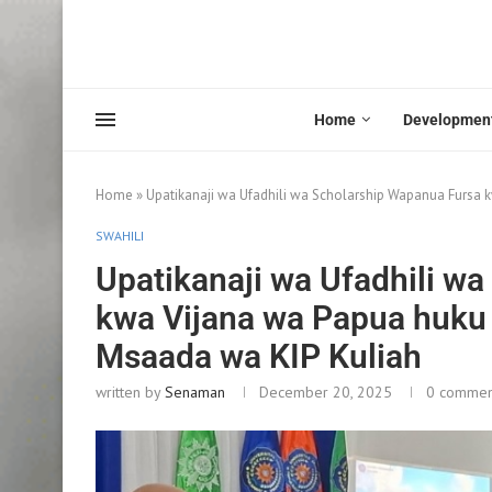
Home
Developmen
Home
»
Upatikanaji wa Ufadhili wa Scholarship Wapanua Fursa
SWAHILI
Upatikanaji wa Ufadhili w
kwa Vijana wa Papua huku
Msaada wa KIP Kuliah
written by
Senaman
December 20, 2025
0 commen