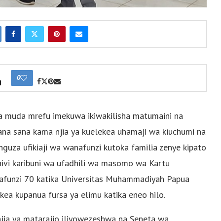
0
I
wa muda mrefu imekuwa ikiwakilisha matumaini na
na sana kama njia ya kuelekea uhamaji wa kiuchumi na
guza ufikiaji wa wanafunzi kutoka familia zenye kipato
hivi karibuni wa ufadhili wa masomo wa Kartu
anafunzi 70 katika Universitas Muhammadiyah Papua
a kupanua fursa ya elimu katika eneo hilo.
jia ya matarajio iliyowezeshwa na Seneta wa