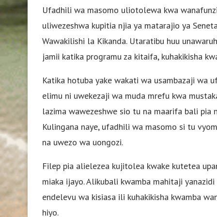
Ufadhili wa masomo uliotolewa kwa wanafunzi
uliwezeshwa kupitia njia ya matarajio ya Sene
Wawakilishi la Kikanda. Utaratibu huu unawaru
jamii katika programu za kitaifa, kuhakikisha kw
Katika hotuba yake wakati wa usambazaji wa uf
elimu ni uwekezaji wa muda mrefu kwa mustaka
lazima wawezeshwe sio tu na maarifa bali pia
Kulingana naye, ufadhili wa masomo si tu vyom
na uwezo wa uongozi.
Filep pia alielezea kujitolea kwake kutetea u
miaka ijayo. Alikubali kwamba mahitaji yanazid
endelevu wa kisiasa ili kuhakikisha kwamba wa
hiyo.