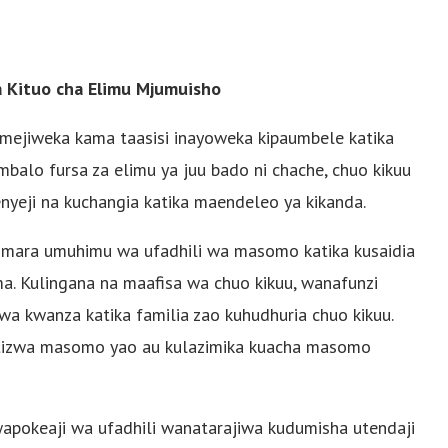
 Kituo cha Elimu Mjumuisho
mejiweka kama taasisi inayoweka kipaumbele katika
ambalo fursa za elimu ya juu bado ni chache, chuo kikuu
nyeji na kuchangia katika maendeleo ya kikanda.
 mara umuhimu wa ufadhili wa masomo katika kusaidia
ma. Kulingana na maafisa wa chuo kikuu, wanafunzi
wa kwanza katika familia zao kuhudhuria chuo kikuu.
katizwa masomo yao au kulazimika kuacha masomo
wapokeaji wa ufadhili wanatarajiwa kudumisha utendaji