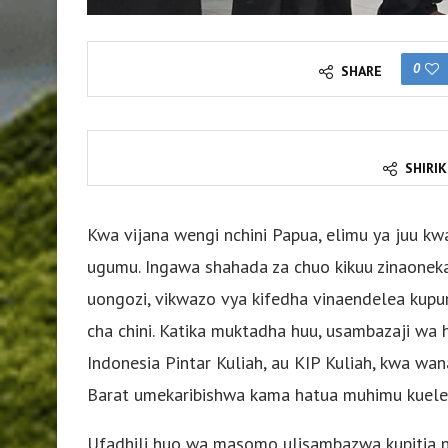
0
SHARE
SHIRIK
Kwa vijana wengi nchini Papua, elimu ya juu k
ugumu. Ingawa shahada za chuo kikuu zinaoneka
uongozi, vikwazo vya kifedha vinaendelea kupun
cha chini. Katika muktadha huu, usambazaji wa 
Indonesia Pintar Kuliah, au KIP Kuliah, kwa w
Barat umekaribishwa kama hatua muhimu kueleke
Ufadhili huo wa masomo ulisambazwa kupitia n