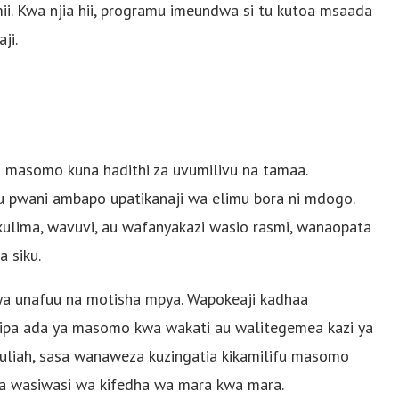
ii. Kwa njia hii, programu imeundwa si tu kutoa msaada
ji.
a masomo kuna hadithi za uvumilivu na tamaa.
u pwani ambapo upatikanaji wa elimu bora ni mdogo.
lima, wavuvi, au wafanyakazi wasio rasmi, wanaopata
a siku.
 ya unafuu na motisha mpya. Wapokeaji kadhaa
ulipa ada ya masomo kwa wakati au walitegemea kazi ya
Kuliah, sasa wanaweza kuzingatia kikamilifu masomo
bila wasiwasi wa kifedha wa mara kwa mara.