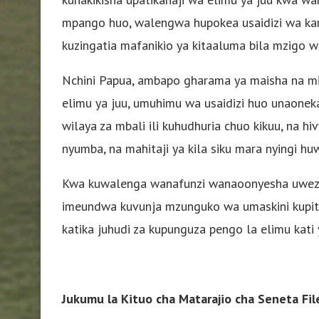
mpango huo, walengwa hupokea usaidizi wa ka
kuzingatia mafanikio ya kitaaluma bila mzigo 
Nchini Papua, ambapo gharama ya maisha na 
elimu ya juu, umuhimu wa usaidizi huo unaone
wilaya za mbali ili kuhudhuria chuo kikuu, na h
nyumba, na mahitaji ya kila siku mara nyingi h
Kwa kuwalenga wanafunzi wanaoonyesha uwezo w
imeundwa kuvunja mzunguko wa umaskini kupit
katika juhudi za kupunguza pengo la elimu kati
Jukumu la Kituo cha Matarajio cha Seneta F