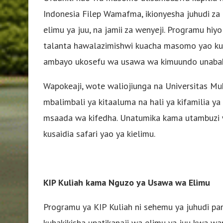
Indonesia Filep Wamafma, ikionyesha juhudi za u
elimu ya juu, na jamii za wenyeji. Programu hi
talanta hawalazimishwi kuacha masomo yao ku
ambayo ukosefu wa usawa wa kimuundo unabak
Wapokeaji, wote waliojiunga na Universitas M
mbalimbali ya kitaaluma na hali ya kifamilia ya
msaada wa kifedha. Unatumika kama utambuzi w
kusaidia safari yao ya kielimu.
KIP Kuliah kama Nguzo ya Usawa wa Elimu
Programu ya KIP Kuliah ni sehemu ya juhudi pa
kuhakikisha upatikanaji wa elimu ya juu kwa wan