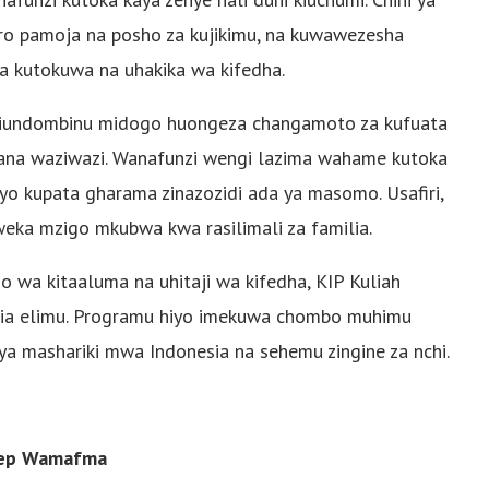
ro pamoja na posho za kujikimu, na kuwawezesha
wa kutokuwa na uhakika wa kifedha.
miundombinu midogo huongeza changamoto za kufuata
kana waziwazi. Wanafunzi wengi lazima wahame kutoka
ivyo kupata gharama zinazozidi ada ya masomo. Usafiri,
uweka mzigo mkubwa kwa rasilimali za familia.
a kitaaluma na uhitaji wa kifedha, KIP Kuliah
ia elimu. Programu hiyo imekuwa chombo muhimu
 ya mashariki mwa Indonesia na sehemu zingine za nchi.
ilep Wamafma