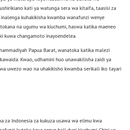
shirikiano kati ya watunga sera wa kitaifa, taasisi za
yo inalenga kuhakikisha kwamba wanafunzi wenye
tokana na ugumu wa kiuchumi, haswa katika maeneo
i kuwa changamoto inayoendelea.
uhammadiyah Papua Barat, wanatoka katika malezi
 kawaida. Kwao, udhamini huo unawakilisha zaidi ya
a uwezo wao na uhakikisho kwamba serikali iko tayari
na za Indonesia za kukuza usawa wa elimu kwa
afunzi kutoka kaya zenye hali duni kiuchumi. Chini ya