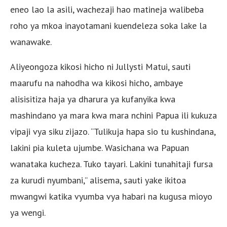
eneo lao la asili, wachezaji hao matineja walibeba
roho ya mkoa inayotamani kuendeleza soka lake la
wanawake.
Aliyeongoza kikosi hicho ni Jullysti Matui, sauti
maarufu na nahodha wa kikosi hicho, ambaye
alisisitiza haja ya dharura ya kufanyika kwa
mashindano ya mara kwa mara nchini Papua ili kukuza
vipaji vya siku zijazo. “Tulikuja hapa sio tu kushindana,
lakini pia kuleta ujumbe. Wasichana wa Papuan
wanataka kucheza. Tuko tayari. Lakini tunahitaji fursa
za kurudi nyumbani,” alisema, sauti yake ikitoa
mwangwi katika vyumba vya habari na kugusa mioyo
ya wengi.