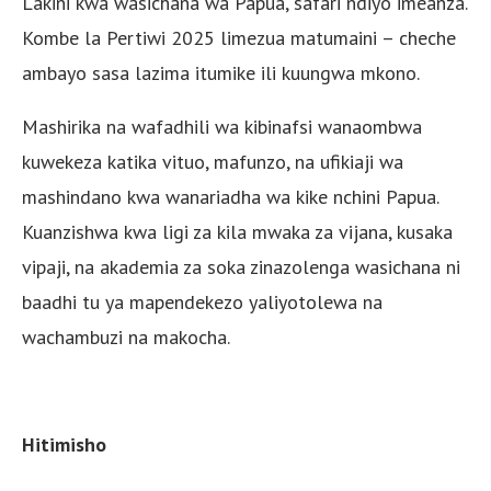
Lakini kwa wasichana wa Papua, safari ndiyo imeanza.
Kombe la Pertiwi 2025 limezua matumaini – cheche
ambayo sasa lazima itumike ili kuungwa mkono.
Mashirika na wafadhili wa kibinafsi wanaombwa
kuwekeza katika vituo, mafunzo, na ufikiaji wa
mashindano kwa wanariadha wa kike nchini Papua.
Kuanzishwa kwa ligi za kila mwaka za vijana, kusaka
vipaji, na akademia za soka zinazolenga wasichana ni
baadhi tu ya mapendekezo yaliyotolewa na
wachambuzi na makocha.
Hitimisho