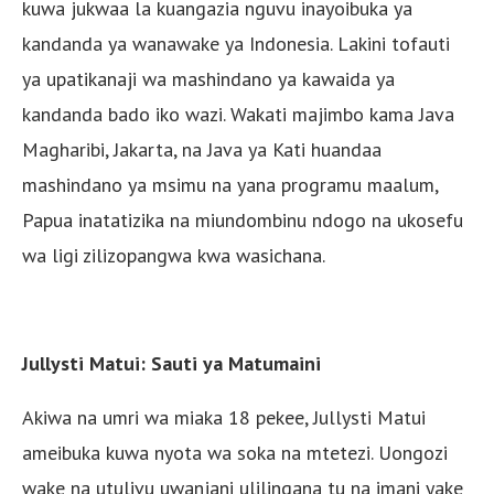
kuwa jukwaa la kuangazia nguvu inayoibuka ya
kandanda ya wanawake ya Indonesia. Lakini tofauti
ya upatikanaji wa mashindano ya kawaida ya
kandanda bado iko wazi. Wakati majimbo kama Java
Magharibi, Jakarta, na Java ya Kati huandaa
mashindano ya msimu na yana programu maalum,
Papua inatatizika na miundombinu ndogo na ukosefu
wa ligi zilizopangwa kwa wasichana.
Jullysti Matui: Sauti ya Matumaini
Akiwa na umri wa miaka 18 pekee, Jullysti Matui
ameibuka kuwa nyota wa soka na mtetezi. Uongozi
wake na utulivu uwanjani ulilingana tu na imani yake