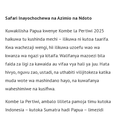
Safari Inayochochewa na Azimio na Ndoto
Kuwakilisha Papua kwenye Kombe la Pertiwi 2025
haikuwa tu kushinda mechi – ilikuwa ni kutoa taarifa.
Kwa wachezaji wengi, hii ilikuwa uzoefu wao wa
kwanza wa ngazi ya kitaifa. Walifanya mazoezi bila
faida za ligi za kawaida au vifaa vya hali ya juu. Hata
hivyo, nguvu zao, ustadi, na uthabiti vilijitokeza katika
muda wote wa mashindano hayo, na kuwafanya
waheshimiwe na kusifiwa.
Kombe la Pertiwi, ambalo lilileta pamoja timu kutoka
Indonesia – kutoka Sumatra hadi Papua – limezidi