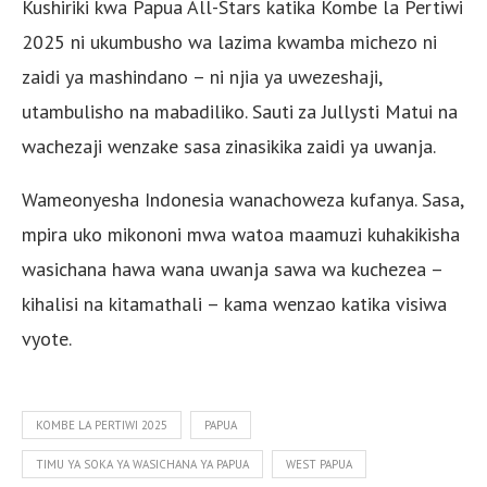
Kushiriki kwa Papua All-Stars katika Kombe la Pertiwi
2025 ni ukumbusho wa lazima kwamba michezo ni
zaidi ya mashindano – ni njia ya uwezeshaji,
utambulisho na mabadiliko. Sauti za Jullysti Matui na
wachezaji wenzake sasa zinasikika zaidi ya uwanja.
Wameonyesha Indonesia wanachoweza kufanya. Sasa,
mpira uko mikononi mwa watoa maamuzi kuhakikisha
wasichana hawa wana uwanja sawa wa kuchezea –
kihalisi na kitamathali – kama wenzao katika visiwa
vyote.
KOMBE LA PERTIWI 2025
PAPUA
TIMU YA SOKA YA WASICHANA YA PAPUA
WEST PAPUA