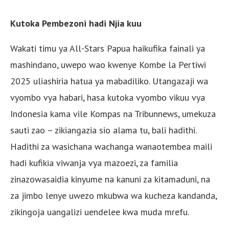
Kutoka Pembezoni hadi Njia kuu
Wakati timu ya All-Stars Papua haikufika fainali ya
mashindano, uwepo wao kwenye Kombe la Pertiwi
2025 uliashiria hatua ya mabadiliko. Utangazaji wa
vyombo vya habari, hasa kutoka vyombo vikuu vya
Indonesia kama vile Kompas na Tribunnews, umekuza
sauti zao – zikiangazia sio alama tu, bali hadithi.
Hadithi za wasichana wachanga wanaotembea maili
hadi kufikia viwanja vya mazoezi, za familia
zinazowasaidia kinyume na kanuni za kitamaduni, na
za jimbo lenye uwezo mkubwa wa kucheza kandanda,
zikingoja uangalizi uendelee kwa muda mrefu.