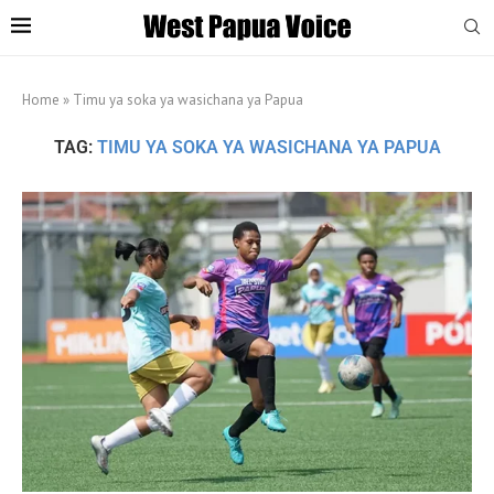
Home
»
Timu ya soka ya wasichana ya Papua
TAG:
TIMU YA SOKA YA WASICHANA YA PAPUA