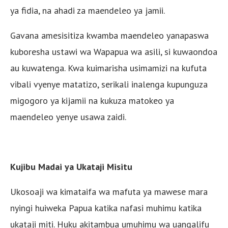
ya fidia, na ahadi za maendeleo ya jamii.
Gavana amesisitiza kwamba maendeleo yanapaswa
kuboresha ustawi wa Wapapua wa asili, si kuwaondoa
au kuwatenga. Kwa kuimarisha usimamizi na kufuta
vibali vyenye matatizo, serikali inalenga kupunguza
migogoro ya kijamii na kukuza matokeo ya
maendeleo yenye usawa zaidi.
Kujibu Madai ya Ukataji Misitu
Ukosoaji wa kimataifa wa mafuta ya mawese mara
nyingi huiweka Papua katika nafasi muhimu katika
ukataji miti. Huku akitambua umuhimu wa uangalifu