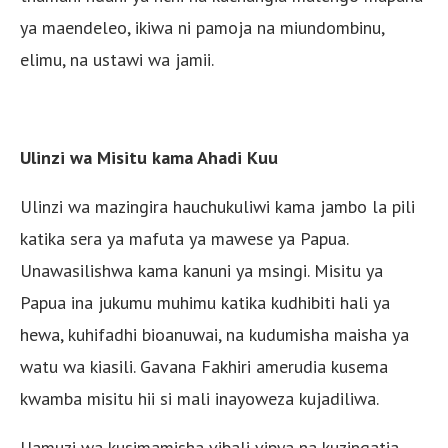
ya maendeleo, ikiwa ni pamoja na miundombinu,
elimu, na ustawi wa jamii.
Ulinzi wa Misitu kama Ahadi Kuu
Ulinzi wa mazingira hauchukuliwi kama jambo la pili
katika sera ya mafuta ya mawese ya Papua.
Unawasilishwa kama kanuni ya msingi. Misitu ya
Papua ina jukumu muhimu katika kudhibiti hali ya
hewa, kuhifadhi bioanuwai, na kudumisha maisha ya
watu wa kiasili. Gavana Fakhiri amerudia kusema
kwamba misitu hii si mali inayoweza kujadiliwa.
Uamuzi wa kusimamisha vibali vipya na kuzingatia