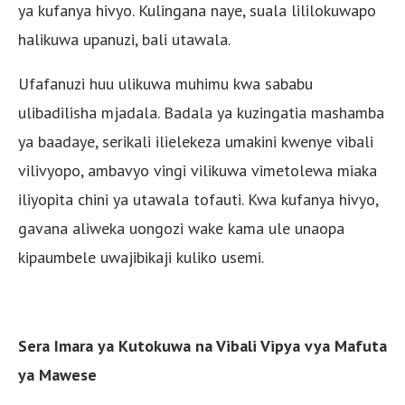
ya kufanya hivyo. Kulingana naye, suala lililokuwapo
halikuwa upanuzi, bali utawala.
Ufafanuzi huu ulikuwa muhimu kwa sababu
ulibadilisha mjadala. Badala ya kuzingatia mashamba
ya baadaye, serikali ilielekeza umakini kwenye vibali
vilivyopo, ambavyo vingi vilikuwa vimetolewa miaka
iliyopita chini ya utawala tofauti. Kwa kufanya hivyo,
gavana aliweka uongozi wake kama ule unaopa
kipaumbele uwajibikaji kuliko usemi.
Sera Imara ya Kutokuwa na Vibali Vipya vya Mafuta
ya Mawese