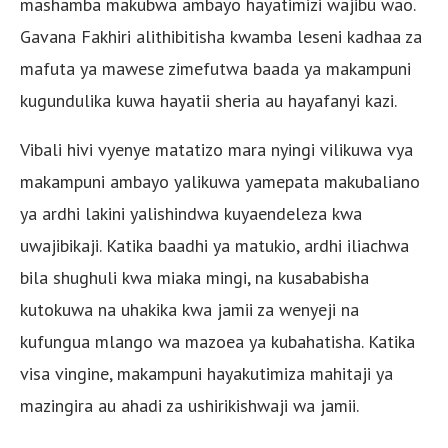
mashamba makubwa ambayo hayatimizi wajibu wao.
Gavana Fakhiri alithibitisha kwamba leseni kadhaa za
mafuta ya mawese zimefutwa baada ya makampuni
kugundulika kuwa hayatii sheria au hayafanyi kazi.
Vibali hivi vyenye matatizo mara nyingi vilikuwa vya
makampuni ambayo yalikuwa yamepata makubaliano
ya ardhi lakini yalishindwa kuyaendeleza kwa
uwajibikaji. Katika baadhi ya matukio, ardhi iliachwa
bila shughuli kwa miaka mingi, na kusababisha
kutokuwa na uhakika kwa jamii za wenyeji na
kufungua mlango wa mazoea ya kubahatisha. Katika
visa vingine, makampuni hayakutimiza mahitaji ya
mazingira au ahadi za ushirikishwaji wa jamii.