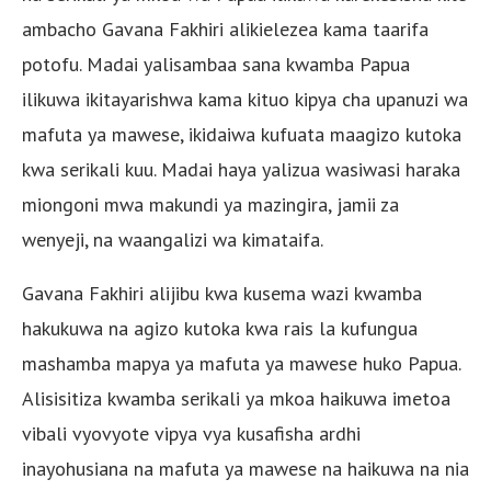
ambacho Gavana Fakhiri alikielezea kama taarifa
potofu. Madai yalisambaa sana kwamba Papua
ilikuwa ikitayarishwa kama kituo kipya cha upanuzi wa
mafuta ya mawese, ikidaiwa kufuata maagizo kutoka
kwa serikali kuu. Madai haya yalizua wasiwasi haraka
miongoni mwa makundi ya mazingira, jamii za
wenyeji, na waangalizi wa kimataifa.
Gavana Fakhiri alijibu kwa kusema wazi kwamba
hakukuwa na agizo kutoka kwa rais la kufungua
mashamba mapya ya mafuta ya mawese huko Papua.
Alisisitiza kwamba serikali ya mkoa haikuwa imetoa
vibali vyovyote vipya vya kusafisha ardhi
inayohusiana na mafuta ya mawese na haikuwa na nia