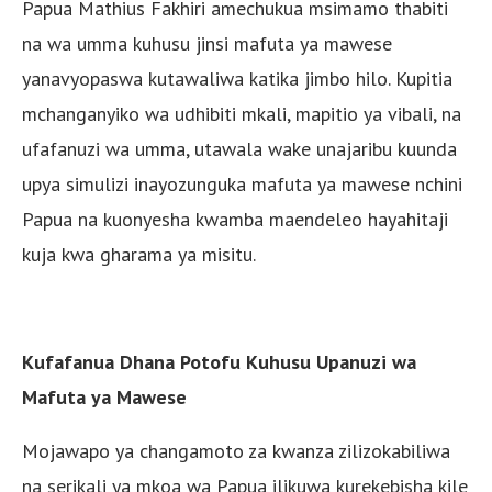
Papua Mathius Fakhiri amechukua msimamo thabiti
na wa umma kuhusu jinsi mafuta ya mawese
yanavyopaswa kutawaliwa katika jimbo hilo. Kupitia
mchanganyiko wa udhibiti mkali, mapitio ya vibali, na
ufafanuzi wa umma, utawala wake unajaribu kuunda
upya simulizi inayozunguka mafuta ya mawese nchini
Papua na kuonyesha kwamba maendeleo hayahitaji
kuja kwa gharama ya misitu.
Kufafanua Dhana Potofu Kuhusu Upanuzi wa
Mafuta ya Mawese
Mojawapo ya changamoto za kwanza zilizokabiliwa
na serikali ya mkoa wa Papua ilikuwa kurekebisha kile