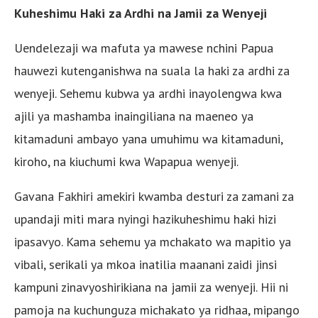
Kuheshimu Haki za Ardhi na Jamii za Wenyeji
Uendelezaji wa mafuta ya mawese nchini Papua
hauwezi kutenganishwa na suala la haki za ardhi za
wenyeji. Sehemu kubwa ya ardhi inayolengwa kwa
ajili ya mashamba inaingiliana na maeneo ya
kitamaduni ambayo yana umuhimu wa kitamaduni,
kiroho, na kiuchumi kwa Wapapua wenyeji.
Gavana Fakhiri amekiri kwamba desturi za zamani za
upandaji miti mara nyingi hazikuheshimu haki hizi
ipasavyo. Kama sehemu ya mchakato wa mapitio ya
vibali, serikali ya mkoa inatilia maanani zaidi jinsi
kampuni zinavyoshirikiana na jamii za wenyeji. Hii ni
pamoja na kuchunguza michakato ya ridhaa, mipango