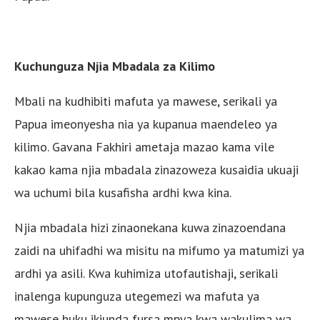
Kuchunguza Njia Mbadala za Kilimo
Mbali na kudhibiti mafuta ya mawese, serikali ya
Papua imeonyesha nia ya kupanua maendeleo ya
kilimo. Gavana Fakhiri ametaja mazao kama vile
kakao kama njia mbadala zinazoweza kusaidia ukuaji
wa uchumi bila kusafisha ardhi kwa kina.
Njia mbadala hizi zinaonekana kuwa zinazoendana
zaidi na uhifadhi wa misitu na mifumo ya matumizi ya
ardhi ya asili. Kwa kuhimiza utofautishaji, serikali
inalenga kupunguza utegemezi wa mafuta ya
mawese huku ikiunda fursa mpya kwa wakulima wa