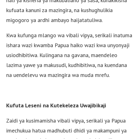
hali ya kisheria ya makubaliano ya sasa, kuhakikisha
kufuata kanuni za mazingira, na kushughulikia
migogoro ya ardhi ambayo haijatatuliwa.
Kwa kufunga mlango wa vibali vipya, serikali inatuma
ishara wazi kwamba Papua haiko wazi kwa unyonyaji
usiodhibitiwa. Kulingana na gavana, maendeleo
lazima yawe ya makusudi, kudhibitiwa, na kuendana
na uendelevu wa mazingira wa muda mrefu.
Kufuta Leseni na Kutekeleza Uwajibikaji
Zaidi ya kusimamisha vibali vipya, serikali ya Papua
imechukua hatua madhubuti dhidi ya makampuni ya