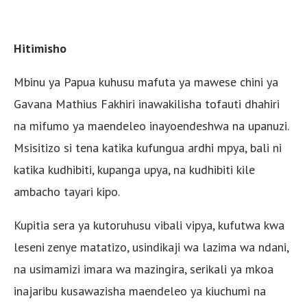
Hitimisho
Mbinu ya Papua kuhusu mafuta ya mawese chini ya
Gavana Mathius Fakhiri inawakilisha tofauti dhahiri
na mifumo ya maendeleo inayoendeshwa na upanuzi.
Msisitizo si tena katika kufungua ardhi mpya, bali ni
katika kudhibiti, kupanga upya, na kudhibiti kile
ambacho tayari kipo.
Kupitia sera ya kutoruhusu vibali vipya, kufutwa kwa
leseni zenye matatizo, usindikaji wa lazima wa ndani,
na usimamizi imara wa mazingira, serikali ya mkoa
inajaribu kusawazisha maendeleo ya kiuchumi na