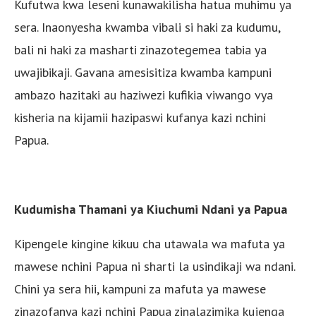
Kufutwa kwa leseni kunawakilisha hatua muhimu ya
sera. Inaonyesha kwamba vibali si haki za kudumu,
bali ni haki za masharti zinazotegemea tabia ya
uwajibikaji. Gavana amesisitiza kwamba kampuni
ambazo hazitaki au haziwezi kufikia viwango vya
kisheria na kijamii hazipaswi kufanya kazi nchini
Papua.
Kudumisha Thamani ya Kiuchumi Ndani ya Papua
Kipengele kingine kikuu cha utawala wa mafuta ya
mawese nchini Papua ni sharti la usindikaji wa ndani.
Chini ya sera hii, kampuni za mafuta ya mawese
zinazofanya kazi nchini Papua zinalazimika kujenga