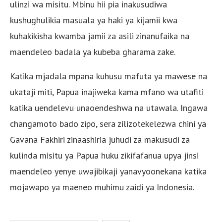
ulinzi wa misitu. Mbinu hii pia inakusudiwa
kushughulikia masuala ya haki ya kijamii kwa
kuhakikisha kwamba jamii za asili zinanufaika na
maendeleo badala ya kubeba gharama zake.
Katika mjadala mpana kuhusu mafuta ya mawese na
ukataji miti, Papua inajiweka kama mfano wa utafiti
katika uendelevu unaoendeshwa na utawala. Ingawa
changamoto bado zipo, sera zilizotekelezwa chini ya
Gavana Fakhiri zinaashiria juhudi za makusudi za
kulinda misitu ya Papua huku zikifafanua upya jinsi
maendeleo yenye uwajibikaji yanavyoonekana katika
mojawapo ya maeneo muhimu zaidi ya Indonesia.