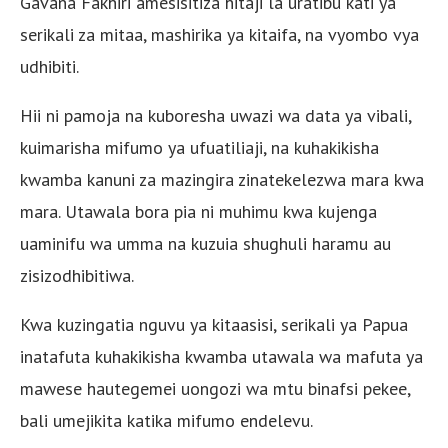
Gavana Fakhiri amesisitiza hitaji la uratibu kati ya
serikali za mitaa, mashirika ya kitaifa, na vyombo vya
udhibiti.
Hii ni pamoja na kuboresha uwazi wa data ya vibali,
kuimarisha mifumo ya ufuatiliaji, na kuhakikisha
kwamba kanuni za mazingira zinatekelezwa mara kwa
mara. Utawala bora pia ni muhimu kwa kujenga
uaminifu wa umma na kuzuia shughuli haramu au
zisizodhibitiwa.
Kwa kuzingatia nguvu ya kitaasisi, serikali ya Papua
inatafuta kuhakikisha kwamba utawala wa mafuta ya
mawese hautegemei uongozi wa mtu binafsi pekee,
bali umejikita katika mifumo endelevu.