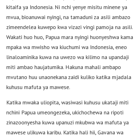
kitaifa ya Indonesia. Ni nchi yenye misitu minene ya
mvua, bioanuwai nyingi, na tamaduni za asili ambazo
zimeendelea kuwepo kwa vizazi vingi pamoja na asili.
Wakati huo huo, Papua mara nyingi huonyeshwa kama
mpaka wa mwisho wa kiuchumi wa Indonesia, eneo
linaloaminika kuwa na uwezo wa kilimo na upandaji
miti ambao haujatumika. Hakuna mahali ambapo
mvutano huu unaonekana zaidi kuliko katika mjadala
kuhusu mafuta ya mawese.
Katika mwaka uliopita, wasiwasi kuhusu ukataji miti
nchini Papua umeongezeka, ukichochewa na ripoti
zinazoonyesha kuwa upanuzi mkubwa wa mafuta ya
mawese ulikuwa karibu. Katika hali hii, Gavana wa