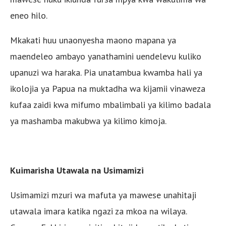
eneo hilo.
Mkakati huu unaonyesha maono mapana ya
maendeleo ambayo yanathamini uendelevu kuliko
upanuzi wa haraka. Pia unatambua kwamba hali ya
ikolojia ya Papua na muktadha wa kijamii vinaweza
kufaa zaidi kwa mifumo mbalimbali ya kilimo badala
ya mashamba makubwa ya kilimo kimoja.
Kuimarisha Utawala na Usimamizi
Usimamizi mzuri wa mafuta ya mawese unahitaji
utawala imara katika ngazi za mkoa na wilaya.