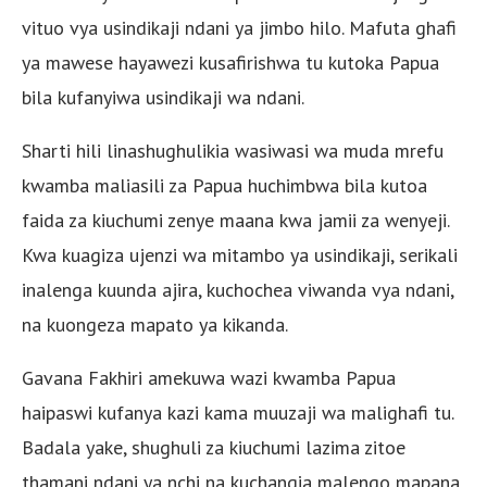
vituo vya usindikaji ndani ya jimbo hilo. Mafuta ghafi
ya mawese hayawezi kusafirishwa tu kutoka Papua
bila kufanyiwa usindikaji wa ndani.
Sharti hili linashughulikia wasiwasi wa muda mrefu
kwamba maliasili za Papua huchimbwa bila kutoa
faida za kiuchumi zenye maana kwa jamii za wenyeji.
Kwa kuagiza ujenzi wa mitambo ya usindikaji, serikali
inalenga kuunda ajira, kuchochea viwanda vya ndani,
na kuongeza mapato ya kikanda.
Gavana Fakhiri amekuwa wazi kwamba Papua
haipaswi kufanya kazi kama muuzaji wa malighafi tu.
Badala yake, shughuli za kiuchumi lazima zitoe
thamani ndani ya nchi na kuchangia malengo mapana