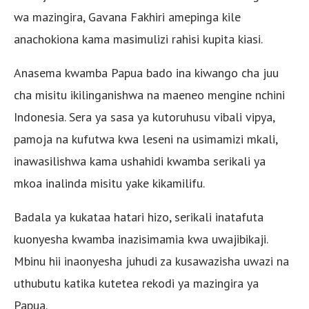
wa mazingira, Gavana Fakhiri amepinga kile
anachokiona kama masimulizi rahisi kupita kiasi.
Anasema kwamba Papua bado ina kiwango cha juu
cha misitu ikilinganishwa na maeneo mengine nchini
Indonesia. Sera ya sasa ya kutoruhusu vibali vipya,
pamoja na kufutwa kwa leseni na usimamizi mkali,
inawasilishwa kama ushahidi kwamba serikali ya
mkoa inalinda misitu yake kikamilifu.
Badala ya kukataa hatari hizo, serikali inatafuta
kuonyesha kwamba inazisimamia kwa uwajibikaji.
Mbinu hii inaonyesha juhudi za kusawazisha uwazi na
uthubutu katika kutetea rekodi ya mazingira ya
Papua.