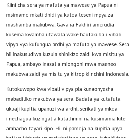
Kiini cha sera ya mafuta ya mawese ya Papua ni
msimamo mkali dhidi ya kutoa leseni mpya za
mashamba makubwa. Gavana Fakhiri amerudia
kusema kwamba utawala wake hautakubali vibali
vipya vya kufungua ardhi ya mafuta ya mawese. Sera
hii inakusudiwa kuzuia shinikizo zaidi kwa misitu ya
Papua, ambayo inasalia miongoni mwa maeneo
makubwa zaidi ya misitu ya kitropiki nchini Indonesia.
Kutokuwepo kwa vibali vipya pia kunaonyesha
mabadiliko makubwa ya sera. Badala ya kutafuta
ukuaji kupitia upanuzi wa ardhi, serikali ya mkoa
imechagua kuzingatia kutathmini na kusimamia kile
ambacho tayari kipo. Hii ni pamoja na kupitia upya