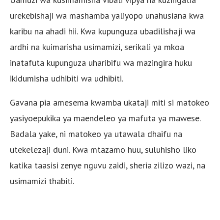
urekebishaji wa mashamba yaliyopo unahusiana kwa
karibu na ahadi hii. Kwa kupunguza ubadilishaji wa
ardhi na kuimarisha usimamizi, serikali ya mkoa
inatafuta kupunguza uharibifu wa mazingira huku
ikidumisha udhibiti wa udhibiti.
Gavana pia amesema kwamba ukataji miti si matokeo
yasiyoepukika ya maendeleo ya mafuta ya mawese.
Badala yake, ni matokeo ya utawala dhaifu na
utekelezaji duni. Kwa mtazamo huu, suluhisho liko
katika taasisi zenye nguvu zaidi, sheria zilizo wazi, na
usimamizi thabiti.