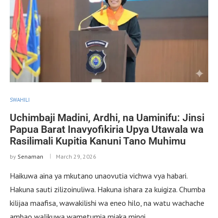
SWAHILI
Uchimbaji Madini, Ardhi, na Uaminifu: Jinsi
Papua Barat Inavyofikiria Upya Utawala wa
Rasilimali Kupitia Kanuni Tano Muhimu
by
Senaman
March 29, 2026
Haikuwa aina ya mkutano unaovutia vichwa vya habari.
Hakuna sauti zilizoinuliwa. Hakuna ishara za kuigiza. Chumba
kilijaa maafisa, wawakilishi wa eneo hilo, na watu wachache
ambao walikuwa wametumia miaka mingi …