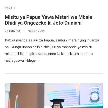
SWAHILI
Misitu ya Papua Yawa Mstari wa Mbele
Dhidi ya Ongezeko la Joto Duniani
by
Senaman
May 27, 2026
Katika nyanda za juu za Papua, asubuhi mara nyingi huanza
na ukungu unaoning’inia chini juu ya mabonde ya misitu
minene. Mito hupita katika eneo la kijani kibichi ambalo
halijaguswa. Ndege …