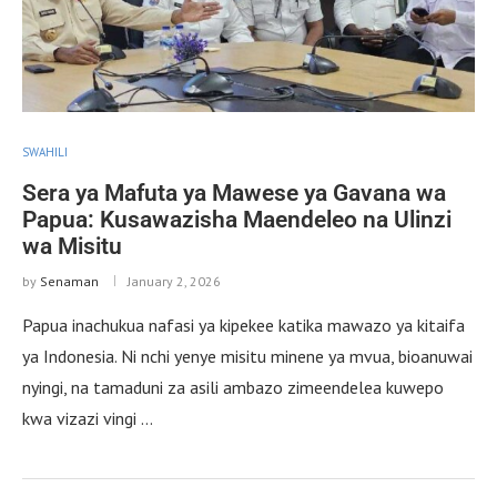
SWAHILI
Sera ya Mafuta ya Mawese ya Gavana wa
Papua: Kusawazisha Maendeleo na Ulinzi
wa Misitu
by
Senaman
January 2, 2026
Papua inachukua nafasi ya kipekee katika mawazo ya kitaifa
ya Indonesia. Ni nchi yenye misitu minene ya mvua, bioanuwai
nyingi, na tamaduni za asili ambazo zimeendelea kuwepo
kwa vizazi vingi …