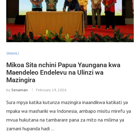
SWAHILI
Mikoa Sita nchini Papua Yaungana kwa
Maendeleo Endelevu na Ulinzi wa
Mazingira
by
Senaman
February 19, 2026
Sura mpya katika kutunza mazingira inaandikwa katikati ya
mpaka wa mashariki wa Indonesia, ambapo misitu mirefu ya
mvua hukutana na tambarare pana za mito na milima ya
zamani hupanda hadi …