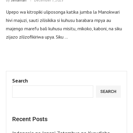
by
Senaman
December 7, 2025
Upepo wa kitropiki uliposonga katika jumba la Manokwari
hivi majuzi, sauti zilisikika si kuhusu barabara mpya au
majengo marefu bali kuhusu misitu, mikoko, kaboni, na siku
zijazo zilizofikiriwa upya. Siku …
Search
SEARCH
Recent Posts