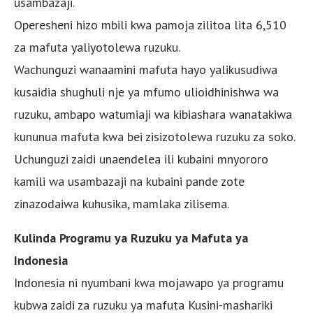
usambazaji.
Operesheni hizo mbili kwa pamoja zilitoa lita 6,510
za mafuta yaliyotolewa ruzuku.
Wachunguzi wanaamini mafuta hayo yalikusudiwa
kusaidia shughuli nje ya mfumo ulioidhinishwa wa
ruzuku, ambapo watumiaji wa kibiashara wanatakiwa
kununua mafuta kwa bei zisizotolewa ruzuku za soko.
Uchunguzi zaidi unaendelea ili kubaini mnyororo
kamili wa usambazaji na kubaini pande zote
zinazodaiwa kuhusika, mamlaka zilisema.
Kulinda Programu ya Ruzuku ya Mafuta ya
Indonesia
Indonesia ni nyumbani kwa mojawapo ya programu
kubwa zaidi za ruzuku ya mafuta Kusini-mashariki