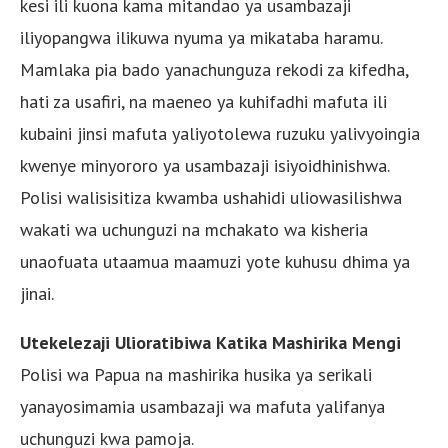
kesi ili kuona kama mitandao ya usambazaji
iliyopangwa ilikuwa nyuma ya mikataba haramu.
Mamlaka pia bado yanachunguza rekodi za kifedha,
hati za usafiri, na maeneo ya kuhifadhi mafuta ili
kubaini jinsi mafuta yaliyotolewa ruzuku yalivyoingia
kwenye minyororo ya usambazaji isiyoidhinishwa.
Polisi walisisitiza kwamba ushahidi uliowasilishwa
wakati wa uchunguzi na mchakato wa kisheria
unaofuata utaamua maamuzi yote kuhusu dhima ya
jinai.
Utekelezaji Ulioratibiwa Katika Mashirika Mengi
Polisi wa Papua na mashirika husika ya serikali
yanayosimamia usambazaji wa mafuta yalifanya
uchunguzi kwa pamoja.