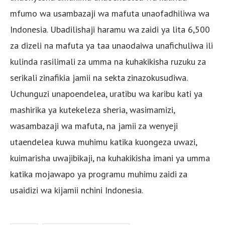
mfumo wa usambazaji wa mafuta unaofadhiliwa wa
Indonesia. Ubadilishaji haramu wa zaidi ya lita 6,500
za dizeli na mafuta ya taa unaodaiwa unafichuliwa ili
kulinda rasilimali za umma na kuhakikisha ruzuku za
serikali zinafikia jamii na sekta zinazokusudiwa.
Uchunguzi unapoendelea, uratibu wa karibu kati ya
mashirika ya kutekeleza sheria, wasimamizi,
wasambazaji wa mafuta, na jamii za wenyeji
utaendelea kuwa muhimu katika kuongeza uwazi,
kuimarisha uwajibikaji, na kuhakikisha imani ya umma
katika mojawapo ya programu muhimu zaidi za
usaidizi wa kijamii nchini Indonesia.