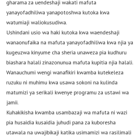
gharama za uendeshaji wakati mafuta
yanayofadhiliwa yanapotoshwa kutoka kwa
watumiaji waliokusudiwa.
Ushindani usio wa haki kutoka kwa waendeshaji
wanaonufaika na mafuta yanayofadhiliwa kwa njia ya
kugeuzwa kinyume cha sheria unaweza pia kudhuru
biashara halali zinazonunua mafuta kupitia njia halali.
Wanauchumi wengi wanafikiri kwamba kutekeleza
ruzuku ni muhimu kwa usawa sokoni na kulinda
matumizi ya serikali kwenye programu za ustawi wa
jamii.
Kuhakikisha kwamba usambazaji wa mafuta ni wazi
pia husaidia kusaidia juhudi pana za kuboresha
utawala na uwajibikaji katika usimamizi wa rasilimali