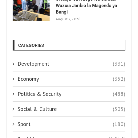
Wazuia Jaribio la Magendo ya
Bangi
August 7, 2026
CATEGORIES
Development
(331)
Economy
(352)
Politics & Security
(488)
Social & Culture
(505)
Sport
(180)