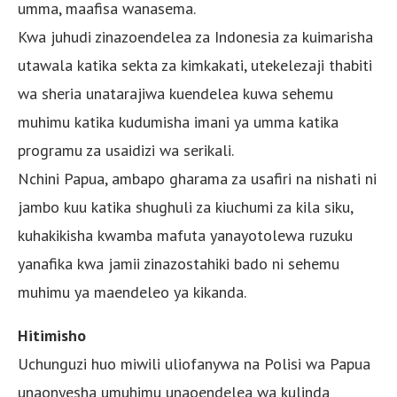
umma, maafisa wanasema.
Kwa juhudi zinazoendelea za Indonesia za kuimarisha
utawala katika sekta za kimkakati, utekelezaji thabiti
wa sheria unatarajiwa kuendelea kuwa sehemu
muhimu katika kudumisha imani ya umma katika
programu za usaidizi wa serikali.
Nchini Papua, ambapo gharama za usafiri na nishati ni
jambo kuu katika shughuli za kiuchumi za kila siku,
kuhakikisha kwamba mafuta yanayotolewa ruzuku
yanafika kwa jamii zinazostahiki bado ni sehemu
muhimu ya maendeleo ya kikanda.
Hitimisho
Uchunguzi huo miwili uliofanywa na Polisi wa Papua
unaonyesha umuhimu unaoendelea wa kulinda