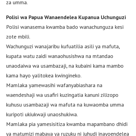
za umma.
Polisi wa Papua Wanaendelea Kupanua Uchunguzi
Polisi wanasema kwamba bado wanachunguza kesi
zote mbili.
Wachunguzi wanajaribu kufuatilia asili ya mafuta,
kupata watu zaidi wanaohusishwa na mtandao
unaodaiwa wa usambazaji, na kubaini kama mambo
kama hayo yalitokea kwingineko.
Mamlaka yamewasihi wafanyabiashara na
waendeshaji wa usafiri kuzingatia kanuni zilizopo
kuhusu usambazaji wa mafuta na kuwaomba umma
kuripoti ukiukwaji unaoshukiwa.
Mamlaka pia yamesisitiza kwamba mapambano dhidi
ya matumizi mabaya ya ruzuku ni juhudi inayoendelea