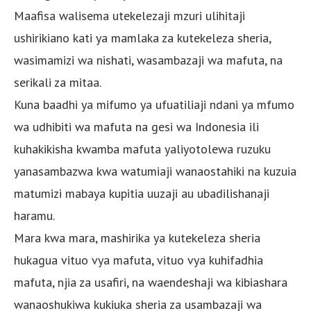
Maafisa walisema utekelezaji mzuri ulihitaji
ushirikiano kati ya mamlaka za kutekeleza sheria,
wasimamizi wa nishati, wasambazaji wa mafuta, na
serikali za mitaa.
Kuna baadhi ya mifumo ya ufuatiliaji ndani ya mfumo
wa udhibiti wa mafuta na gesi wa Indonesia ili
kuhakikisha kwamba mafuta yaliyotolewa ruzuku
yanasambazwa kwa watumiaji wanaostahiki na kuzuia
matumizi mabaya kupitia uuzaji au ubadilishanaji
haramu.
Mara kwa mara, mashirika ya kutekeleza sheria
hukagua vituo vya mafuta, vituo vya kuhifadhia
mafuta, njia za usafiri, na waendeshaji wa kibiashara
wanaoshukiwa kukiuka sheria za usambazaji wa