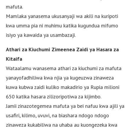
mafuta.
Mamlaka yanasema ukusanyaji wa akili na kuripoti
kwa umma pia ni muhimu katika kugundua mifumo
isiyo ya kawaida ya usambazaji.
Athari za Kiuchumi Zimeenea Zaidi ya Hasara za
Kitaifa
Wataalamu wanasema athari za kiuchumi za mafuta
yanayofadhiliwa kwa njia ya kugeuzwa zinaweza
kuwa kubwa zaidi kuliko makadirio ya Rupia milioni
650 katika hasara zilizoripotiwa za kijimbo.
Jamii zinazotegemea mafuta ya bei nafuu kwa ajili ya
usafiri, kilimo, uvuvi, na biashara ndogo ndogo
zinaweza kukabiliwa na uhaba au kuongezeka kwa