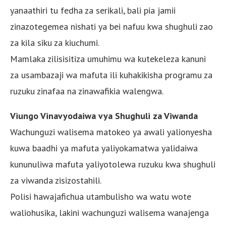
yanaathiri tu fedha za serikali, bali pia jamii
zinazotegemea nishati ya bei nafuu kwa shughuli zao
za kila siku za kiuchumi.
Mamlaka zilisisitiza umuhimu wa kutekeleza kanuni
za usambazaji wa mafuta ili kuhakikisha programu za
ruzuku zinafaa na zinawafikia walengwa.
Viungo Vinavyodaiwa vya Shughuli za Viwanda
Wachunguzi walisema matokeo ya awali yalionyesha
kuwa baadhi ya mafuta yaliyokamatwa yalidaiwa
kununuliwa mafuta yaliyotolewa ruzuku kwa shughuli
za viwanda zisizostahili.
Polisi hawajafichua utambulisho wa watu wote
waliohusika, lakini wachunguzi walisema wanajenga