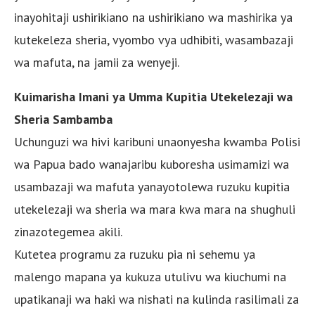
inayohitaji ushirikiano na ushirikiano wa mashirika ya
kutekeleza sheria, vyombo vya udhibiti, wasambazaji
wa mafuta, na jamii za wenyeji.
Kuimarisha Imani ya Umma Kupitia Utekelezaji wa
Sheria Sambamba
Uchunguzi wa hivi karibuni unaonyesha kwamba Polisi
wa Papua bado wanajaribu kuboresha usimamizi wa
usambazaji wa mafuta yanayotolewa ruzuku kupitia
utekelezaji wa sheria wa mara kwa mara na shughuli
zinazotegemea akili.
Kutetea programu za ruzuku pia ni sehemu ya
malengo mapana ya kukuza utulivu wa kiuchumi na
upatikanaji wa haki wa nishati na kulinda rasilimali za