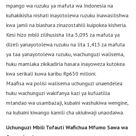
mpango wa ruzuku ya mafuta wa Indonesia na
kuhakikisha nishati inayotolewa ruzuku inawasilishwa
kwa jamii na biashara zinazostahili kuipokea kisheria.
Kesi hizo mbili zilihusisha lita 5,095 za mafuta ya
dizeli yanayotolewa ruzuku na lita 1,415 za mafuta
ya taa yanayotolewa ruzuku, wachunguzi walisema,
huku mamlaka zikikadiria hasara inayoweza kutokea
kwa serikali kuwa karibu Rp650 milioni.
Maafisa wa polisi walisema uchunguzi unaendelea
huku wachunguzi wakifanya kazi ya kufuatilia
mtandao wa usambazaji, kubaini washukiwa wengine,
na kubaini kiwango kamili cha ukiukwaji unaodaiwa.
Uchunguzi Mbili Tofauti Wafichua Mfumo Sawa wa