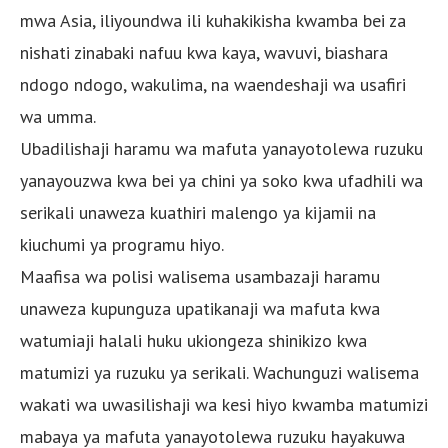
mwa Asia, iliyoundwa ili kuhakikisha kwamba bei za
nishati zinabaki nafuu kwa kaya, wavuvi, biashara
ndogo ndogo, wakulima, na waendeshaji wa usafiri
wa umma.
Ubadilishaji haramu wa mafuta yanayotolewa ruzuku
yanayouzwa kwa bei ya chini ya soko kwa ufadhili wa
serikali unaweza kuathiri malengo ya kijamii na
kiuchumi ya programu hiyo.
Maafisa wa polisi walisema usambazaji haramu
unaweza kupunguza upatikanaji wa mafuta kwa
watumiaji halali huku ukiongeza shinikizo kwa
matumizi ya ruzuku ya serikali. Wachunguzi walisema
wakati wa uwasilishaji wa kesi hiyo kwamba matumizi
mabaya ya mafuta yanayotolewa ruzuku hayakuwa