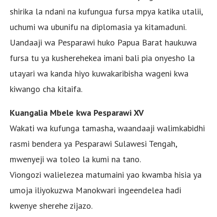
shirika la ndani na kufungua fursa mpya katika utalii,
uchumi wa ubunifu na diplomasia ya kitamaduni.
Uandaaji wa Pesparawi huko Papua Barat haukuwa
fursa tu ya kusherehekea imani bali pia onyesho la
utayari wa kanda hiyo kuwakaribisha wageni kwa
kiwango cha kitaifa.
Kuangalia Mbele kwa Pesparawi XV
Wakati wa kufunga tamasha, waandaaji walimkabidhi
rasmi bendera ya Pesparawi Sulawesi Tengah,
mwenyeji wa toleo la kumi na tano.
Viongozi walielezea matumaini yao kwamba hisia ya
umoja iliyokuzwa Manokwari ingeendelea hadi
kwenye sherehe zijazo.