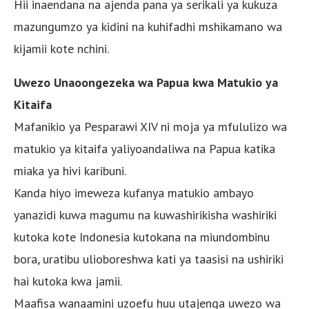
Hii inaendana na ajenda pana ya serikali ya kukuza
mazungumzo ya kidini na kuhifadhi mshikamano wa
kijamii kote nchini.
Uwezo Unaoongezeka wa Papua kwa Matukio ya
Kitaifa
Mafanikio ya Pesparawi XIV ni moja ya mfululizo wa
matukio ya kitaifa yaliyoandaliwa na Papua katika
miaka ya hivi karibuni.
Kanda hiyo imeweza kufanya matukio ambayo
yanazidi kuwa magumu na kuwashirikisha washiriki
kutoka kote Indonesia kutokana na miundombinu
bora, uratibu ulioboreshwa kati ya taasisi na ushiriki
hai kutoka kwa jamii.
Maafisa wanaamini uzoefu huu utajenga uwezo wa