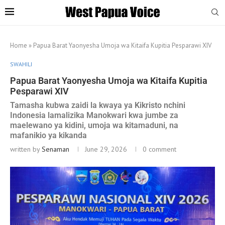
Home
»
Papua Barat Yaonyesha Umoja wa Kitaifa Kupitia Pesparawi XIV
SWAHILI
Papua Barat Yaonyesha Umoja wa Kitaifa Kupitia
Pesparawi XIV
Tamasha kubwa zaidi la kwaya ya Kikristo nchini
Indonesia lamalizika Manokwari kwa jumbe za
maelewano ya kidini, umoja wa kitamaduni, na
mafanikio ya kikanda
written by
Senaman
June 29, 2026
0 comment