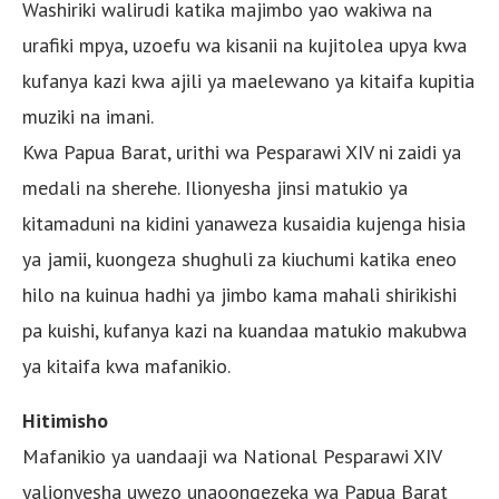
Washiriki walirudi katika majimbo yao wakiwa na
urafiki mpya, uzoefu wa kisanii na kujitolea upya kwa
kufanya kazi kwa ajili ya maelewano ya kitaifa kupitia
muziki na imani.
Kwa Papua Barat, urithi wa Pesparawi XIV ni zaidi ya
medali na sherehe. Ilionyesha jinsi matukio ya
kitamaduni na kidini yanaweza kusaidia kujenga hisia
ya jamii, kuongeza shughuli za kiuchumi katika eneo
hilo na kuinua hadhi ya jimbo kama mahali shirikishi
pa kuishi, kufanya kazi na kuandaa matukio makubwa
ya kitaifa kwa mafanikio.
Hitimisho
Mafanikio ya uandaaji wa National Pesparawi XIV
yalionyesha uwezo unaoongezeka wa Papua Barat