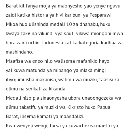
Barat kilifanya moja ya maonyesho yao yenye nguvu
zaidi katika historia ya hivi karibuni ya Pesparawi.
Mkoa huo ulishinda medali 10 za dhahabu, huku
kwaya zake na vikundi vya sauti vikiwa miongoni mwa
bora zaidi nchini Indonesia katika kategoria kadhaa za
mashindano.
Maafisa wa eneo hilo walisema mafanikio hayo
yalikuwa matunda ya mipango ya miaka mingi
iliyojumuisha makanisa, walimu wa muziki, taasisi za
elimu na serikali za kikanda.
Medali hizo pia zinaonyesha ubora unaoongezeka wa
elimu takatifu ya muziki wa Kikristo huko Papua
Barat, ilisema kamati ya maandalizi.
Kwa wenyeji wengi, fursa ya kuwachezea maelfu ya