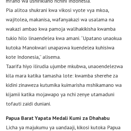
mfano wa ushirikiano nchini Indonesia.
Pia alitoa shukrani kwa vikosi vyote vya mkoa,
wajitolea, makanisa, wafanyakazi wa usalama na
wakazi ambao kwa pamoja walihakikisha kwamba
tukio hilo linaendelea kwa amani. “Upatano unaokua
kutoka Manokwari unapaswa kuendelea kuhisiwa
kote Indonesia,” alisema.
Taarifa hiyo ilirudia ujumbe mkubwa, unaoendelezwa
kila mara katika tamasha lote: kwamba sherehe za
kidini zinaweza kutumika kuimarisha mshikamano wa
kijamii katika mojawapo ya nchi zenye utamaduni
tofauti zaidi duniani.
Papua Barat Yapata Medali Kumi za Dhahabu
Licha ya majukumu ya uandaaji, kikosi kutoka Papua