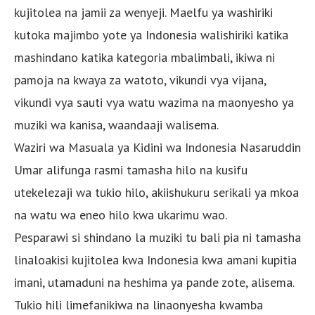
kujitolea na jamii za wenyeji. Maelfu ya washiriki
kutoka majimbo yote ya Indonesia walishiriki katika
mashindano katika kategoria mbalimbali, ikiwa ni
pamoja na kwaya za watoto, vikundi vya vijana,
vikundi vya sauti vya watu wazima na maonyesho ya
muziki wa kanisa, waandaaji walisema.
Waziri wa Masuala ya Kidini wa Indonesia Nasaruddin
Umar alifunga rasmi tamasha hilo na kusifu
utekelezaji wa tukio hilo, akiishukuru serikali ya mkoa
na watu wa eneo hilo kwa ukarimu wao.
Pesparawi si shindano la muziki tu bali pia ni tamasha
linaloakisi kujitolea kwa Indonesia kwa amani kupitia
imani, utamaduni na heshima ya pande zote, alisema.
Tukio hili limefanikiwa na linaonyesha kwamba