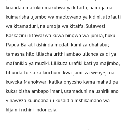
kuandaa matukio makubwa ya kitaifa, pamoja na
kuimarisha ujumbe wa maelewano ya kidini, utofauti
wa kitamaduni, na umoja wa kitaifa. Sulawesi
Kaskazini ilitawazwa kuwa bingwa wa jumla, huku
Papua Barat ikishinda medali kumi za dhahabu;
tamasha hilo liliacha urithi ambao ulienea zaidi ya
mafanikio ya muziki. Lilikuza urafiki kati ya majimbo,
liliunda fursa za kiuchumi kwa jamii za wenyeji na
kuweka Manokwari katika onyesho kama mahali pa
kukaribisha ambapo imani, utamaduni na ushirikiano
vinaweza kuungana ili kusaidia mshikamano wa
kijamii nchini Indonesia.