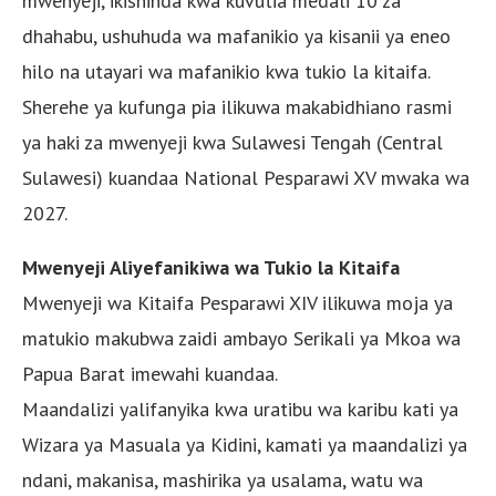
mwenyeji, ikishinda kwa kuvutia medali 10 za
dhahabu, ushuhuda wa mafanikio ya kisanii ya eneo
hilo na utayari wa mafanikio kwa tukio la kitaifa.
Sherehe ya kufunga pia ilikuwa makabidhiano rasmi
ya haki za mwenyeji kwa Sulawesi Tengah (Central
Sulawesi) kuandaa National Pesparawi XV mwaka wa
2027.
Mwenyeji Aliyefanikiwa wa Tukio la Kitaifa
Mwenyeji wa Kitaifa Pesparawi XIV ilikuwa moja ya
matukio makubwa zaidi ambayo Serikali ya Mkoa wa
Papua Barat imewahi kuandaa.
Maandalizi yalifanyika kwa uratibu wa karibu kati ya
Wizara ya Masuala ya Kidini, kamati ya maandalizi ya
ndani, makanisa, mashirika ya usalama, watu wa