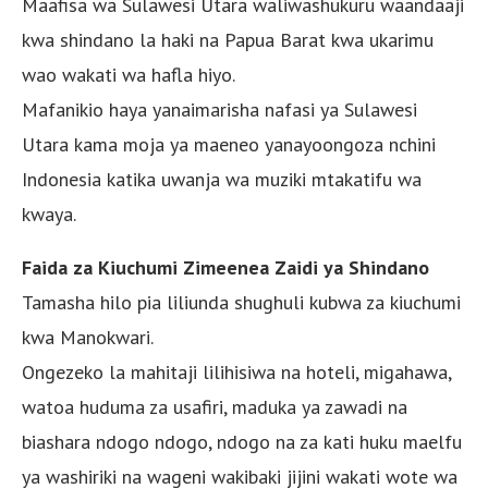
Maafisa wa Sulawesi Utara waliwashukuru waandaaji
kwa shindano la haki na Papua Barat kwa ukarimu
wao wakati wa hafla hiyo.
Mafanikio haya yanaimarisha nafasi ya Sulawesi
Utara kama moja ya maeneo yanayoongoza nchini
Indonesia katika uwanja wa muziki mtakatifu wa
kwaya.
Faida za Kiuchumi Zimeenea Zaidi ya Shindano
Tamasha hilo pia liliunda shughuli kubwa za kiuchumi
kwa Manokwari.
Ongezeko la mahitaji lilihisiwa na hoteli, migahawa,
watoa huduma za usafiri, maduka ya zawadi na
biashara ndogo ndogo, ndogo na za kati huku maelfu
ya washiriki na wageni wakibaki jijini wakati wote wa