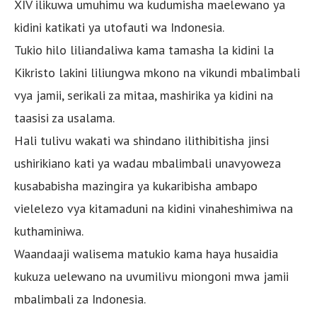
XIV ilikuwa umuhimu wa kudumisha maelewano ya
kidini katikati ya utofauti wa Indonesia.
Tukio hilo liliandaliwa kama tamasha la kidini la
Kikristo lakini liliungwa mkono na vikundi mbalimbali
vya jamii, serikali za mitaa, mashirika ya kidini na
taasisi za usalama.
Hali tulivu wakati wa shindano ilithibitisha jinsi
ushirikiano kati ya wadau mbalimbali unavyoweza
kusababisha mazingira ya kukaribisha ambapo
vielelezo vya kitamaduni na kidini vinaheshimiwa na
kuthaminiwa.
Waandaaji walisema matukio kama haya husaidia
kukuza uelewano na uvumilivu miongoni mwa jamii
mbalimbali za Indonesia.