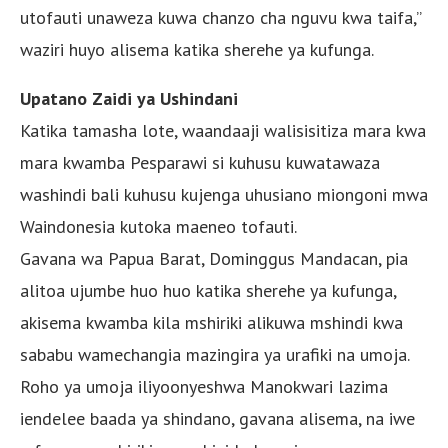
utofauti unaweza kuwa chanzo cha nguvu kwa taifa,”
waziri huyo alisema katika sherehe ya kufunga.
Upatano Zaidi ya Ushindani
Katika tamasha lote, waandaaji walisisitiza mara kwa
mara kwamba Pesparawi si kuhusu kuwatawaza
washindi bali kuhusu kujenga uhusiano miongoni mwa
Waindonesia kutoka maeneo tofauti.
Gavana wa Papua Barat, Dominggus Mandacan, pia
alitoa ujumbe huo huo katika sherehe ya kufunga,
akisema kwamba kila mshiriki alikuwa mshindi kwa
sababu wamechangia mazingira ya urafiki na umoja.
Roho ya umoja iliyoonyeshwa Manokwari lazima
iendelee baada ya shindano, gavana alisema, na iwe