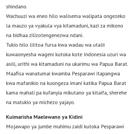
shindano.
Wachuuzi wa eneo hilo walisema walipata ongezeko
la mauzo ya vyakula vya kitamaduni, kazi za mikono
na bidhaa zilizotengenezwa ndani.
Tukio hilo lilitoa fursa kwa wadau wa utalii
kuwaonyesha wageni kutoka kote Indonesia uzuri wa
asili, urithi wa kitamaduni na ukarimu wa Papua Barat.
Maafisa wanatumai kwamba Pesparawi itapangwa
kwa mafanikio na kuongeza imani katika Papua Barat
kama mahali pa kufanyia mikutano ya kitaifa, sherehe
na matukio ya michezo yajayo.
Kuimarisha Maelewano ya Kidini
Mojawapo ya jumbe muhimu zaidi kutoka Pesparawi