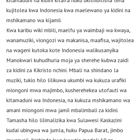
kitamaduni na kidini kitaifa huku ukithibitisha tena
kujitolea kwa Indonesia kwa maelewano ya kidini na
mshikamano wa kijamii.
Kwa karibu wiki mbili, maelfu ya waimbaji wa kwaya,
wanamuziki, viongozi wa makanisa, maafisa, wajitolea
na wageni kutoka kote Indonesia walikusanyika
Manokwari kuhudhuria moja ya sherehe kubwa zaidi
za kidini za Kikristo nchini. Mbali na shindano la
muziki, tukio hilo lilikuwa ukumbi wa kukuza urafiki
miongoni mwa majimbo, kusherehekea utofauti wa
kitamaduni wa Indonesia, na kukuza mshikamano wa
amani miongoni mwa jamii mbalimbali za kidini.
Tamasha hilo lilimalizika kwa Sulawesi Kaskazini
kudai ubingwa wa jumla, huku Papua Barat, jimbo