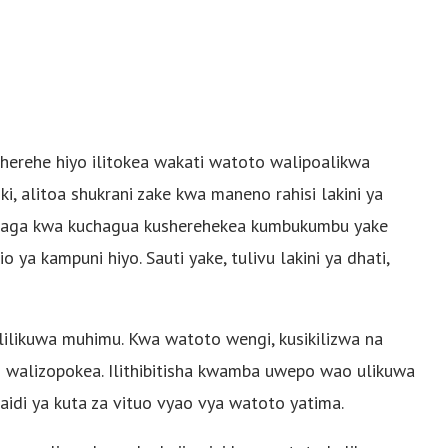
sherehe hiyo ilitokea wakati watoto walipoalikwa
 alitoa shukrani zake kwa maneno rahisi lakini ya
Niaga kwa kuchagua kusherehekea kumbukumbu yake
 ya kampuni hiyo. Sauti yake, tulivu lakini ya dhati,
lo lilikuwa muhimu. Kwa watoto wengi, kusikilizwa na
walizopokea. Ilithibitisha kwamba uwepo wao ulikuwa
di ya kuta za vituo vyao vya watoto yatima.