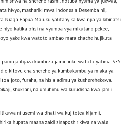
dhimishwa na sherehe rasmi, hotuba nyuma ya jukwaa,
Hata hivyo, mashariki mwa Indonesia Desemba hii,
 Niaga Papua Maluku yalifanyika kwa njia ya kibinafsi
 hiyo katika ofisi na vyumba vya mikutano pekee,
ioyo yake kwa watoto ambao mara chache hujikuta
a pamoja ilijaza kumbi za jamii huku watoto yatima 375
ndio kitovu cha sherehe ya kumbukumbu ya miaka ya
itoa joto, furaha, na hisia adimu ya kusherehekewa.
ikaji, shukrani, na umuhimu wa kurudisha kwa jamii
Lilikuwa ni usemi wa dhati wa kujitolea kijamii,
rika hupata maana zaidi zinaposhirikiwa na wale