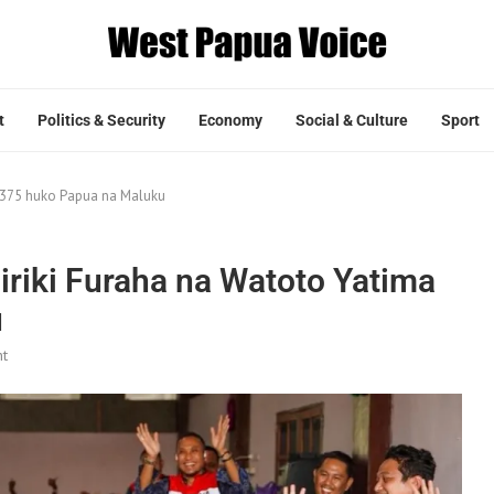
t
Politics & Security
Economy
Social & Culture
Sport
a 375 huko Papua na Maluku
iriki Furaha na Watoto Yatima
u
t