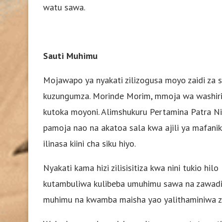
watu sawa.
Sauti Muhimu
Mojawapo ya nyakati zilizogusa moyo zaidi za 
kuzungumza. Morinde Morim, mmoja wa washiriki,
kutoka moyoni. Alimshukuru Pertamina Patra 
pamoja nao na akatoa sala kwa ajili ya mafanikio
ilinasa kiini cha siku hiyo.
Nyakati kama hizi zilisisitiza kwa nini tukio hi
kutambuliwa kulibeba umuhimu sawa na zawadi 
muhimu na kwamba maisha yao yalithaminiwa zai