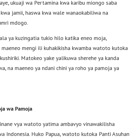
ye, ukuaji wa Pertamina kwa karibu miongo saba
 kwa jamii, haswa kwa wale wanaokabiliwa na
umri mdogo.
 ya kuzingatia tukio hilo katika eneo moja,
ka maeneo mengi ili kuhakikisha kwamba watoto kutoka
ushiriki. Matokeo yake yalikuwa sherehe ya kanda
siwa, na maeneo ya ndani chini ya roho ya pamoja ya
ja wa Pamoja
 vinane vya watoto yatima ambavyo vinawakilisha
mwa Indonesia. Huko Papua, watoto kutoka Panti Asuhan