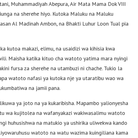
tani, Muhammadiyah Abepura, Air Mata Mama Dok VIII
jiunga na sherehe hiyo. Kutoka Maluku na Maluku
ayasan Al Madinah Ambon, na Bhakti Luhur Loon Tual pia
ka kutoa makazi, elimu, na usaidizi wa kihisia kwa
i. Maisha katika kituo cha watoto yatima mara nyingi
akini fursa za sherehe na utambuzi ni chache. Tukio la
iwapa watoto nafasi ya kutoka nje ya utaratibu wao wa
kukumbatiwa na jamii pana.
alikuwa ya joto na ya kukaribisha. Mapambo yalionyesha
tu wa kujitolea na wafanyakazi wakiwasalimu watoto
ngi huhusishwa na matukio ya ushirika uliwekwa kando
 iliyowaruhusu watoto na watu wazima kuingiliana kama