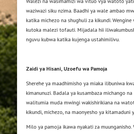
Walezi na wasimamizi wa vituo vya watoto yat
waziwazi siku nzima. Baadhi ya wale ambao mw
katika michezo na shughuli za kikundi. Wengin
kutoka malezi tofauti. Mijadala hii iliwakumb
nguvu kubwa katika kujenga ustahimilivu.
Zaidi ya Hisani, Uzoefu wa Pamoja
Sherehe ya maadhimisho ya miaka ilibuniwa kwa u
kimanunuzi. Badala ya kusambaza michango na 
walitumia muda mwingi wakishirikiana na watoto
kikundi, michezo, na maonyesho ya kitamaduni ya
Milo ya pamoja ikawa nyakati za muunganisho