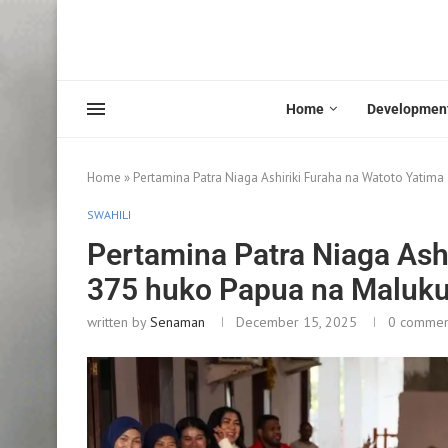
Home
Developmen
Home
»
Pertamina Patra Niaga Ashiriki Furaha na Watoto Yatim
SWAHILI
Pertamina Patra Niaga Ash
375 huko Papua na Maluk
written by
Senaman
December 15, 2025
0 commen