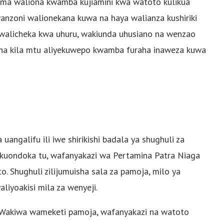
ima waliona kwamba kujiamini kwa watoto kulikua
anzoni walionekana kuwa na haya walianza kushiriki
e walicheka kwa uhuru, wakiunda uhusiano na wenzao
usha kila mtu aliyekuwepo kwamba furaha inaweza kuwa
angalifu ili iwe shirikishi badala ya shughuli za
kuondoka tu, wafanyakazi wa Pertamina Patra Niaga
. Shughuli zilijumuisha sala za pamoja, milo ya
liyoakisi mila za wenyeji.
. Wakiwa wameketi pamoja, wafanyakazi na watoto