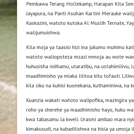
Pembawa Terang Holtekamp, ​​Harapan Kita Sen
Jayapura, na Panti Asuhan Kartini Merauke wali
Kaskazini, watoto kutoka Al Muslih Ternate, Y
walijumuishwa.
Kila moja ya taasisi hizi ina jukumu muhimu kati
watoto waliopoteza mzazi mmoja au wote wawil
huhusisha nidhamu, utaratibu, na ustahimilivu, l
maadhimisho ya miaka lilitoa kitu tofauti. Lil
kila siku na kuhisi kuonekana, kuthaminiwa, na 
Kuanzia wakati watoto walipofika, mazingira y
roho ya sherehe ya maadhimisho hayo, huku wa
kwa tabasamu la kweli. Urasmi ambao mara nyi
kimakusudi, na kubadilishwa na hisia ya umoja