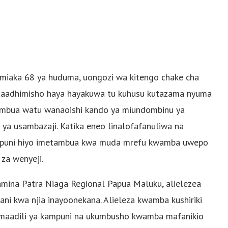
miaka 68 ya huduma, uongozi wa kitengo chake cha
 maadhimisho haya hayakuwa tu kuhusu kutazama nyuma
tambua watu wanaoishi kando ya miundombinu ya
ya usambazaji. Katika eneo linalofafanuliwa na
kampuni hiyo imetambua kwa muda mrefu kwamba uwepo
 za wenyeji.
mina Patra Niaga Regional Papua Maluku, alielezea
i kwa njia inayoonekana. Alieleza kwamba kushiriki
a maadili ya kampuni na ukumbusho kwamba mafanikio