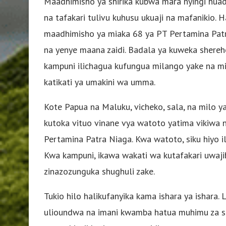
Maadhimisho ya shirika kubwa mara nyingi hua
na tafakari tulivu kuhusu ukuaji na mafanikio. 
maadhimisho ya miaka 68 ya PT Pertamina Patra
na yenye maana zaidi. Badala ya kuweka sherehe
kampuni ilichagua kufungua milango yake na m
katikati ya umakini wa umma.
Kote Papua na Maluku, vicheko, sala, na milo y
kutoka vituo vinane vya watoto yatima vikiwa 
Pertamina Patra Niaga. Kwa watoto, siku hiyo il
Kwa kampuni, ikawa wakati wa kutafakari uwajib
zinazozunguka shughuli zake.
Tukio hilo halikufanyika kama ishara ya ishara. 
ulioundwa na imani kwamba hatua muhimu za shi