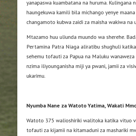
yanapaswa kuambatana na huruma. Kulingana na
haungekuwa kamili bila michango yenye maana
changamoto kubwa zaidi za maisha wakiwa na 
Mtazamo huu uliunda muundo wa sherehe. Badala
Pertamina Patra Niaga aliratibu shughuli kati
sehemu tofauti za Papua na Maluku wanaweza k
nzima iliyounganisha miji ya pwani, jamii za vi
ukarimu.
Nyumba Nane za Watoto Yatima, Wakati Mmo
Watoto 375 walioshiriki walitoka katika vituo
tofauti za kijamii na kitamaduni za mashariki 