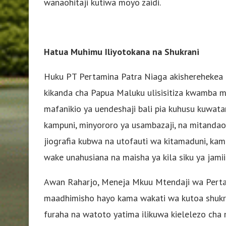
wanaohitaji kutiwa moyo zaidi.
Hatua Muhimu Iliyotokana na Shukrani
Huku PT Pertamina Patra Niaga akisherehekea 
kikanda cha Papua Maluku ulisisitiza kwamba
mafanikio ya uendeshaji bali pia kuhusu kuwa
kampuni, minyororo ya usambazaji, na mitandao 
jiografia kubwa na utofauti wa kitamaduni, 
wake unahusiana na maisha ya kila siku ya jamii
Awan Raharjo, Meneja Mkuu Mtendaji wa Perta
maadhimisho hayo kama wakati wa kutoa shukran
furaha na watoto yatima ilikuwa kielelezo ch