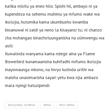
katika misitu ya eneo hilo. Spishi hii, ambayo ni ya
kupendeza na sehemu muhimu ya mfumo wake wa
ikolojia, hutumika kama ukumbusho kwamba
bioanuwai ni zaidi ya neno la kisayansi tu; ni chanzo
cha mshangao kinachotuunganisha na ulimwengu wa
asili.
Kuwalinda wanyama kama ndege aina ya Flame
Bowerbird kunamaanisha kuhifadhi mifumo ikolojia
inayowaunga mkono, na hivyo kulinda urithi wa
maisha unaoimarisha sayari yetu kwa njia ambazo
mara nyingi hatuzipendi.
BIOSILIMALI YA PAPUA
PAPUA
WEST PAPUA