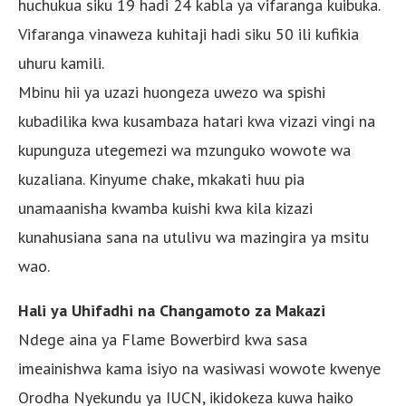
huchukua siku 19 hadi 24 kabla ya vifaranga kuibuka.
Vifaranga vinaweza kuhitaji hadi siku 50 ili kufikia
uhuru kamili.
Mbinu hii ya uzazi huongeza uwezo wa spishi
kubadilika kwa kusambaza hatari kwa vizazi vingi na
kupunguza utegemezi wa mzunguko wowote wa
kuzaliana. Kinyume chake, mkakati huu pia
unamaanisha kwamba kuishi kwa kila kizazi
kunahusiana sana na utulivu wa mazingira ya msitu
wao.
Hali ya Uhifadhi na Changamoto za Makazi
Ndege aina ya Flame Bowerbird kwa sasa
imeainishwa kama isiyo na wasiwasi wowote kwenye
Orodha Nyekundu ya IUCN, ikidokeza kuwa haiko