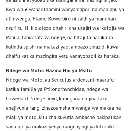
Kwa wale wanaothamini wanyamapori na maajabu ya
ulimwengu, Flame Bowerbird ni zaidi ya mandhari
nzuri tu. Ni kielelezo dhahiri cha utajiri wa ikolojia wa
Papua, tabia tata za ndege, na hitaji la haraka la
kulinda spishi na makazi yao, ambazo zinazidi kuwa
dhaifu katika mazingira yetu yanayobadilika haraka.
Ndege wa Moto: Hazina Hai ya Msitu
Ndege wa Moto, au Sericulus ardens, ni maarufu
katika familia ya Ptilonorhynchidae, ndege wa
bowerbird. Ndege huyu, kulingana na jina lake,
anajivunia rangi zinazoamsha mwanga wa makaa na
miali ya moto, kitu cha kuvutia ambacho hakipatikani
sana nje ya makazi yenye rangi nyingi ya kitropiki.