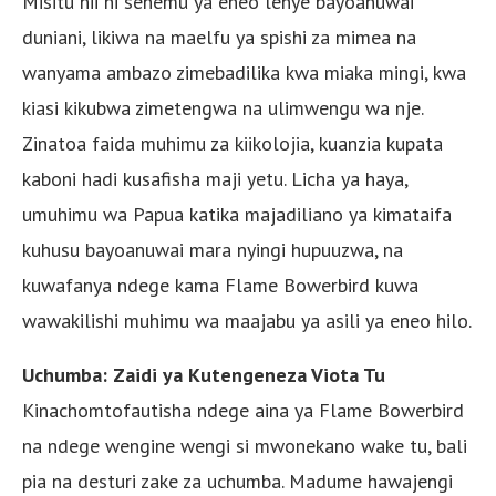
Misitu hii ni sehemu ya eneo lenye bayoanuwai
duniani, likiwa na maelfu ya spishi za mimea na
wanyama ambazo zimebadilika kwa miaka mingi, kwa
kiasi kikubwa zimetengwa na ulimwengu wa nje.
Zinatoa faida muhimu za kiikolojia, kuanzia kupata
kaboni hadi kusafisha maji yetu. Licha ya haya,
umuhimu wa Papua katika majadiliano ya kimataifa
kuhusu bayoanuwai mara nyingi hupuuzwa, na
kuwafanya ndege kama Flame Bowerbird kuwa
wawakilishi muhimu wa maajabu ya asili ya eneo hilo.
Uchumba: Zaidi ya Kutengeneza Viota Tu
Kinachomtofautisha ndege aina ya Flame Bowerbird
na ndege wengine wengi si mwonekano wake tu, bali
pia na desturi zake za uchumba. Madume hawajengi