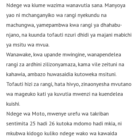
Ndege wa kiume wazima wanavutia sana. Manyoya
yao ni mchanganyiko wa rangi nyekundu na
machungwa, yamepambwa kwa rangi ya dhahabu-
njano, na kuunda tofauti nzuri dhidi ya majani mabichi
ya msitu wa mvua.
Wanawake, kwa upande mwingine, wanapendelea
rangi za ardhini zilizonyamaza, kama vile zeituni na
kahawia, ambazo huwasaidia kutoweka msituni.
Tofauti hizi za rangi, hata hivyo, zinaonyesha mvutano
wa mageuko kati ya kuvutia mwenzi na kuendelea
kuishi.
Ndege wa Moto, mwenye urefu wa takriban
sentimita 25 hadi 26 kutoka mdomo hadi mkia, ni
mkubwa kidogo kuliko ndege wako wa kawaida