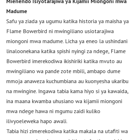
Mienendo Isiyotarajiwa ya Kijamii Miongoni mwa
Madume
Safu ya ziada ya ugumu katika historia ya maisha ya
Flame Bowerbird ni mwingiliano usiotarajiwa
miongoni mwa madume. Licha ya eneo la ushindani
linaloonekana katika spishi nyingi za ndege, Flame
Bowerbird imerekodiwa ikishiriki katika mvuto au
mwingiliano wa pande zote mbili, ambapo dume
mmoja anaweza kuchumbiana au kuonyesha ukaribu
na mwingine. Ingawa tabia kama hiyo si ya kawaida,
ina maana kwamba uhusiano wa kijamii miongoni
mwa ndege hawa ni mgumu zaidi kuliko
ilivyoeleweka hapo awali.
Tabia hizi zimerekodiwa katika makala na utafiti wa