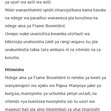
ya uzuri wa asili wa asili.
Wale wanaothamini spishi zinazojulikana kama kasuku
na ndege wa paradiso wanaweza pia kuvutiwa na
ndege aina ya Flame Bowerbird.
Uwepo wake unasisitiza kwamba utofauti wa
kibiolojia unahusisha zaidi ya rangi angavu tu; pia
unakumbatia tabia tata ambazo ni za vitendo na za
kuvutia.
Hitimisho
Ndege aina ya Flame Bowerbird ni nembo ya kweli ya
wanyamapori wa ajabu wa Papua. Manyoya yake ya
kung’aa, maonyesho ya uchumba yenye ustadi, na
vitendo vya kuelezea huonyesha sio tu uzuri wa
mageuzi bali pia aina mbalimbali za uhai zinazoishi