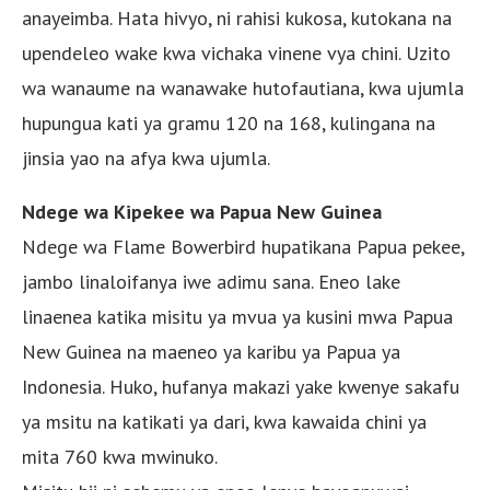
anayeimba. Hata hivyo, ni rahisi kukosa, kutokana na
upendeleo wake kwa vichaka vinene vya chini. Uzito
wa wanaume na wanawake hutofautiana, kwa ujumla
hupungua kati ya gramu 120 na 168, kulingana na
jinsia yao na afya kwa ujumla.
Ndege wa Kipekee wa Papua New Guinea
Ndege wa Flame Bowerbird hupatikana Papua pekee,
jambo linaloifanya iwe adimu sana. Eneo lake
linaenea katika misitu ya mvua ya kusini mwa Papua
New Guinea na maeneo ya karibu ya Papua ya
Indonesia. Huko, hufanya makazi yake kwenye sakafu
ya msitu na katikati ya dari, kwa kawaida chini ya
mita 760 kwa mwinuko.