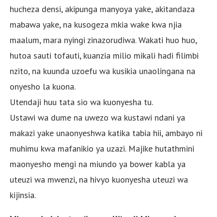
hucheza densi, akipunga manyoya yake, akitandaza
mabawa yake, na kusogeza mkia wake kwa njia
maalum, mara nyingi zinazorudiwa. Wakati huo huo,
hutoa sauti tofauti, kuanzia milio mikali hadi filimbi
nzito, na kuunda uzoefu wa kusikia unaolingana na
onyesho la kuona.
Utendaji huu tata sio wa kuonyesha tu.
Ustawi wa dume na uwezo wa kustawi ndani ya
makazi yake unaonyeshwa katika tabia hii, ambayo ni
muhimu kwa mafanikio ya uzazi. Majike hutathmini
maonyesho mengi na miundo ya bower kabla ya
uteuzi wa mwenzi, na hivyo kuonyesha uteuzi wa
kijinsia.