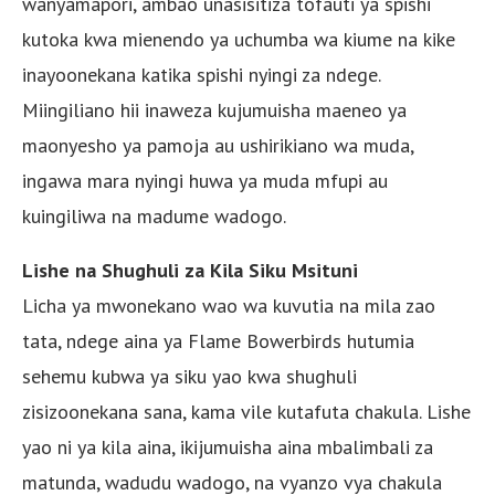
wanyamapori, ambao unasisitiza tofauti ya spishi
kutoka kwa mienendo ya uchumba wa kiume na kike
inayoonekana katika spishi nyingi za ndege.
Miingiliano hii inaweza kujumuisha maeneo ya
maonyesho ya pamoja au ushirikiano wa muda,
ingawa mara nyingi huwa ya muda mfupi au
kuingiliwa na madume wadogo.
Lishe na Shughuli za Kila Siku Msituni
Licha ya mwonekano wao wa kuvutia na mila zao
tata, ndege aina ya Flame Bowerbirds hutumia
sehemu kubwa ya siku yao kwa shughuli
zisizoonekana sana, kama vile kutafuta chakula. Lishe
yao ni ya kila aina, ikijumuisha aina mbalimbali za
matunda, wadudu wadogo, na vyanzo vya chakula