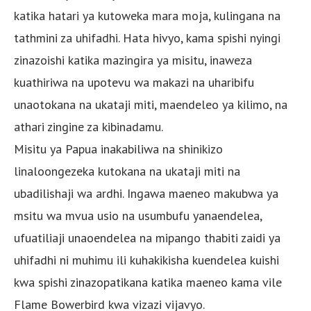
katika hatari ya kutoweka mara moja, kulingana na
tathmini za uhifadhi. Hata hivyo, kama spishi nyingi
zinazoishi katika mazingira ya misitu, inaweza
kuathiriwa na upotevu wa makazi na uharibifu
unaotokana na ukataji miti, maendeleo ya kilimo, na
athari zingine za kibinadamu.
Misitu ya Papua inakabiliwa na shinikizo
linaloongezeka kutokana na ukataji miti na
ubadilishaji wa ardhi. Ingawa maeneo makubwa ya
msitu wa mvua usio na usumbufu yanaendelea,
ufuatiliaji unaoendelea na mipango thabiti zaidi ya
uhifadhi ni muhimu ili kuhakikisha kuendelea kuishi
kwa spishi zinazopatikana katika maeneo kama vile
Flame Bowerbird kwa vizazi vijavyo.