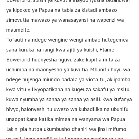
ya kipekee ya Papua na tabia za kistadi ambazo
zimevutia mawazo ya wanasayansi na wapenzi wa
maumbile.
Tofauti na ndege wengine wengi ambao hutegemea
sana kuruka na rangi kwa ajili ya kuishi, Flame
Bowerbird huonyesha nguvu zake kupitia mila za
uchumba na maonyesho ya kuvutia. Mbunifu huyu wa
ndege hujenga miundo badala ya viota tu, akiipamba
kwa vitu vilivyopatikana na kugeuza sakafu ya msitu
kuwa nyumba ya sanaa ya sanaa ya asili. Kwa kufanya
hivyo, haionyeshi tu uwezo wa kubadilika na ubunifu
unaopatikana katika mimea na wanyama wa Papua
lakini pia hutoa ukumbusho dhahiri wa jinsi mifumo
ya asili inavyobadilika kulingana na mazingira yao.