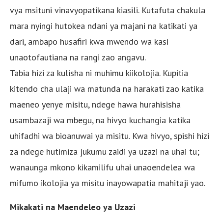
vya msituni vinavyopatikana kiasili. Kutafuta chakula
mara nyingi hutokea ndani ya majani na katikati ya
dari, ambapo husafiri kwa mwendo wa kasi
unaotofautiana na rangi zao angavu.
Tabia hizi za kulisha ni muhimu kiikolojia. Kupitia
kitendo cha ulaji wa matunda na harakati zao katika
maeneo yenye misitu, ndege hawa hurahisisha
usambazaji wa mbegu, na hivyo kuchangia katika
uhifadhi wa bioanuwai ya misitu. Kwa hivyo, spishi hizi
za ndege hutimiza jukumu zaidi ya uzazi na uhai tu;
wanaunga mkono kikamilifu uhai unaoendelea wa
mifumo ikolojia ya misitu inayowapatia mahitaji yao.
Mikakati na Maendeleo ya Uzazi