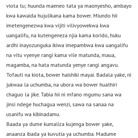
viota tu; huunda maeneo tata ya maonyesho, ambayo
kwa kawaida hujulikana kama bower. Miundo hii
imetengenezwa kwa vijiti vilivyowekwa kwa
uangalifu, na kutengeneza njia kama korido, huku
ardhi inayozunguka ikiwa imepambwa kwa uangalifu
na vitu vyenye rangi kama vile matunda, maua,
magamba, na hata matunda yenye rangi angavu.
Tofauti na kiota, bower haishiki mayai. Badala yake, ni
jukwaa la uchumba, na ubora wa bower huathiri
chaguo la jike. Tabia hii ni mfano mgumu sana wa
jinsi ndege huchagua wenzi, sawa na sanaa na
usanifu wa kibinadamu.
Baada ya dume kumaliza kujenga bower yake,
anaanza ibada ya kuvutia ya uchumba. Madume