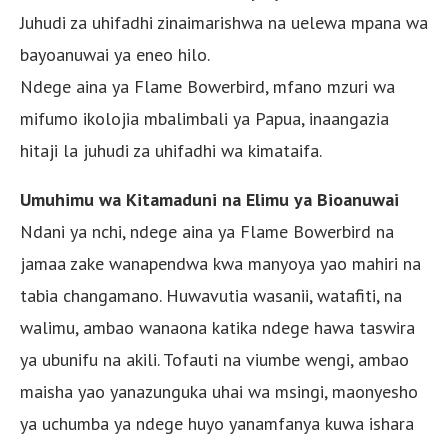
Juhudi za uhifadhi zinaimarishwa na uelewa mpana wa
bayoanuwai ya eneo hilo.
Ndege aina ya Flame Bowerbird, mfano mzuri wa
mifumo ikolojia mbalimbali ya Papua, inaangazia
hitaji la juhudi za uhifadhi wa kimataifa.
Umuhimu wa Kitamaduni na Elimu ya Bioanuwai
Ndani ya nchi, ndege aina ya Flame Bowerbird na
jamaa zake wanapendwa kwa manyoya yao mahiri na
tabia changamano. Huwavutia wasanii, watafiti, na
walimu, ambao wanaona katika ndege hawa taswira
ya ubunifu na akili. Tofauti na viumbe wengi, ambao
maisha yao yanazunguka uhai wa msingi, maonyesho
ya uchumba ya ndege huyo yanamfanya kuwa ishara