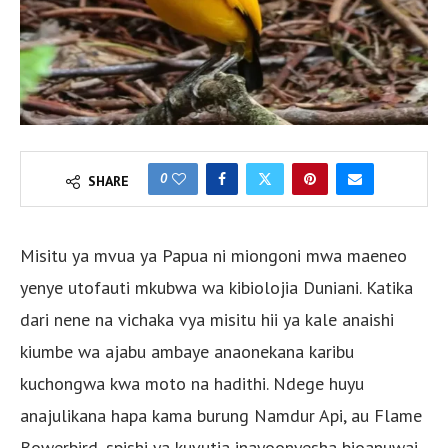
0
SHARE
Misitu ya mvua ya Papua ni miongoni mwa maeneo
yenye utofauti mkubwa wa kibiolojia Duniani. Katika
dari nene na vichaka vya misitu hii ya kale anaishi
kiumbe wa ajabu ambaye anaonekana karibu
kuchongwa kwa moto na hadithi. Ndege huyu
anajulikana hapa kama burung Namdur Api, au Flame
Bowerbird, spishi ya kuvutia inayoonyesha bioanuwai