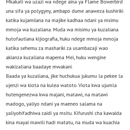
Mkakati wa uzazi wa ndege aina ya Flame Bowerbird
una sifa ya polygyny, ambapo dume anaweza kushiriki
katika kujamiiana na majike kadhaa ndani ya msimu
mmoja wa kuzaliana. Muda wa misimu ya kuzaliana
hutofautiana kijiografia, huku ndege mmoja mmoja
katika sehemu za mashariki za usambazaji wao
akianza kuzaliana mapema Mei, huku wengine
wakizaliana baadaye mwakani.
Baada ya kuzaliana, jike huchukua jukumu la pekee la
ujenzi wa kiota na kulea watoto. Viota kwa ujumla
hutengenezwa kwa majani, matawi, na matawi
madogo, yaliyo ndani ya maeneo salama na
yaliyohifadhiwa zaidi ya msitu. Kifurushi cha kawaida
kina mayai mawili hadi matatu, na muda wa kuachia