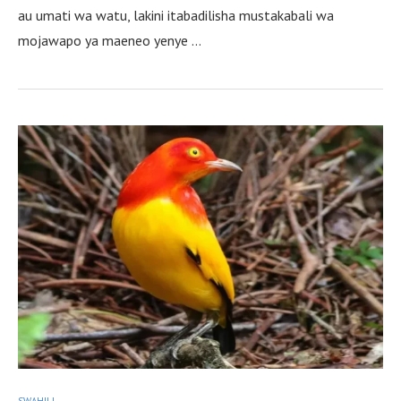
au umati wa watu, lakini itabadilisha mustakabali wa
mojawapo ya maeneo yenye …
SWAHILI