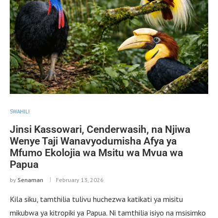
SWAHILI
Jinsi Kassowari, Cenderwasih, na Njiwa
Wenye Taji Wanavyodumisha Afya ya
Mfumo Ekolojia wa Msitu wa Mvua wa
Papua
by
Senaman
February 13, 2026
Kila siku, tamthilia tulivu huchezwa katikati ya misitu
mikubwa ya kitropiki ya Papua. Ni tamthilia isiyo na msisimko