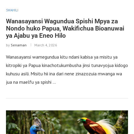
SWAHILI
Wanasayansi Wagundua Spishi Mpya za
Nondo huko Papua, Wakifichua Bioanuwai
ya Ajabu ya Eneo Hilo
by
Senaman
March 4, 2026
Wanasayansi wamegundua kitu ndani kabisa ya misitu ya
kitropiki ya Papua kinachotukumbusha jinsi tunavyojua kidogo
kuhusu asili. Misitu hii ina dari nene zinazozuia mwanga wa
jua na maelfu ya spishi …