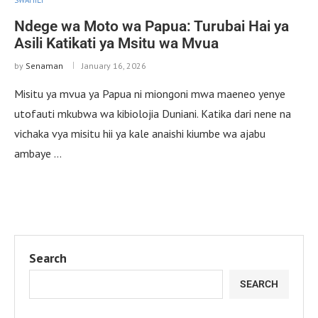
Ndege wa Moto wa Papua: Turubai Hai ya
Asili Katikati ya Msitu wa Mvua
by
Senaman
January 16, 2026
Misitu ya mvua ya Papua ni miongoni mwa maeneo yenye
utofauti mkubwa wa kibiolojia Duniani. Katika dari nene na
vichaka vya misitu hii ya kale anaishi kiumbe wa ajabu
ambaye …
Search
SEARCH