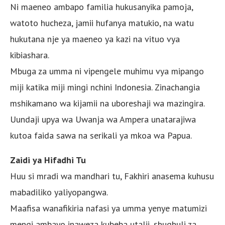
Ni maeneo ambapo familia hukusanyika pamoja,
watoto hucheza, jamii hufanya matukio, na watu
hukutana nje ya maeneo ya kazi na vituo vya
kibiashara.
Mbuga za umma ni vipengele muhimu vya mipango
miji katika miji mingi nchini Indonesia. Zinachangia
mshikamano wa kijamii na uboreshaji wa mazingira.
Uundaji upya wa Uwanja wa Ampera unatarajiwa
kutoa faida sawa na serikali ya mkoa wa Papua.
Zaidi ya Hifadhi Tu
Huu si mradi wa mandhari tu, Fakhiri anasema kuhusu
mabadiliko yaliyopangwa.
Maafisa wanafikiria nafasi ya umma yenye matumizi
mengi ambayo inaweza kubeba utalii, shughuli za