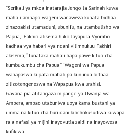
“Serikali ya mkoa inatarajia Jengo la Sarinah kuwa
mahali ambapo wageni wanaweza kupata bidhaa
zinazoakisi utamaduni, ubunifu, na utambulisho wa
Papua,” Fakhiri alisema huko Jayapura. Vyombo
kadhaa vya habari vya ndani vilimnukuu Fakhiri
akisema, “Tunataka mahali hapa pawe kituo cha
kumbukumbu cha Papua.” “Wageni wa Papua
wanapaswa kupata mahali pa kununua bidhaa
zilizotengenezwa na Wapapua kwa urahisi.
Gavana pia alitangaza mipango ya Uwanja wa
Ampera, ambao utabuniwa upya kama bustani ya
umma na kituo cha burudani kilichokusudiwa kuwapa
raia nafasi ya mijini inayovutia zaidi na inayoweza
kufikiwa.