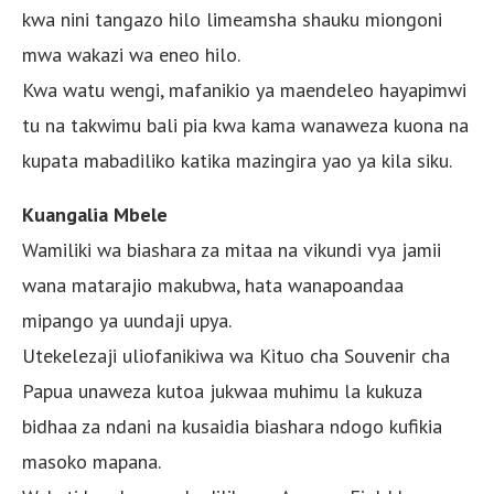
kwa nini tangazo hilo limeamsha shauku miongoni
mwa wakazi wa eneo hilo.
Kwa watu wengi, mafanikio ya maendeleo hayapimwi
tu na takwimu bali pia kwa kama wanaweza kuona na
kupata mabadiliko katika mazingira yao ya kila siku.
Kuangalia Mbele
Wamiliki wa biashara za mitaa na vikundi vya jamii
wana matarajio makubwa, hata wanapoandaa
mipango ya uundaji upya.
Utekelezaji uliofanikiwa wa Kituo cha Souvenir cha
Papua unaweza kutoa jukwaa muhimu la kukuza
bidhaa za ndani na kusaidia biashara ndogo kufikia
masoko mapana.