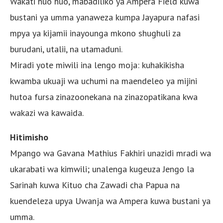
Wakati huo huo, mabadiliko ya Ampera Field kuwa
bustani ya umma yanaweza kumpa Jayapura nafasi
mpya ya kijamii inayounga mkono shughuli za
burudani, utalii, na utamaduni.
Miradi yote miwili ina lengo moja: kuhakikisha
kwamba ukuaji wa uchumi na maendeleo ya mijini
hutoa fursa zinazoonekana na zinazopatikana kwa
wakazi wa kawaida.
Hitimisho
Mpango wa Gavana Mathius Fakhiri unazidi mradi wa
ukarabati wa kimwili; unalenga kugeuza Jengo la
Sarinah kuwa Kituo cha Zawadi cha Papua na
kuendeleza upya Uwanja wa Ampera kuwa bustani ya
umma.