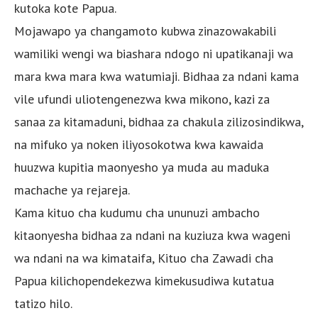
kutoka kote Papua.
Mojawapo ya changamoto kubwa zinazowakabili
wamiliki wengi wa biashara ndogo ni upatikanaji wa
mara kwa mara kwa watumiaji. Bidhaa za ndani kama
vile ufundi uliotengenezwa kwa mikono, kazi za
sanaa za kitamaduni, bidhaa za chakula zilizosindikwa,
na mifuko ya noken iliyosokotwa kwa kawaida
huuzwa kupitia maonyesho ya muda au maduka
machache ya rejareja.
Kama kituo cha kudumu cha ununuzi ambacho
kitaonyesha bidhaa za ndani na kuziuza kwa wageni
wa ndani na wa kimataifa, Kituo cha Zawadi cha
Papua kilichopendekezwa kimekusudiwa kutatua
tatizo hilo.