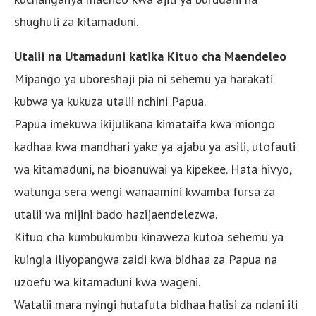
shughuli za kitamaduni.
Utalii na Utamaduni katika Kituo cha Maendeleo
Mipango ya uboreshaji pia ni sehemu ya harakati
kubwa ya kukuza utalii nchini Papua.
Papua imekuwa ikijulikana kimataifa kwa miongo
kadhaa kwa mandhari yake ya ajabu ya asili, utofauti
wa kitamaduni, na bioanuwai ya kipekee. Hata hivyo,
watunga sera wengi wanaamini kwamba fursa za
utalii wa mijini bado hazijaendelezwa.
Kituo cha kumbukumbu kinaweza kutoa sehemu ya
kuingia iliyopangwa zaidi kwa bidhaa za Papua na
uzoefu wa kitamaduni kwa wageni.
Watalii mara nyingi hutafuta bidhaa halisi za ndani ili