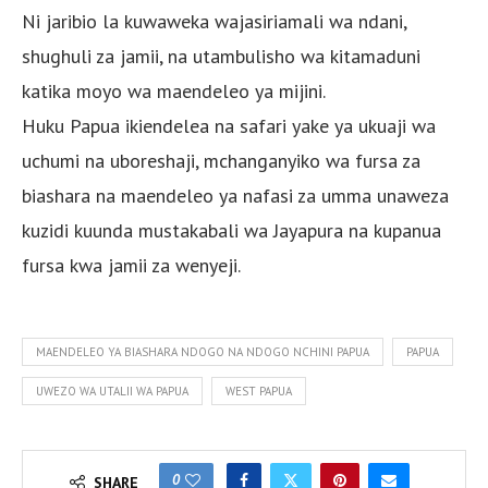
Ni jaribio la kuwaweka wajasiriamali wa ndani,
shughuli za jamii, na utambulisho wa kitamaduni
katika moyo wa maendeleo ya mijini.
Huku Papua ikiendelea na safari yake ya ukuaji wa
uchumi na uboreshaji, mchanganyiko wa fursa za
biashara na maendeleo ya nafasi za umma unaweza
kuzidi kuunda mustakabali wa Jayapura na kupanua
fursa kwa jamii za wenyeji.
MAENDELEO YA BIASHARA NDOGO NA NDOGO NCHINI PAPUA
PAPUA
UWEZO WA UTALII WA PAPUA
WEST PAPUA
0
SHARE