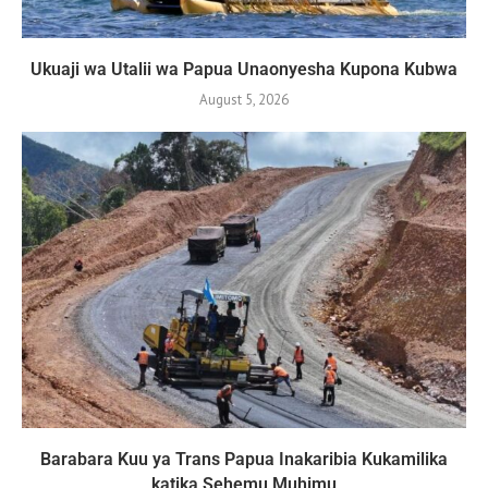
Ukuaji wa Utalii wa Papua Unaonyesha Kupona Kubwa
August 5, 2026
Barabara Kuu ya Trans Papua Inakaribia Kukamilika
katika Sehemu Muhimu