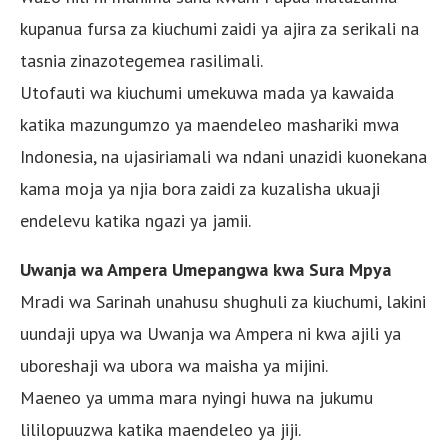
kupanua fursa za kiuchumi zaidi ya ajira za serikali na
tasnia zinazotegemea rasilimali.
Utofauti wa kiuchumi umekuwa mada ya kawaida
katika mazungumzo ya maendeleo mashariki mwa
Indonesia, na ujasiriamali wa ndani unazidi kuonekana
kama moja ya njia bora zaidi za kuzalisha ukuaji
endelevu katika ngazi ya jamii.
Uwanja wa Ampera Umepangwa kwa Sura Mpya
Mradi wa Sarinah unahusu shughuli za kiuchumi, lakini
uundaji upya wa Uwanja wa Ampera ni kwa ajili ya
uboreshaji wa ubora wa maisha ya mijini.
Maeneo ya umma mara nyingi huwa na jukumu
lililopuuzwa katika maendeleo ya jiji.