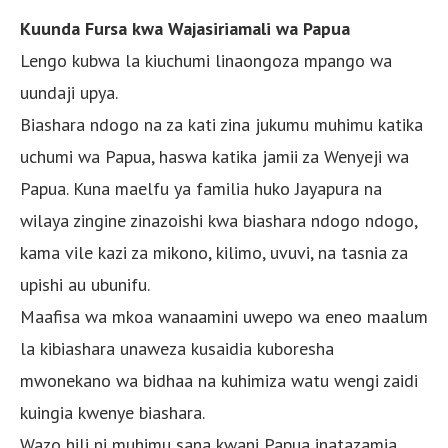
Kuunda Fursa kwa Wajasiriamali wa Papua
Lengo kubwa la kiuchumi linaongoza mpango wa
uundaji upya.
Biashara ndogo na za kati zina jukumu muhimu katika
uchumi wa Papua, haswa katika jamii za Wenyeji wa
Papua. Kuna maelfu ya familia huko Jayapura na
wilaya zingine zinazoishi kwa biashara ndogo ndogo,
kama vile kazi za mikono, kilimo, uvuvi, na tasnia za
upishi au ubunifu.
Maafisa wa mkoa wanaamini uwepo wa eneo maalum
la kibiashara unaweza kusaidia kuboresha
mwonekano wa bidhaa na kuhimiza watu wengi zaidi
kuingia kwenye biashara.
Wazo hili ni muhimu sana kwani Papua inatazamia