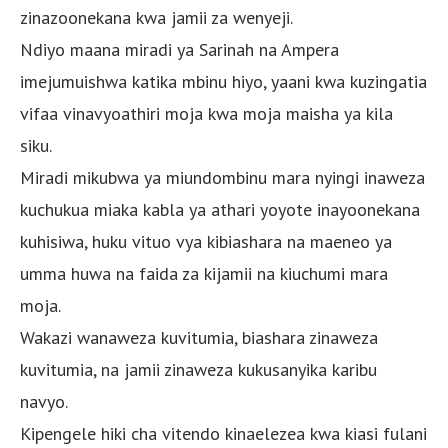
zinazoonekana kwa jamii za wenyeji.
Ndiyo maana miradi ya Sarinah na Ampera
imejumuishwa katika mbinu hiyo, yaani kwa kuzingatia
vifaa vinavyoathiri moja kwa moja maisha ya kila
siku.
Miradi mikubwa ya miundombinu mara nyingi inaweza
kuchukua miaka kabla ya athari yoyote inayoonekana
kuhisiwa, huku vituo vya kibiashara na maeneo ya
umma huwa na faida za kijamii na kiuchumi mara
moja.
Wakazi wanaweza kuvitumia, biashara zinaweza
kuvitumia, na jamii zinaweza kukusanyika karibu
navyo.
Kipengele hiki cha vitendo kinaelezea kwa kiasi fulani