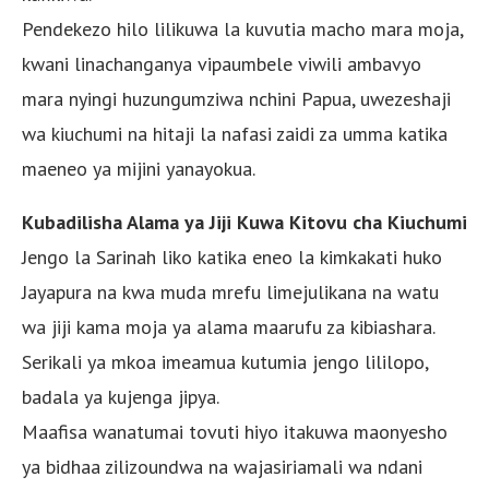
Pendekezo hilo lilikuwa la kuvutia macho mara moja,
kwani linachanganya vipaumbele viwili ambavyo
mara nyingi huzungumziwa nchini Papua, uwezeshaji
wa kiuchumi na hitaji la nafasi zaidi za umma katika
maeneo ya mijini yanayokua.
Kubadilisha Alama ya Jiji Kuwa Kitovu cha Kiuchumi
Jengo la Sarinah liko katika eneo la kimkakati huko
Jayapura na kwa muda mrefu limejulikana na watu
wa jiji kama moja ya alama maarufu za kibiashara.
Serikali ya mkoa imeamua kutumia jengo lililopo,
badala ya kujenga jipya.
Maafisa wanatumai tovuti hiyo itakuwa maonyesho
ya bidhaa zilizoundwa na wajasiriamali wa ndani