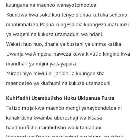
kuungana na maeneo wanayotembelea.
Kuundwa kwa soko kuu lenye bidhaa kutoka sehemu
mbalimbali za Papua kungesaidia kuongeza matumizi
ya wageni na kukuza utamaduni wa ndani.
Wakati huo huo, dhana ya bustani ya umma katika
Uwanja wa Ampera inaweza kuwa kivutio kingine kwa
mandhari ya mijini ya Jayapura.
Miradi hiyo miwili ni jaribio la kuunganisha
maendeleo ya kiuchumi na kukuza utamaduni.
Kuhifadhi Utambulisho Huku Ukipanua Fursa
Tatizo moja kwa maeneo mengi yanayoendelea ni
kuhakikisha kwamba uboreshaji wa kisasa
haudhoofishi utambulisho wa kitamaduni.