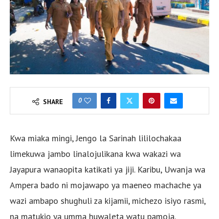
0
SHARE
Kwa miaka mingi, Jengo la Sarinah lililochakaa
limekuwa jambo linalojulikana kwa wakazi wa
Jayapura wanaopita katikati ya jiji. Karibu, Uwanja wa
Ampera bado ni mojawapo ya maeneo machache ya
wazi ambapo shughuli za kijamii, michezo isiyo rasmi,
na matukio ya umma huwaleta watu pamoja.