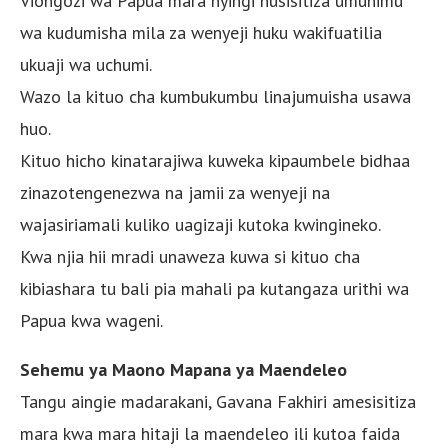
Viongozi wa Papua mara nyingi husisitiza umuhimu
wa kudumisha mila za wenyeji huku wakifuatilia
ukuaji wa uchumi.
Wazo la kituo cha kumbukumbu linajumuisha usawa
huo.
Kituo hicho kinatarajiwa kuweka kipaumbele bidhaa
zinazotengenezwa na jamii za wenyeji na
wajasiriamali kuliko uagizaji kutoka kwingineko.
Kwa njia hii mradi unaweza kuwa si kituo cha
kibiashara tu bali pia mahali pa kutangaza urithi wa
Papua kwa wageni.
Sehemu ya Maono Mapana ya Maendeleo
Tangu aingie madarakani, Gavana Fakhiri amesisitiza
mara kwa mara hitaji la maendeleo ili kutoa faida