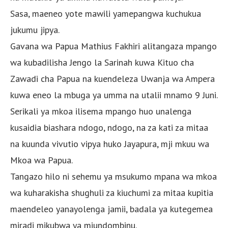
Sasa, maeneo yote mawili yamepangwa kuchukua
jukumu jipya.
Gavana wa Papua Mathius Fakhiri alitangaza mpango
wa kubadilisha Jengo la Sarinah kuwa Kituo cha
Zawadi cha Papua na kuendeleza Uwanja wa Ampera
kuwa eneo la mbuga ya umma na utalii mnamo 9 Juni.
Serikali ya mkoa ilisema mpango huo unalenga
kusaidia biashara ndogo, ndogo, na za kati za mitaa
na kuunda vivutio vipya huko Jayapura, mji mkuu wa
Mkoa wa Papua.
Tangazo hilo ni sehemu ya msukumo mpana wa mkoa
wa kuharakisha shughuli za kiuchumi za mitaa kupitia
maendeleo yanayolenga jamii, badala ya kutegemea
miradi mikubwa ya miundombinu.