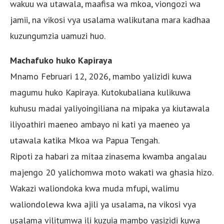
wakuu wa utawala, maafisa wa mkoa, viongozi wa
jamii, na vikosi vya usalama walikutana mara kadhaa
kuzungumzia uamuzi huo.
Machafuko huko Kapiraya
Mnamo Februari 12, 2026, mambo yalizidi kuwa
magumu huko Kapiraya. Kutokubaliana kulikuwa
kuhusu madai yaliyoingiliana na mipaka ya kiutawala
iliyoathiri maeneo ambayo ni kati ya maeneo ya
utawala katika Mkoa wa Papua Tengah.
Ripoti za habari za mitaa zinasema kwamba angalau
majengo 20 yalichomwa moto wakati wa ghasia hizo.
Wakazi waliondoka kwa muda mfupi, walimu
waliondolewa kwa ajili ya usalama, na vikosi vya
usalama vilitumwa ili kuzuia mambo yasizidi kuwa