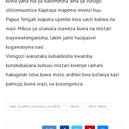
kuwa yana nia ya kukomesha aina ya vurugu
zilizomuumiza Kapiraya mapema mwezi huu.
Papua Tengah inapata ujumbe kwa sauti kubwa na
wazi. Mikoa ya utawala inaweza kuwa na mistari
inayowatenganisha, lakini jamii hazipaswi
kugawanywa nao.
Viongozi wanataka kuhakikisha kwamba
kutokubaliana kuhusu mistari kwenye ramani
hakugeuki tena kuwa moto ardhini kwa kufanya kazi
pamoja, kuwa wazi, na kuzungumza.
HAKI ZA ARDHI ZA KIMILA ZA PAPUA
PAPUA
WEST PAPUA