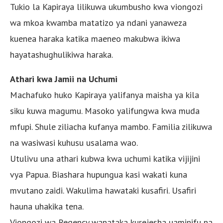
Tukio la Kapiraya lilikuwa ukumbusho kwa viongozi
wa mkoa kwamba matatizo ya ndani yanaweza
kuenea haraka katika maeneo makubwa ikiwa
hayatashughulikiwa haraka.
Athari kwa Jamii na Uchumi
Machafuko huko Kapiraya yalifanya maisha ya kila
siku kuwa magumu. Masoko yalifungwa kwa muda
mfupi. Shule ziliacha kufanya mambo. Familia zilikuwa
na wasiwasi kuhusu usalama wao.
Utulivu una athari kubwa kwa uchumi katika vijijini
vya Papua. Biashara hupungua kasi wakati kuna
mvutano zaidi. Wakulima hawataki kusafiri. Usafiri
hauna uhakika tena.
Viongozi wa Regency wanataka kurejesha uaminifu na