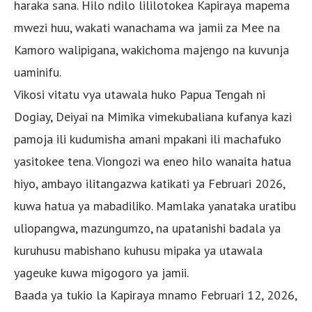
haraka sana. Hilo ndilo lililotokea Kapiraya mapema
mwezi huu, wakati wanachama wa jamii za Mee na
Kamoro walipigana, wakichoma majengo na kuvunja
uaminifu.
Vikosi vitatu vya utawala huko Papua Tengah ni
Dogiay, Deiyai ​​na Mimika vimekubaliana kufanya kazi
pamoja ili kudumisha amani mpakani ili machafuko
yasitokee tena. Viongozi wa eneo hilo wanaita hatua
hiyo, ambayo ilitangazwa katikati ya Februari 2026,
kuwa hatua ya mabadiliko. Mamlaka yanataka uratibu
uliopangwa, mazungumzo, na upatanishi badala ya
kuruhusu mabishano kuhusu mipaka ya utawala
yageuke kuwa migogoro ya jamii.
Baada ya tukio la Kapiraya mnamo Februari 12, 2026,