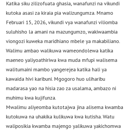
Katika siku zilizofuata ghasia, wanafunzi na vikundi
kutoka asasi za kiraia pia walizungumza. Mnamo
Februari 15, 2026, vikundi vya wanafunzi viliomba
suluhisho la amani na mazungumzo, wakiwaambia
viongozi kuweka maridhiano mbele ya makabiliano.
Walimu ambao walikuwa wameondolewa katika
maeneo yaliyoathiriwa kwa muda mfupi walisema
walitumaini mambo yangerejea katika hali ya
kawaida hivi karibuni. Mgogoro huo uliharibu
madarasa yao na hisia zao za usalama, ambazo ni
muhimu kwa kujifunza.
Mwalimu aliyeomba kutotajwa jina alisema kwamba
kutokuwa na uhakika kulikuwa kwa kutisha. Watu
waliposikia kwamba majengo yalikuwa yakichomwa