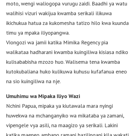
moto, wengi waliogopa vurugu zaidi. Baadhi ya watu
walihisi vizuri wakijua kwamba serikali ilikuwa
ikichukua hatua za kukomesha tatizo hilo kwa kuunda
timu ya mpaka iliyopangwa.
Viongozi wa jamii katika Mimika Regency pia
walikataa hadharani kwamba kuingiliwa kisiasa ndiko
kulisababisha mzozo huo. Walisema tena kwamba
kutokubaliana huko kulikuwa kuhusu kufafanua eneo
na sio kuingiliwa na nje.
Umuhimu wa Mipaka Iliyo Wazi
Nchini Papua, mipaka ya kiutawala mara nyingi
huwekwa na mchanganyiko wa mikataba ya zamani,
vipengele vya asili, na maagizo ya serikali. Lakini
katika maeneo ambapo ramani hazilingani kila wakati