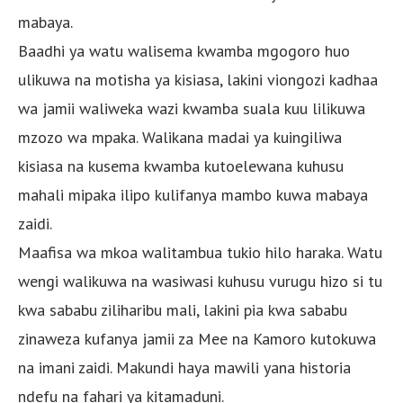
mabaya.
Baadhi ya watu walisema kwamba mgogoro huo
ulikuwa na motisha ya kisiasa, lakini viongozi kadhaa
wa jamii waliweka wazi kwamba suala kuu lilikuwa
mzozo wa mpaka. Walikana madai ya kuingiliwa
kisiasa na kusema kwamba kutoelewana kuhusu
mahali mipaka ilipo kulifanya mambo kuwa mabaya
zaidi.
Maafisa wa mkoa walitambua tukio hilo haraka. Watu
wengi walikuwa na wasiwasi kuhusu vurugu hizo si tu
kwa sababu ziliharibu mali, lakini pia kwa sababu
zinaweza kufanya jamii za Mee na Kamoro kutokuwa
na imani zaidi. Makundi haya mawili yana historia
ndefu na fahari ya kitamaduni.