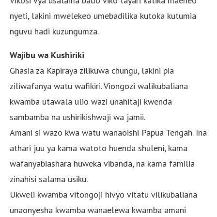
Vikosi vya usalama bado viko tayari katika maeneo
nyeti, lakini mwelekeo umebadilika kutoka kutumia
nguvu hadi kuzungumza.
Wajibu wa Kushiriki
Ghasia za Kapiraya zilikuwa chungu, lakini pia
ziliwafanya watu wafikiri. Viongozi walikubaliana
kwamba utawala ulio wazi unahitaji kwenda
sambamba na ushirikishwaji wa jamii.
Amani si wazo kwa watu wanaoishi Papua Tengah. Ina
athari juu ya kama watoto huenda shuleni, kama
wafanyabiashara huweka vibanda, na kama familia
zinahisi salama usiku.
Ukweli kwamba vitongoji hivyo vitatu vilikubaliana
unaonyesha kwamba wanaelewa kwamba amani