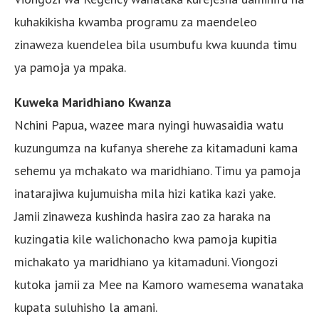
kuhakikisha kwamba programu za maendeleo
zinaweza kuendelea bila usumbufu kwa kuunda timu
ya pamoja ya mpaka.
Kuweka Maridhiano Kwanza
Nchini Papua, wazee mara nyingi huwasaidia watu
kuzungumza na kufanya sherehe za kitamaduni kama
sehemu ya mchakato wa maridhiano. Timu ya pamoja
inatarajiwa kujumuisha mila hizi katika kazi yake.
Jamii zinaweza kushinda hasira zao za haraka na
kuzingatia kile walichonacho kwa pamoja kupitia
michakato ya maridhiano ya kitamaduni. Viongozi
kutoka jamii za Mee na Kamoro wamesema wanataka
kupata suluhisho la amani.