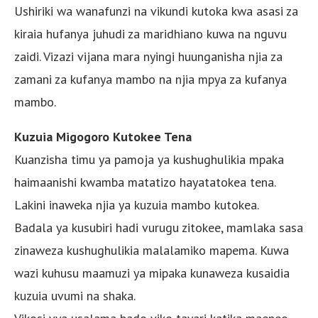
Ushiriki wa wanafunzi na vikundi kutoka kwa asasi za
kiraia hufanya juhudi za maridhiano kuwa na nguvu
zaidi. Vizazi vijana mara nyingi huunganisha njia za
zamani za kufanya mambo na njia mpya za kufanya
mambo.
Kuzuia Migogoro Kutokee Tena
Kuanzisha timu ya pamoja ya kushughulikia mpaka
haimaanishi kwamba matatizo hayatatokea tena.
Lakini inaweka njia ya kuzuia mambo kutokea.
Badala ya kusubiri hadi vurugu zitokee, mamlaka sasa
zinaweza kushughulikia malalamiko mapema. Kuwa
wazi kuhusu maamuzi ya mipaka kunaweza kusaidia
kuzuia uvumi na shaka.