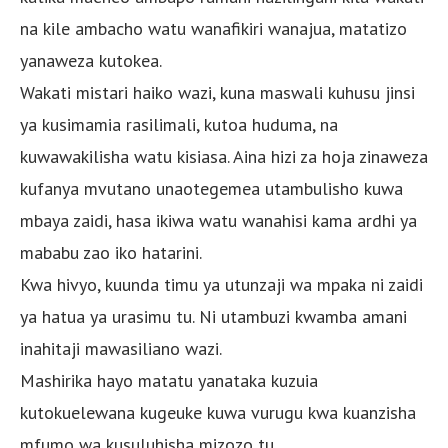
na kile ambacho watu wanafikiri wanajua, matatizo
yanaweza kutokea.
Wakati mistari haiko wazi, kuna maswali kuhusu jinsi
ya kusimamia rasilimali, kutoa huduma, na
kuwawakilisha watu kisiasa. Aina hizi za hoja zinaweza
kufanya mvutano unaotegemea utambulisho kuwa
mbaya zaidi, hasa ikiwa watu wanahisi kama ardhi ya
mababu zao iko hatarini.
Kwa hivyo, kuunda timu ya utunzaji wa mpaka ni zaidi
ya hatua ya urasimu tu. Ni utambuzi kwamba amani
inahitaji mawasiliano wazi.
Mashirika hayo matatu yanataka kuzuia
kutokuelewana kugeuke kuwa vurugu kwa kuanzisha
mfumo wa kusuluhisha mizozo tu.