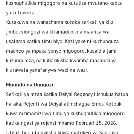
kushughulikia migogoro na kutuliza mvutano kabla
ya kutoweka.
Kutakuwa na wanachama kutoka serikali ya kila
jimbo, viongozi wa kitamaduni, na maafisa wa
usalama katika timu hiyo. Kazi yake ni kuchunguza
maeneo ya mpaka yenye migogoro, kusaidia jamii
kuzungumza, na kuhakikisha kwamba maamuzi ya
kiutawala yanafanywa wazi na wazi.
Muundo na Uongozi
Serikali ya mtaa katika Deiyai ​​Regency ilichukua hatua
haraka. Rejenti wa Deiyai ​​alimchagua Ernes Kotouki
kuwa msimamizi wa timu ya kushughulikia migogoro
katika ngazi ya rejensi mnamo Februari 15, 2026.
Uteuzi huo ulionyesha kuwa matokeo ya Kapiraya