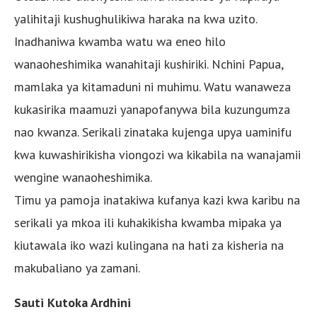
yalihitaji kushughulikiwa haraka na kwa uzito.
Inadhaniwa kwamba watu wa eneo hilo
wanaoheshimika wanahitaji kushiriki. Nchini Papua,
mamlaka ya kitamaduni ni muhimu. Watu wanaweza
kukasirika maamuzi yanapofanywa bila kuzungumza
nao kwanza. Serikali zinataka kujenga upya uaminifu
kwa kuwashirikisha viongozi wa kikabila na wanajamii
wengine wanaoheshimika.
Timu ya pamoja inatakiwa kufanya kazi kwa karibu na
serikali ya mkoa ili kuhakikisha kwamba mipaka ya
kiutawala iko wazi kulingana na hati za kisheria na
makubaliano ya zamani.
Sauti Kutoka Ardhini