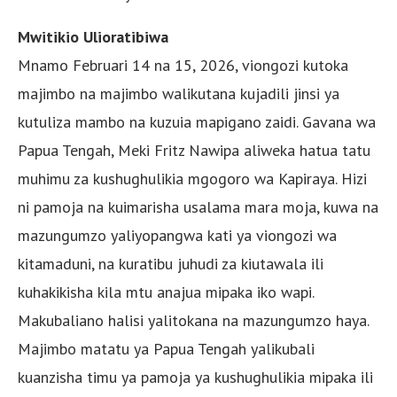
Mwitikio Ulioratibiwa
Mnamo Februari 14 na 15, 2026, viongozi kutoka
majimbo na majimbo walikutana kujadili jinsi ya
kutuliza mambo na kuzuia mapigano zaidi. Gavana wa
Papua Tengah, Meki Fritz Nawipa aliweka hatua tatu
muhimu za kushughulikia mgogoro wa Kapiraya. Hizi
ni pamoja na kuimarisha usalama mara moja, kuwa na
mazungumzo yaliyopangwa kati ya viongozi wa
kitamaduni, na kuratibu juhudi za kiutawala ili
kuhakikisha kila mtu anajua mipaka iko wapi.
Makubaliano halisi yalitokana na mazungumzo haya.
Majimbo matatu ya Papua Tengah yalikubali
kuanzisha timu ya pamoja ya kushughulikia mipaka ili