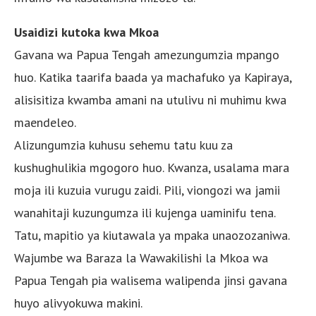
Usaidizi kutoka kwa Mkoa
Gavana wa Papua Tengah amezungumzia mpango
huo. Katika taarifa baada ya machafuko ya Kapiraya,
alisisitiza kwamba amani na utulivu ni muhimu kwa
maendeleo.
Alizungumzia kuhusu sehemu tatu kuu za
kushughulikia mgogoro huo. Kwanza, usalama mara
moja ili kuzuia vurugu zaidi. Pili, viongozi wa jamii
wanahitaji kuzungumza ili kujenga uaminifu tena.
Tatu, mapitio ya kiutawala ya mpaka unaozozaniwa.
Wajumbe wa Baraza la Wawakilishi la Mkoa wa
Papua Tengah pia walisema walipenda jinsi gavana
huyo alivyokuwa makini.