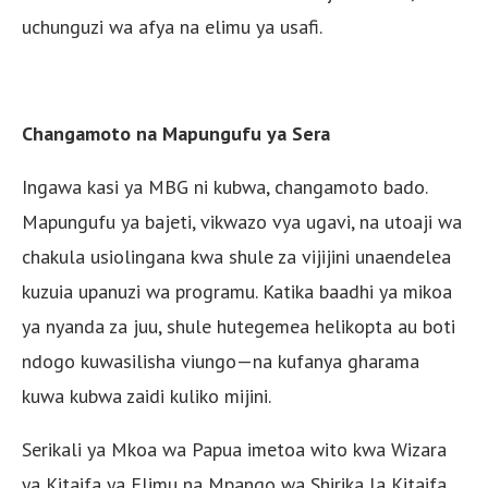
uchunguzi wa afya na elimu ya usafi.
Changamoto na Mapungufu ya Sera
Ingawa kasi ya MBG ni kubwa, changamoto bado.
Mapungufu ya bajeti, vikwazo vya ugavi, na utoaji wa
chakula usiolingana kwa shule za vijijini unaendelea
kuzuia upanuzi wa programu. Katika baadhi ya mikoa
ya nyanda za juu, shule hutegemea helikopta au boti
ndogo kuwasilisha viungo—na kufanya gharama
kuwa kubwa zaidi kuliko mijini.
Serikali ya Mkoa wa Papua imetoa wito kwa Wizara
ya Kitaifa ya Elimu na Mpango wa Shirika la Kitaifa