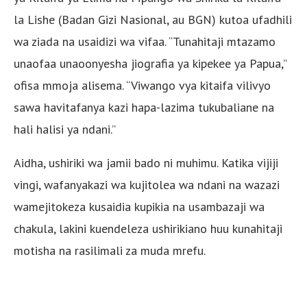
la Lishe (Badan Gizi Nasional, au BGN) kutoa ufadhili
wa ziada na usaidizi wa vifaa. “Tunahitaji mtazamo
unaofaa unaoonyesha jiografia ya kipekee ya Papua,”
ofisa mmoja alisema. “Viwango vya kitaifa vilivyo
sawa havitafanya kazi hapa-lazima tukubaliane na
hali halisi ya ndani.”
Aidha, ushiriki wa jamii bado ni muhimu. Katika vijiji
vingi, wafanyakazi wa kujitolea wa ndani na wazazi
wamejitokeza kusaidia kupikia na usambazaji wa
chakula, lakini kuendeleza ushirikiano huu kunahitaji
motisha na rasilimali za muda mrefu.