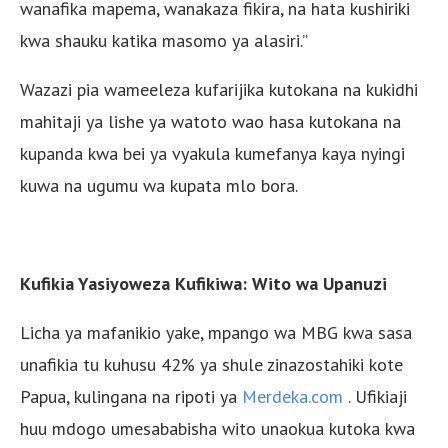
wanafika mapema, wanakaza fikira, na hata kushiriki
kwa shauku katika masomo ya alasiri.”
Wazazi pia wameeleza kufarijika kutokana na kukidhi
mahitaji ya lishe ya watoto wao hasa kutokana na
kupanda kwa bei ya vyakula kumefanya kaya nyingi
kuwa na ugumu wa kupata mlo bora.
Kufikia Yasiyoweza Kufikiwa: Wito wa Upanuzi
Licha ya mafanikio yake, mpango wa MBG kwa sasa
unafikia tu kuhusu 42% ya shule zinazostahiki kote
Papua, kulingana na ripoti ya
Merdeka.com
. Ufikiaji
huu mdogo umesababisha wito unaokua kutoka kwa