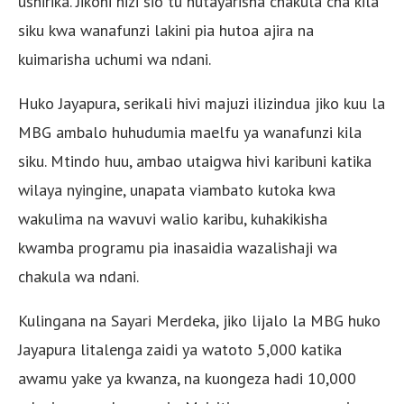
ushirika. Jikoni hizi sio tu hutayarisha chakula cha kila
siku kwa wanafunzi lakini pia hutoa ajira na
kuimarisha uchumi wa ndani.
Huko Jayapura, serikali hivi majuzi ilizindua jiko kuu la
MBG ambalo huhudumia maelfu ya wanafunzi kila
siku. Mtindo huu, ambao utaigwa hivi karibuni katika
wilaya nyingine, unapata viambato kutoka kwa
wakulima na wavuvi walio karibu, kuhakikisha
kwamba programu pia inasaidia wazalishaji wa
chakula wa ndani.
Kulingana na Sayari Merdeka, jiko lijalo la MBG huko
Jayapura litalenga zaidi ya watoto 5,000 katika
awamu yake ya kwanza, na kuongeza hadi 10,000