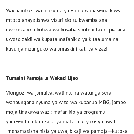
Wachambuzi wa masuala ya elimu wanasema kuwa
mtoto anayelishwa vizuri sio tu kwamba ana
uwezekano mkubwa wa kusalia shuleni lakini pia ana
uwezo zaidi wa kupata mafanikio ya kitaaluma na
kuvunja mzunguko wa umaskini kati ya vizazi.
Tumaini Pamoja la Wakati Ujao
Viongozi wa jumuiya, walimu, na watunga sera
wanaungana nyuma ya wito wa kupanua MBG, jambo
moja linakuwa wazi: mafanikio ya programu
yameenda mbali zaidi ya matarajio yake ya awali.
Imehamasisha hisia ya uwajibikaji wa pamoja—kutoka