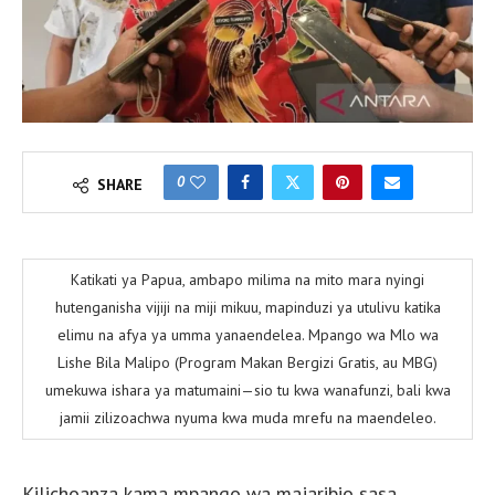
0
SHARE
Katikati ya Papua, ambapo milima na mito mara nyingi
hutenganisha vijiji na miji mikuu, mapinduzi ya utulivu katika
elimu na afya ya umma yanaendelea. Mpango wa Mlo wa
Lishe Bila Malipo (Program Makan Bergizi Gratis, au MBG)
umekuwa ishara ya matumaini—sio tu kwa wanafunzi, bali kwa
jamii zilizoachwa nyuma kwa muda mrefu na maendeleo.
Kilichoanza kama mpango wa majaribio sasa