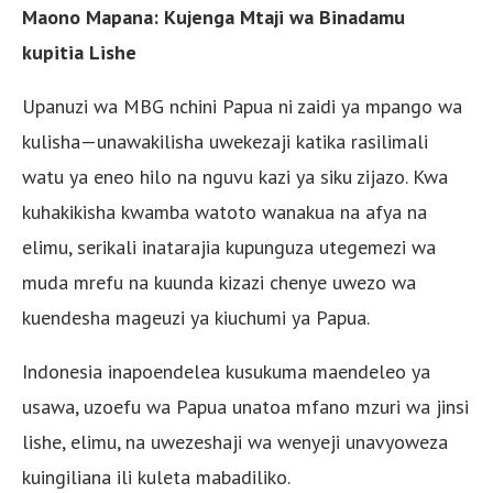
Maono Mapana: Kujenga Mtaji wa Binadamu
kupitia Lishe
Upanuzi wa MBG nchini Papua ni zaidi ya mpango wa
kulisha—unawakilisha uwekezaji katika rasilimali
watu ya eneo hilo na nguvu kazi ya siku zijazo. Kwa
kuhakikisha kwamba watoto wanakua na afya na
elimu, serikali inatarajia kupunguza utegemezi wa
muda mrefu na kuunda kizazi chenye uwezo wa
kuendesha mageuzi ya kiuchumi ya Papua.
Indonesia inapoendelea kusukuma maendeleo ya
usawa, uzoefu wa Papua unatoa mfano mzuri wa jinsi
lishe, elimu, na uwezeshaji wa wenyeji unavyoweza
kuingiliana ili kuleta mabadiliko.