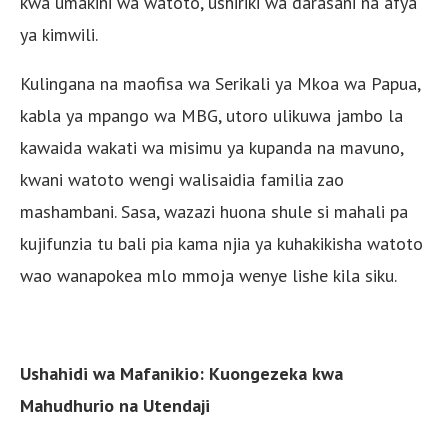
kwa umakini wa watoto, ushiriki wa darasani na afya
ya kimwili.
Kulingana na maofisa wa Serikali ya Mkoa wa Papua,
kabla ya mpango wa MBG, utoro ulikuwa jambo la
kawaida wakati wa misimu ya kupanda na mavuno,
kwani watoto wengi walisaidia familia zao
mashambani. Sasa, wazazi huona shule si mahali pa
kujifunzia tu bali pia kama njia ya kuhakikisha watoto
wao wanapokea mlo mmoja wenye lishe kila siku.
Ushahidi wa Mafanikio: Kuongezeka kwa
Mahudhurio na Utendaji