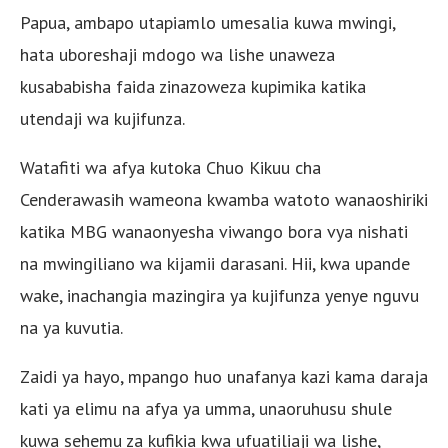
Papua, ambapo utapiamlo umesalia kuwa mwingi,
hata uboreshaji mdogo wa lishe unaweza
kusababisha faida zinazoweza kupimika katika
utendaji wa kujifunza.
Watafiti wa afya kutoka Chuo Kikuu cha
Cenderawasih wameona kwamba watoto wanaoshiriki
katika MBG wanaonyesha viwango bora vya nishati
na mwingiliano wa kijamii darasani. Hii, kwa upande
wake, inachangia mazingira ya kujifunza yenye nguvu
na ya kuvutia.
Zaidi ya hayo, mpango huo unafanya kazi kama daraja
kati ya elimu na afya ya umma, unaoruhusu shule
kuwa sehemu za kufikia kwa ufuatiliaji wa lishe,