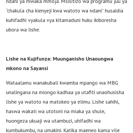
ndani ya mwaka mmoja. Msisitizo wa programu juu ya
“chakula cha kienyeji kwa watoto wa ndani” husaidia
kuhifadhi vyakula vya kitamaduni huku ikiboresha
ubora wa lishe.
Lishe na Kujifunza: Muunganisho Unaoungwa
mkono na Sayansi
Wataalamu wanakubali kwamba mpango wa MBG
unalingana na miongo kadhaa ya utafiti unaohusisha
lishe ya watoto na matokeo ya elimu. Lishe sahihi,
haswa wakati wa utotoni na miaka ya shule,
huongeza ukuaji wa utambuzi, uhifadhi wa
kumbukumbu, na umakini. Katika maeneo kama vile