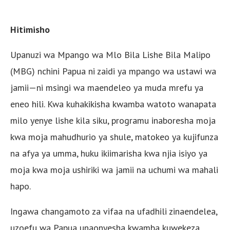
Hitimisho
Upanuzi wa Mpango wa Mlo Bila Lishe Bila Malipo
(MBG) nchini Papua ni zaidi ya mpango wa ustawi wa
jamii—ni msingi wa maendeleo ya muda mrefu ya
eneo hili. Kwa kuhakikisha kwamba watoto wanapata
milo yenye lishe kila siku, programu inaboresha moja
kwa moja mahudhurio ya shule, matokeo ya kujifunza
na afya ya umma, huku ikiimarisha kwa njia isiyo ya
moja kwa moja ushiriki wa jamii na uchumi wa mahali
hapo.
Ingawa changamoto za vifaa na ufadhili zinaendelea,
uzoefu wa Papua unaonyesha kwamba kuwekeza