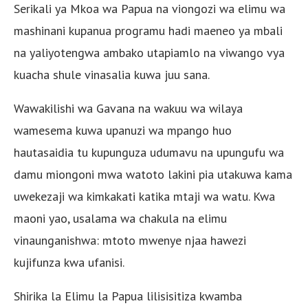
Serikali ya Mkoa wa Papua na viongozi wa elimu wa
mashinani kupanua programu hadi maeneo ya mbali
na yaliyotengwa ambako utapiamlo na viwango vya
kuacha shule vinasalia kuwa juu sana.
Wawakilishi wa Gavana na wakuu wa wilaya
wamesema kuwa upanuzi wa mpango huo
hautasaidia tu kupunguza udumavu na upungufu wa
damu miongoni mwa watoto lakini pia utakuwa kama
uwekezaji wa kimkakati katika mtaji wa watu. Kwa
maoni yao, usalama wa chakula na elimu
vinaunganishwa: mtoto mwenye njaa hawezi
kujifunza kwa ufanisi.
Shirika la Elimu la Papua lilisisitiza kwamba