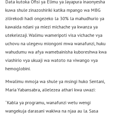
Data kutoka Ofisi ya Elimu ya Jayapura inaonyesha
kuwa shule zinazoshiriki katika mpango wa MBG
zilirekodi hadi ongezeko la 30% la mahudhurio ya
kawaida ndani ya miezi michache ya kwanza ya
utekelezaji. Walimu wameripoti visa vichache vya
uchovu na ulegevu miongoni mwa wanafunzi, huku
wahudumu wa afya wamebainisha kuboreshwa kwa
viashirio vya ukuaji wa watoto na viwango vya
hemoglobini.
Mwalimu mmoja wa shule ya msingi huko Sentani,
Maria Yabansabra, alielezea athari kwa uwazi:
“Kabla ya programu, wanafunzi wetu wengi
wangekuja darasani wakiwa na njaa au la. Sasa