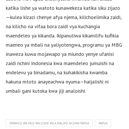
katika lishe ya watoto kunawekeza katika siku zijazo
—kulea kizazi chenye afya njema, kilichoelimika zaidi,
na kilicho na vifaa bora zaidi vya kuchangia
maendeleo ya kikanda. Ikipanuliwa kikamilifu kufikia
maeneo ya mbali na yaliyotengwa, programu ya MBG
inaweza kuwa mojawapo ya miundo yenye ufanisi
zaidi nchini Indonesia kwa maendeleo jumuishi na
endelevu ya binadamu, na kuhakikisha kwamba
hakuna mtoto anayeachwa nyuma—haijalishi ni
umbali gani kutoka kwa jiji analoishi.
MPANGO WA MLO WA LISHE BILA MALIPO NCHINI PAPUA
PAPUA