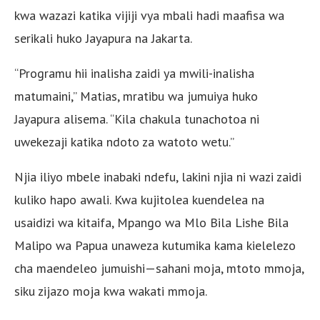
kwa wazazi katika vijiji vya mbali hadi maafisa wa
serikali huko Jayapura na Jakarta.
“Programu hii inalisha zaidi ya mwili-inalisha
matumaini,” Matias, mratibu wa jumuiya huko
Jayapura alisema. “Kila chakula tunachotoa ni
uwekezaji katika ndoto za watoto wetu.”
Njia iliyo mbele inabaki ndefu, lakini njia ni wazi zaidi
kuliko hapo awali. Kwa kujitolea kuendelea na
usaidizi wa kitaifa, Mpango wa Mlo Bila Lishe Bila
Malipo wa Papua unaweza kutumika kama kielelezo
cha maendeleo jumuishi—sahani moja, mtoto mmoja,
siku zijazo moja kwa wakati mmoja.