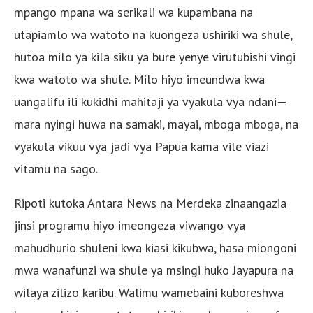
mpango mpana wa serikali wa kupambana na
utapiamlo wa watoto na kuongeza ushiriki wa shule,
hutoa milo ya kila siku ya bure yenye virutubishi vingi
kwa watoto wa shule. Milo hiyo imeundwa kwa
uangalifu ili kukidhi mahitaji ya vyakula vya ndani—
mara nyingi huwa na samaki, mayai, mboga mboga, na
vyakula vikuu vya jadi vya Papua kama vile viazi
vitamu na sago.
Ripoti kutoka Antara News na Merdeka zinaangazia
jinsi programu hiyo imeongeza viwango vya
mahudhurio shuleni kwa kiasi kikubwa, hasa miongoni
mwa wanafunzi wa shule ya msingi huko Jayapura na
wilaya zilizo karibu. Walimu wamebaini kuboreshwa