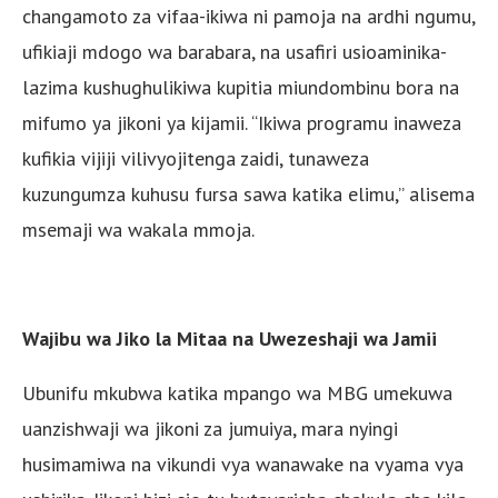
changamoto za vifaa-ikiwa ni pamoja na ardhi ngumu,
ufikiaji mdogo wa barabara, na usafiri usioaminika-
lazima kushughulikiwa kupitia miundombinu bora na
mifumo ya jikoni ya kijamii. “Ikiwa programu inaweza
kufikia vijiji vilivyojitenga zaidi, tunaweza
kuzungumza kuhusu fursa sawa katika elimu,” alisema
msemaji wa wakala mmoja.
Wajibu wa Jiko la Mitaa na Uwezeshaji wa Jamii
Ubunifu mkubwa katika mpango wa MBG umekuwa
uanzishwaji wa jikoni za jumuiya, mara nyingi
husimamiwa na vikundi vya wanawake na vyama vya