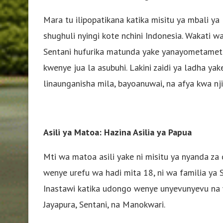
Mara tu ilipopatikana katika misitu ya mbali 
shughuli nyingi kote nchini Indonesia. Wakati 
Sentani hufurika matunda yake yanayometamet
kwenye jua la asubuhi. Lakini zaidi ya ladha yak
linaunganisha mila, bayoanuwai, na afya kwa nj
Asili ya Matoa: Hazina Asilia ya Papua
Mti wa matoa asili yake ni misitu ya nyanda za c
wenye urefu wa hadi mita 18, ni wa familia ya
Inastawi katika udongo wenye unyevunyevu na 
Jayapura, Sentani, na Manokwari.