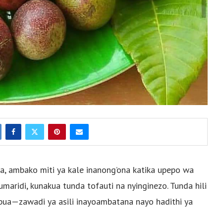
a, ambako miti ya kale inanong’ona katika upepo wa
zumaridi, kunakua tunda tofauti na nyinginezo. Tunda hili
apua—zawadi ya asili inayoambatana nayo hadithi ya