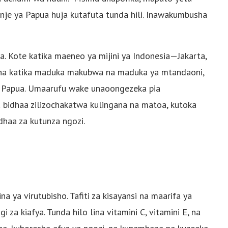
je ya Papua huja kutafuta tunda hili. Inawakumbusha
. Kote katika maeneo ya mijini ya Indonesia—Jakarta,
ana katika maduka makubwa na maduka ya mtandaoni,
 Papua. Umaarufu wake unaoongezeka pia
bidhaa zilizochakatwa kulingana na matoa, kutoka
dhaa za kutunza ngozi.
a ya virutubisho. Tafiti za kisayansi na maarifa ya
za kiafya. Tunda hilo lina vitamini C, vitamini E, na