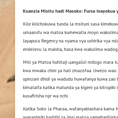
Kuanzia Misitu hadi Masoko: Fursa inayokua 
Kile kilichokuwa tunda la msituni sasa kimeku
umaarufu wa matoa kumewatia moyo wakulima w
Jayapura Regency na vyama vya ushirika vya n
endelevu la maisha, hasa kwa wakulima wadog
Miti ya Matoa huhitaji uangalizi mdogo mara 
kwa mwaka chini ya hali zinazofaa. Uwezo wao w
upinzani dhidi ya wadudu huwafanya kuwa zao b
kimataifa katika matunda ya kigeni ya kitropi
kusafirisha nje wa nchi.
Katika Soko la Pharaa, wafanyabiashara kama
wanashiriki hadithi za jinsi matoa yamebadilis