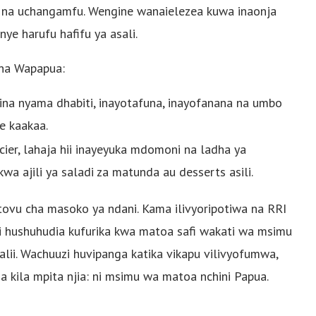
na uchangamfu. Wengine wanaielezea kuwa inaonja
ye harufu hafifu ya asali.
 na Wapapua:
ina nyama dhabiti, inayotafuna, inayofanana na umbo
e kaakaa.
cier, lahaja hii inayeyuka mdomoni na ladha ya
a ajili ya saladi za matunda au desserts asili.
vu cha masoko ya ndani. Kama ilivyoripotiwa na RRI
i hushuhudia kufurika kwa matoa safi wakati wa msimu
alii. Wachuuzi huvipanga katika vikapu vilivyofumwa,
 kila mpita njia: ni msimu wa matoa nchini Papua.