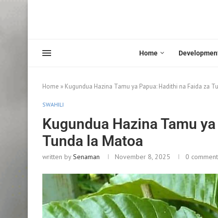
Home
Developmen
Home
»
Kugundua Hazina Tamu ya Papua: Hadithi na Faida za T
SWAHILI
Kugundua Hazina Tamu ya P
Tunda la Matoa
written by
Senaman
November 8, 2025
0 comment