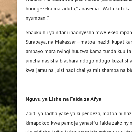
huongezeka maradufu,” anasema. “Watu kutoka n
nyumbani.”
Shauku hii ya ndani inaonyesha mwelekeo mpana
Surabaya, na Makassar—matoa inazidi kupatik
ambayo mara nyingi huuzwa kama tunda kuu la
umehamasisha biashara ndogo ndogo kuzalisha 
kwa jamu na juisi hadi chai ya mitishamba na bi
Nguvu ya Lishe na Faida za Afya
Zaidi ya ladha yake ya kupendeza, matoa ni hazin
kimapokeo kwa pamoja yanasifu faida zake nyingi 