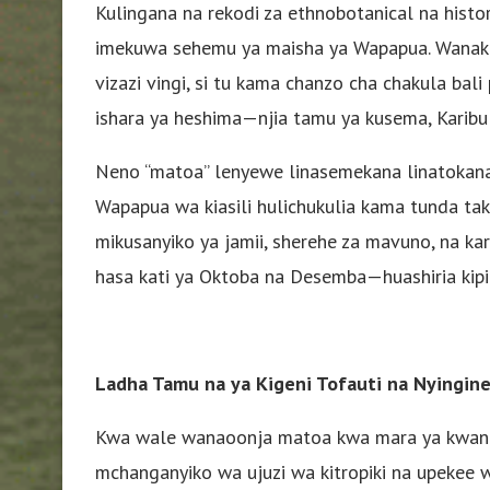
Kulingana na rekodi za ethnobotanical na his
imekuwa sehemu ya maisha ya Wapapua. Wanakij
vizazi vingi, si tu kama chanzo cha chakula bal
ishara ya heshima—njia tamu ya kusema, Karibu
Neno “matoa” lenyewe linasemekana linatokana n
Wapapua wa kiasili hulichukulia kama tunda tak
mikusanyiko ya jamii, sherehe za mavuno, na ka
hasa kati ya Oktoba na Desemba—huashiria kipin
Ladha Tamu na ya Kigeni Tofauti na Nyingin
Kwa wale wanaoonja matoa kwa mara ya kwanz
mchanganyiko wa ujuzi wa kitropiki na upekee w