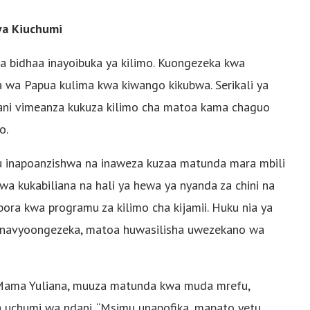
ya Kiuchumi
wa bidhaa inayoibuka ya kilimo. Kuongezeka kwa
a Papua kulima kwa kiwango kikubwa. Serikali ya
dani vimeanza kukuza kilimo cha matoa kama chaguo
o.
tu inapoanzishwa na inaweza kuzaa matunda mara mbili
a kukabiliana na hali ya hewa ya nyanda za chini na
ora kwa programu za kilimo cha kijamii. Huku nia ya
ki inavyoongezeka, matoa huwasilisha uwezekano wa
 Mama Yuliana, muuza matunda kwa muda mrefu,
ha uchumi wa ndani. “Msimu unapofika, mapato yetu