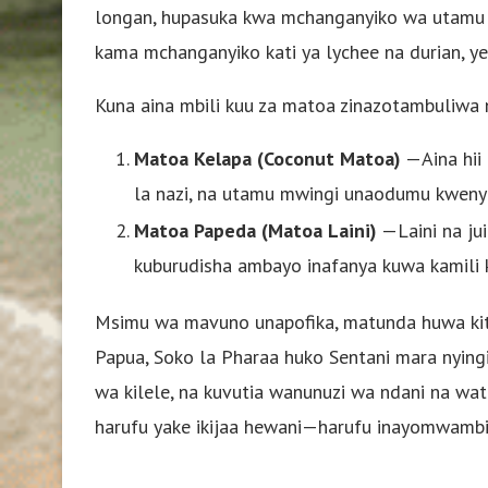
longan, hupasuka kwa mchanganyiko wa utamu 
kama mchanganyiko kati ya lychee na durian, yen
Kuna aina mbili kuu za matoa zinazotambuliwa
Matoa Kelapa (Coconut Matoa)
—Aina hii 
la nazi, na utamu mwingi unaodumu kweny
Matoa Papeda (Matoa Laini)
—Laini na jui
kuburudisha ambayo inafanya kuwa kamili kw
Msimu wa mavuno unapofika, matunda huwa kito
Papua, Soko la Pharaa huko Sentani mara nying
wa kilele, na kuvutia wanunuzi wa ndani na wat
harufu yake ikijaa hewani—harufu inayomwambia