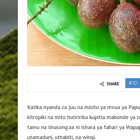
0
SHARE
Katika nyanda za juu na misitu ya mvua ya Papu
kitropiki na mito hutiririka kupitia mabonde ya 
tamu na linalong’aa ni ishara ya fahari ya Wap
utamaduni, uthabiti, na wingi.