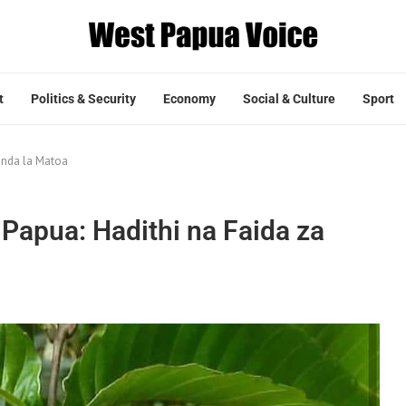
t
Politics & Security
Economy
Social & Culture
Sport
unda la Matoa
apua: Hadithi na Faida za