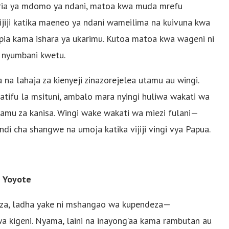
toria ya mdomo ya ndani, matoa kwa muda mrefu
iji katika maeneo ya ndani wameilima na kuivuna kwa
i pia kama ishara ya ukarimu. Kutoa matoa kwa wageni ni
 nyumbani kwetu.
a lahaja za kienyeji zinazorejelea utamu au wingi.
atifu la msituni, ambalo mara nyingi huliwa wakati wa
ramu za kanisa. Wingi wake wakati wa miezi fulani—
di cha shangwe na umoja katika vijiji vingi vya Papua.
e Yoyote
a, ladha yake ni mshangao wa kupendeza—
a kigeni. Nyama, laini na inayong’aa kama rambutan au