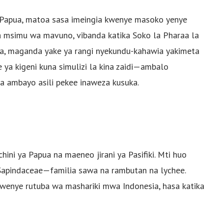
ya Papua, matoa sasa imeingia kwenye masoko yenye
wa msimu wa mavuno, vibanda katika Soko la Pharaa la
a, maganda yake ya rangi nyekundu-kahawia yakimeta
e ya kigeni kuna simulizi la kina zaidi—ambalo
ia ambayo asili pekee inaweza kusuka.
hini ya Papua na maeneo jirani ya Pasifiki. Mti huo
 Sapindaceae—familia sawa na rambutan na lychee.
wenye rutuba wa mashariki mwa Indonesia, hasa katika