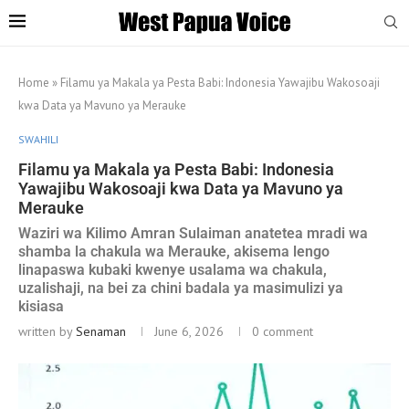
Home
»
Filamu ya Makala ya Pesta Babi: Indonesia Yawajibu Wakosoaji
kwa Data ya Mavuno ya Merauke
SWAHILI
Filamu ya Makala ya Pesta Babi: Indonesia
Yawajibu Wakosoaji kwa Data ya Mavuno ya
Merauke
Waziri wa Kilimo Amran Sulaiman anatetea mradi wa
shamba la chakula wa Merauke, akisema lengo
linapaswa kubaki kwenye usalama wa chakula,
uzalishaji, na bei za chini badala ya masimulizi ya
kisiasa
written by
Senaman
June 6, 2026
0 comment