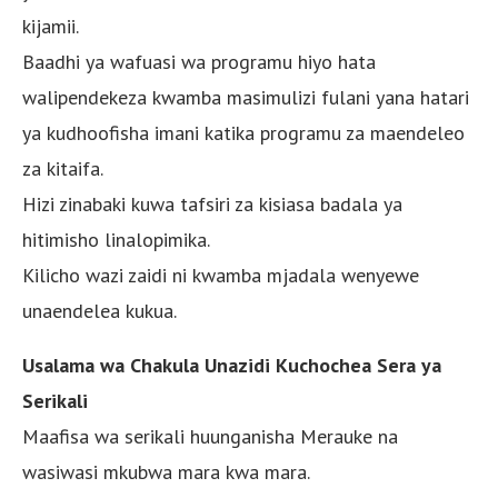
kijamii.
Baadhi ya wafuasi wa programu hiyo hata
walipendekeza kwamba masimulizi fulani yana hatari
ya kudhoofisha imani katika programu za maendeleo
za kitaifa.
Hizi zinabaki kuwa tafsiri za kisiasa badala ya
hitimisho linalopimika.
Kilicho wazi zaidi ni kwamba mjadala wenyewe
unaendelea kukua.
Usalama wa Chakula Unazidi Kuchochea Sera ya
Serikali
Maafisa wa serikali huunganisha Merauke na
wasiwasi mkubwa mara kwa mara.