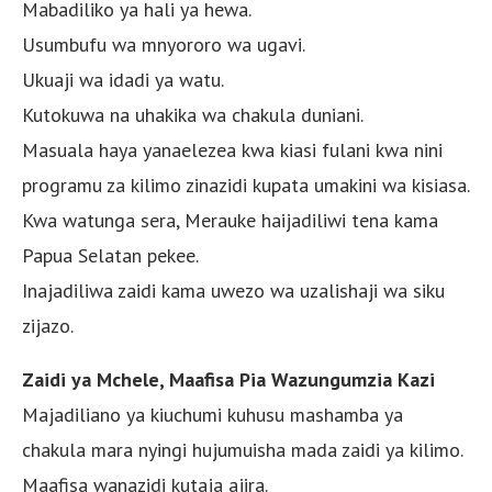
Mabadiliko ya hali ya hewa.
Usumbufu wa mnyororo wa ugavi.
Ukuaji wa idadi ya watu.
Kutokuwa na uhakika wa chakula duniani.
Masuala haya yanaelezea kwa kiasi fulani kwa nini
programu za kilimo zinazidi kupata umakini wa kisiasa.
Kwa watunga sera, Merauke haijadiliwi tena kama
Papua Selatan pekee.
Inajadiliwa zaidi kama uwezo wa uzalishaji wa siku
zijazo.
Zaidi ya Mchele, Maafisa Pia Wazungumzia Kazi
Majadiliano ya kiuchumi kuhusu mashamba ya
chakula mara nyingi hujumuisha mada zaidi ya kilimo.
Maafisa wanazidi kutaja ajira.