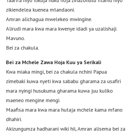
Taarifa hiyo ilikuja huku hoja zinazohusu filamu hiyo
zikiendelea kuenea mtandaoni.
Amran alichagua mwelekeo mwingine.
Alirudi mara kwa mara kwenye idadi ya uzalishaji.
Mavuno.
Bei za chakula.
Bei za Mchele Zawa Hoja Kuu ya Serikali
Kwa miaka mingi, bei za chakula nchini Papua
zimebaki kuwa nyeti kwa sababu gharama za usafiri
mara nyingi husukuma gharama kuwa juu kuliko
maeneo mengine mengi.
Maafisa mara kwa mara hutaja mchele kama mfano
dhahiri.
Akizungumza hadharani wiki hii, Amran alisema bei za