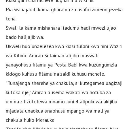
Kiasi gani cha mchele hugharimu wiki hii.
Pia wanajadili kama gharama za usafiri zimeongezeka
tena.
Swali la kama mishahara itadumu hadi mwezi ujao
bado halijajibiwa.
Ukweli huo unaelezea kwa kiasi fulani kwa nini Waziri
wa Kilimo Amran Sulaiman alijibu maswali
yanayohusu filamu ya Pesta Babi kwa kuzungumzia
kidogo kuhusu filamu na zaidi kuhusu mchele.
“Tunajenga sherehe ya chakula, si kutegemea uagizaji
kutoka nje,” Amran alisema wakati wa hotuba za
umma zilizotolewa mnamo Juni 4 alipokuwa akijibu
mjadala unaokua unaohusu mpango wa mali ya
chakula huko Merauke.