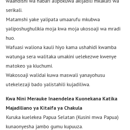
waandishi wa habari alipokuwa akijadili mkakati wa
serikali.
Matamshi yake yalipata umaarufu mkubwa
yaliposhughulikia moja kwa moja ukosoaji wa mradi
huo.
Wafuasi waliona kauli hiyo kama ushahidi kwamba
watunga sera walitaka umakini uelekezwe kwenye
matokeo ya kiuchumi.
Wakosoaji walidai kuwa maswali yanayohusu
utekelezaji bado yalistahili kujadiliwa.
Kwa Nini Merauke Inaendelea Kuonekana Katika
Majadiliano ya Kitaifa ya Chakula
Kuruka kuelekea Papua Selatan (Kusini mwa Papua)
kunaonyesha jambo gumu kupuuza.