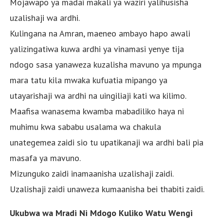
Mojawapo ya madai makali ya waziri yalihusisha
uzalishaji wa ardhi.
Kulingana na Amran, maeneo ambayo hapo awali
yalizingatiwa kuwa ardhi ya vinamasi yenye tija
ndogo sasa yanaweza kuzalisha mavuno ya mpunga
mara tatu kila mwaka kufuatia mipango ya
utayarishaji wa ardhi na uingiliaji kati wa kilimo.
Maafisa wanasema kwamba mabadiliko haya ni
muhimu kwa sababu usalama wa chakula
unategemea zaidi sio tu upatikanaji wa ardhi bali pia
masafa ya mavuno.
Mizunguko zaidi inamaanisha uzalishaji zaidi.
Uzalishaji zaidi unaweza kumaanisha bei thabiti zaidi.
Ukubwa wa Mradi Ni Mdogo Kuliko Watu Wengi