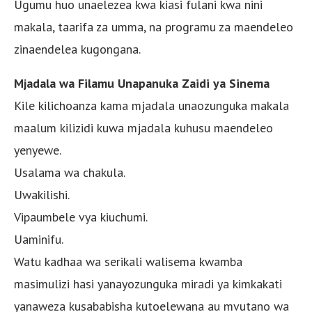
Ugumu huo unaelezea kwa kiasi fulani kwa nini
makala, taarifa za umma, na programu za maendeleo
zinaendelea kugongana.
Mjadala wa Filamu Unapanuka Zaidi ya Sinema
Kile kilichoanza kama mjadala unaozunguka makala
maalum kilizidi kuwa mjadala kuhusu maendeleo
yenyewe.
Usalama wa chakula.
Uwakilishi.
Vipaumbele vya kiuchumi.
Uaminifu.
Watu kadhaa wa serikali walisema kwamba
masimulizi hasi yanayozunguka miradi ya kimkakati
yanaweza kusababisha kutoelewana au mvutano wa