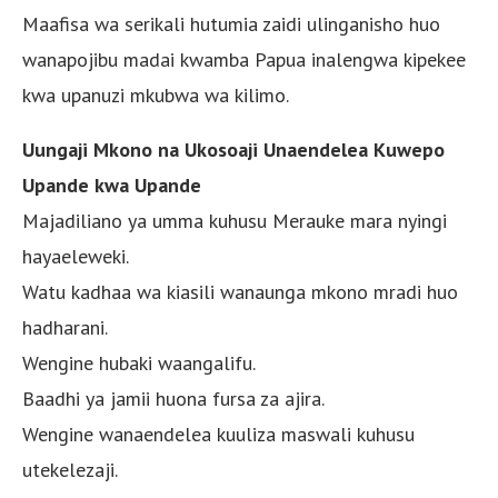
Maafisa wa serikali hutumia zaidi ulinganisho huo
wanapojibu madai kwamba Papua inalengwa kipekee
kwa upanuzi mkubwa wa kilimo.
Uungaji Mkono na Ukosoaji Unaendelea Kuwepo
Upande kwa Upande
Majadiliano ya umma kuhusu Merauke mara nyingi
hayaeleweki.
Watu kadhaa wa kiasili wanaunga mkono mradi huo
hadharani.
Wengine hubaki waangalifu.
Baadhi ya jamii huona fursa za ajira.
Wengine wanaendelea kuuliza maswali kuhusu
utekelezaji.