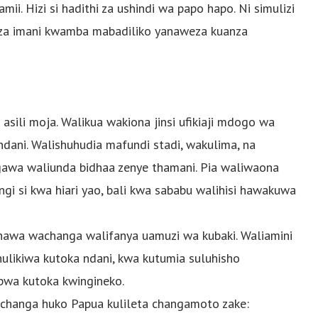
amii. Hizi si hadithi za ushindi wa papo hapo. Ni simulizi
na za imani kwamba mabadiliko yanaweza kuanza
asili moja. Walikua wakiona jinsi ufikiaji mdogo wa
dani. Walishuhudia mafundi stadi, wakulima, na
ngawa waliunda bidhaa zenye thamani. Pia waliwaona
ngi si kwa hiari yao, bali kwa sababu walihisi hawakuwa
i hawa wachanga walifanya uamuzi wa kubaki. Waliamini
likiwa kutoka ndani, kwa kutumia suluhisho
kopwa kutoka kwingineko.
 changa huko Papua kulileta changamoto zake: