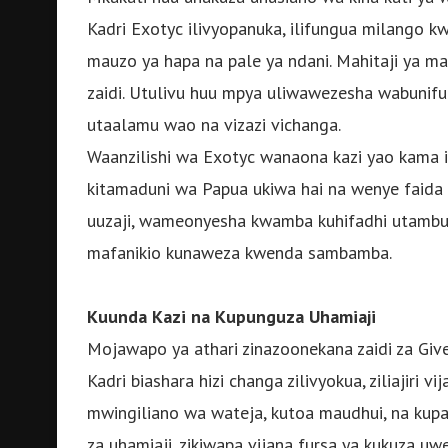
Kadri Exotyc ilivyopanuka, ilifungua milango
mauzo ya hapa na pale ya ndani. Mahitaji ya m
zaidi. Utulivu huu mpya uliwawezesha wabunifu 
utaalamu wao na vizazi vichanga.
Waanzilishi wa Exotyc wanaona kazi yao kama i
kitamaduni wa Papua ukiwa hai na wenye faida 
uuzaji, wameonyesha kwamba kuhifadhi utambul
mafanikio kunaweza kwenda sambamba.
Kuunda Kazi na Kupunguza Uhamiaji
Mojawapo ya athari zinazoonekana zaidi za Giv
Kadri biashara hizi changa zilivyokua, ziliajiri
mwingiliano wa wateja, kutoa maudhui, na kupan
za uhamiaji, zikiwapa vijana fursa ya kukuza uw