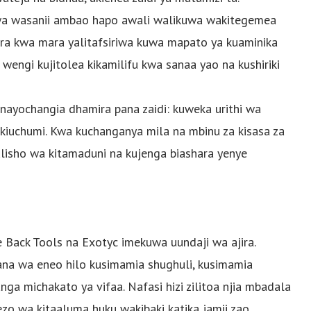
 kwa wasanii ambao hapo awali walikuwa wakitegemea
ara kwa mara yalitafsiriwa kuwa mapato ya kuaminika
wengi kujitolea kikamilifu kwa sanaa yao na kushiriki
nayochangia dhamira pana zaidi: kuweka urithi wa
kiuchumi. Kwa kuchanganya mila na mbinu za kisasa za
isho wa kitamaduni na kujenga biashara yenye
e Back Tools na Exotyc imekuwa uundaji wa ajira.
 vijana wa eneo hilo kusimamia shughuli, kusimamia
ga michakato ya vifaa. Nafasi hizi zilitoa njia mbadala
ezo wa kitaaluma huku wakibaki katika jamii zao.