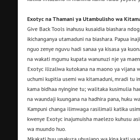
Exotyc na Thamani ya Utambulisho wa Kitam
Give Back Tools inahusu kusaidia biashara ndog
ikichanganya utamaduni na biashara. Papua inajiv
nguo zenye nguvu hadi sanaa ya kisasa ya kuon
na wakati mgumu kupata wanunuzi nje ya maene
Exotyc ilizaliwa kutokana na maono ya vijana
uchumi kupitia usemi wa kitamaduni, mradi tu 
kama bidhaa nyingine tu; walitaka kusimulia ha
na waundaji kuungana na hadhira pana, huku wa
Kampuni changa ilimwaga rasilimali katika usim
kwenye Exotyc inajumuisha maelezo kuhusu asil
wa muundo huo.
Mkakati huu unakuza uhusiano wa kina kati ya wa