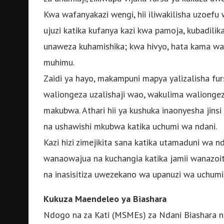
Kwa wafanyakazi wengi, hii iliwakilisha uzoefu
ujuzi katika kufanya kazi kwa pamoja, kubadili
unaweza kuhamishika; kwa hivyo, hata kama wata
muhimu.
Zaidi ya hayo, makampuni mapya yalizalisha fur
waliongeza uzalishaji wao, wakulima walionge
makubwa. Athari hii ya kushuka inaonyesha j
na ushawishi mkubwa katika uchumi wa ndani.
Kazi hizi zimejikita sana katika utamaduni wa n
wanaowajua na kuchangia katika jamii wanazoita
na inasisitiza uwezekano wa upanuzi wa uchumi 
Kukuza Maendeleo ya Biashara
Ndogo na za Kati (MSMEs) za Ndani Biashara n