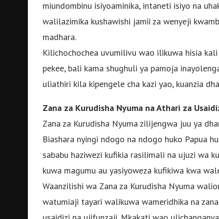
miundombinu isiyoaminika, intaneti isiyo na uh
walilazimika kushawishi jamii za wenyeji kwamba
madhara.
Kilichochochea uvumilivu wao ilikuwa hisia kali
pekee, bali kama shughuli ya pamoja inayolen
uliathiri kila kipengele cha kazi yao, kuanzia 
Zana za Kurudisha Nyuma na Athari za Usaidi
Zana za Kurudisha Nyuma zilijengwa juu ya dhana
Biashara nyingi ndogo na ndogo huko Papua hus
sababu haziwezi kufikia rasilimali na ujuzi wa k
kuwa magumu au yasiyoweza kufikiwa kwa wal
Waanzilishi wa Zana za Kurudisha Nyuma waliona
watumiaji tayari walikuwa wameridhika na zana za
usaidizi na ujifunzaji. Mkakati wao ulichanganya