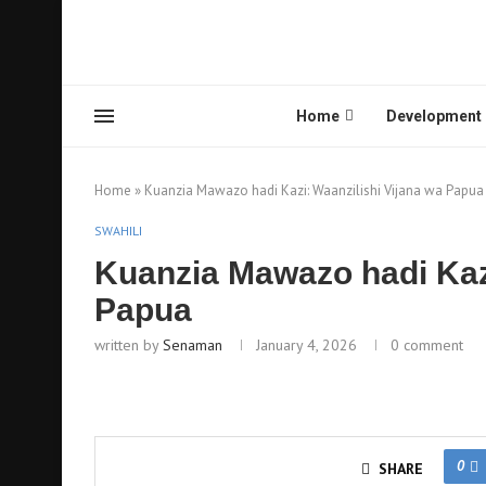
Home
Development
Home
»
Kuanzia Mawazo hadi Kazi: Waanzilishi Vijana wa Papua
SWAHILI
Kuanzia Mawazo hadi Kazi
Papua
written by
Senaman
January 4, 2026
0 comment
0
SHARE