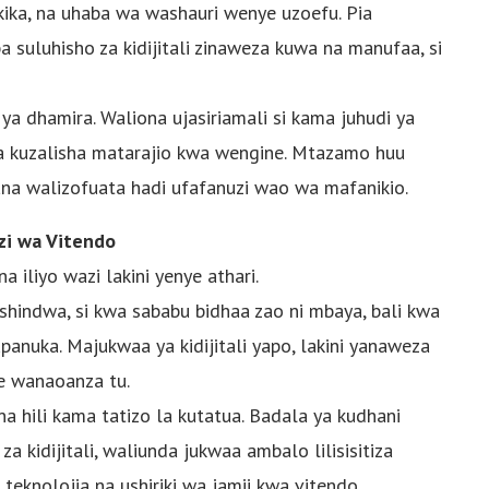
akika, na uhaba wa washauri wenye uzoefu. Pia
 suluhisho za kidijitali zinaweza kuwa na manufaa, si
 ya dhamira. Waliona ujasiriamali si kama juhudi ya
ga kuzalisha matarajio kwa wengine. Mtazamo huu
dhana walizofuata hadi ufafanuzi wao wa mafanikio.
zi wa Vitendo
 iliyo wazi lakini yenye athari.
hindwa, si kwa sababu bidhaa zao ni mbaya, bali kwa
upanuka. Majukwaa ya kidijitali yapo, lakini yanaweza
e wanaoanza tu.
 hili kama tatizo la kutatua. Badala ya kudhani
 kidijitali, waliunda jukwaa ambalo lilisisitiza
 teknolojia na ushiriki wa jamii kwa vitendo.