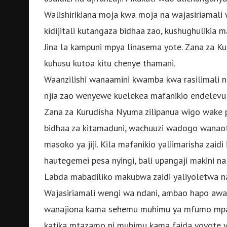
Walishirikiana moja kwa moja na wajasiriamali 
kidijitali kutangaza bidhaa zao, kushughulikia m
Jina la kampuni mpya linasema yote. Zana za Ku
kuhusu kutoa kitu chenye thamani.
Waanzilishi wanaamini kwamba kwa rasilimali n
njia zao wenyewe kuelekea mafanikio endelevu 
Zana za Kurudisha Nyuma zilipanua wigo wake p
bidhaa za kitamaduni, wachuuzi wadogo wanaoto
masoko ya jiji. Kila mafanikio yaliimarisha zaid
hautegemei pesa nyingi, bali upangaji makini na u
Labda mabadiliko makubwa zaidi yaliyoletwa na
Wajasiriamali wengi wa ndani, ambao hapo awa
wanajiona kama sehemu muhimu ya mfumo mpana
katika mtazamo ni muhimu kama faida yoyote y