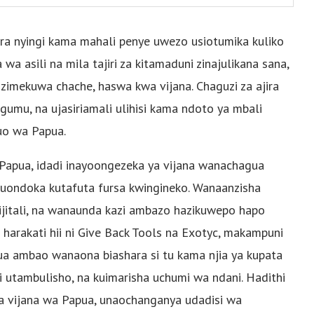
ra nyingi kama mahali penye uwezo usiotumika kuliko
a asili na mila tajiri za kitamaduni zinajulikana sana,
 zimekuwa chache, haswa kwa vijana. Chaguzi za ajira
gumu, na ujasiriamali ulihisi kama ndoto ya mbali
uo wa Papua.
te Papua, idadi inayoongezeka ya vijana wanachagua
uondoka kutafuta fursa kwingineko. Wanaanzisha
jitali, na wanaunda kazi ambazo hazikuwepo hapo
 harakati hii ni Give Back Tools na Exotyc, makampuni
ua ambao wanaona biashara si tu kama njia ya kupata
hi utambulisho, na kuimarisha uchumi wa ndani. Hadithi
vijana wa Papua, unaochanganya udadisi wa