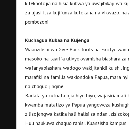
kiteknolojia na hisia kubwa ya uwajibikaji wa kij
za ujasiri, za kujifunza kutokana na vikwazo, 
pembezoni.
Kuchagua Kukaa na Kujenga
Waanzilishi wa Give Back Tools na Exotyc wana 
masoko na taarifa ulivyokwamisha biashara za n
wafanyabiashara wadogo wakijitahidi kuishi, i
marafiki na familia wakiondoka Papua, mara nyi
na chaguo jingine.
Badala ya kufuata njia hiyo hiyo, wajasiriamal
kwamba matatizo ya Papua yangeweza kushughu
zilizojengwa katika hali halisi za ndani, zisizo
Huu haukuwa chaguo rahisi. Kuanzisha kampuni