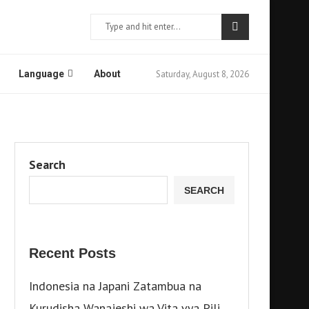
Saturday, August 8, 2026
Language
About
Search
SEARCH
Recent Posts
Indonesia na Japani Zatambua na
Kurudisha Wanajeshi wa Vita vya Pili