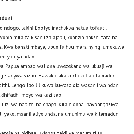
aduni
o ndogo, lakini Exotyc inachukua hatua tofauti,
unia mila za kisanii za ajabu, kuanzia nakshi tata na
a. Kwa bahati mbaya, ubunifu huu mara nyingi umekuwa
o yao ya ndani.
 wa Papua ambao waliona uwezekano wa ukuaji wa
ingefanywa vizuri. Hawakutaka kuchukulia utamaduni
dithi. Lengo lao lilikuwa kuwasaidia wasanii wa ndani
kihifadhi moyo wa kazi zao.
ulizi wa hadithi na chapa. Kila bidhaa inayoangaziwa
i yake, msanii aliyeiunda, na umuhimu wa kitamaduni
teja na bidhaa, ukienea zaidi ya matumizi tu.