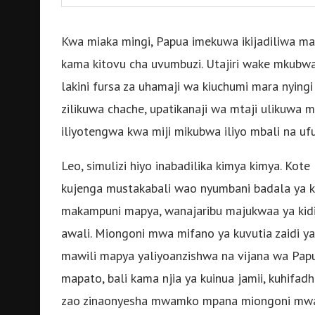
Kwa miaka mingi, Papua imekuwa ikijadiliwa ma
kama kitovu cha uvumbuzi. Utajiri wake mkubwa w
lakini fursa za uhamaji wa kiuchumi mara nyingi
zilikuwa chache, upatikanaji wa mtaji ulikuwa m
iliyotengwa kwa miji mikubwa iliyo mbali na uf
Leo, simulizi hiyo inabadilika kimya kimya. Ko
kujenga mustakabali wao nyumbani badala ya k
makampuni mapya, wanajaribu majukwaa ya kidi
awali. Miongoni mwa mifano ya kuvutia zaidi ya
mawili mapya yaliyoanzishwa na vijana wa Pap
mapato, bali kama njia ya kuinua jamii, kuhifad
zao zinaonyesha mwamko mpana miongoni mwa 