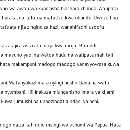
 wao wa awali wa kuanzisha biashara changa. Walipata
ka haraka, na kutatua matatizo kwa ubunifu. Uwezo huu
fuata njia zingine za kazi, wanahifadhi uzoefu
sa za ajira zisizo za moja kwa moja. Mafundi
za mavuno yao, na watoa huduma walipata mahitaji
insi hata makampuni madogo madogo yanavyoweza kuwa
dani. Wafanyakazi mara nyingi hushirikiana na watu
 nyumbani. Hii inakuza miunganisho imara ya kijamii
kuwa jumuishi na unaozingatia ndani ya nchi.
dogo na za kati ndio msingi wa uchumi wa Papua. Hata