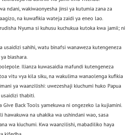
wa ndani, wakiwaonyesha jinsi ya kutumia zana za
aagizo, na kuwafikia wateja zaidi ya eneo lao.
rudisha Nyuma si kuhusu kuchukua kutoka kwa jamii; ni
a usaidizi sahihi, watu binafsi wanaweza kutengeneza
ya biashara.
olepole. Ilianza kuwasaidia mafundi kutengeneza
a vitu vya kila siku, na wakulima wanaolenga kufikia
i imani ya waanzilishi: uwezeshaji kiuchumi huko Papua
saidizi thabiti.
 Give Back Tools yamekuwa ni ongezeko la kujiamini.
li hawakuwa na uhakika wa ushindani wao, sasa
 wa kiuchumi. Kwa waanzilishi, mabadiliko haya
a kifedha.